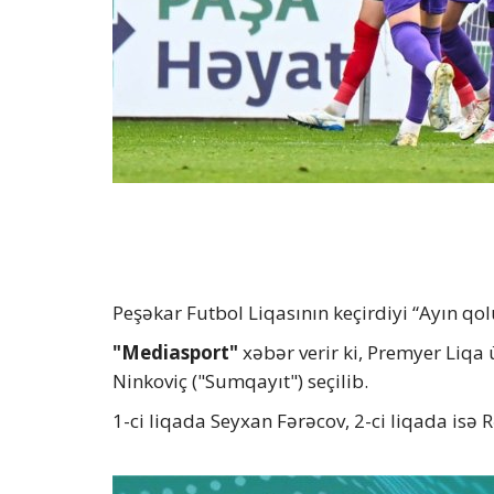
Peşəkar Futbol Liqasının keçirdiyi “Ayın qo
"Mediasport"
xəbər verir ki, Premyer Liqa 
Ninkoviç ("Sumqayıt") seçilib.
1-ci liqada Seyxan Fərəcov, 2-ci liqada isə R