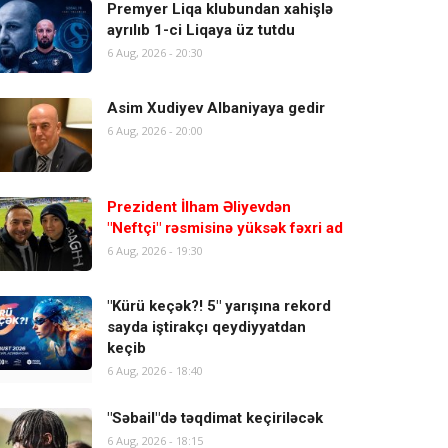
Premyer Liqa klubundan xahişlə
ayrılıb 1-ci Liqaya üz tutdu
6 Aug, 2026 - 20:30
Asim Xudiyev Albaniyaya gedir
6 Aug, 2026 - 20:00
Prezident İlham Əliyevdən
"Neftçi" rəsmisinə yüksək fəxri ad
6 Aug, 2026 - 19:30
"Kürü keçək?! 5" yarışına rekord
sayda iştirakçı qeydiyyatdan
keçib
6 Aug, 2026 - 18:40
"Səbail"də təqdimat keçiriləcək
6 Aug, 2026 - 18:15