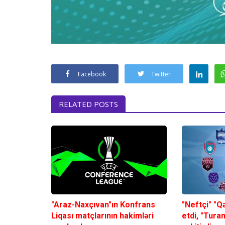
Facebook
Twitter
RELATED POSTS
"Araz-Naxçıvan"ın Konfrans
"Neftçi" "Q
Liqası matçlarının hakimləri
etdi, "Tura