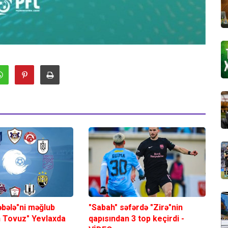
əbələ"ni məğlub
"Sabah" səfərdə "Zirə"nin
n Tovuz" Yevlaxda
qapısından 3 top keçirdi -