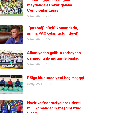
meydanda əzmkar qələbə -
Çempionlar Liqası
6 Aug, 2026 - 12:20
"Qarabağ" güclü komandadır,
amma PAOK-dan üstün deyil"
6 Aug, 2026 - 11:58
Albaniyadan gəlib Azərbaycan
çempionu ilə müqavilə bağladı
6 Aug, 2026 - 11:38
Bölgə klubunda yeni baş məşqçi
6 Aug, 2026 - 11:17
Nazir və federasiya prezidenti
milli komandanın məşqini izlədi -