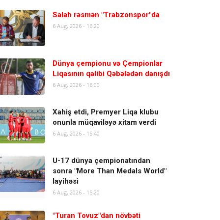
Salah rəsmən "Trabzonspor"da
6 Aug, 2026 - 16:20
Dünya çempionu və Çempionlar
Liqasının qalibi Qəbələdən danışdı
6 Aug, 2026 - 16:00
Xahiş etdi, Premyer Liqa klubu
onunla müqaviləyə xitam verdi
6 Aug, 2026 - 15:40
U-17 dünya çempionatından
sonra "More Than Medals World"
layihəsi
6 Aug, 2026 - 15:20
"Turan Tovuz"dan növbəti