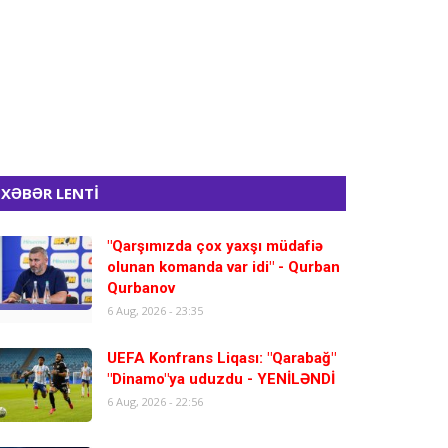
XƏBƏR LENTİ
"Qarşımızda çox yaxşı müdafiə
olunan komanda var idi" - Qurban
Qurbanov
6 Aug, 2026 - 23:35
UEFA Konfrans Liqası: "Qarabağ"
"Dinamo"ya uduzdu - YENİLƏNDİ
6 Aug, 2026 - 22:56