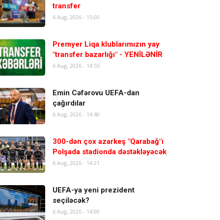
transfer
6 Aug, 2026 - 15:00
Premyer Liqa klublarımızın yay
"transfer bazarlığı" - YENİLƏNİR
6 Aug, 2026 - 14:55
Emin Cəfərovu UEFA-dan
çağırdılar
6 Aug, 2026 - 14:40
300-dən çox azarkeş "Qarabağ"ı
Polşada stadionda dəstəkləyəcək
6 Aug, 2026 - 14:21
UEFA-ya yeni prezident
seçiləcək?
6 Aug, 2026 - 14:00