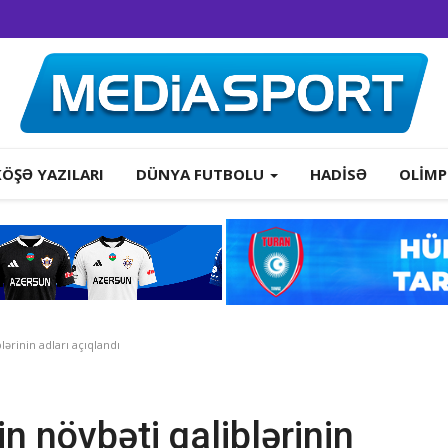
KÖŞƏ YAZILARI
DÜNYA FUTBOLU
HADISƏ
OLIMP
lərinin adları açıqlandı
in növbəti qaliblərinin