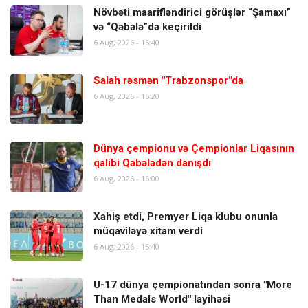
Növbəti maarifləndirici görüşlər “Şamaxı”
və “Qəbələ”də keçirildi
6 Aug, 2026 - 16:40
Salah rəsmən "Trabzonspor"da
6 Aug, 2026 - 16:20
Dünya çempionu və Çempionlar Liqasının
qalibi Qəbələdən danışdı
6 Aug, 2026 - 16:00
Xahiş etdi, Premyer Liqa klubu onunla
müqaviləyə xitam verdi
6 Aug, 2026 - 15:40
U-17 dünya çempionatından sonra "More
Than Medals World" layihəsi