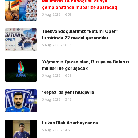
Millimizin 14 cüdoçusu dünya
çempionatında mübarizə aparacaq
5 Aug, 2026 - 16:59
Taekvondoçularımız "Batumi Open"
turnirində 22 medal qazandılar
5 Aug, 2026 - 16:35
Yığmamız Qazaxıstan, Rusiya və Belarus
milliləri ilə görüşəcək
5 Aug, 2026 - 16:09
"Kəpəz"də yeni müqavilə
5 Aug, 2026 - 15:12
Lukas Blak Azərbaycanda
5 Aug, 2026 - 14:50