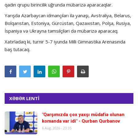
qadın qrupu birincilik uğrunda mübarizə aparacaqlar.
Yarışda Azərbaycan idmançıları ilə yanaşı, Avstraliya, Belarus,
Bolqarıstan, Estoniya, Gürcüstan, Qazaxıstan, Polşa, Rusiya,
İspaniya və Ukrayna təmsilçiləri də mübarizə aparacaq.
Xatırladaq ki, turnir 5-7 iyunda Milli Gimnastika Arenasında
baş tutacaq.
XƏBƏR LENTİ
"Qarşımızda çox yaxşı müdafiə olunan
komanda var idi" - Qurban Qurbanov
6 Aug, 2026 - 23:35