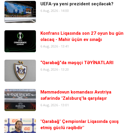
UEFA-ya yeni prezident seçiləcək?
6 Aug, 2026 - 14:00
Konfrans Liqasında son 27 oyun bu gün
olacaq - Mahir üçün ev sınağı
6 Aug, 2026 - 13:41
“Qarabağ”da məşqçi TƏYİNATLARI
6 Aug, 2026 - 13:20
Məmmədovun komandası Avstriya
səfərində "Zalsburq"la qarşılaşır
6 Aug, 2026 - 13:01
"Qarabağ" Çempionlar Liqasında çıxış
etmiş güclü rəqibdir"