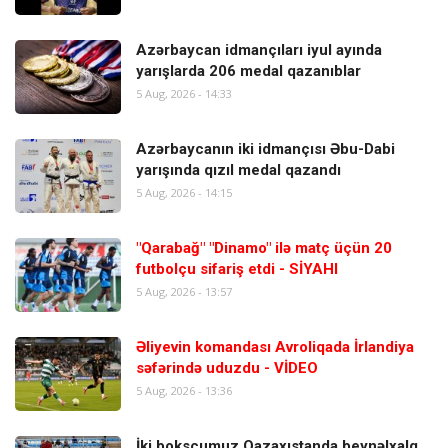
Azərbaycan idmançıları iyul ayında
yarışlarda 206 medal qazanıblar
5 Aug, 2026 - 14:33
Azərbaycanın iki idmançısı Əbu-Dabi
yarışında qızıl medal qazandı
5 Aug, 2026 - 14:15
"Qarabağ" "Dinamo" ilə matç üçün 20
futbolçu sifariş etdi - SİYAHI
5 Aug, 2026 - 13:57
Əliyevin komandası Avroliqada İrlandiya
səfərində uduzdu - VİDEO
5 Aug, 2026 - 13:36
İki boksçumuz Qazaxıstanda beynəlxalq