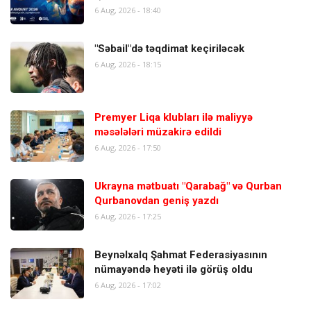
6 Aug, 2026 - 18:40
"Səbail"də təqdimat keçiriləcək
6 Aug, 2026 - 18:15
Premyer Liqa klubları ilə maliyyə
məsələləri müzakirə edildi
6 Aug, 2026 - 17:50
Ukrayna mətbuatı "Qarabağ" və Qurban
Qurbanovdan geniş yazdı
6 Aug, 2026 - 17:25
Beynəlxalq Şahmat Federasiyasının
nümayəndə heyəti ilə görüş oldu
6 Aug, 2026 - 17:02