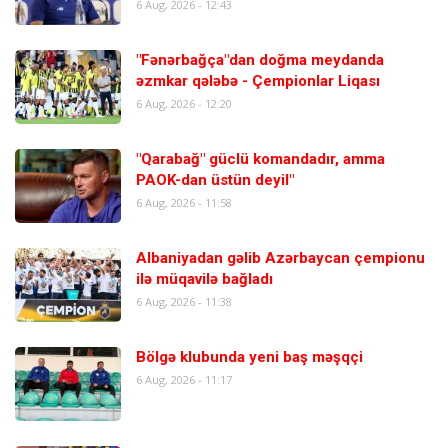
6 Aug, 2026 - 12:43
"Fənərbağça"dan doğma meydanda
əzmkar qələbə - Çempionlar Liqası
6 Aug, 2026 - 12:20
"Qarabağ" güclü komandadır, amma
PAOK-dan üstün deyil"
6 Aug, 2026 - 11:58
Albaniyadan gəlib Azərbaycan çempionu
ilə müqavilə bağladı
6 Aug, 2026 - 11:38
Bölgə klubunda yeni baş məşqçi
6 Aug, 2026 - 11:17