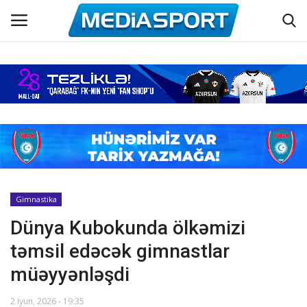
Əsas
Azərbaycan futbolu
Maraqlı
Əlaqə
Gimnastika
Dünya Kubokunda ölkəmizi
Haqqımızda
təmsil edəcək gimnastlar
Köşə yazıları
müəyyənləşdi
Dünya futbolu
2 İyun, 2026 - 19:35