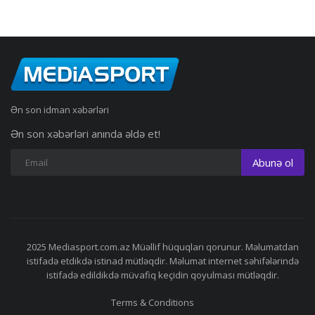
Ən son idman xəbərləri
Ən son xəbərləri anında əldə et!
Abunə ol
2025 Mediasport.com.az Müəllif hüquqları qorunur. Məlumatdan
istifadə etdikdə istinad mütləqdir. Məlumat internet səhifələrində
istifadə edildikdə müvafiq keçidin qoyulması mütləqdir.
Terms & Conditions