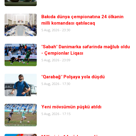
Bakıda dünya çempionatına 24 ölkənin
milli komandası qatılacaq
5 Aug, 2026 - 23:30
"Sabah" Danimarka səfərində məğlub oldu
- Çempionlar Liqası
5 Aug, 2026 - 23:09
"Qarabağ" Polşaya yola düşdü
5 Aug, 2026 - 17:30
Yeni mövsümün püşkü atıldı
5 Aug, 2026 - 17:15