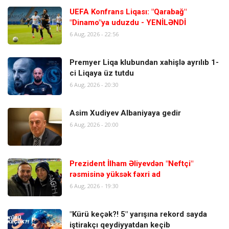
UEFA Konfrans Liqası: "Qarabağ"
"Dinamo"ya uduzdu - YENİLƏNDİ
6 Aug, 2026 - 22:56
Premyer Liqa klubundan xahişlə ayrılıb 1-
ci Liqaya üz tutdu
6 Aug, 2026 - 20:30
Asim Xudiyev Albaniyaya gedir
6 Aug, 2026 - 20:00
Prezident İlham Əliyevdən "Neftçi"
rəsmisinə yüksək fəxri ad
6 Aug, 2026 - 19:30
"Kürü keçək?! 5" yarışına rekord sayda
iştirakçı qeydiyyatdan keçib