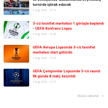
turnirdə iştirak edəcək
5 Aug, 2026 - 13:15
3-cü təsnifat mərhələsi 1 görüşlə başlandı
- UEFA Konfrans Liqası
5 Aug, 2026 - 12:58
UEFA Avropa Liqasında 3-cü təsnifat
mərhələsi start götürdü
5 Aug, 2026 - 12:36
UEFA Çempionlar Liqasında 3-cü raund:
İlk gündə 8 matç keçirildi
5 Aug, 2026 - 12:15
Bütün xəbərlər