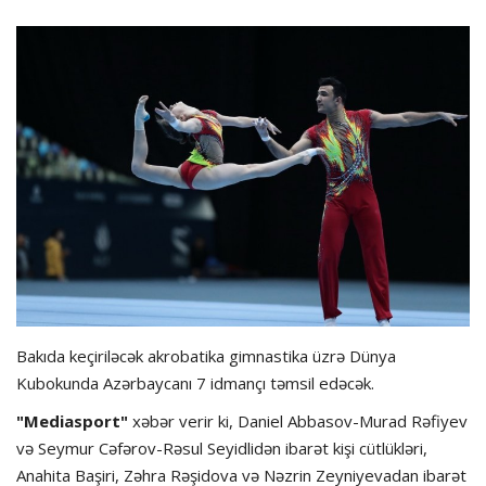
Hadisə
Olimpiada
Layihə
Formula 1
İdman növləri
Bakıda keçiriləcək akrobatika gimnastika üzrə Dünya
Kubokunda Azərbaycanı 7 idmançı təmsil edəcək.
"Mediasport"
xəbər verir ki, Daniel Abbasov-Murad Rəfiyev
və Seymur Cəfərov-Rəsul Seyidlidən ibarət kişi cütlükləri,
Anahita Başiri, Zəhra Rəşidova və Nəzrin Zeyniyevadan ibarət