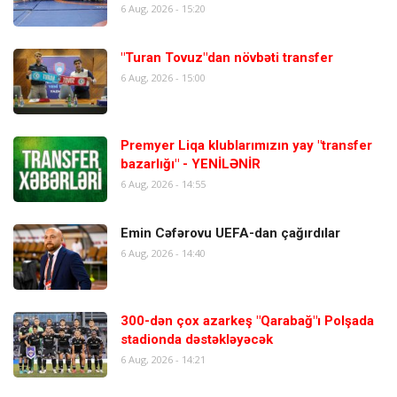
6 Aug, 2026 - 15:20
"Turan Tovuz"dan növbəti transfer
6 Aug, 2026 - 15:00
Premyer Liqa klublarımızın yay "transfer
bazarlığı" - YENİLƏNİR
6 Aug, 2026 - 14:55
Emin Cəfərovu UEFA-dan çağırdılar
6 Aug, 2026 - 14:40
300-dən çox azarkeş "Qarabağ"ı Polşada
stadionda dəstəkləyəcək
6 Aug, 2026 - 14:21