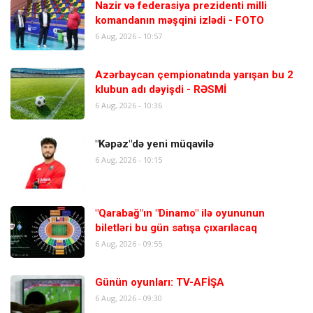
Nazir və federasiya prezidenti milli
komandanın məşqini izlədi - FOTO
6 Aug, 2026 - 10:57
Azərbaycan çempionatında yarışan bu 2
klubun adı dəyişdi - RƏSMİ
6 Aug, 2026 - 10:36
"Kəpəz"də yeni müqavilə
6 Aug, 2026 - 10:15
"Qarabağ"ın "Dinamo" ilə oyununun
biletləri bu gün satışa çıxarılacaq
6 Aug, 2026 - 09:55
Günün oyunları: TV-AFİŞA
6 Aug, 2026 - 09:30