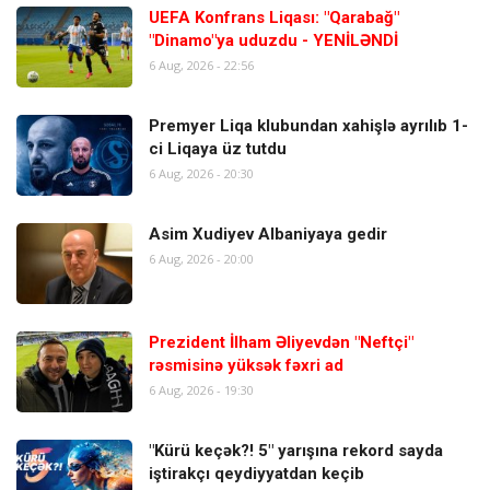
UEFA Konfrans Liqası: "Qarabağ"
"Dinamo"ya uduzdu - YENİLƏNDİ
6 Aug, 2026 - 22:56
Premyer Liqa klubundan xahişlə ayrılıb 1-
ci Liqaya üz tutdu
6 Aug, 2026 - 20:30
Asim Xudiyev Albaniyaya gedir
6 Aug, 2026 - 20:00
Prezident İlham Əliyevdən "Neftçi"
rəsmisinə yüksək fəxri ad
6 Aug, 2026 - 19:30
"Kürü keçək?! 5" yarışına rekord sayda
iştirakçı qeydiyyatdan keçib