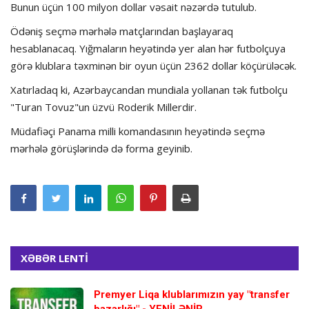
Bunun üçün 100 milyon dollar vəsait nəzərdə tutulub.
Ödəniş seçmə mərhələ matçlarından başlayaraq
hesablanacaq. Yığmaların heyətində yer alan hər futbolçuya
görə klublara təxminən bir oyun üçün 2362 dollar köçürüləcək.
Xatırladaq ki, Azərbaycandan mundiala yollanan tək futbolçu
"Turan Tovuz"un üzvü Roderik Millerdir.
Müdafiəçi Panama milli komandasının heyətində seçmə
mərhələ görüşlərində də forma geyinib.
XƏBƏR LENTİ
Premyer Liqa klublarımızın yay "transfer
bazarlığı" - YENİLƏNİR