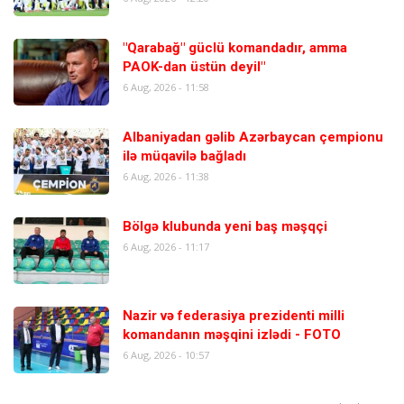
"Qarabağ" güclü komandadır, amma
PAOK-dan üstün deyil"
6 Aug, 2026 - 11:58
Albaniyadan gəlib Azərbaycan çempionu
ilə müqavilə bağladı
6 Aug, 2026 - 11:38
Bölgə klubunda yeni baş məşqçi
6 Aug, 2026 - 11:17
Nazir və federasiya prezidenti milli
komandanın məşqini izlədi - FOTO
6 Aug, 2026 - 10:57