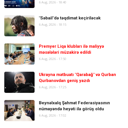
6 Aug, 2026 - 18:40
"Səbail"də təqdimat keçiriləcək
6 Aug, 2026 - 18:15
Premyer Liqa klubları ilə maliyyə
məsələləri müzakirə edildi
6 Aug, 2026 - 17:50
Ukrayna mətbuatı "Qarabağ" və Qurban
Qurbanovdan geniş yazdı
6 Aug, 2026 - 17:25
Beynəlxalq Şahmat Federasiyasının
nümayəndə heyəti ilə görüş oldu
6 Aug, 2026 - 17:02