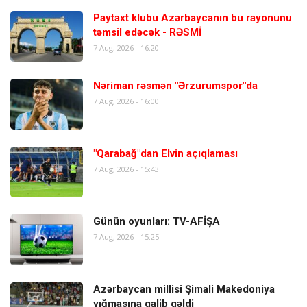
Paytaxt klubu Azərbaycanın bu rayonunu
təmsil edəcək - RƏSMİ
7 Aug, 2026 - 16:20
Nəriman rəsmən "Ərzurumspor"da
7 Aug, 2026 - 16:00
"Qarabağ"dan Elvin açıqlaması
7 Aug, 2026 - 15:43
Günün oyunları: TV-AFİŞA
7 Aug, 2026 - 15:25
Azərbaycan millisi Şimali Makedoniya
yığmasına qalib gəldi