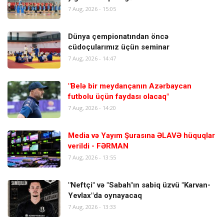
7 Aug, 2026 - 15:05
Dünya çempionatından öncə
cüdoçularımız üçün seminar
7 Aug, 2026 - 14:47
"Belə bir meydançanın Azərbaycan
futbolu üçün faydası olacaq"
7 Aug, 2026 - 14:20
Media və Yayım Şurasına ƏLAVƏ hüquqlar
verildi - FƏRMAN
7 Aug, 2026 - 13:55
"Neftçi" və "Sabah"ın sabiq üzvü "Karvan-
Yevlax"da oynayacaq
7 Aug, 2026 - 13:33