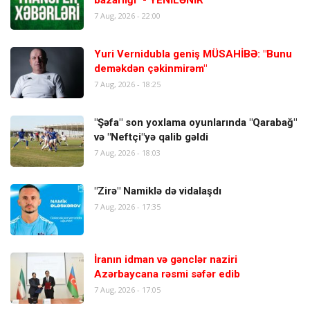
7 Aug, 2026 - 22:00
Yuri Vernidubla geniş MÜSAHİBƏ: "Bunu
deməkdən çəkinmirəm"
7 Aug, 2026 - 18:25
"Şəfa" son yoxlama oyunlarında "Qarabağ"
və "Neftçi"yə qalib gəldi
7 Aug, 2026 - 18:03
"Zirə" Namiklə də vidalaşdı
7 Aug, 2026 - 17:35
İranın idman və gənclər naziri
Azərbaycana rəsmi səfər edib
7 Aug, 2026 - 17:05