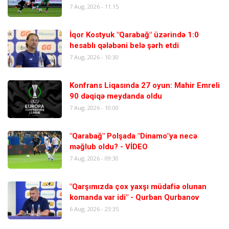
7 Aug, 2026 - 11:15
İqor Kostyuk "Qarabağ" üzərində 1:0
hesablı qələbəni belə şərh etdi
7 Aug, 2026 - 10:30
Konfrans Liqasında 27 oyun: Mahir Emreli
90 dəqiqə meydanda oldu
7 Aug, 2026 - 10:00
"Qarabağ" Polşada "Dinamo"ya necə
məğlub oldu? - VİDEO
7 Aug, 2026 - 09:30
"Qarşımızda çox yaxşı müdafiə olunan
komanda var idi" - Qurban Qurbanov
6 Aug, 2026 - 23:35