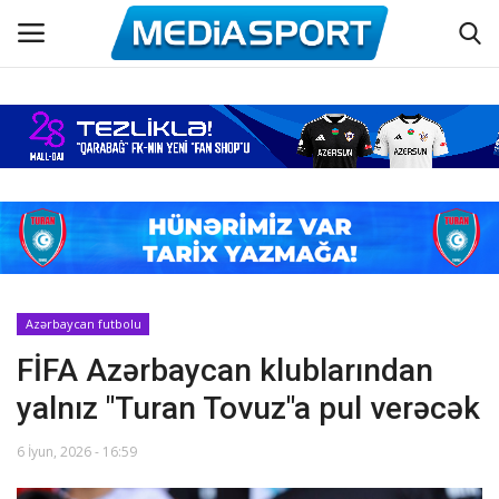
Əsas
Azərbaycan futbolu
Maraqlı
Əlaqə
Azərbaycan futbolu
FİFA Azərbaycan klublarından
Haqqımızda
yalnız "Turan Tovuz"a pul verəcək
Köşə yazıları
6 İyun, 2026 - 16:59
Dünya futbolu