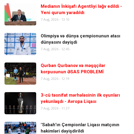
Medianın İnkişafı Agentliyi ləğv edildi -
Yeni qurum yaradıldı
7 Aug, 2026 - 13:10
Olimpiya və dünya çempionunun atası
dünyasını dəyişdi
7 Aug, 2026 - 12:45
Qurban Qurbanov və məşqçilər
korpusunun ƏSAS PROBLEMİ
7 Aug, 2026 - 12:19
3-cü təsnifat mərhələsinin ilk oyunları
yekunlaşdı - Avropa Liqası
7 Aug, 2026 - 11:37
"Sabah"ın Çempionlar Liqası matçının
hakimləri dəyişdirildi