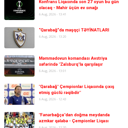
Konfrans Liqasında son 27 oyun bu gün
olacaq - Mahir üçün ev sınağı
6 Aug, 2026 - 13:41
“Qarabağ”da məşqçi TƏYİNATLARI
6 Aug, 2026 - 13:20
Məmmədovun komandası Avstriya
səfərində "Zalsburq"la qarşılaşır
6 Aug, 2026 - 13:01
"Qarabağ" Çempionlar Liqasında çıxış
etmiş güclü rəqibdir"
6 Aug, 2026 - 12:43
"Fənərbağça"dan doğma meydanda
əzmkar qələbə - Çempionlar Liqası
6 Aug, 2026 - 12:20