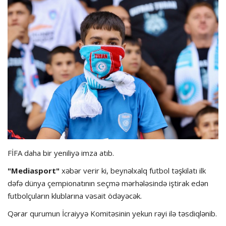
Hadisə
Olimpiada
Layihə
Formula 1
İdman növləri
FİFA daha bir yeniliyə imza atıb.
"Mediasport"
xəbər verir ki, beynəlxalq futbol təşkilatı ilk
dəfə dünya çempionatının seçmə mərhələsində iştirak edən
futbolçuların klublarına vəsait ödəyəcək.
Qərar qurumun İcraiyyə Komitəsinin yekun rəyi ilə təsdiqlənib.