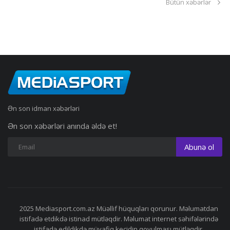
Bütün xəbərlər
Ən son idman xəbərləri
Ən son xəbərləri anında əldə et!
Abunə ol
2025 Mediasport.com.az Müəllif hüquqları qorunur. Məlumatdan
istifadə etdikdə istinad mütləqdir. Məlumat internet səhifələrində
istifadə edildikdə müvafiq keçidin qoyulması mütləqdir.