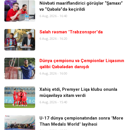
Növbəti maarifləndirici görüşlər “Şamaxı”
və “Qəbələ”də keçirildi
6 Aug, 2026 - 16:40
Salah rəsmən "Trabzonspor"da
6 Aug, 2026 - 16:20
Dünya çempionu və Çempionlar Liqasının
qalibi Qəbələdən danışdı
6 Aug, 2026 - 16:00
Xahiş etdi, Premyer Liqa klubu onunla
müqaviləyə xitam verdi
6 Aug, 2026 - 15:40
U-17 dünya çempionatından sonra "More
Than Medals World" layihəsi