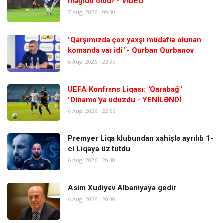
məğlub oldu? - VİDEO
7 Aug, 2026 - 09:30
"Qarşımızda çox yaxşı müdafiə olunan
komanda var idi" - Qurban Qurbanov
6 Aug, 2026 - 23:35
UEFA Konfrans Liqası: "Qarabağ"
"Dinamo"ya uduzdu - YENİLƏNDİ
6 Aug, 2026 - 22:56
Premyer Liqa klubundan xahişlə ayrılıb 1-
ci Liqaya üz tutdu
6 Aug, 2026 - 20:30
Asim Xudiyev Albaniyaya gedir
6 Aug, 2026 - 20:00