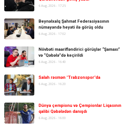
6 Aug, 2026 - 17:25
Beynəlxalq Şahmat Federasiyasının
nümayəndə heyəti ilə görüş oldu
6 Aug, 2026 - 17:02
Növbəti maarifləndirici görüşlər “Şamaxı”
və “Qəbələ”də keçirildi
6 Aug, 2026 - 16:40
Salah rəsmən "Trabzonspor"da
6 Aug, 2026 - 16:20
Dünya çempionu və Çempionlar Liqasının
qalibi Qəbələdən danışdı
6 Aug, 2026 - 16:00