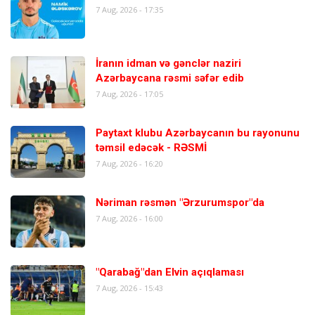
7 Aug, 2026 - 17:35
İranın idman və gənclər naziri
Azərbaycana rəsmi səfər edib
7 Aug, 2026 - 17:05
Paytaxt klubu Azərbaycanın bu rayonunu
təmsil edəcək - RƏSMİ
7 Aug, 2026 - 16:20
Nəriman rəsmən "Ərzurumspor"da
7 Aug, 2026 - 16:00
"Qarabağ"dan Elvin açıqlaması
7 Aug, 2026 - 15:43