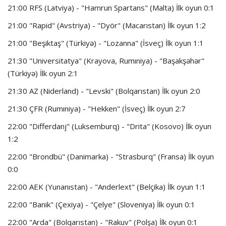
21:00 RFS (Latviya) - "Hamrun Spartans" (Malta) İlk oyun 0:1
21:00 "Rapid" (Avstriya) - "Dyör" (Macarıstan) İlk oyun 1:2
21:00 "Beşiktaş" (Türkiyə) - "Lozanna" (İsveç) İlk oyun 1:1
21:30 "Universitatya" (Krayova, Rumıniya) - "Başakşəhər"
(Türkiyə) İlk oyun 2:1
21:30 AZ (Niderland) - "Levski" (Bolqarıstan) İlk oyun 2:0
21:30 ÇFR (Rumıniya) - "Hekken" (İsveç) İlk oyun 2:7
22:00 "Differdanj" (Luksemburq) - "Drita" (Kosovo) İlk oyun
1:2
22:00 "Brondbü" (Danimarka) - "Strasburq" (Fransa) İlk oyun
0:0
22:00 AEK (Yunanıstan) - "Anderlext" (Belçika) İlk oyun 1:1
22:00 "Banik" (Çexiya) - "Çelye" (Sloveniya) İlk oyun 0:1
22:00 "Arda" (Bolqarıstan) - "Rakuv" (Polşa) İlk oyun 0:1