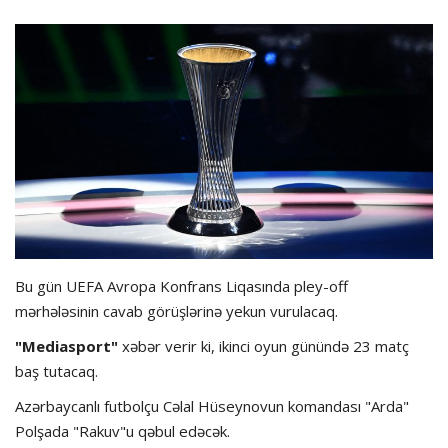
Hadisə
Olimpiada
Layihə
Formula 1
İdman növləri
Bu gün UEFA Avropa Konfrans Liqasında pley-off
mərhələsinin cavab görüşlərinə yekun vurulacaq.
"Mediasport"
xəbər verir ki, ikinci oyun günündə 23 matç
baş tutacaq.
Azərbaycanlı futbolçu Cəlal Hüseynovun komandası "Arda"
Polşada "Rakuv"u qəbul edəcək.