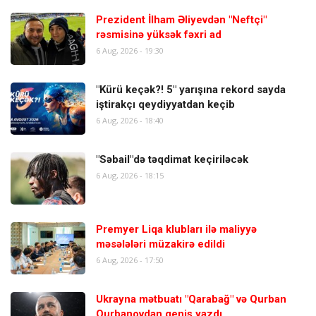
Prezident İlham Əliyevdən "Neftçi"
rəsmisinə yüksək fəxri ad
6 Aug, 2026 - 19:30
"Kürü keçək?! 5" yarışına rekord sayda
iştirakçı qeydiyyatdan keçib
6 Aug, 2026 - 18:40
"Səbail"də təqdimat keçiriləcək
6 Aug, 2026 - 18:15
Premyer Liqa klubları ilə maliyyə
məsələləri müzakirə edildi
6 Aug, 2026 - 17:50
Ukrayna mətbuatı "Qarabağ" və Qurban
Qurbanovdan geniş yazdı