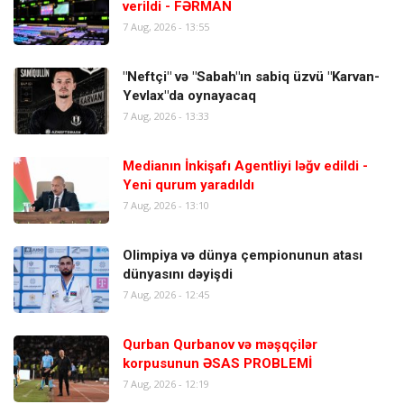
verildi - FƏRMAN
7 Aug, 2026 - 13:55
"Neftçi" və "Sabah"ın sabiq üzvü "Karvan-
Yevlax"da oynayacaq
7 Aug, 2026 - 13:33
Medianın İnkişafı Agentliyi ləğv edildi -
Yeni qurum yaradıldı
7 Aug, 2026 - 13:10
Olimpiya və dünya çempionunun atası
dünyasını dəyişdi
7 Aug, 2026 - 12:45
Qurban Qurbanov və məşqçilər
korpusunun ƏSAS PROBLEMİ
7 Aug, 2026 - 12:19