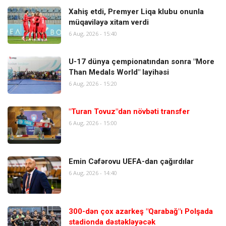
Xahiş etdi, Premyer Liqa klubu onunla
müqaviləyə xitam verdi
6 Aug, 2026 - 15:40
U-17 dünya çempionatından sonra "More
Than Medals World" layihəsi
6 Aug, 2026 - 15:20
"Turan Tovuz"dan növbəti transfer
6 Aug, 2026 - 15:00
Emin Cəfərovu UEFA-dan çağırdılar
6 Aug, 2026 - 14:40
300-dən çox azarkeş "Qarabağ"ı Polşada
stadionda dəstəkləyəcək