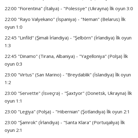
22:00 "Fiorentina" (İtaliya) - "Polessye" (Ukrayna) İlk oyun 3:0
22:00 "Rayo Valyekano" (İspaniya) - "Neman" (Belarus) İlk
oyun 1:0
22:45 "Linfild" (Şimali İrlandiya) - "Şelbörn" (İrlandiya) İlk oyun
1:3
22:45 "Dinamo" (Tirana, Albaniya) - "Yagelloniya" (Polşa) İlk
oyun 0:3
23:00 "Virtus" (San Marino) - "Breydablik" (İslandiya) İlk oyun
1:2
23:00 "Servette" (İsveçrə) - "Şaxtyor" (Donetsk, Ukrayna) İlk
oyun 1:1
23:00 "Legiya" (Polşa) - "Hibernian" (Şotlandiya) İlk oyun 2:1
23:00 "Şamrok" (İrlandiya) - "Santa Klara" (Portuqaliya) İlk
oyun 2:1