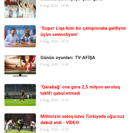
8 Aug, 2026 - 14:40
"Super Liqa kimi bir çempionata gəldiyim
üçün sevincliyəm"
8 Aug, 2026 - 14:10
Günün oyunları: TV-AFİŞA
8 Aug, 2026 - 13:40
"Qarabağ" ona görə 2,5 milyon avroluq
təklifi qəbul etmədi
8 Aug, 2026 - 13:10
Millimizin sabiq üzvü Türkiyədə uğursuz
debüt etdi - VİDEO
8 Aug, 2026 - 12:30