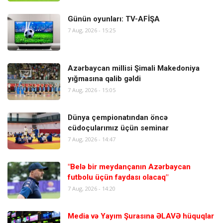
Günün oyunları: TV-AFİŞA
7 Aug, 2026 - 15:25
Azərbaycan millisi Şimali Makedoniya
yığmasına qalib gəldi
7 Aug, 2026 - 15:05
Dünya çempionatından öncə
cüdoçularımız üçün seminar
7 Aug, 2026 - 14:47
"Belə bir meydançanın Azərbaycan
futbolu üçün faydası olacaq"
7 Aug, 2026 - 14:20
Media və Yayım Şurasına ƏLAVƏ hüquqlar