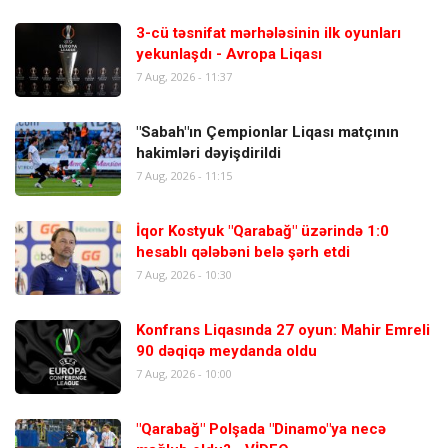
3-cü təsnifat mərhələsinin ilk oyunları
yekunlaşdı - Avropa Liqası
7 Aug, 2026 - 11:37
"Sabah"ın Çempionlar Liqası matçının
hakimləri dəyişdirildi
7 Aug, 2026 - 11:15
İqor Kostyuk "Qarabağ" üzərində 1:0
hesablı qələbəni belə şərh etdi
7 Aug, 2026 - 10:30
Konfrans Liqasında 27 oyun: Mahir Emreli
90 dəqiqə meydanda oldu
7 Aug, 2026 - 10:00
"Qarabağ" Polşada "Dinamo"ya necə