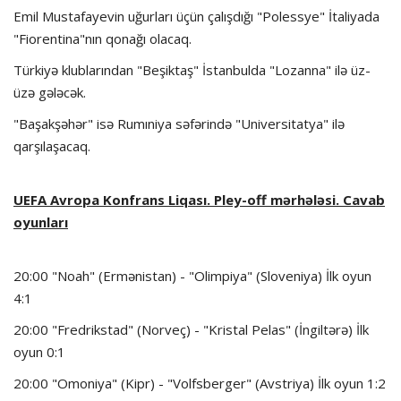
Emil Mustafayevin uğurları üçün çalışdığı "Polessye" İtaliyada
"Fiorentina"nın qonağı olacaq.
Türkiyə klublarından "Beşiktaş" İstanbulda "Lozanna" ilə üz-
üzə gələcək.
"Başakşəhər" isə Rumıniya səfərində "Universitatya" ilə
qarşılaşacaq.
UEFA Avropa Konfrans Liqası. Pley-off mərhələsi. Cavab
oyunları
20:00 "Noah" (Ermənistan) - "Olimpiya" (Sloveniya) İlk oyun
4:1
20:00 "Fredrikstad" (Norveç) - "Kristal Pelas" (İngiltərə) İlk
oyun 0:1
20:00 "Omoniya" (Kipr) - "Volfsberger" (Avstriya) İlk oyun 1:2