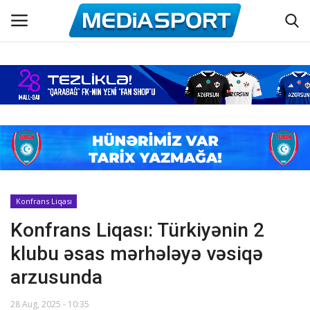
Əsas
Azərbaycan futbolu
Maraqlı
Əlaqə
Konfrans Liqası
Konfrans Liqası: Türkiyənin 2
Haqqımızda
klubu əsas mərhələyə vəsiqə
Köşə yazıları
arzusunda
Dünya futbolu
28 Aug, 2025 - 10:35