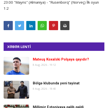
23:00 "Mayns" (Almaniya) - "Rusenborq" (Norveç) İlk oyun
1:2
XƏBƏR LENTİ
Mateuş Koxalski Polşaya qayıdır?
8 Aug, 2026 - 19:12
Bölgə klubunda yeni təyinat
8 Aug, 2026 - 18:40
Millimiz Estoniyaya qalib gəldi