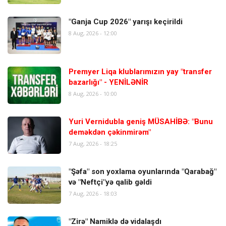
"Ganja Cup 2026" yarışı keçirildi
8 Aug, 2026 - 12:00
Premyer Liqa klublarımızın yay "transfer
bazarlığı" - YENİLƏNİR
8 Aug, 2026 - 10:00
Yuri Vernidubla geniş MÜSAHİBƏ: "Bunu
deməkdən çəkinmirəm"
7 Aug, 2026 - 18:25
"Şəfa" son yoxlama oyunlarında "Qarabağ"
və "Neftçi"yə qalib gəldi
7 Aug, 2026 - 18:03
"Zirə" Namiklə də vidalaşdı