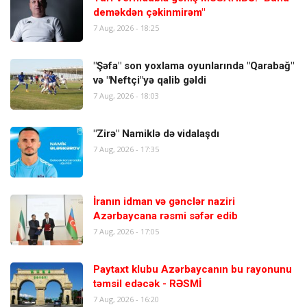
deməkdən çəkinmirəm"
7 Aug, 2026 - 18:25
"Şəfa" son yoxlama oyunlarında "Qarabağ"
və "Neftçi"yə qalib gəldi
7 Aug, 2026 - 18:03
"Zirə" Namiklə də vidalaşdı
7 Aug, 2026 - 17:35
İranın idman və gənclər naziri
Azərbaycana rəsmi səfər edib
7 Aug, 2026 - 17:05
Paytaxt klubu Azərbaycanın bu rayonunu
təmsil edəcək - RƏSMİ
7 Aug, 2026 - 16:20