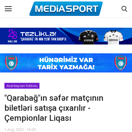
Əsas
Azərbaycan futbolu
Maraqlı
Əlaqə
Azərbaycan futbolu
"Qarabağ"ın səfər matçının
Haqqımızda
biletləri satışa çıxarılır -
Köşə yazıları
Çempionlar Liqası
Dünya futbolu
1 Aug, 2025 - 16:26