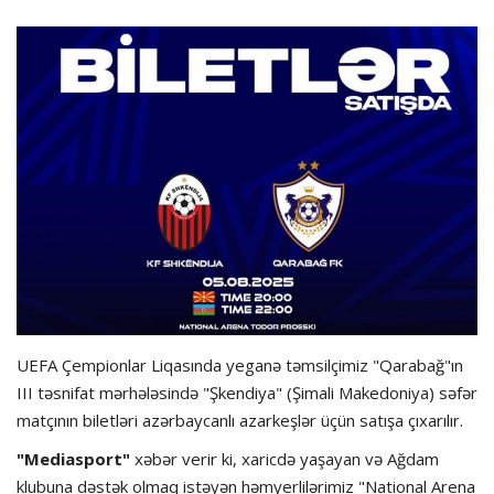
Hadisə
Olimpiada
Layihə
Formula 1
İdman növləri
UEFA Çempionlar Liqasında yeganə təmsilçimiz "Qarabağ"ın
III təsnifat mərhələsində "Şkendiya" (Şimali Makedoniya) səfər
matçının biletləri azərbaycanlı azarkeşlər üçün satışa çıxarılır.
"Mediasport"
xəbər verir ki, xaricdə yaşayan və Ağdam
klubuna dəstək olmaq istəyən həmyerlilərimiz "National Arena