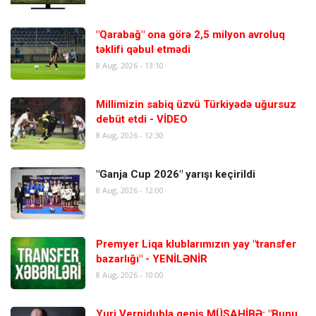
"Qarabağ" ona görə 2,5 milyon avroluq
təklifi qəbul etmədi
8 Aug, 2026 - 13:10
Millimizin sabiq üzvü Türkiyədə uğursuz
debüt etdi - VİDEO
8 Aug, 2026 - 12:30
"Ganja Cup 2026" yarışı keçirildi
8 Aug, 2026 - 12:00
Premyer Liqa klublarımızın yay "transfer
bazarlığı" - YENİLƏNİR
8 Aug, 2026 - 10:00
Yuri Vernidubla geniş MÜSAHİBƏ: "Bunu