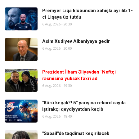
Premyer Liqa klubundan xahişlə ayrılıb 1-
ci Liqaya üz tutdu
6 Aug, 2026 - 20:30
Asim Xudiyev Albaniyaya gedir
6 Aug, 2026 - 20:00
Prezident İlham Əliyevdən "Neftçi"
rəsmisinə yüksək fəxri ad
6 Aug, 2026 - 19:30
"Kürü keçək?! 5" yarışına rekord sayda
iştirakçı qeydiyyatdan keçib
6 Aug, 2026 - 18:40
"Səbail"də təqdimat keçiriləcək