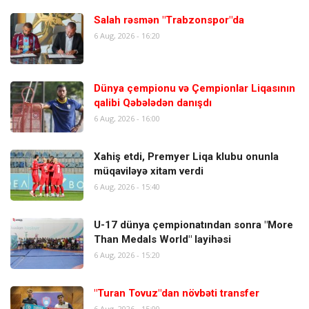
Salah rəsmən "Trabzonspor"da
6 Aug, 2026 - 16:20
Dünya çempionu və Çempionlar Liqasının
qalibi Qəbələdən danışdı
6 Aug, 2026 - 16:00
Xahiş etdi, Premyer Liqa klubu onunla
müqaviləyə xitam verdi
6 Aug, 2026 - 15:40
U-17 dünya çempionatından sonra "More
Than Medals World" layihəsi
6 Aug, 2026 - 15:20
"Turan Tovuz"dan növbəti transfer
6 Aug, 2026 - 15:00