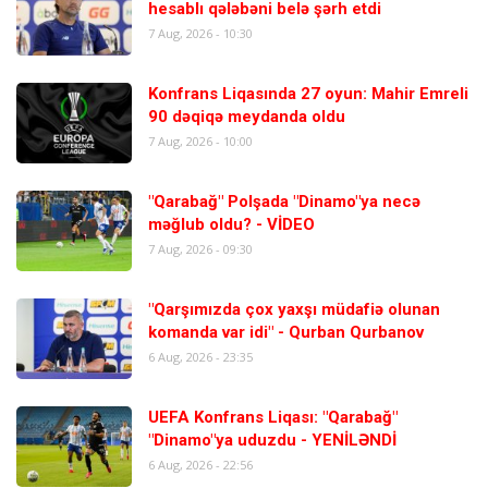
hesablı qələbəni belə şərh etdi
7 Aug, 2026 - 10:30
Konfrans Liqasında 27 oyun: Mahir Emreli
90 dəqiqə meydanda oldu
7 Aug, 2026 - 10:00
"Qarabağ" Polşada "Dinamo"ya necə
məğlub oldu? - VİDEO
7 Aug, 2026 - 09:30
"Qarşımızda çox yaxşı müdafiə olunan
komanda var idi" - Qurban Qurbanov
6 Aug, 2026 - 23:35
UEFA Konfrans Liqası: "Qarabağ"
"Dinamo"ya uduzdu - YENİLƏNDİ
6 Aug, 2026 - 22:56