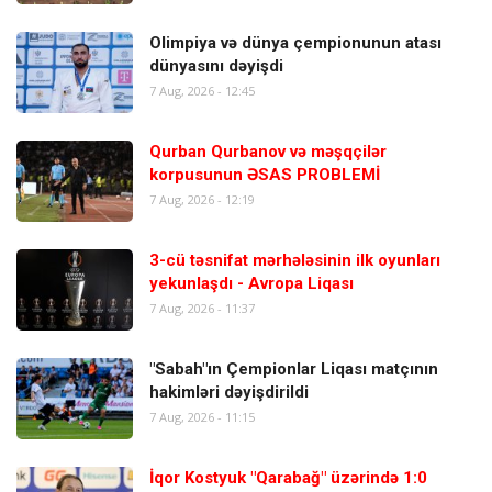
Olimpiya və dünya çempionunun atası
dünyasını dəyişdi
7 Aug, 2026 - 12:45
Qurban Qurbanov və məşqçilər
korpusunun ƏSAS PROBLEMİ
7 Aug, 2026 - 12:19
3-cü təsnifat mərhələsinin ilk oyunları
yekunlaşdı - Avropa Liqası
7 Aug, 2026 - 11:37
"Sabah"ın Çempionlar Liqası matçının
hakimləri dəyişdirildi
7 Aug, 2026 - 11:15
İqor Kostyuk "Qarabağ" üzərində 1:0