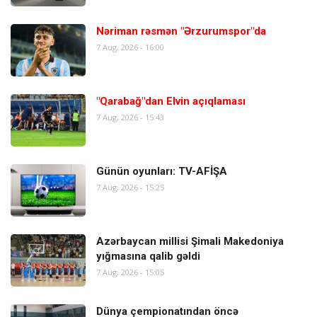
Nəriman rəsmən "Ərzurumspor"da
7 Aug, 2026 - 16:00
"Qarabağ"dan Elvin açıqlaması
7 Aug, 2026 - 15:43
Günün oyunları: TV-AFİŞA
7 Aug, 2026 - 15:25
Azərbaycan millisi Şimali Makedoniya
yığmasına qalib gəldi
7 Aug, 2026 - 15:05
Dünya çempionatından öncə