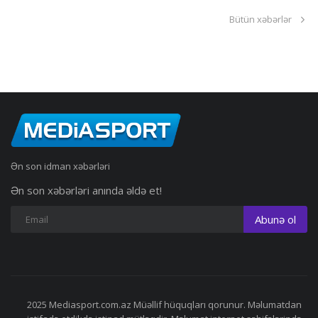
Bütün xəbərlər
Ən son idman xəbərləri
Ən son xəbərləri anında əldə et!
Abunə ol
2025 Mediasport.com.az Müəllif hüquqları qorunur. Məlumatdan