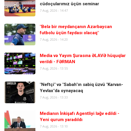
cüdoçularımız üçün seminar
7 Aug, 2026 - 14:47
"Belə bir meydançanın Azərbaycan
futbolu üçün faydası olacaq"
7 Aug, 2026 - 14:20
Media və Yayım Şurasına ƏLAVƏ hüquqlar
verildi - FƏRMAN
7 Aug, 2026 - 13:55
"Neftçi" və "Sabah"ın sabiq üzvü "Karvan-
Yevlax"da oynayacaq
7 Aug, 2026 - 13:33
Medianın İnkişafı Agentliyi ləğv edildi -
Yeni qurum yaradıldı
7 Aug, 2026 - 13:10