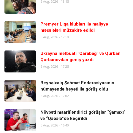
6 Aug, 2026 - 18:15
Premyer Liqa klubları ilə maliyyə
məsələləri müzakirə edildi
6 Aug, 2026 - 17:50
Ukrayna mətbuatı "Qarabağ" və Qurban
Qurbanovdan geniş yazdı
6 Aug, 2026 - 17:25
Beynəlxalq Şahmat Federasiyasının
nümayəndə heyəti ilə görüş oldu
6 Aug, 2026 - 17:02
Növbəti maarifləndirici görüşlər “Şamaxı”
və “Qəbələ”də keçirildi
6 Aug, 2026 - 16:40