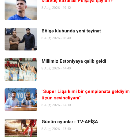
Mateuş Koxalski Polşaya qayıdır?
8 Aug, 2026 - 19:12
Bölgə klubunda yeni təyinat
8 Aug, 2026 - 18:40
Millimiz Estoniyaya qalib gəldi
8 Aug, 2026 - 14:40
"Super Liqa kimi bir çempionata gəldiyim
üçün sevincliyəm"
8 Aug, 2026 - 14:10
Günün oyunları: TV-AFİŞA
8 Aug, 2026 - 13:40