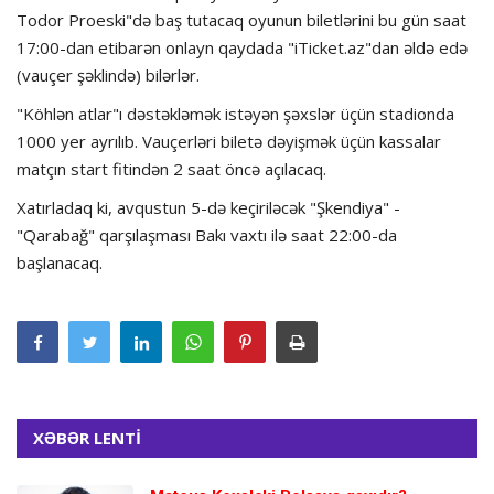
Todor Proeski"də baş tutacaq oyunun biletlərini bu gün saat
17:00-dan etibarən onlayn qaydada "iTicket.az"dan əldə edə
(vauçer şəklində) bilərlər.
"Köhlən atlar"ı dəstəkləmək istəyən şəxslər üçün stadionda
1000 yer ayrılıb. Vauçerləri biletə dəyişmək üçün kassalar
matçın start fitindən 2 saat öncə açılacaq.
Xatırladaq ki, avqustun 5-də keçiriləcək "Şkendiya" -
"Qarabağ" qarşılaşması Bakı vaxtı ilə saat 22:00-da
başlanacaq.
XƏBƏR LENTİ