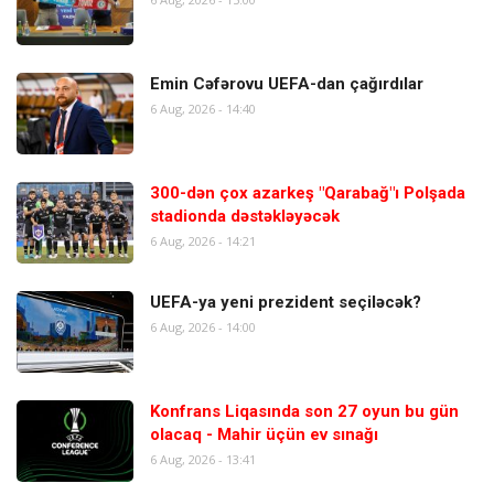
Emin Cəfərovu UEFA-dan çağırdılar
6 Aug, 2026 - 14:40
300-dən çox azarkeş "Qarabağ"ı Polşada
stadionda dəstəkləyəcək
6 Aug, 2026 - 14:21
UEFA-ya yeni prezident seçiləcək?
6 Aug, 2026 - 14:00
Konfrans Liqasında son 27 oyun bu gün
olacaq - Mahir üçün ev sınağı
6 Aug, 2026 - 13:41