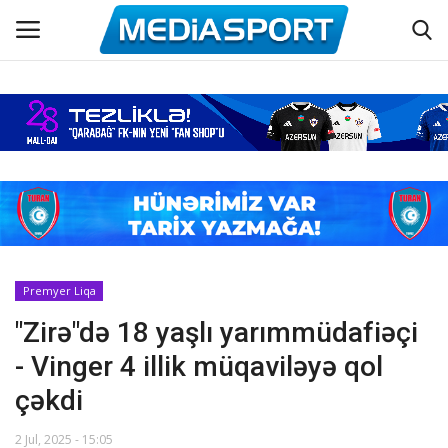
Əsas
Azərbaycan futbolu
Maraqlı
Əlaqə
Premyer Liqa
"Zirə"də 18 yaşlı yarımmüdafiəçi
Haqqımızda
- Vinger 4 illik müqaviləyə qol
Köşə yazıları
çəkdi
Dünya futbolu
2 Jul, 2025 - 15:05