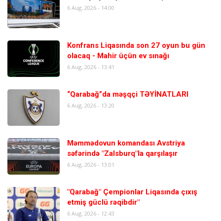
6 Aug, 2026 - 14:00
Konfrans Liqasında son 27 oyun bu gün
olacaq - Mahir üçün ev sınağı
6 Aug, 2026 - 13:41
“Qarabağ”da məşqçi TƏYİNATLARI
6 Aug, 2026 - 13:20
Məmmədovun komandası Avstriya
səfərində "Zalsburq"la qarşılaşır
6 Aug, 2026 - 13:01
"Qarabağ" Çempionlar Liqasında çıxış
etmiş güclü rəqibdir"
6 Aug, 2026 - 12:43