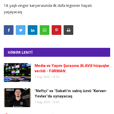
18 yaşlı vinger karyerasında ilk dəfə legioner həyatı
yaşayacaq.
XƏBƏR LENTİ
Media və Yayım Şurasına ƏLAVƏ hüquqlar
verildi - FƏRMAN
7 Aug, 2026 - 13:55
"Neftçi" və "Sabah"ın sabiq üzvü "Karvan-
Yevlax"da oynayacaq
7 Aug, 2026 - 13:33