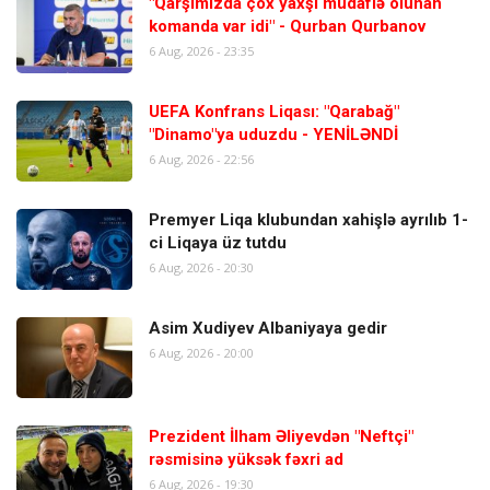
"Qarşımızda çox yaxşı müdafiə olunan
komanda var idi" - Qurban Qurbanov
6 Aug, 2026 - 23:35
UEFA Konfrans Liqası: "Qarabağ"
"Dinamo"ya uduzdu - YENİLƏNDİ
6 Aug, 2026 - 22:56
Premyer Liqa klubundan xahişlə ayrılıb 1-
ci Liqaya üz tutdu
6 Aug, 2026 - 20:30
Asim Xudiyev Albaniyaya gedir
6 Aug, 2026 - 20:00
Prezident İlham Əliyevdən "Neftçi"
rəsmisinə yüksək fəxri ad
6 Aug, 2026 - 19:30