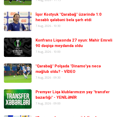
İqor Kostyuk "Qarabağ" üzərində 1:0
hesablı qələbəni belə şərh etdi
7 Aug, 2026 - 10:30
Konfrans Liqasında 27 oyun: Mahir Emreli
90 dəqiqə meydanda oldu
7 Aug, 2026 - 10:00
"Qarabağ" Polşada "Dinamo"ya necə
məğlub oldu? - VİDEO
7 Aug, 2026 - 09:30
Premyer Liqa klublarımızın yay "transfer
bazarlığı" - YENİLƏNİR
7 Aug, 2026 - 09:00