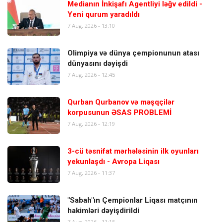
Medianın İnkişafı Agentliyi ləğv edildi -
Yeni qurum yaradıldı
7 Aug, 2026 - 13:10
Olimpiya və dünya çempionunun atası
dünyasını dəyişdi
7 Aug, 2026 - 12:45
Qurban Qurbanov və məşqçilər
korpusunun ƏSAS PROBLEMİ
7 Aug, 2026 - 12:19
3-cü təsnifat mərhələsinin ilk oyunları
yekunlaşdı - Avropa Liqası
7 Aug, 2026 - 11:37
"Sabah"ın Çempionlar Liqası matçının
hakimləri dəyişdirildi
7 Aug, 2026 - 11:15