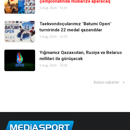
çempionatında mübarizə aparacaq
5 Aug, 2026 - 16:59
Taekvondoçularımız "Batumi Open"
turnirində 22 medal qazandılar
5 Aug, 2026 - 16:35
Yığmamız Qazaxıstan, Rusiya və Belarus
milliləri ilə görüşəcək
5 Aug, 2026 - 16:09
Bütün xəbərlər