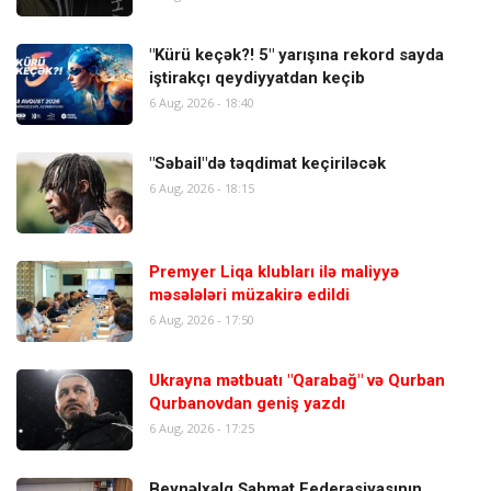
"Kürü keçək?! 5" yarışına rekord sayda
iştirakçı qeydiyyatdan keçib
6 Aug, 2026 - 18:40
"Səbail"də təqdimat keçiriləcək
6 Aug, 2026 - 18:15
Premyer Liqa klubları ilə maliyyə
məsələləri müzakirə edildi
6 Aug, 2026 - 17:50
Ukrayna mətbuatı "Qarabağ" və Qurban
Qurbanovdan geniş yazdı
6 Aug, 2026 - 17:25
Beynəlxalq Şahmat Federasiyasının