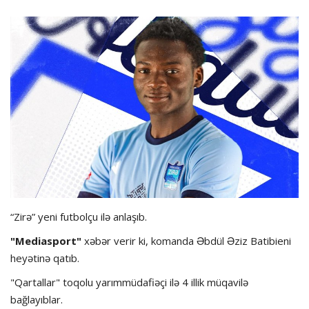
Hadisə
Olimpiada
Layihə
Formula 1
İdman növləri
“Zirə” yeni futbolçu ilə anlaşıb.
"Mediasport"
xəbər verir ki, komanda Əbdül Əziz Batibieni
heyətinə qatıb.
"Qartallar" toqolu yarımmüdafiəçi ilə 4 illik müqavilə
bağlayıblar.