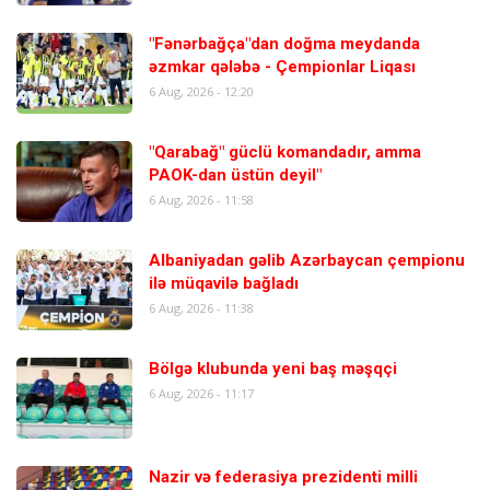
"Fənərbağça"dan doğma meydanda
əzmkar qələbə - Çempionlar Liqası
6 Aug, 2026 - 12:20
"Qarabağ" güclü komandadır, amma
PAOK-dan üstün deyil"
6 Aug, 2026 - 11:58
Albaniyadan gəlib Azərbaycan çempionu
ilə müqavilə bağladı
6 Aug, 2026 - 11:38
Bölgə klubunda yeni baş məşqçi
6 Aug, 2026 - 11:17
Nazir və federasiya prezidenti milli