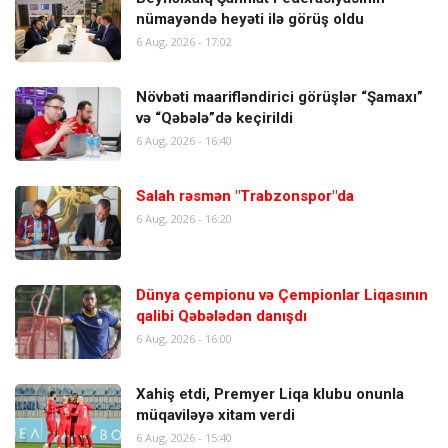
nümayəndə heyəti ilə görüş oldu
6 Aug, 2026 - 17:02
Növbəti maarifləndirici görüşlər “Şamaxı”
və “Qəbələ”də keçirildi
6 Aug, 2026 - 16:40
Salah rəsmən "Trabzonspor"da
6 Aug, 2026 - 16:20
Dünya çempionu və Çempionlar Liqasının
qalibi Qəbələdən danışdı
6 Aug, 2026 - 16:00
Xahiş etdi, Premyer Liqa klubu onunla
müqaviləyə xitam verdi
6 Aug, 2026 - 15:40