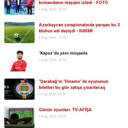
komandanın məşqini izlədi - FOTO
6 Aug, 2026 - 10:57
Azərbaycan çempionatında yarışan bu 2
klubun adı dəyişdi - RƏSMİ
6 Aug, 2026 - 10:36
"Kəpəz"də yeni müqavilə
6 Aug, 2026 - 10:15
"Qarabağ"ın "Dinamo" ilə oyununun
biletləri bu gün satışa çıxarılacaq
6 Aug, 2026 - 09:55
Günün oyunları: TV-AFİŞA
6 Aug, 2026 - 09:30