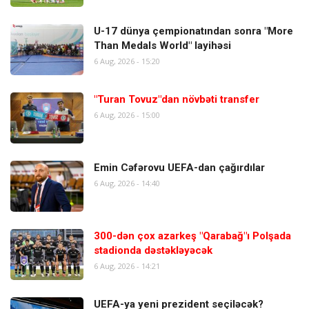
U-17 dünya çempionatından sonra "More
Than Medals World" layihəsi
6 Aug, 2026 - 15:20
"Turan Tovuz"dan növbəti transfer
6 Aug, 2026 - 15:00
Emin Cəfərovu UEFA-dan çağırdılar
6 Aug, 2026 - 14:40
300-dən çox azarkeş "Qarabağ"ı Polşada
stadionda dəstəkləyəcək
6 Aug, 2026 - 14:21
UEFA-ya yeni prezident seçiləcək?