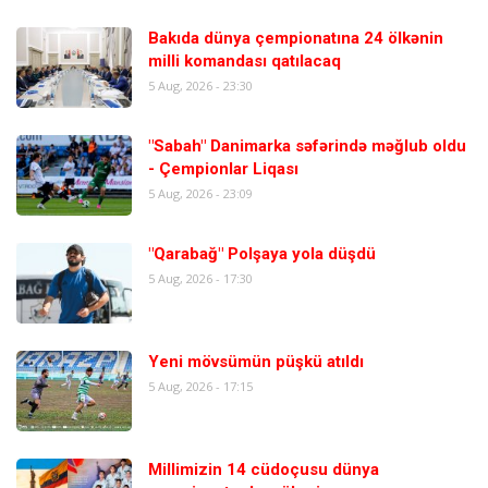
Bakıda dünya çempionatına 24 ölkənin
milli komandası qatılacaq
5 Aug, 2026 - 23:30
"Sabah" Danimarka səfərində məğlub oldu
- Çempionlar Liqası
5 Aug, 2026 - 23:09
"Qarabağ" Polşaya yola düşdü
5 Aug, 2026 - 17:30
Yeni mövsümün püşkü atıldı
5 Aug, 2026 - 17:15
Millimizin 14 cüdoçusu dünya