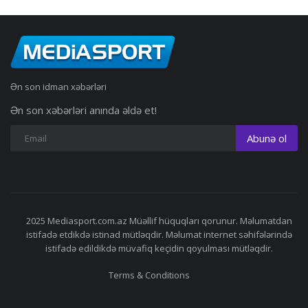
Ən son idman xəbərləri
Ən son xəbərləri anında əldə et!
Abunə ol
2025 Mediasport.com.az Müəllif hüquqları qorunur. Məlumatdan
istifadə etdikdə istinad mütləqdir. Məlumat internet səhifələrində
istifadə edildikdə müvafiq keçidin qoyulması mütləqdir.
Terms & Conditions