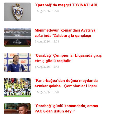
“Qarabağ”da məşqçi TƏYİNATLARI
6 Aug, 2026 - 13:20
Məmmədovun komandası Avstriya
səfərində "Zalsburq"la qarşılaşır
6 Aug, 2026 - 13:01
"Qarabağ" Çempionlar Liqasında çıxış
etmiş güclü rəqibdir"
6 Aug, 2026 - 12:43
"Fənərbağça"dan doğma meydanda
əzmkar qələbə - Çempionlar Liqası
6 Aug, 2026 - 12:20
"Qarabağ" güclü komandadır, amma
PAOK-dan üstün deyil"