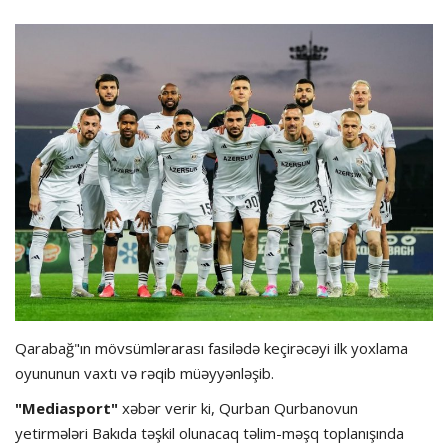
Hadisə
Olimpiada
Layihə
Formula 1
İdman növləri
Qarabağ"ın mövsümlərarası fasilədə keçirəcəyi ilk yoxlama
oyununun vaxtı və rəqib müəyyənləşib.
"Mediasport"
xəbər verir ki, Qurban Qurbanovun
yetirmələri Bakıda təşkil olunacaq təlim-məşq toplanışında