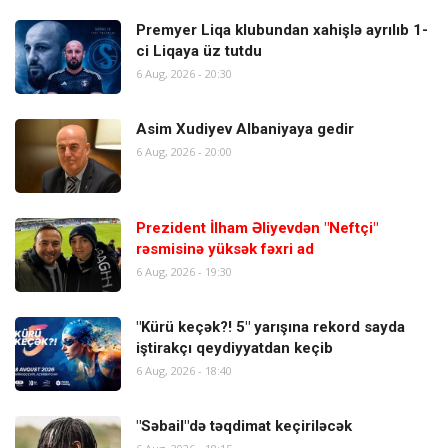
Premyer Liqa klubundan xahişlə ayrılıb 1-
ci Liqaya üz tutdu
6 Aug, 2026 - 20:30
Asim Xudiyev Albaniyaya gedir
6 Aug, 2026 - 20:00
Prezident İlham Əliyevdən "Neftçi"
rəsmisinə yüksək fəxri ad
6 Aug, 2026 - 19:30
"Kürü keçək?! 5" yarışına rekord sayda
iştirakçı qeydiyyatdan keçib
6 Aug, 2026 - 18:40
"Səbail"də təqdimat keçiriləcək