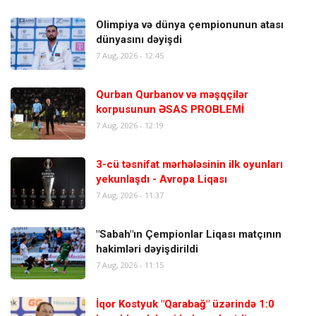
Olimpiya və dünya çempionunun atası
dünyasını dəyişdi
7 Aug, 2026 - 12:45
Qurban Qurbanov və məşqçilər
korpusunun ƏSAS PROBLEMİ
7 Aug, 2026 - 12:19
3-cü təsnifat mərhələsinin ilk oyunları
yekunlaşdı - Avropa Liqası
7 Aug, 2026 - 11:37
"Sabah"ın Çempionlar Liqası matçının
hakimləri dəyişdirildi
7 Aug, 2026 - 11:15
İqor Kostyuk "Qarabağ" üzərində 1:0