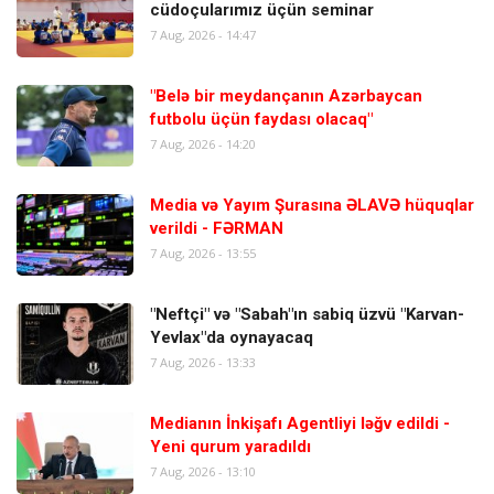
cüdoçularımız üçün seminar
7 Aug, 2026 - 14:47
"Belə bir meydançanın Azərbaycan
futbolu üçün faydası olacaq"
7 Aug, 2026 - 14:20
Media və Yayım Şurasına ƏLAVƏ hüquqlar
verildi - FƏRMAN
7 Aug, 2026 - 13:55
"Neftçi" və "Sabah"ın sabiq üzvü "Karvan-
Yevlax"da oynayacaq
7 Aug, 2026 - 13:33
Medianın İnkişafı Agentliyi ləğv edildi -
Yeni qurum yaradıldı
7 Aug, 2026 - 13:10