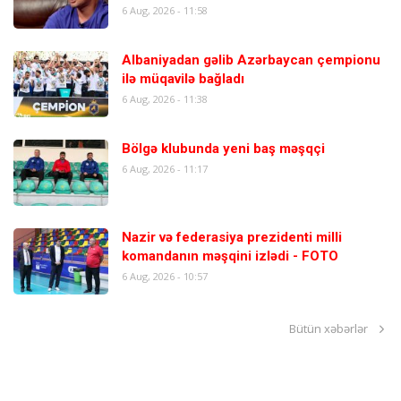
6 Aug, 2026 - 11:58
Albaniyadan gəlib Azərbaycan çempionu
ilə müqavilə bağladı
6 Aug, 2026 - 11:38
Bölgə klubunda yeni baş məşqçi
6 Aug, 2026 - 11:17
Nazir və federasiya prezidenti milli
komandanın məşqini izlədi - FOTO
6 Aug, 2026 - 10:57
Bütün xəbərlər