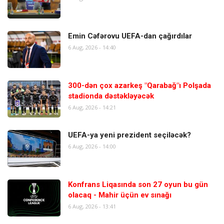
Emin Cəfərovu UEFA-dan çağırdılar
6 Aug, 2026 - 14:40
300-dən çox azarkeş "Qarabağ"ı Polşada
stadionda dəstəkləyəcək
6 Aug, 2026 - 14:21
UEFA-ya yeni prezident seçiləcək?
6 Aug, 2026 - 14:00
Konfrans Liqasında son 27 oyun bu gün
olacaq - Mahir üçün ev sınağı
6 Aug, 2026 - 13:41