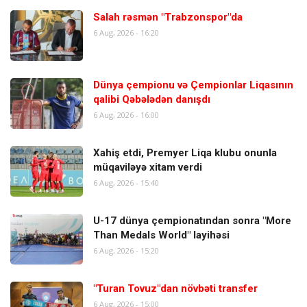
Salah rəsmən "Trabzonspor"da
6 Aug, 2026 - 16:20
Dünya çempionu və Çempionlar Liqasının
qalibi Qəbələdən danışdı
6 Aug, 2026 - 16:00
Xahiş etdi, Premyer Liqa klubu onunla
müqaviləyə xitam verdi
6 Aug, 2026 - 15:40
U-17 dünya çempionatından sonra "More
Than Medals World" layihəsi
6 Aug, 2026 - 15:20
"Turan Tovuz"dan növbəti transfer
6 Aug, 2026 - 15:00