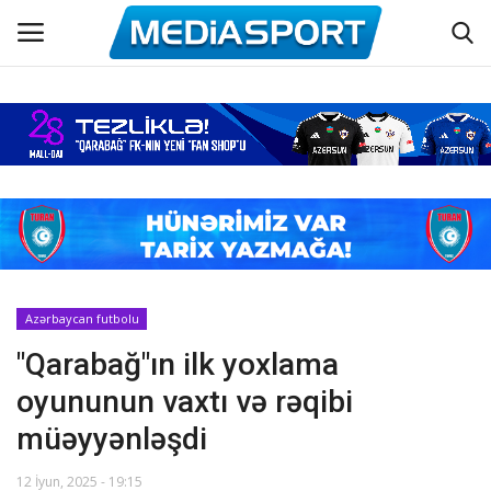
Əsas
Azərbaycan futbolu
Maraqlı
Əlaqə
Azərbaycan futbolu
"Qarabağ"ın ilk yoxlama
Haqqımızda
oyununun vaxtı və rəqibi
Köşə yazıları
müəyyənləşdi
Dünya futbolu
12 İyun, 2025 - 19:15