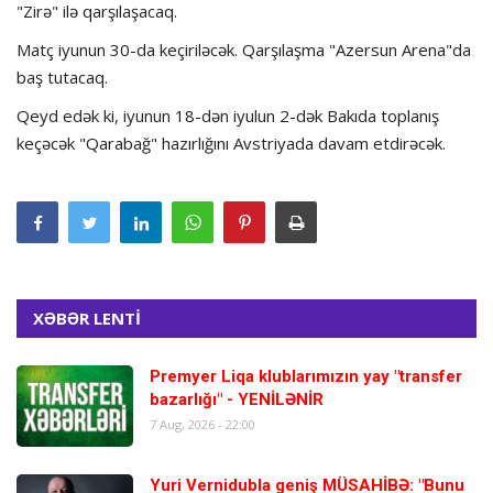
"Zirə" ilə qarşılaşacaq.
Matç iyunun 30-da keçiriləcək. Qarşılaşma "Azersun Arena"da
baş tutacaq.
Qeyd edək ki, iyunun 18-dən iyulun 2-dək Bakıda toplanış
keçəcək "Qarabağ" hazırlığını Avstriyada davam etdirəcək.
XƏBƏR LENTİ
Premyer Liqa klublarımızın yay "transfer
bazarlığı" - YENİLƏNİR
7 Aug, 2026 - 22:00
Yuri Vernidubla geniş MÜSAHİBƏ: "Bunu