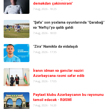
deməkdən çəkinmirəm"
7 Aug, 2026 - 18:25
"Şəfa" son yoxlama oyunlarında "Qarabağ"
və "Neftçi"yə qalib gəldi
7 Aug, 2026 - 18:03
"Zirə" Namiklə də vidalaşdı
7 Aug, 2026 - 17:35
İranın idman və gənclər naziri
Azərbaycana rəsmi səfər edib
7 Aug, 2026 - 17:05
Paytaxt klubu Azərbaycanın bu rayonunu
təmsil edəcək - RƏSMİ
7 Aug, 2026 - 16:20