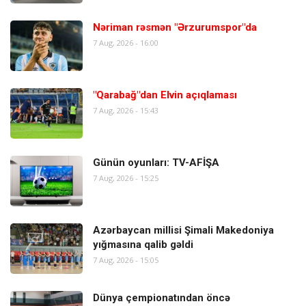
Nəriman rəsmən "Ərzurumspor"da
7 Aug, 2026 - 16:00
"Qarabağ"dan Elvin açıqlaması
7 Aug, 2026 - 15:43
Günün oyunları: TV-AFİŞA
7 Aug, 2026 - 15:25
Azərbaycan millisi Şimali Makedoniya
yığmasına qalib gəldi
7 Aug, 2026 - 15:05
Dünya çempionatından öncə