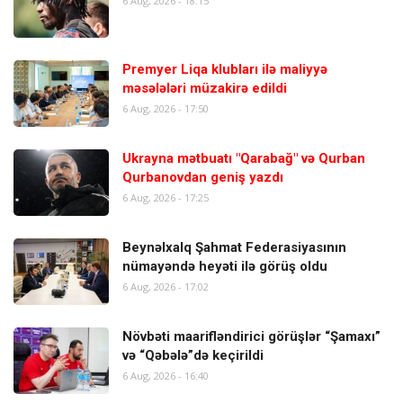
6 Aug, 2026 - 18:15
Premyer Liqa klubları ilə maliyyə
məsələləri müzakirə edildi
6 Aug, 2026 - 17:50
Ukrayna mətbuatı "Qarabağ" və Qurban
Qurbanovdan geniş yazdı
6 Aug, 2026 - 17:25
Beynəlxalq Şahmat Federasiyasının
nümayəndə heyəti ilə görüş oldu
6 Aug, 2026 - 17:02
Növbəti maarifləndirici görüşlər “Şamaxı”
və “Qəbələ”də keçirildi
6 Aug, 2026 - 16:40