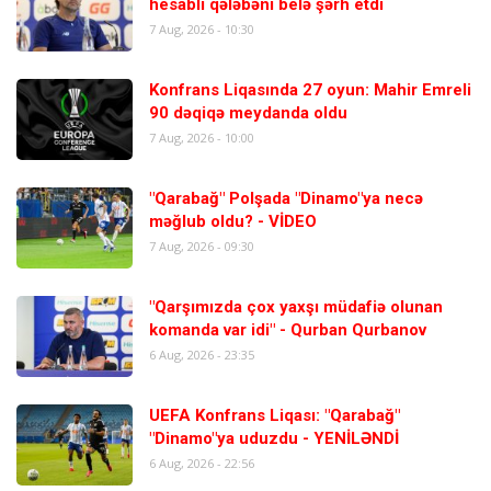
hesablı qələbəni belə şərh etdi
7 Aug, 2026 - 10:30
Konfrans Liqasında 27 oyun: Mahir Emreli
90 dəqiqə meydanda oldu
7 Aug, 2026 - 10:00
"Qarabağ" Polşada "Dinamo"ya necə
məğlub oldu? - VİDEO
7 Aug, 2026 - 09:30
"Qarşımızda çox yaxşı müdafiə olunan
komanda var idi" - Qurban Qurbanov
6 Aug, 2026 - 23:35
UEFA Konfrans Liqası: "Qarabağ"
"Dinamo"ya uduzdu - YENİLƏNDİ
6 Aug, 2026 - 22:56