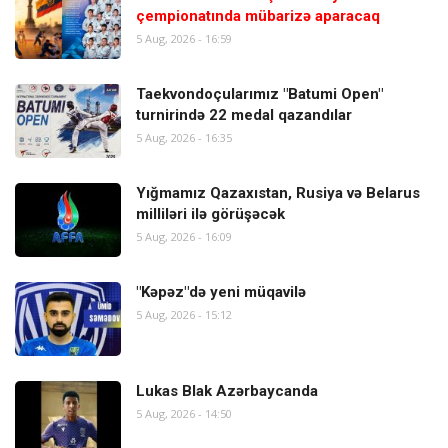
çempionatında mübarizə aparacaq
5 Aug, 2026 - 16:59
Taekvondoçularımız "Batumi Open"
turnirində 22 medal qazandılar
5 Aug, 2026 - 16:35
Yığmamız Qazaxıstan, Rusiya və Belarus
milliləri ilə görüşəcək
5 Aug, 2026 - 16:09
"Kəpəz"də yeni müqavilə
5 Aug, 2026 - 15:12
Lukas Blak Azərbaycanda
5 Aug, 2026 - 14:50