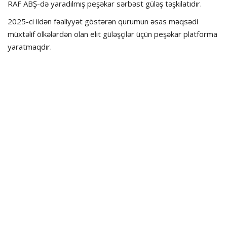
RAF ABŞ-də yaradılmış peşəkar sərbəst güləş təşkilatıdır.
2025-ci ildən fəaliyyət göstərən qurumun əsas məqsədi
müxtəlif ölkələrdən olan elit güləşçilər üçün peşəkar platforma
yaratmaqdır.