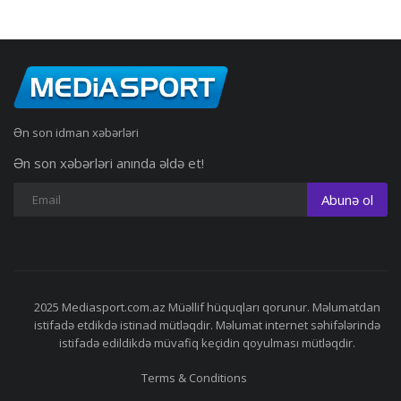
Ən son idman xəbərləri
Ən son xəbərləri anında əldə et!
Abunə ol
2025 Mediasport.com.az Müəllif hüquqları qorunur. Məlumatdan
istifadə etdikdə istinad mütləqdir. Məlumat internet səhifələrində
istifadə edildikdə müvafiq keçidin qoyulması mütləqdir.
Terms & Conditions