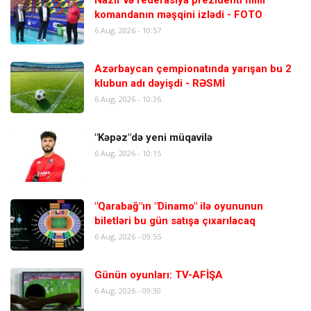
Nazir və federasiya prezidenti milli
komandanın məşqini izlədi - FOTO
6 Aug, 2026 - 10:57
Azərbaycan çempionatında yarışan bu 2
klubun adı dəyişdi - RƏSMİ
6 Aug, 2026 - 10:36
"Kəpəz"də yeni müqavilə
6 Aug, 2026 - 10:15
"Qarabağ"ın "Dinamo" ilə oyununun
biletləri bu gün satışa çıxarılacaq
6 Aug, 2026 - 09:55
Günün oyunları: TV-AFİŞA
6 Aug, 2026 - 09:30