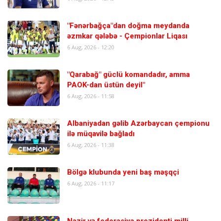
"Fənərbağça"dan doğma meydanda
əzmkar qələbə - Çempionlar Liqası
6 Aug, 2026 - 12:20
"Qarabağ" güclü komandadır, amma
PAOK-dan üstün deyil"
6 Aug, 2026 - 11:58
Albaniyadan gəlib Azərbaycan çempionu
ilə müqavilə bağladı
6 Aug, 2026 - 11:38
Bölgə klubunda yeni baş məşqçi
6 Aug, 2026 - 11:17