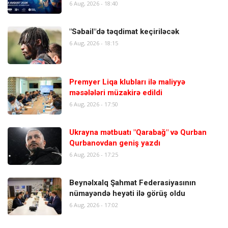
6 Aug, 2026 - 18:40
"Səbail"də təqdimat keçiriləcək
6 Aug, 2026 - 18:15
Premyer Liqa klubları ilə maliyyə
məsələləri müzakirə edildi
6 Aug, 2026 - 17:50
Ukrayna mətbuatı "Qarabağ" və Qurban
Qurbanovdan geniş yazdı
6 Aug, 2026 - 17:25
Beynəlxalq Şahmat Federasiyasının
nümayəndə heyəti ilə görüş oldu
6 Aug, 2026 - 17:02