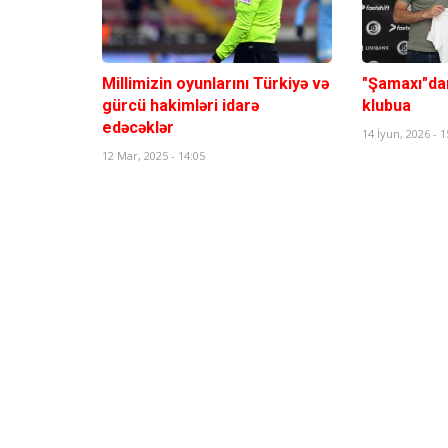
Millimizin oyunlarını Türkiyə və
"Şamaxı"da
gürcü hakimləri idarə
klubua
edəcəklər
14 İyun, 2026 - 1
12 Mar, 2025 - 14:05