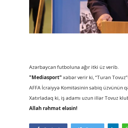
Azərbaycan futboluna ağır itki üz verib.
"Mediasport"
xəbər verir ki, “Turan Tovuz”
AFFA İcraiyyə Komitəsinin sabiq üzvünün qəfi
Xatırladaq ki, iş adamı uzun illər Tovuz kl
Allah rəhmət eləsin!