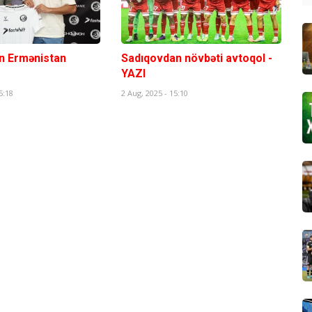
n Ermənistan
Sadıqovdan növbəti avtoqol -
YAZI
5:18
2 Aug, 2025 - 15:10