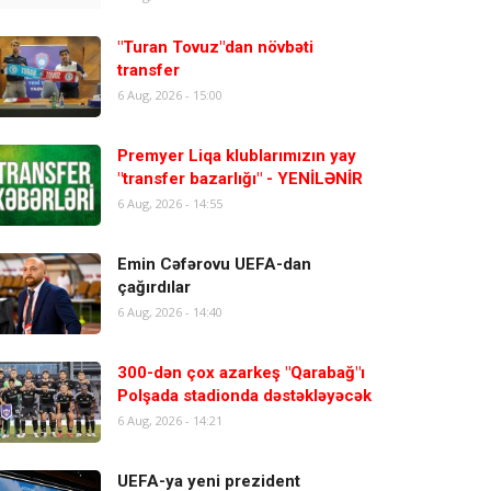
"Turan Tovuz"dan növbəti
transfer
6 Aug, 2026 - 15:00
Premyer Liqa klublarımızın yay
"transfer bazarlığı" - YENİLƏNİR
6 Aug, 2026 - 14:55
Emin Cəfərovu UEFA-dan
çağırdılar
6 Aug, 2026 - 14:40
300-dən çox azarkeş "Qarabağ"ı
Polşada stadionda dəstəkləyəcək
6 Aug, 2026 - 14:21
UEFA-ya yeni prezident