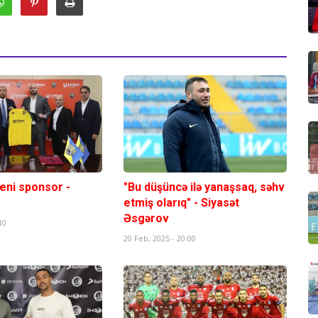
eni sponsor -
"Bu düşüncə ilə yanaşsaq, səhv
etmiş olarıq" - Siyasət
Əsgərov
10
20 Feb, 2025 - 20:00