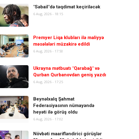
"Səbail"də təqdimat keçiriləcək
6 Aug, 2026 - 18:15
Premyer Liqa klubları ilə maliyyə
məsələləri müzakirə edildi
6 Aug, 2026 - 17:50
Ukrayna mətbuatı "Qarabağ" və
Qurban Qurbanovdan geniş yazdı
6 Aug, 2026 - 17:25
Beynəlxalq Şahmat
Federasiyasının nümayəndə
heyəti ilə görüş oldu
6 Aug, 2026 - 17:02
Növbəti maarifləndirici görüşlər