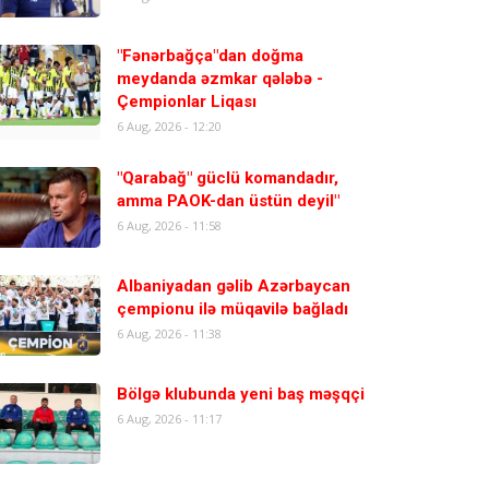
"Fənərbağça"dan doğma
meydanda əzmkar qələbə -
Çempionlar Liqası
6 Aug, 2026 - 12:20
"Qarabağ" güclü komandadır,
amma PAOK-dan üstün deyil"
6 Aug, 2026 - 11:58
Albaniyadan gəlib Azərbaycan
çempionu ilə müqavilə bağladı
6 Aug, 2026 - 11:38
Bölgə klubunda yeni baş məşqçi
6 Aug, 2026 - 11:17