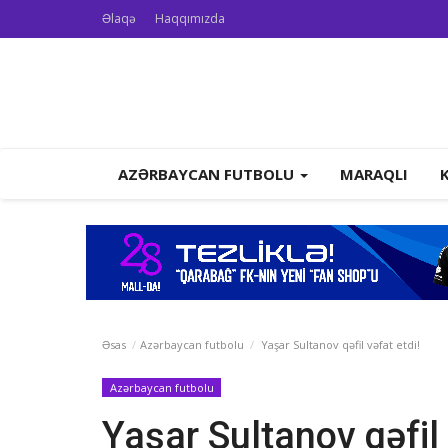
Əlaqə
Haqqımızda
AZƏRBAYCAN FUTBOLU
MARAQLI
Əsas
Azərbaycan futbolu
Yaşar Sultanov qəfil vəfat etdi!
Azərbaycan futbolu
Yaşar Sultanov qəfil 