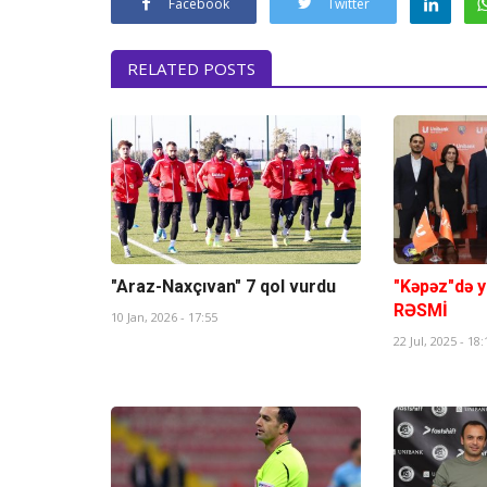
Facebook
Twitter
RELATED POSTS
"Araz-Naxçıvan" 7 qol vurdu
"Kəpəz"də y
RƏSMİ
10 Jan, 2026 - 17:55
22 Jul, 2025 - 18: