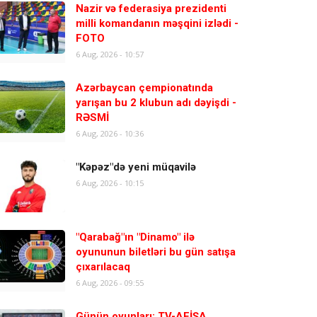
Nazir və federasiya prezidenti
milli komandanın məşqini izlədi -
FOTO
6 Aug, 2026 - 10:57
Azərbaycan çempionatında
yarışan bu 2 klubun adı dəyişdi -
RƏSMİ
6 Aug, 2026 - 10:36
"Kəpəz"də yeni müqavilə
6 Aug, 2026 - 10:15
"Qarabağ"ın "Dinamo" ilə
oyununun biletləri bu gün satışa
çıxarılacaq
6 Aug, 2026 - 09:55
Günün oyunları: TV-AFİŞA