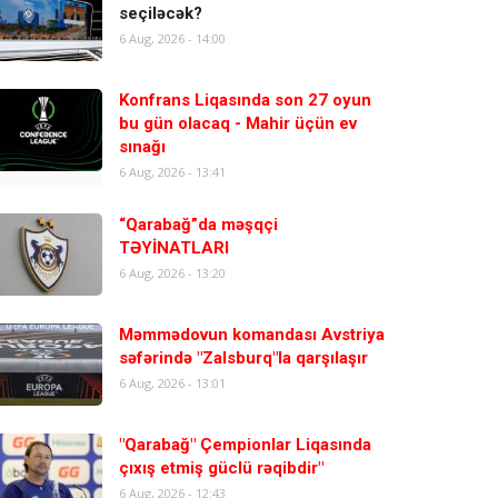
seçiləcək?
6 Aug, 2026 - 14:00
Konfrans Liqasında son 27 oyun
bu gün olacaq - Mahir üçün ev
sınağı
6 Aug, 2026 - 13:41
“Qarabağ”da məşqçi
TƏYİNATLARI
6 Aug, 2026 - 13:20
Məmmədovun komandası Avstriya
səfərində "Zalsburq"la qarşılaşır
6 Aug, 2026 - 13:01
"Qarabağ" Çempionlar Liqasında
çıxış etmiş güclü rəqibdir"
6 Aug, 2026 - 12:43