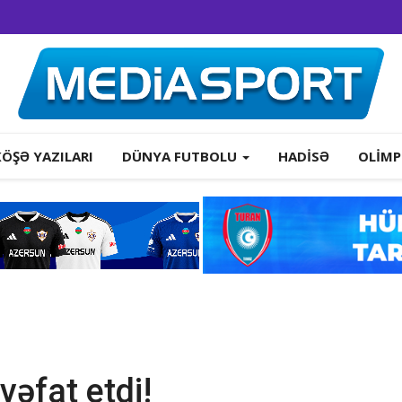
KÖŞƏ YAZILARI
DÜNYA FUTBOLU
HADISƏ
OLIMP
vəfat etdi!