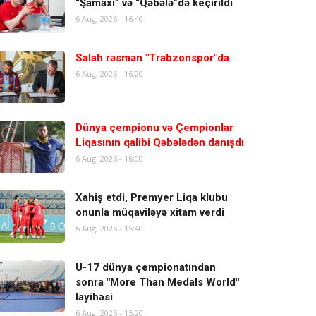
“Şamaxı” və “Qəbələ”də keçirildi
6 Aug, 2026 - 16:40
Salah rəsmən "Trabzonspor"da
6 Aug, 2026 - 16:20
Dünya çempionu və Çempionlar
Liqasının qalibi Qəbələdən danışdı
6 Aug, 2026 - 16:00
Xahiş etdi, Premyer Liqa klubu
onunla müqaviləyə xitam verdi
6 Aug, 2026 - 15:40
U-17 dünya çempionatından
sonra "More Than Medals World"
layihəsi
6 Aug, 2026 - 15:20