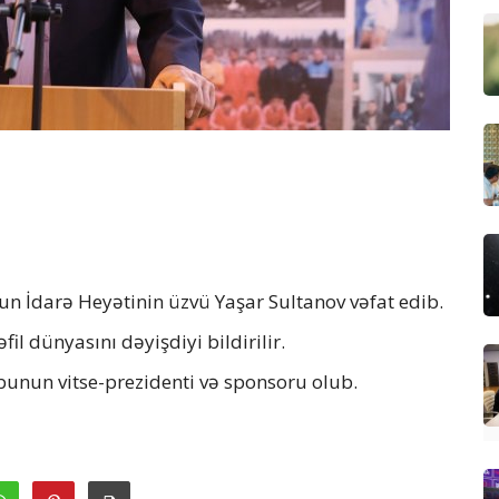
un İdarə Heyətinin üzvü Yaşar Sultanov vəfat edib.
l dünyasını dəyişdiyi bildirilir.
ubunun vitse-prezidenti və sponsoru olub.