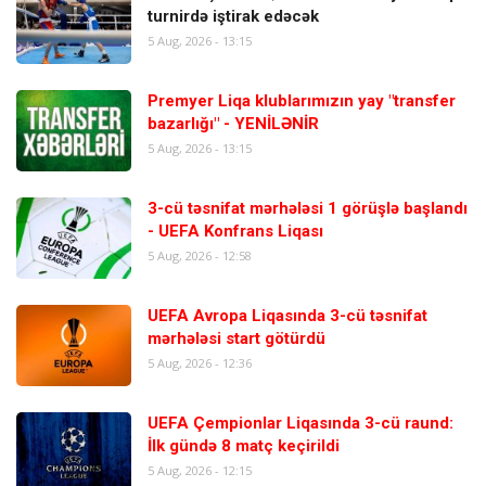
turnirdə iştirak edəcək
5 Aug, 2026 - 13:15
Premyer Liqa klublarımızın yay "transfer
bazarlığı" - YENİLƏNİR
5 Aug, 2026 - 13:15
3-cü təsnifat mərhələsi 1 görüşlə başlandı
- UEFA Konfrans Liqası
5 Aug, 2026 - 12:58
UEFA Avropa Liqasında 3-cü təsnifat
mərhələsi start götürdü
5 Aug, 2026 - 12:36
UEFA Çempionlar Liqasında 3-cü raund:
İlk gündə 8 matç keçirildi
5 Aug, 2026 - 12:15