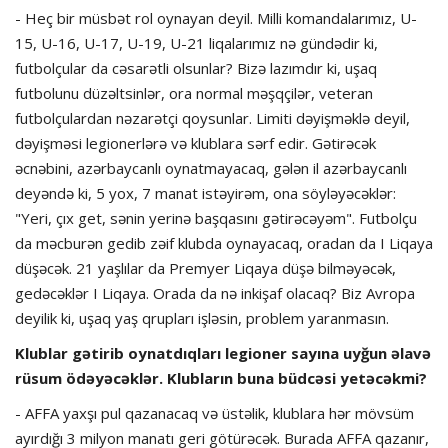
- Heç bir müsbət rol oynayan deyil. Milli komandalarımız, U-
15, U-16, U-17, U-19, U-21 liqalarımız nə gündədir ki,
futbolçular da cəsarətli olsunlar? Bizə lazımdır ki, uşaq
futbolunu düzəltsinlər, ora normal məşqçilər, veteran
futbolçulardan nəzarətçi qoysunlar. Limiti dəyişməklə deyil,
dəyişməsi legionerlərə və klublara sərf edir. Gətirəcək
əcnəbini, azərbaycanlı oynatmayacaq, gələn il azərbaycanlı
deyəndə ki, 5 yox, 7 manat istəyirəm, ona söyləyəcəklər:
"Yeri, çıx get, sənin yerinə başqasını gətirəcəyəm". Futbolçu
da məcburən gedib zəif klubda oynayacaq, oradan da I Liqaya
düşəcək. 21 yaşlılar da Premyer Liqaya düşə bilməyəcək,
gedəcəklər I Liqaya. Orada da nə inkişaf olacaq? Biz Avropa
deyilik ki, uşaq yaş qrupları işləsin, problem yaranmasın.
Klublar gətirib oynatdıqları legioner sayına uyğun əlavə
rüsum ödəyəcəklər. Klubların buna büdcəsi yetəcəkmi?
- AFFA yaxşı pul qazanacaq və üstəlik, klublara hər mövsüm
ayırdığı 3 milyon manatı geri götürəcək. Burada AFFA qazanır,