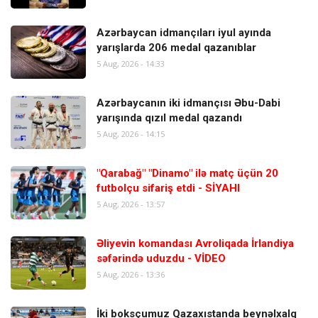
Azərbaycan idmançıları iyul ayında
yarışlarda 206 medal qazanıblar
5 Aug, 2026 - 14:33
Azərbaycanın iki idmançısı Əbu-Dabi
yarışında qızıl medal qazandı
5 Aug, 2026 - 14:15
"Qarabağ" "Dinamo" ilə matç üçün 20
futbolçu sifariş etdi - SİYAHI
5 Aug, 2026 - 13:57
Əliyevin komandası Avroliqada İrlandiya
səfərində uduzdu - VİDEO
5 Aug, 2026 - 13:36
İki boksçumuz Qazaxıstanda beynəlxalq