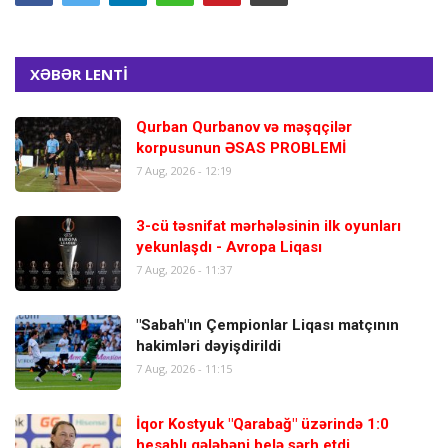
XƏBƏR LENTİ
Qurban Qurbanov və məşqçilər
korpusunun ƏSAS PROBLEMİ
7 Aug, 2026 - 12:19
3-cü təsnifat mərhələsinin ilk oyunları
yekunlaşdı - Avropa Liqası
7 Aug, 2026 - 11:37
"Sabah"ın Çempionlar Liqası matçının
hakimləri dəyişdirildi
7 Aug, 2026 - 11:15
İqor Kostyuk "Qarabağ" üzərində 1:0
hesablı qələbəni belə şərh etdi