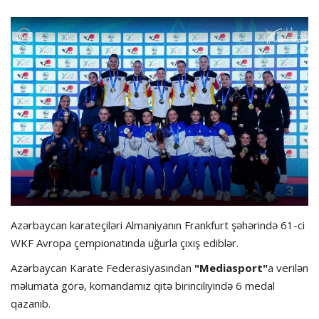
Hadisə
Olimpiada
Layihə
Formula 1
İdman növləri
Azərbaycan karateçiləri Almaniyanın Frankfurt şəhərində 61-ci
WKF Avropa çempionatında uğurla çıxış ediblər.
Azərbaycan Karate Federasiyasından
"Mediasport"
a verilən
məlumata görə, komandamız qitə birinciliyində 6 medal
qazanıb.