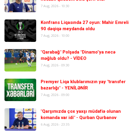
7 Aug, 2026 - 10:30
Konfrans Liqasında 27 oyun: Mahir Emreli
90 dəqiqə meydanda oldu
7 Aug, 2026 - 10:00
"Qarabağ" Polşada "Dinamo"ya necə
məğlub oldu? - VİDEO
7 Aug, 2026 - 09:30
Premyer Liqa klublarımızın yay "transfer
bazarlığı" - YENİLƏNİR
7 Aug, 2026 - 09:00
"Qarşımızda çox yaxşı müdafiə olunan
komanda var idi" - Qurban Qurbanov
6 Aug, 2026 - 23:35