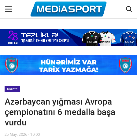
Əsas
Azərbaycan futbolu
Maraqlı
Əlaqə
Karate
Azərbaycan yığması Avropa
Haqqımızda
çempionatını 6 medalla başa
Köşə yazıları
vurdu
Dünya futbolu
25 May, 2026 - 10:00