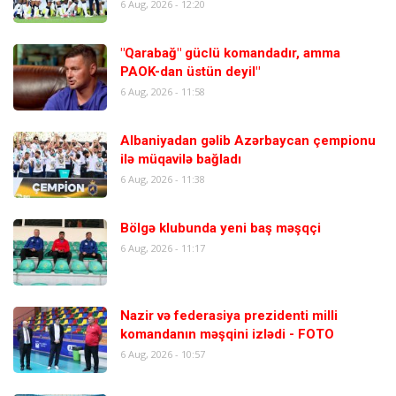
6 Aug, 2026 - 12:20
"Qarabağ" güclü komandadır, amma
PAOK-dan üstün deyil"
6 Aug, 2026 - 11:58
Albaniyadan gəlib Azərbaycan çempionu
ilə müqavilə bağladı
6 Aug, 2026 - 11:38
Bölgə klubunda yeni baş məşqçi
6 Aug, 2026 - 11:17
Nazir və federasiya prezidenti milli
komandanın məşqini izlədi - FOTO
6 Aug, 2026 - 10:57