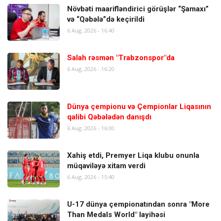
Növbəti maarifləndirici görüşlər “Şamaxı”
və “Qəbələ”də keçirildi
6 Aug, 2026 - 16:40
Salah rəsmən "Trabzonspor"da
6 Aug, 2026 - 16:20
Dünya çempionu və Çempionlar Liqasının
qalibi Qəbələdən danışdı
6 Aug, 2026 - 16:00
Xahiş etdi, Premyer Liqa klubu onunla
müqaviləyə xitam verdi
6 Aug, 2026 - 15:40
U-17 dünya çempionatından sonra "More
Than Medals World" layihəsi