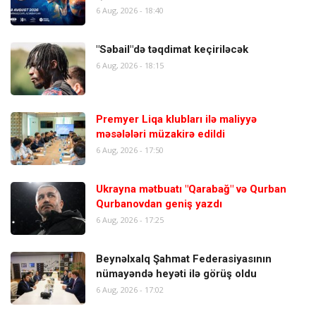
6 Aug, 2026 - 18:40
"Səbail"də təqdimat keçiriləcək
6 Aug, 2026 - 18:15
Premyer Liqa klubları ilə maliyyə
məsələləri müzakirə edildi
6 Aug, 2026 - 17:50
Ukrayna mətbuatı "Qarabağ" və Qurban
Qurbanovdan geniş yazdı
6 Aug, 2026 - 17:25
Beynəlxalq Şahmat Federasiyasının
nümayəndə heyəti ilə görüş oldu
6 Aug, 2026 - 17:02