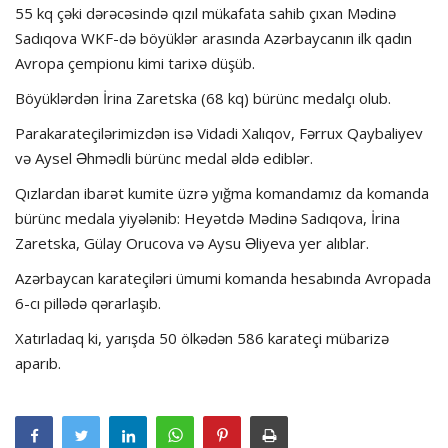
55 kq çəki dərəcəsində qızıl mükafata sahib çıxan Mədinə
Sadıqova WKF-də böyüklər arasında Azərbaycanın ilk qadın
Avropa çempionu kimi tarixə düşüb.
Böyüklərdən İrina Zaretska (68 kq) bürünc medalçı olub.
Parakarateçilərimizdən isə Vidadi Xalıqov, Fərrux Qaybaliyev
və Aysel Əhmədli bürünc medal əldə ediblər.
Qızlardan ibarət kumite üzrə yığma komandamız da komanda
bürünc medala yiyələnib: Heyətdə Mədinə Sadıqova, İrina
Zaretska, Gülay Orucova və Aysu Əliyeva yer alıblar.
Azərbaycan karateçiləri ümumi komanda hesabında Avropada
6-cı pillədə qərarlaşıb.
Xatırladaq ki, yarışda 50 ölkədən 586 karateçi mübarizə
aparıb.