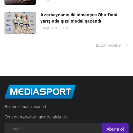
Azərbaycanın iki idmançısı Əbu-Dabi
yarışında qızıl medal qazandı
5 Aug, 2026 - 14:15
Bütün xəbərlər
Ən son idman xəbərləri
Ən son xəbərləri anında əldə et!
Abunə ol