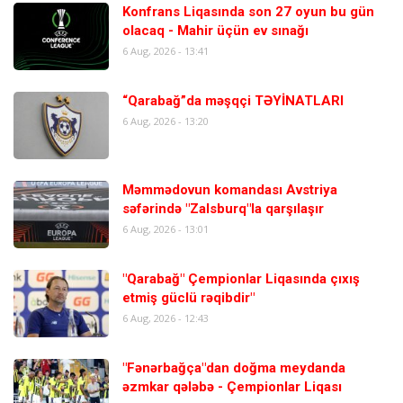
Konfrans Liqasında son 27 oyun bu gün
olacaq - Mahir üçün ev sınağı
6 Aug, 2026 - 13:41
“Qarabağ”da məşqçi TƏYİNATLARI
6 Aug, 2026 - 13:20
Məmmədovun komandası Avstriya
səfərində "Zalsburq"la qarşılaşır
6 Aug, 2026 - 13:01
"Qarabağ" Çempionlar Liqasında çıxış
etmiş güclü rəqibdir"
6 Aug, 2026 - 12:43
"Fənərbağça"dan doğma meydanda
əzmkar qələbə - Çempionlar Liqası