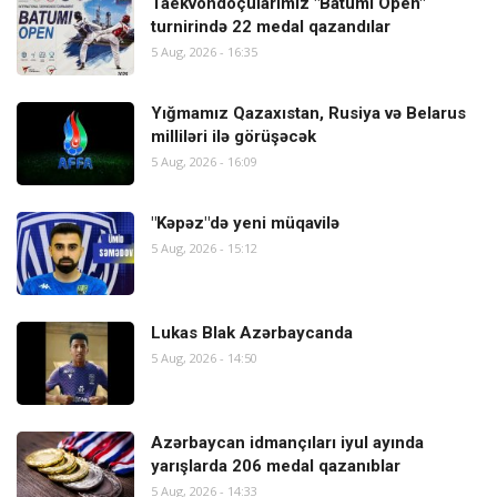
Taekvondoçularımız "Batumi Open"
turnirində 22 medal qazandılar
5 Aug, 2026 - 16:35
Yığmamız Qazaxıstan, Rusiya və Belarus
milliləri ilə görüşəcək
5 Aug, 2026 - 16:09
"Kəpəz"də yeni müqavilə
5 Aug, 2026 - 15:12
Lukas Blak Azərbaycanda
5 Aug, 2026 - 14:50
Azərbaycan idmançıları iyul ayında
yarışlarda 206 medal qazanıblar
5 Aug, 2026 - 14:33