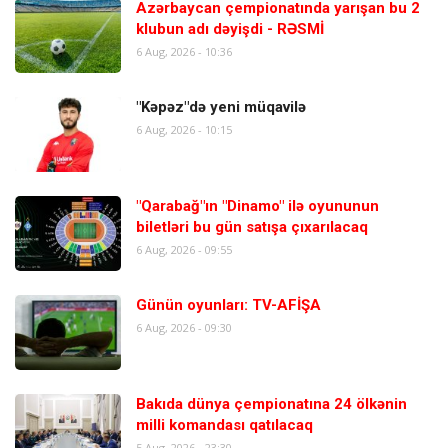
Azərbaycan çempionatında yarışan bu 2
klubun adı dəyişdi - RƏSMİ
6 Aug, 2026 - 10:36
"Kəpəz"də yeni müqavilə
6 Aug, 2026 - 10:15
"Qarabağ"ın "Dinamo" ilə oyununun
biletləri bu gün satışa çıxarılacaq
6 Aug, 2026 - 09:55
Günün oyunları: TV-AFİŞA
6 Aug, 2026 - 09:30
Bakıda dünya çempionatına 24 ölkənin
milli komandası qatılacaq
5 Aug, 2026 - 23:30