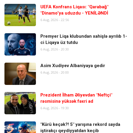
UEFA Konfrans Liqası: "Qarabağ"
"Dinamo"ya uduzdu - YENİLƏNDİ
6 Aug, 2026 - 22:56
Premyer Liqa klubundan xahişlə ayrılıb 1-
ci Liqaya üz tutdu
6 Aug, 2026 - 20:30
Asim Xudiyev Albaniyaya gedir
6 Aug, 2026 - 20:00
Prezident İlham Əliyevdən "Neftçi"
rəsmisinə yüksək fəxri ad
6 Aug, 2026 - 19:30
"Kürü keçək?! 5" yarışına rekord sayda
iştirakçı qeydiyyatdan keçib