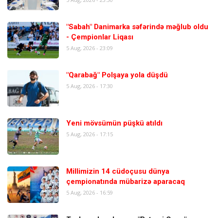
"Sabah" Danimarka səfərində məğlub oldu
- Çempionlar Liqası
5 Aug, 2026 - 23:09
"Qarabağ" Polşaya yola düşdü
5 Aug, 2026 - 17:30
Yeni mövsümün püşkü atıldı
5 Aug, 2026 - 17:15
Millimizin 14 cüdoçusu dünya
çempionatında mübarizə aparacaq
5 Aug, 2026 - 16:59