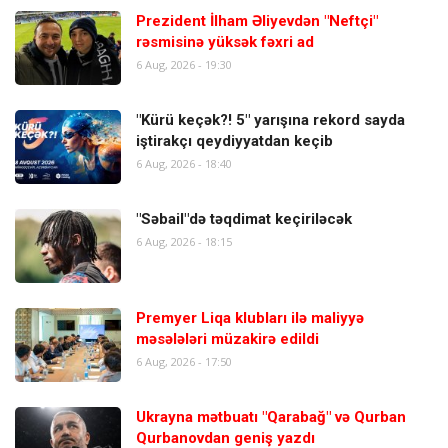
Prezident İlham Əliyevdən "Neftçi"
rəsmisinə yüksək fəxri ad
6 Aug, 2026 - 19:30
"Kürü keçək?! 5" yarışına rekord sayda
iştirakçı qeydiyyatdan keçib
6 Aug, 2026 - 18:40
"Səbail"də təqdimat keçiriləcək
6 Aug, 2026 - 18:15
Premyer Liqa klubları ilə maliyyə
məsələləri müzakirə edildi
6 Aug, 2026 - 17:50
Ukrayna mətbuatı "Qarabağ" və Qurban
Qurbanovdan geniş yazdı