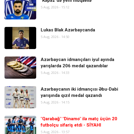
"Kəpəz"də yeni müqavilə
5 Aug, 2026 - 15:12
Lukas Blak Azərbaycanda
5 Aug, 2026 - 14:50
Azərbaycan idmançıları iyul ayında
yarışlarda 206 medal qazanıblar
5 Aug, 2026 - 14:33
Azərbaycanın iki idmançısı Əbu-Dabi
yarışında qızıl medal qazandı
5 Aug, 2026 - 14:15
"Qarabağ" "Dinamo" ilə matç üçün 20
futbolçu sifariş etdi - SİYAHI
5 Aug, 2026 - 13:57