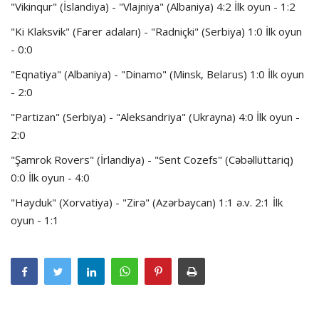
"Vikinqur" (İslandiya) - "Vlajniya" (Albaniya) 4:2 İlk oyun - 1:2
"Ki Klaksvik" (Farer adaları) - "Radniçki" (Serbiya) 1:0 İlk oyun
- 0:0
"Eqnatiya" (Albaniya) - "Dinamo" (Minsk, Belarus) 1:0 İlk oyun
- 2:0
"Partizan" (Serbiya) - "Aleksandriya" (Ukrayna) 4:0 İlk oyun -
2:0
"Şamrok Rovers" (İrlandiya) - "Sent Cozefs" (Cəbəllüttariq)
0:0 İlk oyun - 4:0
"Hayduk" (Xorvatiya) - "Zirə" (Azərbaycan) 1:1 ə.v. 2:1 İlk
oyun - 1:1