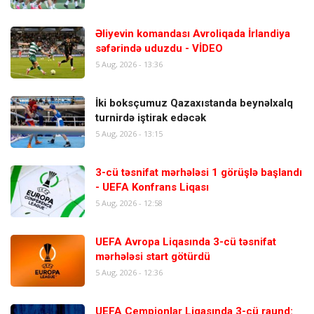
Əliyevin komandası Avroliqada İrlandiya
səfərində uduzdu - VİDEO
5 Aug, 2026 - 13:36
İki boksçumuz Qazaxıstanda beynəlxalq
turnirdə iştirak edəcək
5 Aug, 2026 - 13:15
3-cü təsnifat mərhələsi 1 görüşlə başlandı
- UEFA Konfrans Liqası
5 Aug, 2026 - 12:58
UEFA Avropa Liqasında 3-cü təsnifat
mərhələsi start götürdü
5 Aug, 2026 - 12:36
UEFA Çempionlar Liqasında 3-cü raund: