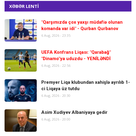
XƏBƏR LENTİ
"Qarşımızda çox yaxşı müdafiə olunan
komanda var idi" - Qurban Qurbanov
6 Aug, 2026 - 23:35
UEFA Konfrans Liqası: "Qarabağ"
"Dinamo"ya uduzdu - YENİLƏNDİ
6 Aug, 2026 - 22:56
Premyer Liqa klubundan xahişlə ayrılıb 1-
ci Liqaya üz tutdu
6 Aug, 2026 - 20:30
Asim Xudiyev Albaniyaya gedir
6 Aug, 2026 - 20:00