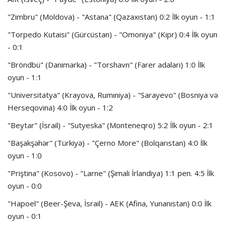
"Zimbru" (Moldova) - "Astana" (Qazaxıstan) 0:2 İlk oyun - 1:1
"Torpedo Kutaisi" (Gürcüstan) - "Omoniya" (Kipr) 0:4 İlk oyun
- 0:1
"Bröndbü" (Danimarka) - "Torshavn" (Farer adaları) 1:0 İlk
oyun - 1:1
"Universitatya" (Krayova, Rumıniya) - "Sarayevo" (Bosniya və
Herseqovina) 4:0 İlk oyun - 1:2
"Beytar" (İsrail) - "Sutyeska" (Monteneqro) 5:2 İlk oyun - 2:1
"Başakşəhər" (Türkiyə) - "Çerno More" (Bolqarıstan) 4:0 İlk
oyun - 1:0
"Priştina" (Kosovo) - "Larne" (Şimali İrlandiya) 1:1 pen. 4:5 İlk
oyun - 0:0
"Hapoel" (Beer-Şeva, İsrail) - AEK (Afina, Yunanıstan) 0:0 İlk
oyun - 0:1