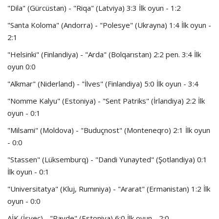
"Dila" (Gürcüstan) - "Riqa" (Latviya) 3:3 İlk oyun - 1:2
"Santa Koloma" (Andorra) - "Polesye" (Ukrayna) 1:4 İlk oyun -
2:1
"Helsinki" (Finlandiya) - "Arda" (Bolqarıstan) 2:2 pen. 3:4 İlk
oyun 0:0
"Alkmar" (Niderland) - "İlves" (Finlandiya) 5:0 İlk oyun - 3:4
"Nomme Kalyu" (Estoniya) - "Sent Patriks" (İrlandiya) 2:2 İlk
oyun - 0:1
"Milsami" (Moldova) - "Buduçnost" (Monteneqro) 2:1 İlk oyun
- 0:0
"Stassen" (Lüksemburq) - "Dandi Yunayted" (Şotlandiya) 0:1
İlk oyun - 0:1
"Universitatya" (Kluj, Rumıniya) - "Ararat" (Ermənistan) 1:2 İlk
oyun - 0:0
AİK (İsveç) - "Payde" (Estoniya) 6:0 İlk oyun - 2:0