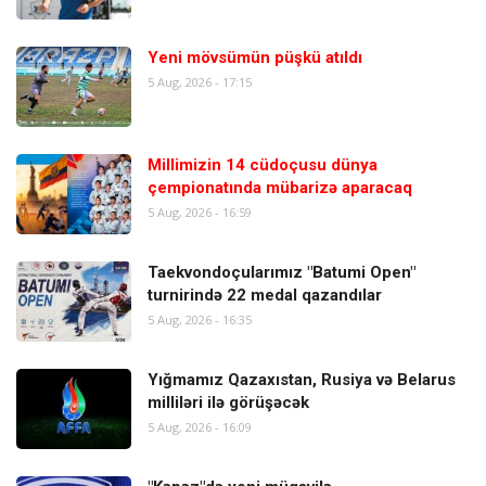
Yeni mövsümün püşkü atıldı
5 Aug, 2026 - 17:15
Millimizin 14 cüdoçusu dünya
çempionatında mübarizə aparacaq
5 Aug, 2026 - 16:59
Taekvondoçularımız "Batumi Open"
turnirində 22 medal qazandılar
5 Aug, 2026 - 16:35
Yığmamız Qazaxıstan, Rusiya və Belarus
milliləri ilə görüşəcək
5 Aug, 2026 - 16:09