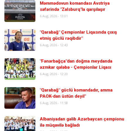
Məmmədovun komandası Avstriya
səfərində "Zalsburq"la qarşılaşır
6 Aug, 2026 - 13:01
"Qarabağ" Çempionlar Liqasında çıxış
etmiş güclü rəqibdir"
6 Aug, 2026 - 12:43
"Fənərbağça"dan doğma meydanda
əzmkar qələbə - Çempionlar Liqası
6 Aug, 2026 - 12:20
"Qarabağ" güclü komandadır, amma
PAOK-dan üstün deyil"
6 Aug, 2026 - 11:58
Albaniyadan gəlib Azərbaycan çempionu
ilə müqavilə bağladı