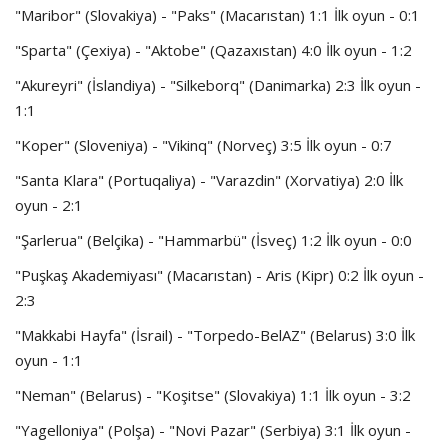
"Maribor" (Slovakiya) - "Paks" (Macarıstan) 1:1 İlk oyun - 0:1
"Sparta" (Çexiya) - "Aktobe" (Qazaxıstan) 4:0 İlk oyun - 1:2
"Akureyri" (İslandiya) - "Silkeborq" (Danimarka) 2:3 İlk oyun -
1:1
"Koper" (Sloveniya) - "Vikinq" (Norveç) 3:5 İlk oyun - 0:7
"Santa Klara" (Portuqaliya) - "Varazdin" (Xorvatiya) 2:0 İlk
oyun - 2:1
"Şarlerua" (Belçika) - "Hammarbü" (İsveç) 1:2 İlk oyun - 0:0
"Puşkaş Akademiyası" (Macarıstan) - Aris (Kipr) 0:2 İlk oyun -
2:3
"Makkabi Hayfa" (İsrail) - "Torpedo-BelAZ" (Belarus) 3:0 İlk
oyun - 1:1
"Neman" (Belarus) - "Koşitse" (Slovakiya) 1:1 İlk oyun - 3:2
"Yagelloniya" (Polşa) - "Novi Pazar" (Serbiya) 3:1 İlk oyun -