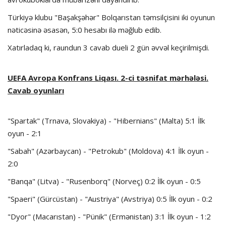
Türkiyə klubu "Başakşəhər" Bolqarıstan təmsilçisini iki oyunun
nəticəsinə əsasən, 5:0 hesabı ilə məğlub edib.
Xatırladaq ki, raundun 3 cavab dueli 2 gün əvvəl keçirilmişdi.
UEFA Avropa Konfrans Liqası. 2-ci təsnifat mərhələsi.
Cavab oyunları
"Spartak" (Trnava, Slovakiya) - "Hibernians" (Malta) 5:1 İlk
oyun - 2:1
"Sabah" (Azərbaycan) - "Petrokub" (Moldova) 4:1 İlk oyun -
2:0
"Banqa" (Litva) - "Rusenborq" (Norveç) 0:2 İlk oyun - 0:5
"Spaeri" (Gürcüstan) - "Austriya" (Avstriya) 0:5 İlk oyun - 0:2
"Dyor" (Macarıstan) - "Pünik" (Ermənistan) 3:1 İlk oyun - 1:2