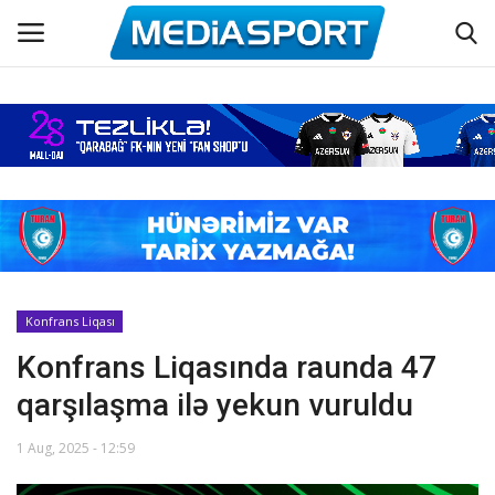
Əsas
Azərbaycan futbolu
Maraqlı
Əlaqə
Konfrans Liqası
Konfrans Liqasında raunda 47
Haqqımızda
qarşılaşma ilə yekun vuruldu
Köşə yazıları
1 Aug, 2025 - 12:59
Dünya futbolu