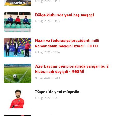
6 Aug, 2026 - 11:38
Bölgə klubunda yeni baş məşqçi
6 Aug, 2026 - 11:17
Nazir və federasiya prezidenti milli
komandanın məşqini izlədi - FOTO
6 Aug, 2026 - 10:57
Azərbaycan çempionatında yarışan bu 2
klubun adı dəyişdi - RƏSMİ
6 Aug, 2026 - 10:36
"Kəpəz"də yeni müqavilə
6 Aug, 2026 - 10:15