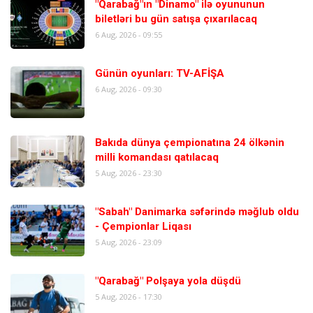
"Qarabağ"ın "Dinamo" ilə oyununun
biletləri bu gün satışa çıxarılacaq
6 Aug, 2026 - 09:55
Günün oyunları: TV-AFİŞA
6 Aug, 2026 - 09:30
Bakıda dünya çempionatına 24 ölkənin
milli komandası qatılacaq
5 Aug, 2026 - 23:30
"Sabah" Danimarka səfərində məğlub oldu
- Çempionlar Liqası
5 Aug, 2026 - 23:09
"Qarabağ" Polşaya yola düşdü
5 Aug, 2026 - 17:30