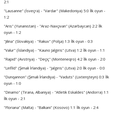
2:1
"Lausanne" (İsveçrə) - "Vardar" (Makedoniya) 5:0 İlk oyun -
1:2
"Aris" (Yunanıstan) - "Araz-Naxçıvan" (Azərbaycan) 2:2 İlk
oyun - 1:2
"Jilina" (Slovakiya) - "Rakuv" (Polşa) 1:3 İlk oyun - 0:3
"Valur" (İslandiya) - "Kauno Jalgiris" (Litva) 1:2 İlk oyun - 1:1
"Rapid" (Avstriya) - "Deçiç" (Monteneqro) 4:2 İlk oyun - 2:0
"Linfild" (Şimali İrlandiya) - "Jalgiris" (Litva) 2:0 İlk oyun - 0:0
"Dunqannon" (Şimali İrlandiya) - "Vaduts" (Lixtenşteyn) 0:3 İlk
oyun - 1:0
"Dinamo" (Tirana, Albaniya) - "Atletik Eskaldes" (Andorra) 1:1
İlk oyun - 2:1
"Floriana" (Malta) - "Balkani" (Kosovo) 1:1 İlk oyun - 2:4