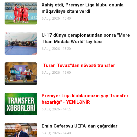
Xahiş etdi, Premyer Liqa klubu onunla
müqaviləyə xitam verdi
6 Aug, 2026 - 15:40
U-17 dünya çempionatından sonra "More
Than Medals World" layihəsi
6 Aug, 2026 - 15:20
"Turan Tovuz"dan növbəti transfer
6 Aug, 2026 - 15:00
Premyer Liqa klublarımızın yay "transfer
bazarlığı" - YENİLƏNİR
6 Aug, 2026 - 14:55
Emin Cəfərovu UEFA-dan çağırdılar
6 Aug, 2026 - 14:40