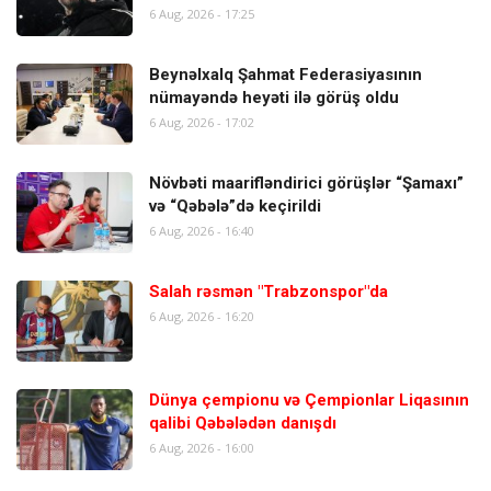
6 Aug, 2026 - 17:25
Beynəlxalq Şahmat Federasiyasının
nümayəndə heyəti ilə görüş oldu
6 Aug, 2026 - 17:02
Növbəti maarifləndirici görüşlər “Şamaxı”
və “Qəbələ”də keçirildi
6 Aug, 2026 - 16:40
Salah rəsmən "Trabzonspor"da
6 Aug, 2026 - 16:20
Dünya çempionu və Çempionlar Liqasının
qalibi Qəbələdən danışdı
6 Aug, 2026 - 16:00