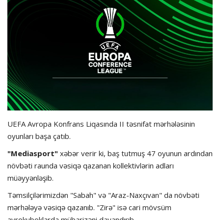
Hadisə
Olimpiada
Layihə
Formula 1
İdman növləri
UEFA Avropa Konfrans Liqasında II təsnifat mərhələsinin
oyunları başa çatıb.
"Mediasport"
xəbər verir ki, baş tutmuş 47 oyunun ardından
növbəti raunda vəsiqə qazanan kollektivlərin adları
müəyyənləşib.
Təmsilçilərimizdən "Sabah" və "Araz-Naxçıvan" da növbəti
mərhələyə vəsiqə qazanıb. "Zirə" isə cari mövsüm
avrokuboklarda mübarizəni dayandırıb.