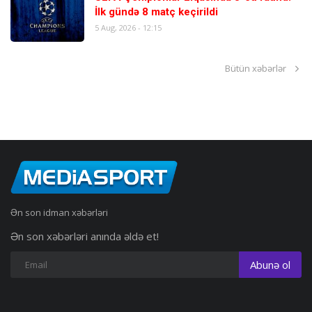
İlk gündə 8 matç keçirildi
5 Aug, 2026 - 12:15
Bütün xəbərlər
Ən son idman xəbərləri
Ən son xəbərləri anında əldə et!
Abunə ol