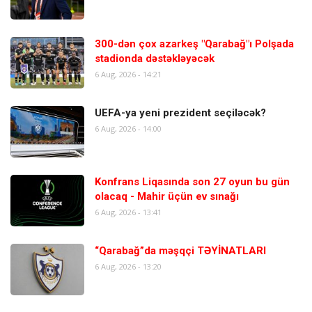
300-dən çox azarkeş "Qarabağ"ı Polşada
stadionda dəstəkləyəcək
6 Aug, 2026 - 14:21
UEFA-ya yeni prezident seçiləcək?
6 Aug, 2026 - 14:00
Konfrans Liqasında son 27 oyun bu gün
olacaq - Mahir üçün ev sınağı
6 Aug, 2026 - 13:41
“Qarabağ”da məşqçi TƏYİNATLARI
6 Aug, 2026 - 13:20