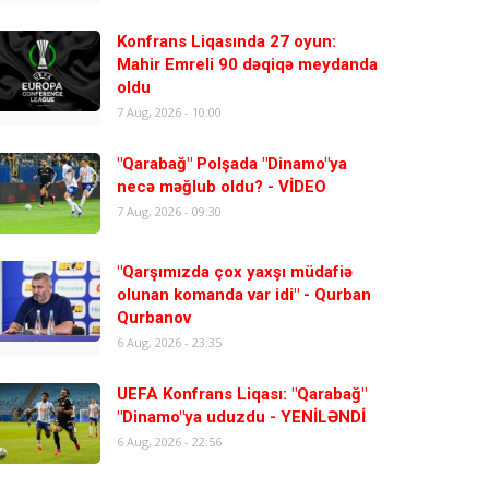
Konfrans Liqasında 27 oyun:
Mahir Emreli 90 dəqiqə meydanda
oldu
7 Aug, 2026 - 10:00
"Qarabağ" Polşada "Dinamo"ya
necə məğlub oldu? - VİDEO
7 Aug, 2026 - 09:30
"Qarşımızda çox yaxşı müdafiə
olunan komanda var idi" - Qurban
Qurbanov
6 Aug, 2026 - 23:35
UEFA Konfrans Liqası: "Qarabağ"
"Dinamo"ya uduzdu - YENİLƏNDİ
6 Aug, 2026 - 22:56