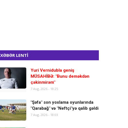
XƏBƏR LENTİ
Yuri Vernidubla geniş
MÜSAHİBƏ: "Bunu deməkdən
çəkinmirəm"
7 Aug, 2026 - 18:25
"Şəfa" son yoxlama oyunlarında
"Qarabağ" və "Neftçi"yə qalib gəldi
7 Aug, 2026 - 18:03