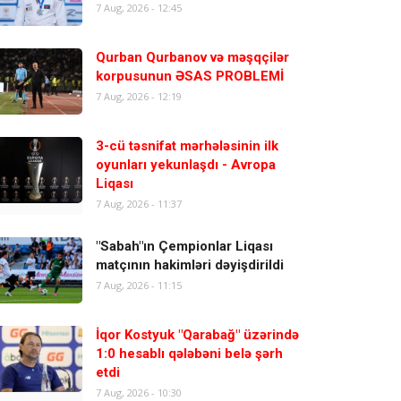
7 Aug, 2026 - 12:45
Qurban Qurbanov və məşqçilər
korpusunun ƏSAS PROBLEMİ
7 Aug, 2026 - 12:19
3-cü təsnifat mərhələsinin ilk
oyunları yekunlaşdı - Avropa
Liqası
7 Aug, 2026 - 11:37
"Sabah"ın Çempionlar Liqası
matçının hakimləri dəyişdirildi
7 Aug, 2026 - 11:15
İqor Kostyuk "Qarabağ" üzərində
1:0 hesablı qələbəni belə şərh
etdi
7 Aug, 2026 - 10:30