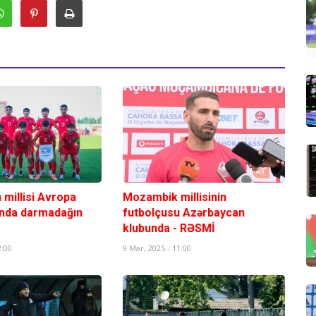
millisi Avropa
Mozambik millisinin
nda darmadağın
futbolçusu Azərbaycan
klubunda - RƏSMİ
2:00
9 Mar, 2025 - 11:00