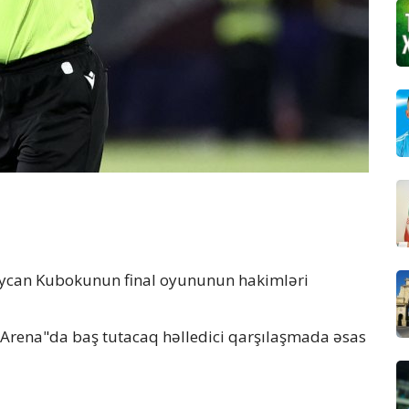
baycan Kubokunun final oyununun hakimləri
s Arena"da baş tutacaq həlledici qarşılaşmada əsas