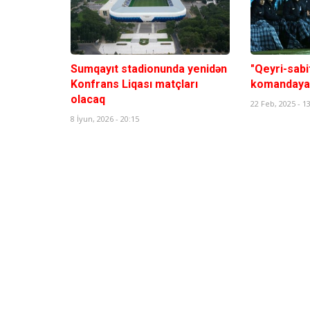
Sumqayıt stadionunda yenidən
"Qeyri-sabit
Konfrans Liqası matçları
komandaya ç
olacaq
22 Feb, 2025 - 1
8 İyun, 2026 - 20:15