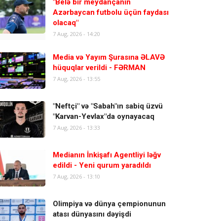
"Belə bir meydançanın
Azərbaycan futbolu üçün faydası
olacaq"
7 Aug, 2026 - 14:20
Media və Yayım Şurasına ƏLAVƏ
hüquqlar verildi - FƏRMAN
7 Aug, 2026 - 13:55
"Neftçi" və "Sabah"ın sabiq üzvü
"Karvan-Yevlax"da oynayacaq
7 Aug, 2026 - 13:33
Medianın İnkişafı Agentliyi ləğv
edildi - Yeni qurum yaradıldı
7 Aug, 2026 - 13:10
Olimpiya və dünya çempionunun
atası dünyasını dəyişdi