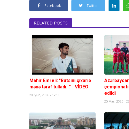
Facebook
Twitter
RELATED POSTS
Mahir Emreli: "Butsını çıxarıb
Azərbaycan 
mənə tərəf tulladı..." - VİDEO
çempionatı
edildi
20 İyun, 2026 - 17:10
25 Mar, 2026 - 2