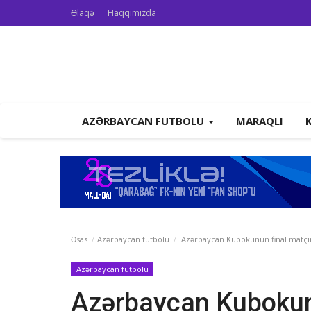
Əlaqə
Haqqımızda
AZƏRBAYCAN FUTBOLU
MARAQLI
Əsas
Azərbaycan futbolu
Azərbaycan Kubokunun final matçın
Azərbaycan futbolu
Azərbaycan Kubokunu