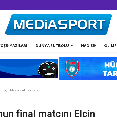
KÖŞƏ YAZILARI
DÜNYA FUTBOLU
HADISƏ
OLIMP
ı Elçin Məsiyev idarə edəcək
n final matçını Elçin