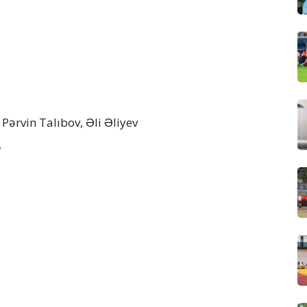
Pərvin Talıbov, Əli Əliyev
ə