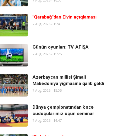
7 Aug, 2026 - 16:00
"Qarabağ"dan Elvin açıqlaması
7 Aug, 2026 - 15:43
Günün oyunları: TV-AFİŞA
7 Aug, 2026 - 15:25
Azərbaycan millisi Şimali
Makedoniya yığmasına qalib gəldi
7 Aug, 2026 - 15:05
Dünya çempionatından öncə
cüdoçularımız üçün seminar
7 Aug, 2026 - 14:47