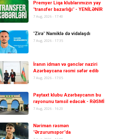
Premyer Liqa klublarımızın yay
"transfer bazarlığı" - YENİLƏNİR
7 Aug, 2026 - 17:40
"Zirə" Namiklə də vidalaşdı
7 Aug, 2026 - 17:35
İranın idman və gənclər naziri
Azərbaycana rəsmi səfər edib
7 Aug, 2026 - 17:05
Paytaxt klubu Azərbaycanın bu
rayonunu təmsil edəcək - RƏSMİ
7 Aug, 2026 - 16:20
Nəriman rəsmən
"Ərzurumspor"da