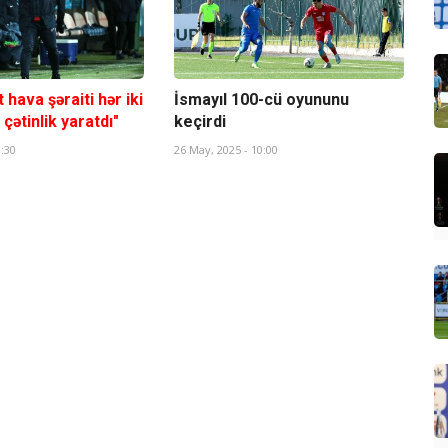
 hava şəraiti hər iki
İsmayıl 100-cü oyununu
ətinlik yaratdı"
keçirdi
3:30
26 May, 2025 - 10:00