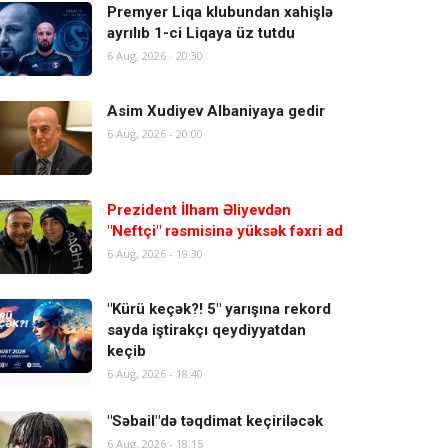
Premyer Liqa klubundan xahişlə
ayrılıb 1-ci Liqaya üz tutdu
6 Aug, 2026 - 20:30
Asim Xudiyev Albaniyaya gedir
6 Aug, 2026 - 20:00
Prezident İlham Əliyevdən
"Neftçi" rəsmisinə yüksək fəxri ad
6 Aug, 2026 - 19:30
"Kürü keçək?! 5" yarışına rekord
sayda iştirakçı qeydiyyatdan
keçib
6 Aug, 2026 - 18:40
"Səbail"də təqdimat keçiriləcək
6 Aug, 2026 - 18:15