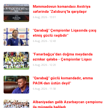
Məmmədovun komandası Avstriya
səfərində "Zalsburq"la qarşılaşır
6 Aug, 2026 - 13:01
"Qarabağ" Çempionlar Liqasında çıxış
etmiş güclü rəqibdir"
6 Aug, 2026 - 12:43
"Fənərbağça"dan doğma meydanda
əzmkar qələbə - Çempionlar Liqası
6 Aug, 2026 - 12:20
"Qarabağ" güclü komandadır, amma
PAOK-dan üstün deyil"
6 Aug, 2026 - 11:58
Albaniyadan gəlib Azərbaycan çempionu
ilə müqavilə bağladı