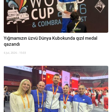
Hadisə
Olimpiada
Layihə
Yığmamızın üzvü Dünya Kubokunda qızıl medal
qazandı
Formula 1
6 Jul, 2026 - 15:03
İdman növləri