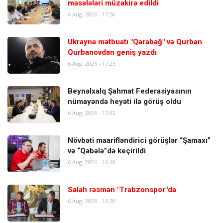
məsələləri müzakirə edildi
6 Aug, 2026 - 17:50
Ukrayna mətbuatı "Qarabağ" və Qurban
Qurbanovdan geniş yazdı
6 Aug, 2026 - 17:25
Beynəlxalq Şahmat Federasiyasının
nümayəndə heyəti ilə görüş oldu
6 Aug, 2026 - 17:02
Növbəti maarifləndirici görüşlər “Şamaxı”
və “Qəbələ”də keçirildi
6 Aug, 2026 - 16:40
Salah rəsmən "Trabzonspor"da
6 Aug, 2026 - 16:20