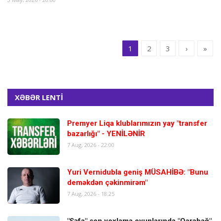
1
2
3
›
»
XƏBƏR LENTİ
Premyer Liqa klublarımızın yay "transfer
bazarlığı" - YENİLƏNİR
7 Aug, 2026 - 22:00
Yuri Vernidubla geniş MÜSAHİBƏ: "Bunu
deməkdən çəkinmirəm"
7 Aug, 2026 - 18:25
"Şəfa" son yoxlama oyunlarında "Qarabağ"