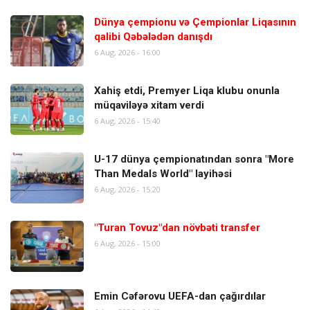
Dünya çempionu və Çempionlar Liqasının
qalibi Qəbələdən danışdı
6 Aug, 2026 - 16:00
Xahiş etdi, Premyer Liqa klubu onunla
müqaviləyə xitam verdi
6 Aug, 2026 - 15:40
U-17 dünya çempionatından sonra "More
Than Medals World" layihəsi
6 Aug, 2026 - 15:20
"Turan Tovuz"dan növbəti transfer
6 Aug, 2026 - 15:00
Emin Cəfərovu UEFA-dan çağırdılar