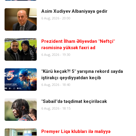
Asim Xudiyev Albaniyaya gedir
6 Aug, 2026 - 20:00
Prezident İlham Əliyevdən "Neftçi"
rəsmisinə yüksək fəxri ad
6 Aug, 2026 - 19:30
"Kürü keçək?! 5" yarışına rekord sayda
iştirakçı qeydiyyatdan keçib
6 Aug, 2026 - 18:40
"Səbail"də təqdimat keçiriləcək
6 Aug, 2026 - 18:15
Premyer Liqa klubları ilə maliyyə