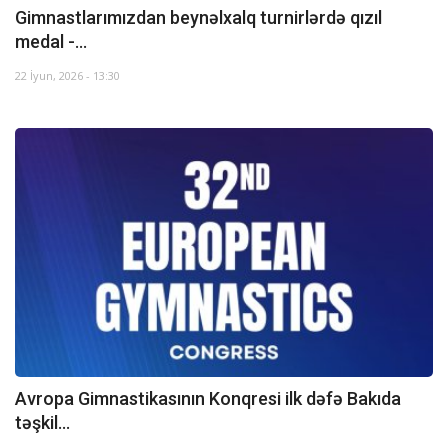
Gimnastlarımızdan beynəlxalq turnirlərdə qızıl
medal -...
22 İyun, 2026 - 13:30
Avropa Gimnastikasının Konqresi ilk dəfə Bakıda
təşkil...