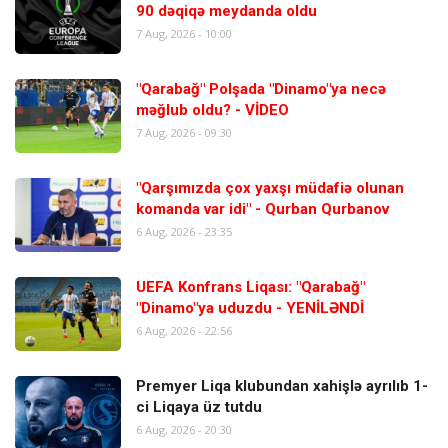
90 dəqiqə meydanda oldu
7 Aug, 2026 - 10:00
"Qarabağ" Polşada "Dinamo"ya necə
məğlub oldu? - VİDEO
7 Aug, 2026 - 09:30
"Qarşımızda çox yaxşı müdafiə olunan
komanda var idi" - Qurban Qurbanov
6 Aug, 2026 - 23:35
UEFA Konfrans Liqası: "Qarabağ"
"Dinamo"ya uduzdu - YENİLƏNDİ
6 Aug, 2026 - 22:56
Premyer Liqa klubundan xahişlə ayrılıb 1-
ci Liqaya üz tutdu
6 Aug, 2026 - 20:30