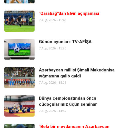
"Qarabağ"dan Elvin açıqlaması
7 Aug, 2026 - 15:43
Günün oyunları: TV-AFİŞA
7 Aug, 2026 - 15:25
Azərbaycan millisi Şimali Makedoniya
yığmasına qalib gəldi
7 Aug, 2026 - 15:05
Dünya çempionatından öncə
cüdoçularımız üçün seminar
7 Aug, 2026 - 14:47
"Belə bir meydançanın Azərbaycan