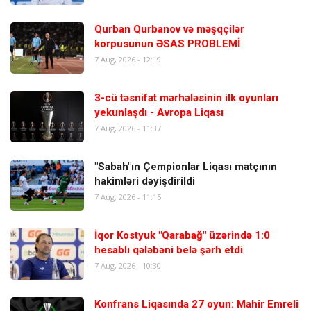
Qurban Qurbanov və məşqçilər
korpusunun ƏSAS PROBLEMİ
7 Aug, 2026 - 12:19
3-cü təsnifat mərhələsinin ilk oyunları
yekunlaşdı - Avropa Liqası
7 Aug, 2026 - 11:37
"Sabah"ın Çempionlar Liqası matçının
hakimləri dəyişdirildi
7 Aug, 2026 - 11:15
İqor Kostyuk "Qarabağ" üzərində 1:0
hesablı qələbəni belə şərh etdi
7 Aug, 2026 - 10:30
Konfrans Liqasında 27 oyun: Mahir Emreli