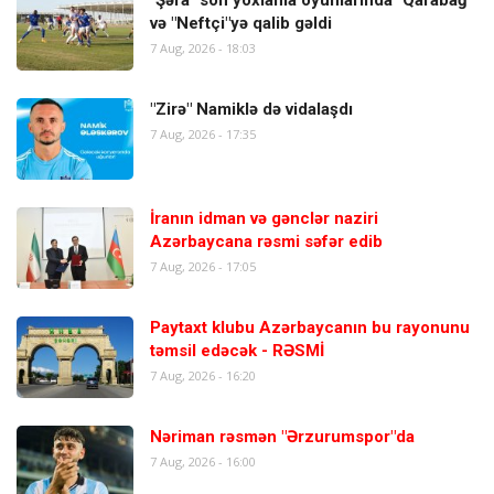
və "Neftçi"yə qalib gəldi
7 Aug, 2026 - 18:03
"Zirə" Namiklə də vidalaşdı
7 Aug, 2026 - 17:35
İranın idman və gənclər naziri
Azərbaycana rəsmi səfər edib
7 Aug, 2026 - 17:05
Paytaxt klubu Azərbaycanın bu rayonunu
təmsil edəcək - RƏSMİ
7 Aug, 2026 - 16:20
Nəriman rəsmən "Ərzurumspor"da
7 Aug, 2026 - 16:00