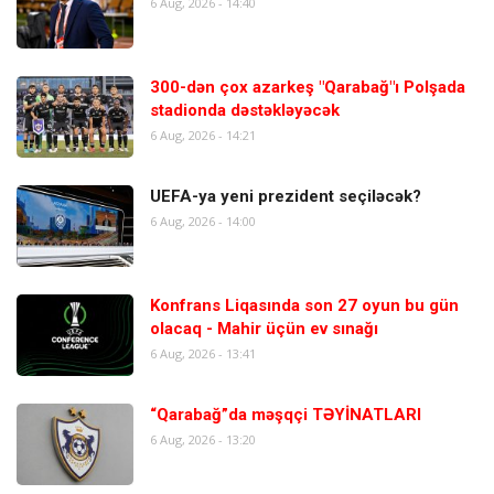
6 Aug, 2026 - 14:40
300-dən çox azarkeş "Qarabağ"ı Polşada
stadionda dəstəkləyəcək
6 Aug, 2026 - 14:21
UEFA-ya yeni prezident seçiləcək?
6 Aug, 2026 - 14:00
Konfrans Liqasında son 27 oyun bu gün
olacaq - Mahir üçün ev sınağı
6 Aug, 2026 - 13:41
“Qarabağ”da məşqçi TƏYİNATLARI
6 Aug, 2026 - 13:20