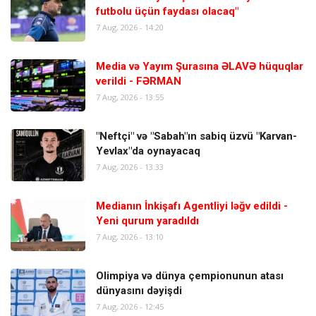
futbolu üçün faydası olacaq"
7 Aug, 2026 - 14:20
Media və Yayım Şurasına ƏLAVƏ hüquqlar
verildi - FƏRMAN
7 Aug, 2026 - 13:55
"Neftçi" və "Sabah"ın sabiq üzvü "Karvan-
Yevlax"da oynayacaq
7 Aug, 2026 - 13:33
Medianın İnkişafı Agentliyi ləğv edildi -
Yeni qurum yaradıldı
7 Aug, 2026 - 13:10
Olimpiya və dünya çempionunun atası
dünyasını dəyişdi
7 Aug, 2026 - 12:45