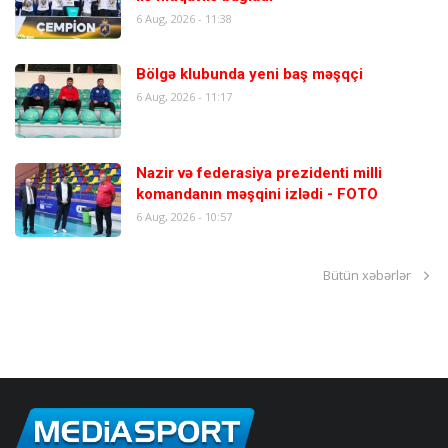
6 Aug, 2026 - 11:38
Bölgə klubunda yeni baş məşqçi
6 Aug, 2026 - 11:17
Nazir və federasiya prezidenti milli
komandanın məşqini izlədi - FOTO
6 Aug, 2026 - 10:57
Bütün xəbərlər