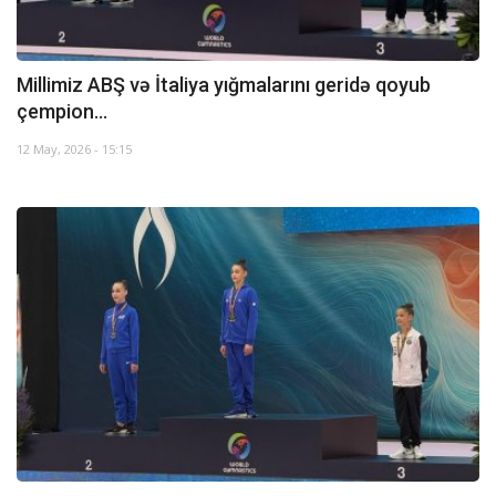
Millimiz ABŞ və İtaliya yığmalarını geridə qoyub
çempion...
12 May, 2026 - 15:15