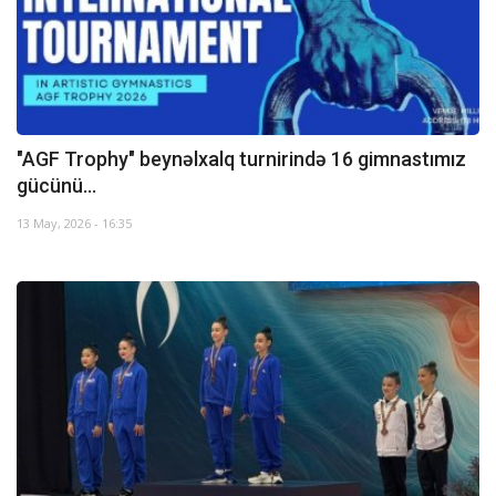
"AGF Trophy" beynəlxalq turnirində 16 gimnastımız
gücünü...
13 May, 2026 - 16:35