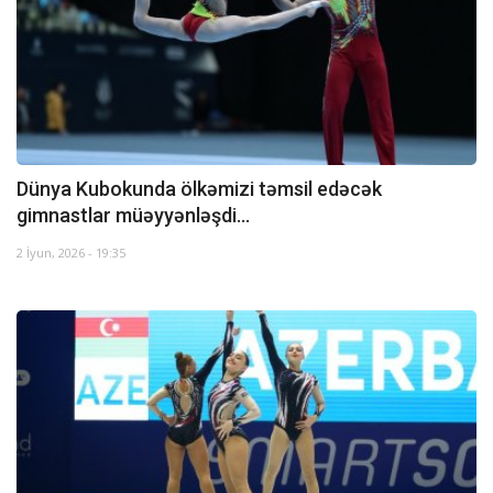
Dünya Kubokunda ölkəmizi təmsil edəcək
gimnastlar müəyyənləşdi...
2 İyun, 2026 - 19:35