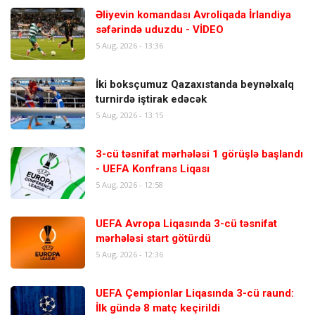
Əliyevin komandası Avroliqada İrlandiya
səfərində uduzdu - VİDEO
5 Aug, 2026 - 13:36
İki boksçumuz Qazaxıstanda beynəlxalq
turnirdə iştirak edəcək
5 Aug, 2026 - 13:15
3-cü təsnifat mərhələsi 1 görüşlə başlandı
- UEFA Konfrans Liqası
5 Aug, 2026 - 12:58
UEFA Avropa Liqasında 3-cü təsnifat
mərhələsi start götürdü
5 Aug, 2026 - 12:36
UEFA Çempionlar Liqasında 3-cü raund:
İlk gündə 8 matç keçirildi