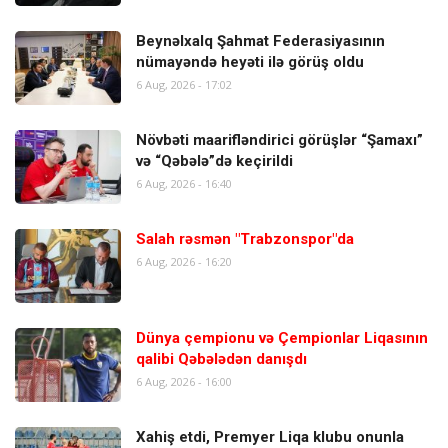
Beynəlxalq Şahmat Federasiyasının
nümayəndə heyəti ilə görüş oldu
6 Aug, 2026 - 17:02
Növbəti maarifləndirici görüşlər “Şamaxı”
və “Qəbələ”də keçirildi
6 Aug, 2026 - 16:40
Salah rəsmən "Trabzonspor"da
6 Aug, 2026 - 16:20
Dünya çempionu və Çempionlar Liqasının
qalibi Qəbələdən danışdı
6 Aug, 2026 - 16:00
Xahiş etdi, Premyer Liqa klubu onunla