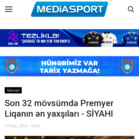
Əsas
Azərbaycan futbolu
Maraqlı
Əlaqə
Maraqlı
Son 32 mövsümdə Premyer
Haqqımızda
Liqanın ən yaxşıları - SİYAHI
Köşə yazıları
23 May, 2026 - 18:44
Dünya futbolu