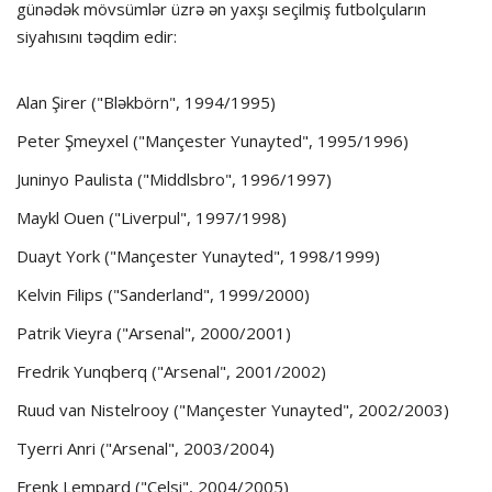
günədək mövsümlər üzrə ən yaxşı seçilmiş futbolçuların
siyahısını təqdim edir:
Alan Şirer ("Bləkbörn", 1994/1995)
Peter Şmeyxel ("Mançester Yunayted", 1995/1996)
Juninyo Paulista ("Middlsbro", 1996/1997)
Maykl Ouen ("Liverpul", 1997/1998)
Duayt York ("Mançester Yunayted", 1998/1999)
Kelvin Filips ("Sanderland", 1999/2000)
Patrik Vieyra ("Arsenal", 2000/2001)
Fredrik Yunqberq ("Arsenal", 2001/2002)
Ruud van Nistelrooy ("Mançester Yunayted", 2002/2003)
Tyerri Anri ("Arsenal", 2003/2004)
Frenk Lempard ("Çelsi", 2004/2005)