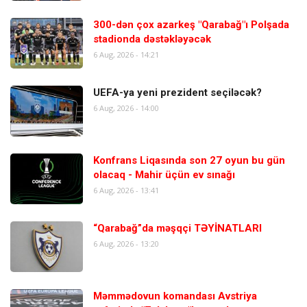
300-dən çox azarkeş "Qarabağ"ı Polşada
stadionda dəstəkləyəcək
6 Aug, 2026 - 14:21
UEFA-ya yeni prezident seçiləcək?
6 Aug, 2026 - 14:00
Konfrans Liqasında son 27 oyun bu gün
olacaq - Mahir üçün ev sınağı
6 Aug, 2026 - 13:41
“Qarabağ”da məşqçi TƏYİNATLARI
6 Aug, 2026 - 13:20
Məmmədovun komandası Avstriya