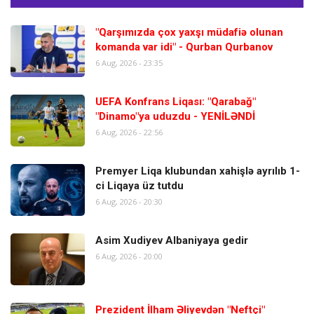
"Qarşımızda çox yaxşı müdafiə olunan
komanda var idi" - Qurban Qurbanov
6 Aug, 2026 - 23:35
UEFA Konfrans Liqası: "Qarabağ"
"Dinamo"ya uduzdu - YENİLƏNDİ
6 Aug, 2026 - 22:56
Premyer Liqa klubundan xahişlə ayrılıb 1-
ci Liqaya üz tutdu
6 Aug, 2026 - 20:30
Asim Xudiyev Albaniyaya gedir
6 Aug, 2026 - 20:00
Prezident İlham Əliyevdən "Neftçi"