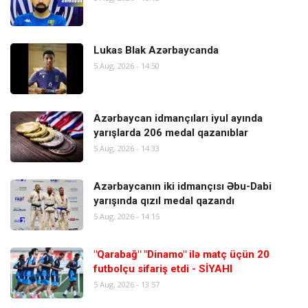
Lukas Blak Azərbaycanda
5 Aug, 2026 - 14:50
Azərbaycan idmançıları iyul ayında
yarışlarda 206 medal qazanıblar
5 Aug, 2026 - 14:33
Azərbaycanın iki idmançısı Əbu-Dabi
yarışında qızıl medal qazandı
5 Aug, 2026 - 14:15
"Qarabağ" "Dinamo" ilə matç üçün 20
futbolçu sifariş etdi - SİYAHI
5 Aug, 2026 - 13:57