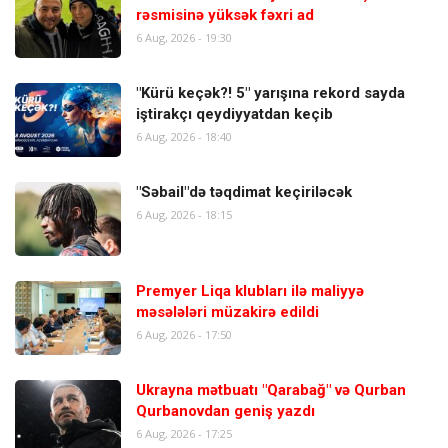
rəsmisinə yüksək fəxri ad
6 Aug, 2026 - 19:30
"Kürü keçək?! 5" yarışına rekord sayda
iştirakçı qeydiyyatdan keçib
6 Aug, 2026 - 18:40
"Səbail"də təqdimat keçiriləcək
6 Aug, 2026 - 18:15
Premyer Liqa klubları ilə maliyyə
məsələləri müzakirə edildi
6 Aug, 2026 - 17:50
Ukrayna mətbuatı "Qarabağ" və Qurban
Qurbanovdan geniş yazdı
6 Aug, 2026 - 17:25