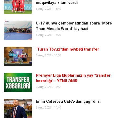
müqaviləyə xitam verdi
6 Aug, 2026 - 15:40
U-17 dünya çempionatından sonra "More
Than Medals World" layihəsi
6 Aug, 2026 - 15:20
"Turan Tovuz"dan növbəti transfer
6 Aug, 2026 - 15:00
Premyer Liqa klublarımızın yay "transfer
bazarlığı" - YENİLƏNİR
6 Aug, 2026 - 14:55
Emin Cəfərovu UEFA-dan çağırdılar
6 Aug, 2026 - 14:40