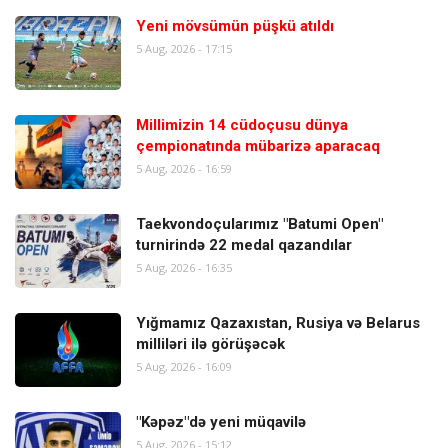
Yeni mövsümün püşkü atıldı
5 Aug, 2026 - 17:15
Millimizin 14 cüdoçusu dünya
çempionatında mübarizə aparacaq
5 Aug, 2026 - 16:59
Taekvondoçularımız "Batumi Open"
turnirində 22 medal qazandılar
5 Aug, 2026 - 16:35
Yığmamız Qazaxıstan, Rusiya və Belarus
milliləri ilə görüşəcək
5 Aug, 2026 - 16:09
"Kəpəz"də yeni müqavilə
5 Aug, 2026 - 15:12