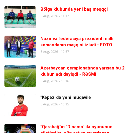
Bölgə klubunda yeni baş məşqçi
6 Aug, 2026 - 11:17
Nazir və federasiya prezidenti milli
komandanın məşqini izlədi - FOTO
6 Aug, 2026 - 10:57
Azərbaycan çempionatında yarışan bu 2
klubun adı dəyişdi - RƏSMİ
6 Aug, 2026 - 10:36
"Kəpəz"də yeni müqavilə
6 Aug, 2026 - 10:15
"Qarabağ"ın "Dinamo" ilə oyununun