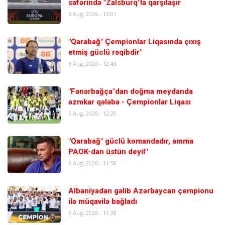
səfərində "Zalsburq"la qarşılaşır
6 Aug, 2026 - 13:01
"Qarabağ" Çempionlar Liqasında çıxış
etmiş güclü rəqibdir"
6 Aug, 2026 - 12:43
"Fənərbağça"dan doğma meydanda
əzmkar qələbə - Çempionlar Liqası
6 Aug, 2026 - 12:20
"Qarabağ" güclü komandadır, amma
PAOK-dan üstün deyil"
6 Aug, 2026 - 11:58
Albaniyadan gəlib Azərbaycan çempionu
ilə müqavilə bağladı
6 Aug, 2026 - 11:38