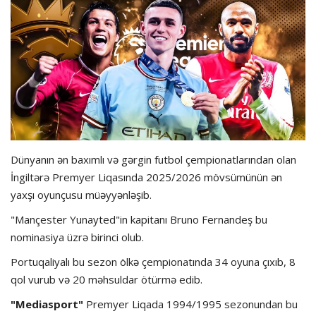
Hadisə
Olimpiada
Layihə
Formula 1
Dünyanın ən baxımlı və gərgin futbol çempionatlarından olan
İdman növləri
İngiltərə Premyer Liqasında 2025/2026 mövsümünün ən
yaxşı oyunçusu müəyyənləşib.
"Mançester Yunayted"in kapitanı Bruno Fernandeş bu
nominasiya üzrə birinci olub.
Portuqaliyalı bu sezon ölkə çempionatında 34 oyuna çıxıb, 8
qol vurub və 20 məhsuldar ötürmə edib.
"Mediasport"
Premyer Liqada 1994/1995 sezonundan bu