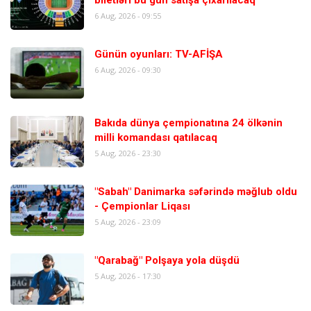
biletləri bu gün satışa çıxarılacaq
6 Aug, 2026 - 09:55
Günün oyunları: TV-AFİŞA
6 Aug, 2026 - 09:30
Bakıda dünya çempionatına 24 ölkənin
milli komandası qatılacaq
5 Aug, 2026 - 23:30
"Sabah" Danimarka səfərində məğlub oldu
- Çempionlar Liqası
5 Aug, 2026 - 23:09
"Qarabağ" Polşaya yola düşdü
5 Aug, 2026 - 17:30