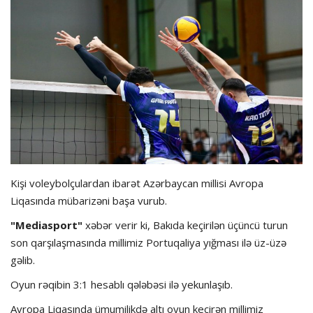
Hadisə
Olimpiada
Layihə
Formula 1
İdman növləri
Kişi voleybolçulardan ibarət Azərbaycan millisi Avropa
Liqasında mübarizəni başa vurub.
"Mediasport"
xəbər verir ki, Bakıda keçirilən üçüncü turun
son qarşılaşmasında millimiz Portuqaliya yığması ilə üz-üzə
gəlib.
Oyun rəqibin 3:1 hesablı qələbəsi ilə yekunlaşıb.
Avropa Liqasında ümumilikdə altı oyun keçirən millimiz