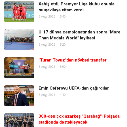
Xahiş etdi, Premyer Liqa klubu onunla
müqaviləyə xitam verdi
6 Aug, 2026 - 15:40
U-17 dünya çempionatından sonra "More
Than Medals World" layihəsi
6 Aug, 2026 - 15:20
"Turan Tovuz"dan növbəti transfer
6 Aug, 2026 - 15:00
Emin Cəfərovu UEFA-dan çağırdılar
6 Aug, 2026 - 14:40
300-dən çox azarkeş "Qarabağ"ı Polşada
stadionda dəstəkləyəcək