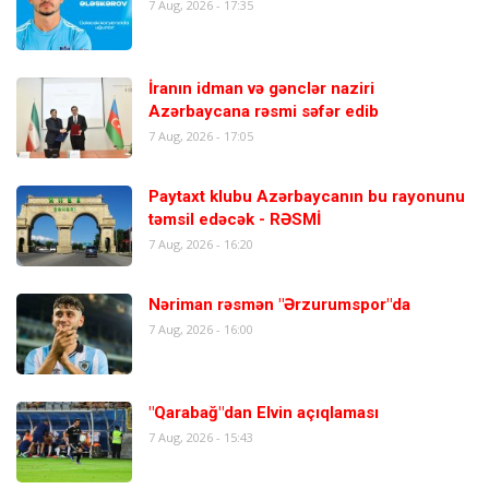
7 Aug, 2026 - 17:35
İranın idman və gənclər naziri
Azərbaycana rəsmi səfər edib
7 Aug, 2026 - 17:05
Paytaxt klubu Azərbaycanın bu rayonunu
təmsil edəcək - RƏSMİ
7 Aug, 2026 - 16:20
Nəriman rəsmən "Ərzurumspor"da
7 Aug, 2026 - 16:00
"Qarabağ"dan Elvin açıqlaması
7 Aug, 2026 - 15:43