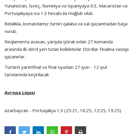
Yunanıstan, İsveç, Rumıniya və İspaniyaya 0:3, Macarıstan və
Portuqaliyaya isə 1:3 hesabı ilə məğlub olub.
Beləliklə, komandamız turniri qələbə və xal qazanmadan başa
vurub.
Reqlamentə əsasən, yarışda iştirak edən 27 komanda
arasında ilk dörd yeri tutan kollektivlər Dördlər Finalına vəsiqə
qazanırlar.
Turnirin yarımfinal və final oyunları 27 iyun - 12 iyul
tarixlərində keçiriləcək.
Avropa Liqası
Azərbaycan - Portuqaliya 1:3 (25:21, 16:25, 12:25, 19:25)