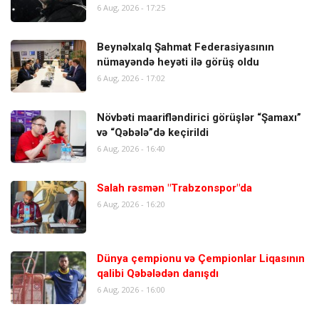
6 Aug, 2026 - 17:25
Beynəlxalq Şahmat Federasiyasının
nümayəndə heyəti ilə görüş oldu
6 Aug, 2026 - 17:02
Növbəti maarifləndirici görüşlər “Şamaxı”
və “Qəbələ”də keçirildi
6 Aug, 2026 - 16:40
Salah rəsmən "Trabzonspor"da
6 Aug, 2026 - 16:20
Dünya çempionu və Çempionlar Liqasının
qalibi Qəbələdən danışdı
6 Aug, 2026 - 16:00