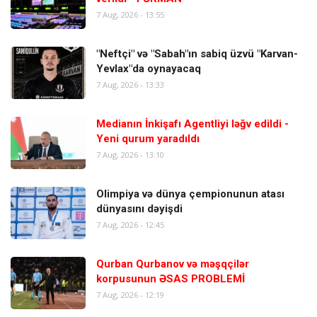
7 Aug, 2026 - 13:55
"Neftçi" və "Sabah"ın sabiq üzvü "Karvan-
Yevlax"da oynayacaq
7 Aug, 2026 - 13:33
Medianın İnkişafı Agentliyi ləğv edildi -
Yeni qurum yaradıldı
7 Aug, 2026 - 13:10
Olimpiya və dünya çempionunun atası
dünyasını dəyişdi
7 Aug, 2026 - 12:45
Qurban Qurbanov və məşqçilər
korpusunun ƏSAS PROBLEMİ
7 Aug, 2026 - 12:19