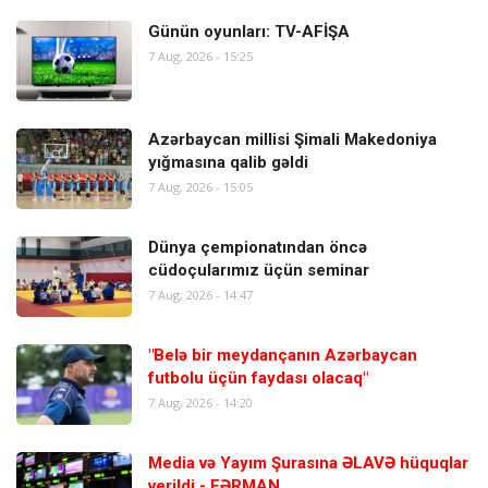
Günün oyunları: TV-AFİŞA
7 Aug, 2026 - 15:25
Azərbaycan millisi Şimali Makedoniya
yığmasına qalib gəldi
7 Aug, 2026 - 15:05
Dünya çempionatından öncə
cüdoçularımız üçün seminar
7 Aug, 2026 - 14:47
"Belə bir meydançanın Azərbaycan
futbolu üçün faydası olacaq"
7 Aug, 2026 - 14:20
Media və Yayım Şurasına ƏLAVƏ hüquqlar
verildi - FƏRMAN