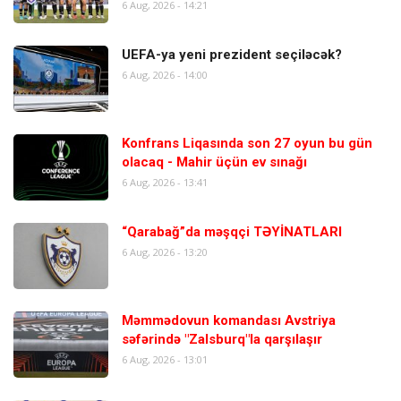
6 Aug, 2026 - 14:21
UEFA-ya yeni prezident seçiləcək?
6 Aug, 2026 - 14:00
Konfrans Liqasında son 27 oyun bu gün
olacaq - Mahir üçün ev sınağı
6 Aug, 2026 - 13:41
“Qarabağ”da məşqçi TƏYİNATLARI
6 Aug, 2026 - 13:20
Məmmədovun komandası Avstriya
səfərində "Zalsburq"la qarşılaşır
6 Aug, 2026 - 13:01