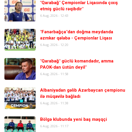
"Qarabağ" Çempionlar Liqasında çıxış
etmiş güclü rəqibdir"
6 Aug, 2026 - 12:43
"Fənərbağça"dan doğma meydanda
əzmkar qələbə - Çempionlar Liqası
6 Aug, 2026 - 12:20
"Qarabağ" güclü komandadır, amma
PAOK-dan üstün deyil"
6 Aug, 2026 - 11:58
Albaniyadan gəlib Azərbaycan çempionu
ilə müqavilə bağladı
6 Aug, 2026 - 11:38
Bölgə klubunda yeni baş məşqçi
6 Aug, 2026 - 11:17