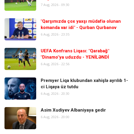
7 Aug, 2026 - 09:30
"Qarşımızda çox yaxşı müdafiə olunan
komanda var idi" - Qurban Qurbanov
6 Aug, 2026 - 23:35
UEFA Konfrans Liqası: "Qarabağ"
"Dinamo"ya uduzdu - YENİLƏNDİ
6 Aug, 2026 - 22:56
Premyer Liqa klubundan xahişlə ayrılıb 1-
ci Liqaya üz tutdu
6 Aug, 2026 - 20:30
Asim Xudiyev Albaniyaya gedir
6 Aug, 2026 - 20:00