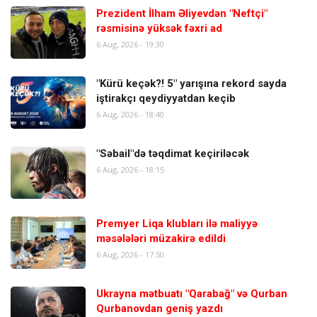
Prezident İlham Əliyevdən "Neftçi"
rəsmisinə yüksək fəxri ad
6 Aug, 2026 - 19:30
"Kürü keçək?! 5" yarışına rekord sayda
iştirakçı qeydiyyatdan keçib
6 Aug, 2026 - 18:40
"Səbail"də təqdimat keçiriləcək
6 Aug, 2026 - 18:15
Premyer Liqa klubları ilə maliyyə
məsələləri müzakirə edildi
6 Aug, 2026 - 17:50
Ukrayna mətbuatı "Qarabağ" və Qurban
Qurbanovdan geniş yazdı