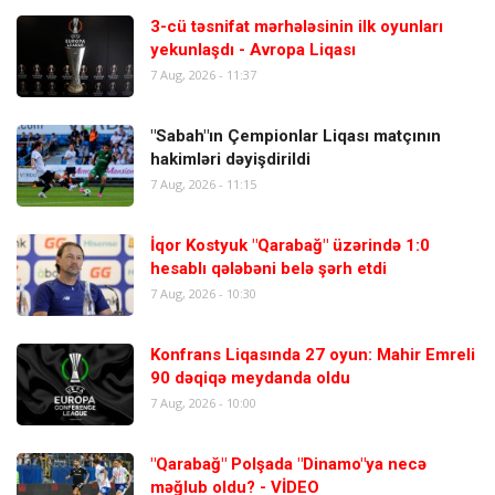
3-cü təsnifat mərhələsinin ilk oyunları
yekunlaşdı - Avropa Liqası
7 Aug, 2026 - 11:37
"Sabah"ın Çempionlar Liqası matçının
hakimləri dəyişdirildi
7 Aug, 2026 - 11:15
İqor Kostyuk "Qarabağ" üzərində 1:0
hesablı qələbəni belə şərh etdi
7 Aug, 2026 - 10:30
Konfrans Liqasında 27 oyun: Mahir Emreli
90 dəqiqə meydanda oldu
7 Aug, 2026 - 10:00
"Qarabağ" Polşada "Dinamo"ya necə
məğlub oldu? - VİDEO