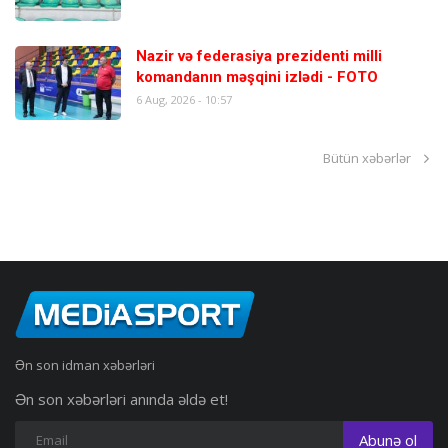
Nazir və federasiya prezidenti milli
komandanın məşqini izlədi - FOTO
6 Aug, 2026 - 10:57
Bütün xəbərlər
Ən son idman xəbərləri
Ən son xəbərləri anında əldə et!
Abunə ol