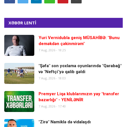
XƏBƏR LENTİ
Yuri Vernidubla geniş MÜSAHİBƏ: "Bunu
deməkdən çəkinmirəm"
7 Aug, 2026 - 18:25
"Şəfa" son yoxlama oyunlarında "Qarabağ"
və "Neftçi"yə qalib gəldi
7 Aug, 2026 - 18:03
Premyer Liqa klublarımızın yay "transfer
bazarlığı" - YENİLƏNİR
7 Aug, 2026 - 17:40
"Zirə" Namiklə də vidalaşdı