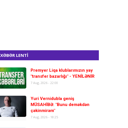
XƏBƏR LENTİ
Premyer Liqa klublarımızın yay
"transfer bazarlığı" - YENİLƏNİR
7 Aug, 2026 - 22:00
Yuri Vernidubla geniş
MÜSAHİBƏ: "Bunu deməkdən
çəkinmirəm"
7 Aug, 2026 - 18:25