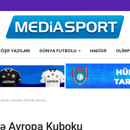
KÖŞƏ YAZILARI
DÜNYA FUTBOLU
HADISƏ
OLIMP
boku yarışları Bakıda olacaq
və Avropa Kuboku