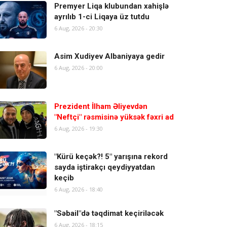
Premyer Liqa klubundan xahişlə
ayrılıb 1-ci Liqaya üz tutdu
6 Aug, 2026 - 20:30
Asim Xudiyev Albaniyaya gedir
6 Aug, 2026 - 20:00
Prezident İlham Əliyevdən
"Neftçi" rəsmisinə yüksək fəxri ad
6 Aug, 2026 - 19:30
"Kürü keçək?! 5" yarışına rekord
sayda iştirakçı qeydiyyatdan
keçib
6 Aug, 2026 - 18:40
"Səbail"də təqdimat keçiriləcək
6 Aug, 2026 - 18:15