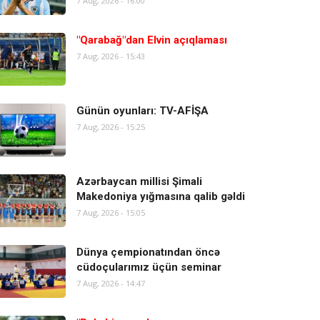
7 Aug, 2026 - 16:00
"Qarabağ"dan Elvin açıqlaması
7 Aug, 2026 - 15:43
Günün oyunları: TV-AFİŞA
7 Aug, 2026 - 15:25
Azərbaycan millisi Şimali
Makedoniya yığmasına qalib gəldi
7 Aug, 2026 - 15:05
Dünya çempionatından öncə
cüdoçularımız üçün seminar
7 Aug, 2026 - 14:47