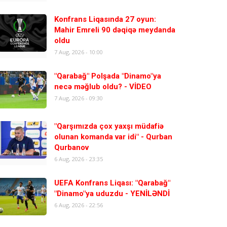
Konfrans Liqasında 27 oyun:
Mahir Emreli 90 dəqiqə meydanda
oldu
7 Aug, 2026 - 10:00
"Qarabağ" Polşada "Dinamo"ya
necə məğlub oldu? - VİDEO
7 Aug, 2026 - 09:30
"Qarşımızda çox yaxşı müdafiə
olunan komanda var idi" - Qurban
Qurbanov
6 Aug, 2026 - 23:35
UEFA Konfrans Liqası: "Qarabağ"
"Dinamo"ya uduzdu - YENİLƏNDİ
6 Aug, 2026 - 22:56