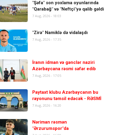
"Şəfa" son yoxlama oyunlarında
"Qarabağ" və "Neftçi"yə qalib gəldi
7 Aug, 2026 - 18:03
"Zirə" Namiklə də vidalaşdı
7 Aug, 2026 - 17:35
İranın idman və gənclər naziri
Azərbaycana rəsmi səfər edib
7 Aug, 2026 - 17:05
Paytaxt klubu Azərbaycanın bu
rayonunu təmsil edəcək - RƏSMİ
7 Aug, 2026 - 16:20
Nəriman rəsmən
"Ərzurumspor"da