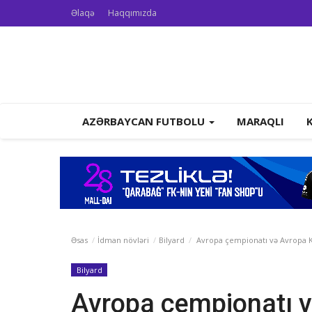
Əlaqə
Haqqımızda
AZƏRBAYCAN FUTBOLU
MARAQLI
Əsas
İdman növləri
Bilyard
Avropa çempionatı və Avropa Ku
Bilyard
Avropa çempionatı 