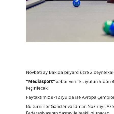
Növbəti ay Bakıda bilyard üzrə 2 beynəlxal
"Mediasport"
xəbər verir ki, iyulun 5-də
keçiriləcək.
Paytaxtımız 8-12 iyulda isə Avropa Çempion
Bu turnirlər Gənclər və İdman Nazirliyi, A
Federasiyasının dəstəyilə təşkil olunacaq.