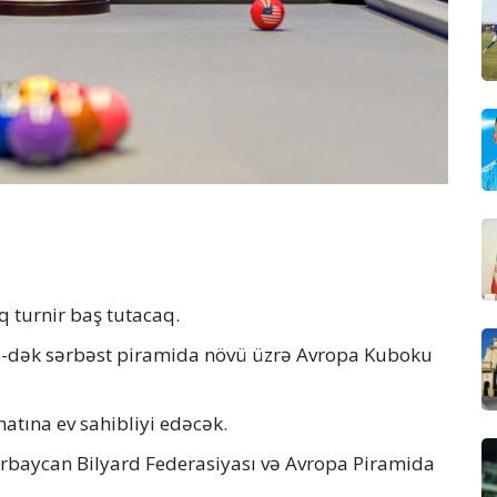
q turnir baş tutacaq.
n 8-dək sərbəst piramida növü üzrə Avropa Kuboku
atına ev sahibliyi edəcək.
zərbaycan Bilyard Federasiyası və Avropa Piramida