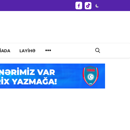
IADA
LAYIHƏ