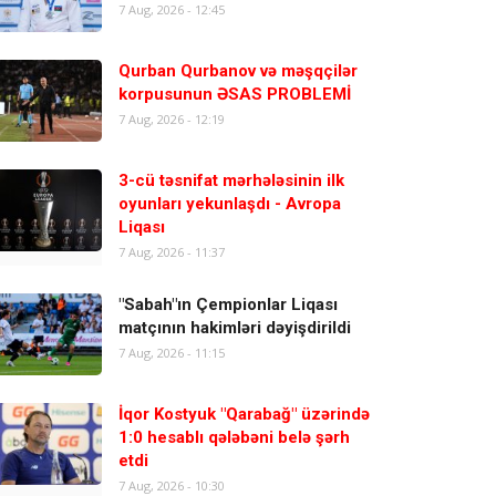
7 Aug, 2026 - 12:45
Qurban Qurbanov və məşqçilər
korpusunun ƏSAS PROBLEMİ
7 Aug, 2026 - 12:19
3-cü təsnifat mərhələsinin ilk
oyunları yekunlaşdı - Avropa
Liqası
7 Aug, 2026 - 11:37
"Sabah"ın Çempionlar Liqası
matçının hakimləri dəyişdirildi
7 Aug, 2026 - 11:15
İqor Kostyuk "Qarabağ" üzərində
1:0 hesablı qələbəni belə şərh
etdi
7 Aug, 2026 - 10:30