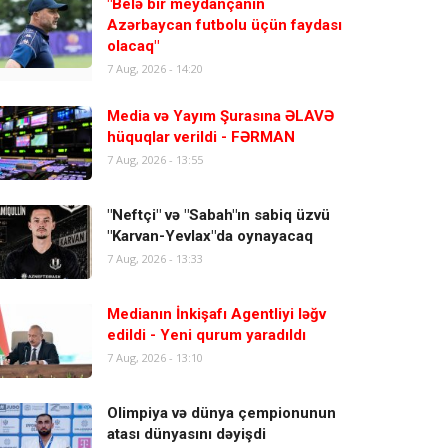
"Belə bir meydançanın
Azərbaycan futbolu üçün faydası
olacaq"
7 Aug, 2026 - 14:20
Media və Yayım Şurasına ƏLAVƏ
hüquqlar verildi - FƏRMAN
7 Aug, 2026 - 13:55
"Neftçi" və "Sabah"ın sabiq üzvü
"Karvan-Yevlax"da oynayacaq
7 Aug, 2026 - 13:33
Medianın İnkişafı Agentliyi ləğv
edildi - Yeni qurum yaradıldı
7 Aug, 2026 - 13:10
Olimpiya və dünya çempionunun
atası dünyasını dəyişdi