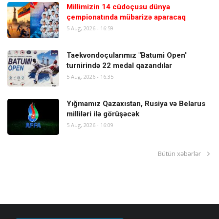
Millimizin 14 cüdoçusu dünya
çempionatında mübarizə aparacaq
5 Aug, 2026 - 16:59
Taekvondoçularımız "Batumi Open"
turnirində 22 medal qazandılar
5 Aug, 2026 - 16:35
Yığmamız Qazaxıstan, Rusiya və Belarus
milliləri ilə görüşəcək
5 Aug, 2026 - 16:09
Bütün xəbərlər