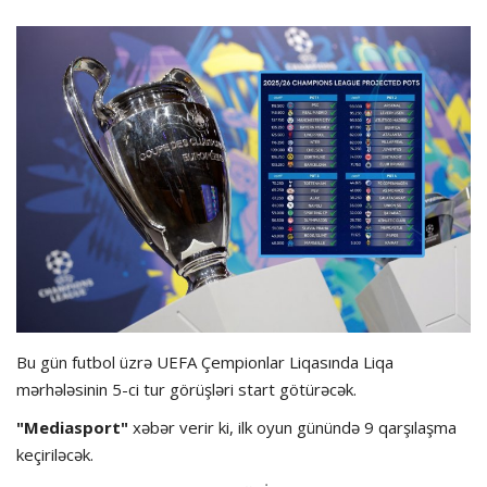
Hadisə
Olimpiada
Layihə
Formula 1
İdman növləri
Bu gün futbol üzrə UEFA Çempionlar Liqasında Liqa
mərhələsinin 5-ci tur görüşləri start götürəcək.
"Mediasport"
xəbər verir ki, ilk oyun günündə 9 qarşılaşma
keçiriləcək.