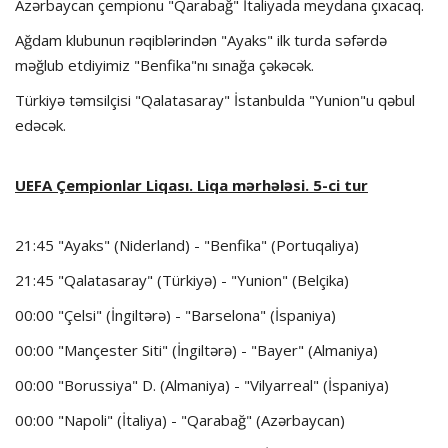
Azərbaycan çempionu "Qarabağ" İtaliyada meydana çıxacaq.
Ağdam klubunun rəqiblərindən "Ayaks" ilk turda səfərdə
məğlub etdiyimiz "Benfika"nı sınağa çəkəcək.
Türkiyə təmsilçisi "Qalatasaray" İstanbulda "Yunion"u qəbul
edəcək.
UEFA Çempionlar Liqası. Liqa mərhələsi. 5-ci tur
21:45 "Ayaks" (Niderland) - "Benfika" (Portuqaliya)
21:45 "Qalatasaray" (Türkiyə) - "Yunion" (Belçika)
00:00 "Çelsi" (İngiltərə) - "Barselona" (İspaniya)
00:00 "Mançester Siti" (İngiltərə) - "Bayer" (Almaniya)
00:00 "Borussiya" D. (Almaniya) - "Vilyarreal" (İspaniya)
00:00 "Napoli" (İtaliya) - "Qarabağ" (Azərbaycan)