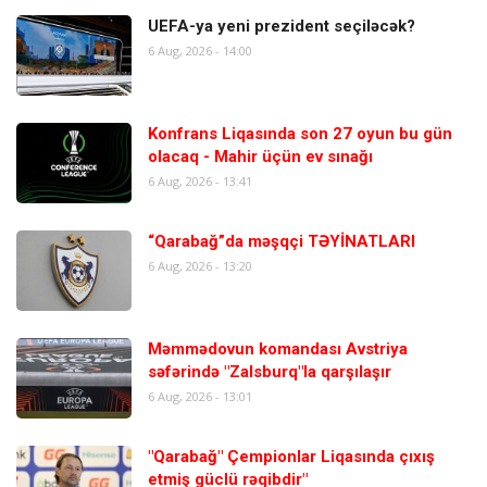
UEFA-ya yeni prezident seçiləcək?
6 Aug, 2026 - 14:00
Konfrans Liqasında son 27 oyun bu gün
olacaq - Mahir üçün ev sınağı
6 Aug, 2026 - 13:41
“Qarabağ”da məşqçi TƏYİNATLARI
6 Aug, 2026 - 13:20
Məmmədovun komandası Avstriya
səfərində "Zalsburq"la qarşılaşır
6 Aug, 2026 - 13:01
"Qarabağ" Çempionlar Liqasında çıxış
etmiş güclü rəqibdir"