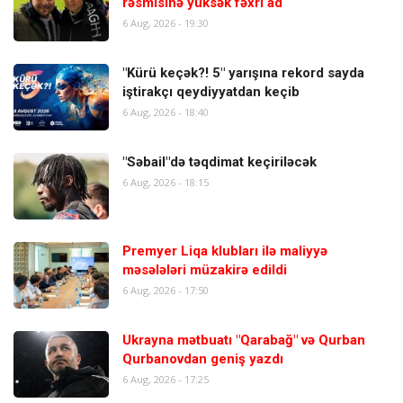
rəsmisinə yüksək fəxri ad
6 Aug, 2026 - 19:30
"Kürü keçək?! 5" yarışına rekord sayda
iştirakçı qeydiyyatdan keçib
6 Aug, 2026 - 18:40
"Səbail"də təqdimat keçiriləcək
6 Aug, 2026 - 18:15
Premyer Liqa klubları ilə maliyyə
məsələləri müzakirə edildi
6 Aug, 2026 - 17:50
Ukrayna mətbuatı "Qarabağ" və Qurban
Qurbanovdan geniş yazdı
6 Aug, 2026 - 17:25