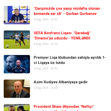
"Qarşımızda çox yaxşı müdafiə olunan
komanda var idi" - Qurban Qurbanov
6 Aug, 2026 - 23:35
UEFA Konfrans Liqası: "Qarabağ"
"Dinamo"ya uduzdu - YENİLƏNDİ
6 Aug, 2026 - 22:56
Premyer Liqa klubundan xahişlə ayrılıb 1-
ci Liqaya üz tutdu
6 Aug, 2026 - 20:30
Asim Xudiyev Albaniyaya gedir
6 Aug, 2026 - 20:00
Prezident İlham Əliyevdən "Neftçi"