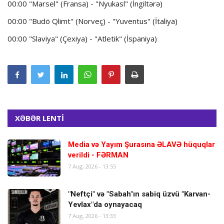
00:00 "Marsel" (Fransa) - "Nyukasl" (İngiltərə)
00:00 "Budö Qlimt" (Norveç) - "Yuventus" (İtaliya)
00:00 "Slaviya" (Çexiya) - "Atletik" (İspaniya)
XƏBƏR LENTİ
Media və Yayım Şurasına ƏLAVƏ hüquqlar
verildi - FƏRMAN
7 Aug, 2026 - 13:55
"Neftçi" və "Sabah"ın sabiq üzvü "Karvan-
Yevlax"da oynayacaq
7 Aug, 2026 - 13:33