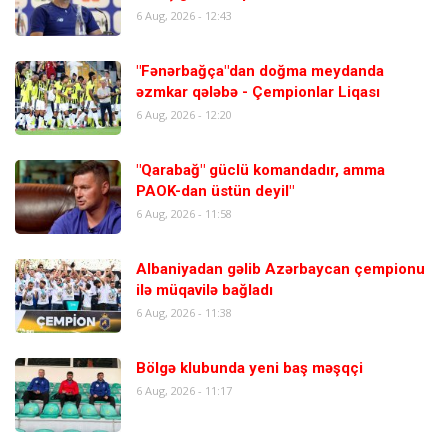
6 Aug, 2026 - 12:43
"Fənərbağça"dan doğma meydanda
əzmkar qələbə - Çempionlar Liqası
6 Aug, 2026 - 12:20
"Qarabağ" güclü komandadır, amma
PAOK-dan üstün deyil"
6 Aug, 2026 - 11:58
Albaniyadan gəlib Azərbaycan çempionu
ilə müqavilə bağladı
6 Aug, 2026 - 11:38
Bölgə klubunda yeni baş məşqçi
6 Aug, 2026 - 11:17