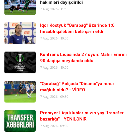
hakimləri dəyişdirildi
7 Aug, 2026 - 11:15
İqor Kostyuk "Qarabağ" üzərində 1:0
hesablı qələbəni belə şərh etdi
7 Aug, 2026 - 10:30
Konfrans Liqasında 27 oyun: Mahir Emreli
90 dəqiqə meydanda oldu
7 Aug, 2026 - 10:00
"Qarabağ" Polşada "Dinamo"ya necə
məğlub oldu? - VİDEO
7 Aug, 2026 - 09:30
Premyer Liqa klublarımızın yay "transfer
bazarlığı" - YENİLƏNİR
7 Aug, 2026 - 09:00