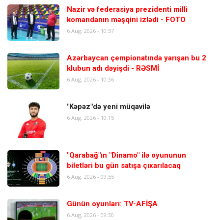
Nazir və federasiya prezidenti milli
komandanın məşqini izlədi - FOTO
6 Aug, 2026 - 10:57
Azərbaycan çempionatında yarışan bu 2
klubun adı dəyişdi - RƏSMİ
6 Aug, 2026 - 10:36
"Kəpəz"də yeni müqavilə
6 Aug, 2026 - 10:15
"Qarabağ"ın "Dinamo" ilə oyununun
biletləri bu gün satışa çıxarılacaq
6 Aug, 2026 - 09:55
Günün oyunları: TV-AFİŞA
6 Aug, 2026 - 09:30