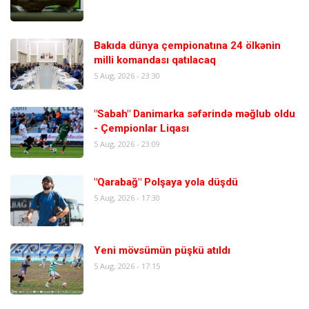
Bakıda dünya çempionatına 24 ölkənin
milli komandası qatılacaq
5 Aug, 2026 - 23:30
"Sabah" Danimarka səfərində məğlub oldu
- Çempionlar Liqası
5 Aug, 2026 - 23:09
"Qarabağ" Polşaya yola düşdü
5 Aug, 2026 - 17:30
Yeni mövsümün püşkü atıldı
5 Aug, 2026 - 17:15