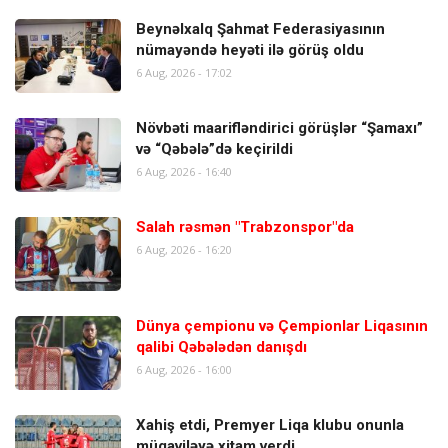
Beynəlxalq Şahmat Federasiyasının
nümayəndə heyəti ilə görüş oldu
6 Aug, 2026 - 17:02
Növbəti maarifləndirici görüşlər “Şamaxı”
və “Qəbələ”də keçirildi
6 Aug, 2026 - 16:40
Salah rəsmən "Trabzonspor"da
6 Aug, 2026 - 16:20
Dünya çempionu və Çempionlar Liqasının
qalibi Qəbələdən danışdı
6 Aug, 2026 - 16:00
Xahiş etdi, Premyer Liqa klubu onunla
müqaviləyə xitam verdi