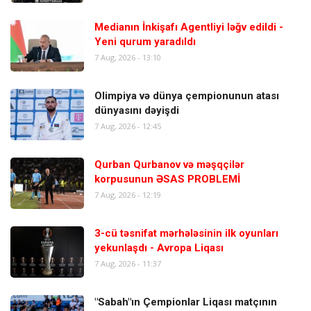
Medianın İnkişafı Agentliyi ləğv edildi -
Yeni qurum yaradıldı
7 Aug, 2026 - 13:10
Olimpiya və dünya çempionunun atası
dünyasını dəyişdi
7 Aug, 2026 - 12:45
Qurban Qurbanov və məşqçilər
korpusunun ƏSAS PROBLEMİ
7 Aug, 2026 - 12:19
3-cü təsnifat mərhələsinin ilk oyunları
yekunlaşdı - Avropa Liqası
7 Aug, 2026 - 11:37
"Sabah"ın Çempionlar Liqası matçının