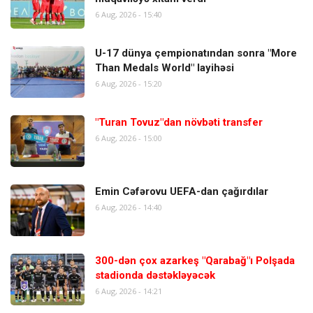
6 Aug, 2026 - 15:40
U-17 dünya çempionatından sonra "More
Than Medals World" layihəsi
6 Aug, 2026 - 15:20
"Turan Tovuz"dan növbəti transfer
6 Aug, 2026 - 15:00
Emin Cəfərovu UEFA-dan çağırdılar
6 Aug, 2026 - 14:40
300-dən çox azarkeş "Qarabağ"ı Polşada
stadionda dəstəkləyəcək
6 Aug, 2026 - 14:21