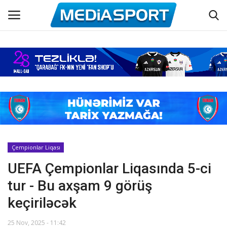
Əsas
Azərbaycan futbolu
Maraqlı
Əlaqə
Çempionlar Liqası
UEFA Çempionlar Liqasında 5-ci
Haqqımızda
tur - Bu axşam 9 görüş
Köşə yazıları
keçiriləcək
Dünya futbolu
25 Nov, 2025 - 11:42