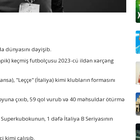
a dünyasını dəyişib.
impik) keçmiş futbolçusu 2023-cü ildən xərçəng
ansa), "Leççe" (İtaliya) kimi klubların formasını
oyuna çıxıb, 59 qol vurub və 40 məhsuldar ötürmə
 Superkubokunun, 1 dəfə İtaliya B Seriyasının
i kimi çalışıb.