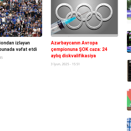
iondan izləyən
Azərbaycanın Avropa
bunada vəfat etdi
çempionuna ŞOK cəza: 24
aylıq diskvalifikasiya
45
3 İyun, 2025 - 15:51