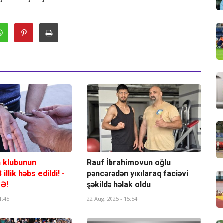
 klubunun
Rauf İbrahimovun oğlu
illik həbs edildi! -
pəncərədən yıxılaraq faciəvi
Ə!
şəkildə həlak oldu
1:45
22 Aug, 2025 - 15:54