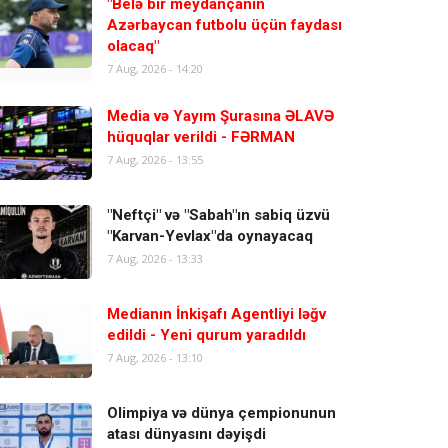
"Belə bir meydançanın
Azərbaycan futbolu üçün faydası
olacaq"
7 Aug, 2026 - 14:20
Media və Yayım Şurasına ƏLAVƏ
hüquqlar verildi - FƏRMAN
7 Aug, 2026 - 13:55
"Neftçi" və "Sabah"ın sabiq üzvü
"Karvan-Yevlax"da oynayacaq
7 Aug, 2026 - 13:33
Medianın İnkişafı Agentliyi ləğv
edildi - Yeni qurum yaradıldı
7 Aug, 2026 - 13:10
Olimpiya və dünya çempionunun
atası dünyasını dəyişdi