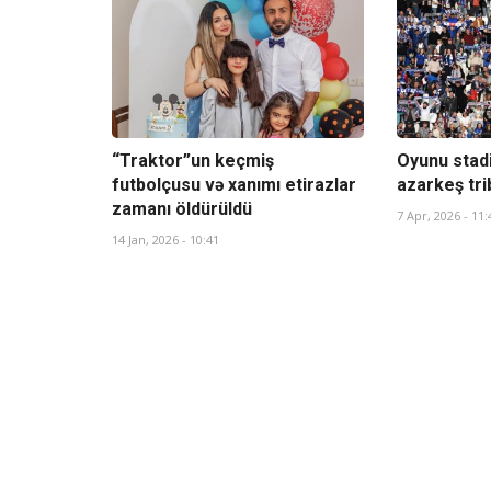
“Traktor”un keçmiş
Oyunu stad
futbolçusu və xanımı etirazlar
azarkeş tri
zamanı öldürüldü
7 Apr, 2026 - 11:
14 Jan, 2026 - 10:41