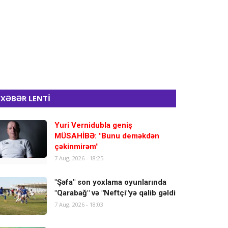
XƏBƏR LENTİ
Yuri Vernidubla geniş
MÜSAHİBƏ: "Bunu deməkdən
çəkinmirəm"
7 Aug, 2026 - 18:25
"Şəfa" son yoxlama oyunlarında
"Qarabağ" və "Neftçi"yə qalib gəldi
7 Aug, 2026 - 18:03