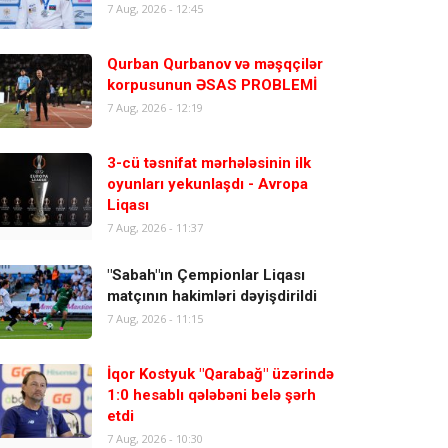
7 Aug, 2026 - 12:45
Qurban Qurbanov və məşqçilər
korpusunun ƏSAS PROBLEMİ
7 Aug, 2026 - 12:19
3-cü təsnifat mərhələsinin ilk
oyunları yekunlaşdı - Avropa
Liqası
7 Aug, 2026 - 11:37
"Sabah"ın Çempionlar Liqası
matçının hakimləri dəyişdirildi
7 Aug, 2026 - 11:15
İqor Kostyuk "Qarabağ" üzərində
1:0 hesablı qələbəni belə şərh
etdi
7 Aug, 2026 - 10:30