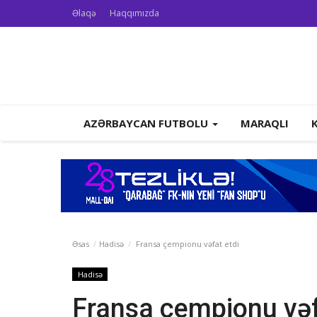
Əlaqə
Haqqımızda
AZƏRBAYCAN FUTBOLU
MARAQLI
Əsas
Hadisə
Fransa çempionu vəfat etdi
Hadisə
Fransa çempionu vəf