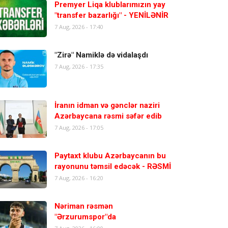
Premyer Liqa klublarımızın yay
"transfer bazarlığı" - YENİLƏNİR
7 Aug, 2026 - 17:40
"Zirə" Namiklə də vidalaşdı
7 Aug, 2026 - 17:35
İranın idman və gənclər naziri
Azərbaycana rəsmi səfər edib
7 Aug, 2026 - 17:05
Paytaxt klubu Azərbaycanın bu
rayonunu təmsil edəcək - RƏSMİ
7 Aug, 2026 - 16:20
Nəriman rəsmən
"Ərzurumspor"da