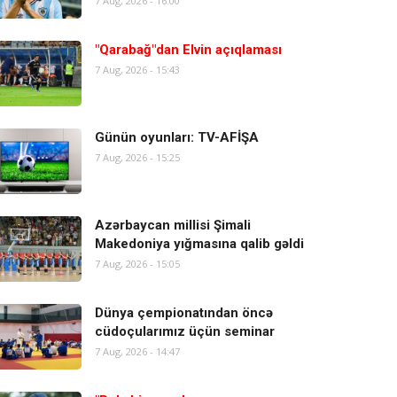
7 Aug, 2026 - 16:00
"Qarabağ"dan Elvin açıqlaması
7 Aug, 2026 - 15:43
Günün oyunları: TV-AFİŞA
7 Aug, 2026 - 15:25
Azərbaycan millisi Şimali
Makedoniya yığmasına qalib gəldi
7 Aug, 2026 - 15:05
Dünya çempionatından öncə
cüdoçularımız üçün seminar
7 Aug, 2026 - 14:47