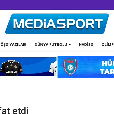
KÖŞƏ YAZILARI
DÜNYA FUTBOLU
HADISƏ
OLIMP
at etdi