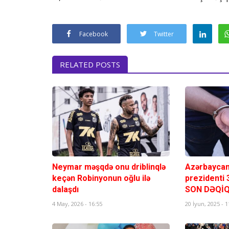
Facebook
Twitter
RELATED POSTS
Neymar məşqdə onu driblinqlə
Azərbaycan
keçən Robinyonun oğlu ilə
prezidenti 3 
dalaşdı
SON DƏQİQ
4 May, 2026 - 16:55
20 İyun, 2025 - 1