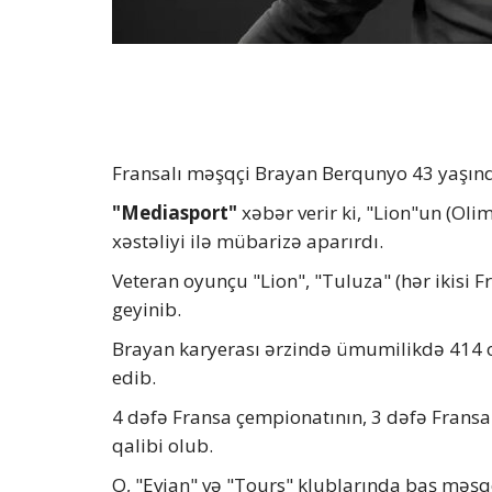
Fransalı məşqçi Brayan Berqunyo 43 yaşınd
"Mediasport"
xəbər verir ki, "Lion"un (Ol
xəstəliyi ilə mübarizə aparırdı.
Veteran oyunçu "Lion", "Tuluza" (hər ikisi Fr
geyinib.
Brayan karyerası ərzində ümumilikdə 414 
edib.
4 dəfə Fransa çempionatının, 3 dəfə Fransa
qalibi olub.
O, "Evian" və "Tours" klublarında baş məşqç