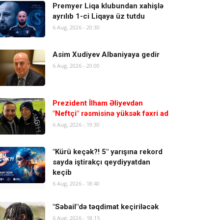
Premyer Liqa klubundan xahişlə
ayrılıb 1-ci Liqaya üz tutdu
6 Aug, 2026 - 20:30
Asim Xudiyev Albaniyaya gedir
6 Aug, 2026 - 20:00
Prezident İlham Əliyevdən
"Neftçi" rəsmisinə yüksək fəxri ad
6 Aug, 2026 - 19:30
"Kürü keçək?! 5" yarışına rekord
sayda iştirakçı qeydiyyatdan
keçib
6 Aug, 2026 - 18:40
"Səbail"də təqdimat keçiriləcək
6 Aug, 2026 - 18:15