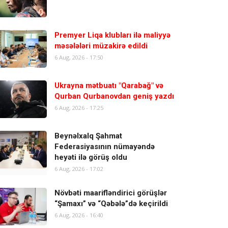
Premyer Liqa klubları ilə maliyyə
məsələləri müzakirə edildi
6 Aug, 2026 - 17:50
Ukrayna mətbuatı "Qarabağ" və
Qurban Qurbanovdan geniş yazdı
6 Aug, 2026 - 17:25
Beynəlxalq Şahmat
Federasiyasının nümayəndə
heyəti ilə görüş oldu
6 Aug, 2026 - 17:02
Növbəti maarifləndirici görüşlər
“Şamaxı” və “Qəbələ”də keçirildi
6 Aug, 2026 - 16:40