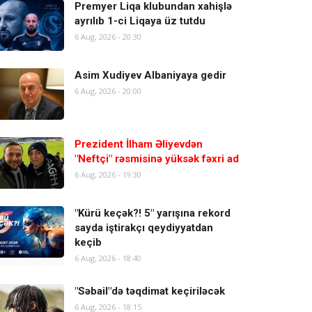
Premyer Liqa klubundan xahişlə
ayrılıb 1-ci Liqaya üz tutdu
6 Aug, 2026 - 20:30
Asim Xudiyev Albaniyaya gedir
6 Aug, 2026 - 20:00
Prezident İlham Əliyevdən
"Neftçi" rəsmisinə yüksək fəxri ad
6 Aug, 2026 - 19:30
"Kürü keçək?! 5" yarışına rekord
sayda iştirakçı qeydiyyatdan
keçib
6 Aug, 2026 - 18:40
"Səbail"də təqdimat keçiriləcək
6 Aug, 2026 - 18:15