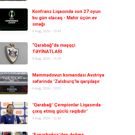
Konfrans Liqasında son 27 oyun
bu gün olacaq - Mahir üçün ev
sınağı
6 Aug, 2026 - 13:41
“Qarabağ”da məşqçi
TƏYİNATLARI
6 Aug, 2026 - 13:20
Məmmədovun komandası Avstriya
səfərində "Zalsburq"la qarşılaşır
6 Aug, 2026 - 13:01
"Qarabağ" Çempionlar Liqasında
çıxış etmiş güclü rəqibdir"
6 Aug, 2026 - 12:43
"Fənərbağça"dan doğma