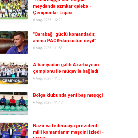
meydanda əzmkar qələbə -
Çempionlar Liqası
6 Aug, 2026 - 12:20
"Qarabağ" güclü komandadır,
amma PAOK-dan üstün deyil"
6 Aug, 2026 - 11:58
Albaniyadan gəlib Azərbaycan
çempionu ilə müqavilə bağladı
6 Aug, 2026 - 11:38
Bölgə klubunda yeni baş məşqçi
6 Aug, 2026 - 11:17
Nazir və federasiya prezidenti
milli komandanın məşqini izlədi -