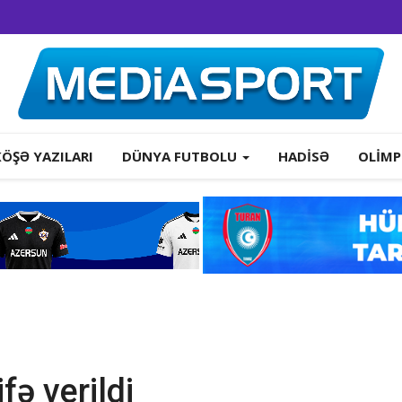
KÖŞƏ YAZILARI
DÜNYA FUTBOLU
HADISƏ
OLIMP
fə verildi