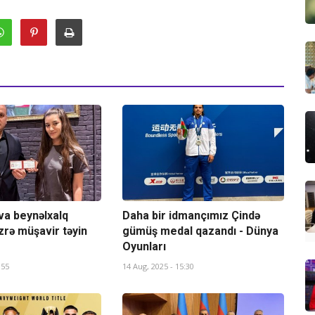
va beynəlxalq
Daha bir idmançımız Çində
zrə müşavir təyin
gümüş medal qazandı - Dünya
Oyunları
:55
14 Aug, 2025 - 15:30