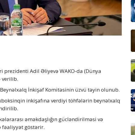
ri prezidenti Adil Əliyevə WAKO-da (Dünya
verilib.
t Beynəlxalq İnkişaf Komitəsinin üzvü təyin olunub.
oksinqin inkişafına verdiyi töhfələrin beynəlxalq
dirilib.
lkələrarası əməkdaşlığın gücləndirilməsi və
 fəaliyyət göstərir.