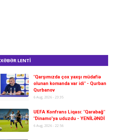
XƏBƏR LENTİ
"Qarşımızda çox yaxşı müdafiə
olunan komanda var idi" - Qurban
Qurbanov
6 Aug, 2026 - 23:35
UEFA Konfrans Liqası: "Qarabağ"
"Dinamo"ya uduzdu - YENİLƏNDİ
6 Aug, 2026 - 22:56