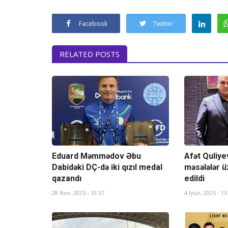
Facebook
Twitter
RELATED POSTS
Eduard Məmmədov Əbu
Afət Quliye
Dabidəki DÇ-də iki qızıl medal
məsələlər ü
qazandı
edildi
28 Nov, 2025 - 10:57
4 İyun, 2025 - 13