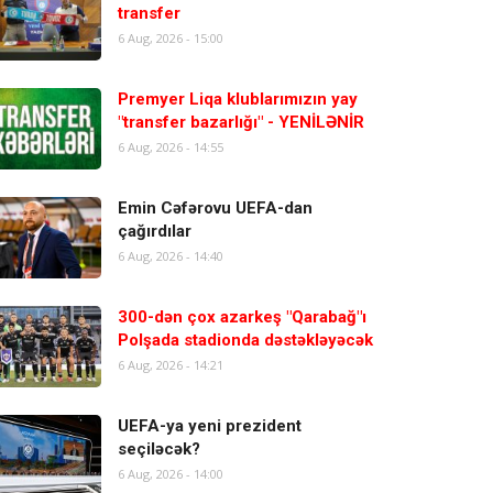
transfer
6 Aug, 2026 - 15:00
Premyer Liqa klublarımızın yay
"transfer bazarlığı" - YENİLƏNİR
6 Aug, 2026 - 14:55
Emin Cəfərovu UEFA-dan
çağırdılar
6 Aug, 2026 - 14:40
300-dən çox azarkeş "Qarabağ"ı
Polşada stadionda dəstəkləyəcək
6 Aug, 2026 - 14:21
UEFA-ya yeni prezident
seçiləcək?
6 Aug, 2026 - 14:00