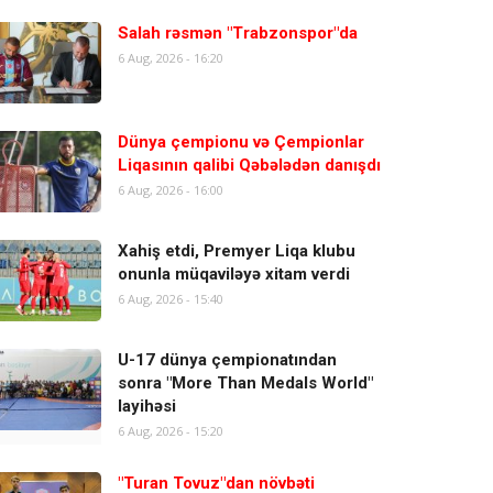
Salah rəsmən "Trabzonspor"da
6 Aug, 2026 - 16:20
Dünya çempionu və Çempionlar
Liqasının qalibi Qəbələdən danışdı
6 Aug, 2026 - 16:00
Xahiş etdi, Premyer Liqa klubu
onunla müqaviləyə xitam verdi
6 Aug, 2026 - 15:40
U-17 dünya çempionatından
sonra "More Than Medals World"
layihəsi
6 Aug, 2026 - 15:20
"Turan Tovuz"dan növbəti