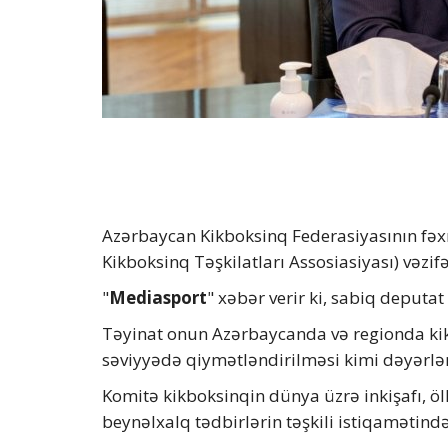
Azərbaycan Kikboksinq Federasiyasının fəx
Kikboksinq Təşkilatları Assosiasiyası) vəzifə 
"
Mediasport
" xəbər verir ki, sabiq deputa
Təyinat onun Azərbaycanda və regionda kikb
səviyyədə qiymətləndirilməsi kimi dəyərlən
Komitə kikboksinqin dünya üzrə inkişafı, ö
beynəlxalq tədbirlərin təşkili istiqamətində