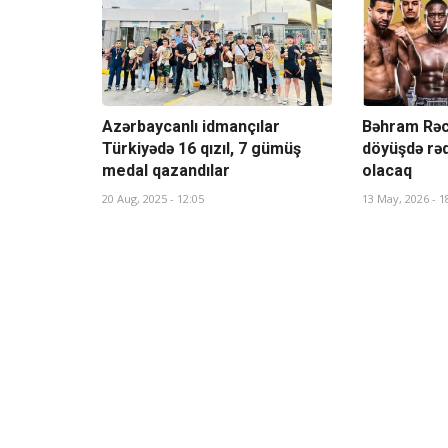
Azərbaycanlı idmançılar
Bəhram Rəc
Türkiyədə 16 qızıl, 7 gümüş
döyüşdə rəq
medal qazandılar
olacaq
20 Aug, 2025 - 12:05
13 May, 2026 - 1