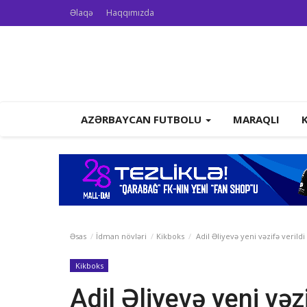
Əlaqə
Haqqımızda
AZƏRBAYCAN FUTBOLU
MARAQLI
Əsas
İdman növləri
Kikboks
Adil Əliyevə yeni vəzifə verildi
Kikboks
Adil Əliyevə yeni vəzi