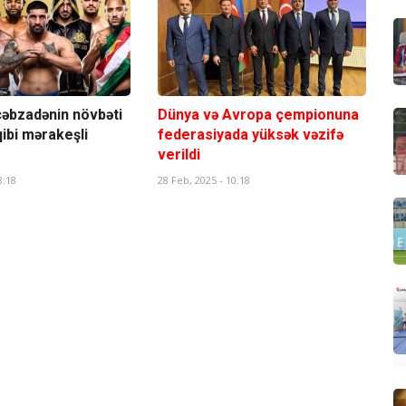
əbzadənin növbəti
Dünya və Avropa çempionuna
ibi mərakeşli
federasiyada yüksək vəzifə
verildi
8:18
28 Feb, 2025 - 10:18