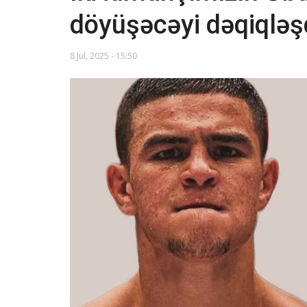
döyüşəcəyi dəqiqləş
8 Jul, 2025 - 15:50