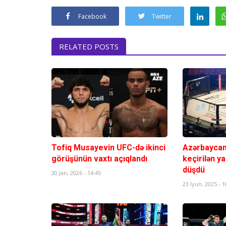
Facebook
Twitter
RELATED POSTS
Tofiq Musayevin UFC-də ikinci
Azərbaycand
görüşünün vaxtı açıqlandı
keçirilən ya
düşdü
30 Jan, 2026 - 14:45
23 İyun, 2025 - 1