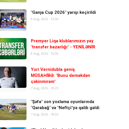
"Ganja Cup 2026" yarışı keçirildi
8 Aug, 2026 - 12:00
Premyer Liqa klublarımızın yay
"transfer bazarlığı" - YENİLƏNİR
8 Aug, 2026 - 10:00
Yuri Vernidubla geniş
MÜSAHİBƏ: "Bunu deməkdən
çəkinmirəm"
7 Aug, 2026 - 18:25
"Şəfa" son yoxlama oyunlarında
"Qarabağ" və "Neftçi"yə qalib gəldi
7 Aug, 2026 - 18:03