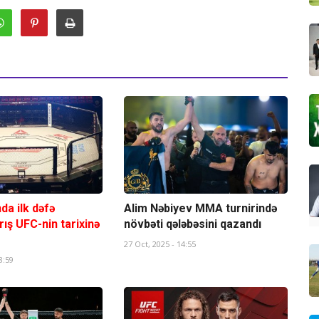
a ilk dəfə
Alim Nəbiyev MMA turnirində
rış UFC-nin tarixinə
növbəti qələbəsini qazandı
27 Oct, 2025 - 14:55
8:59