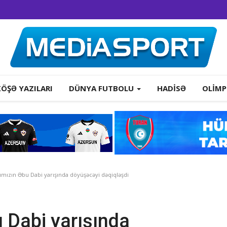
KÖŞƏ YAZILARI
DÜNYA FUTBOLU
HADISƏ
OLIMP
ımızın Əbu Dabi yarışında döyüşəcəyi dəqiqləşdi
 Dabi yarışında