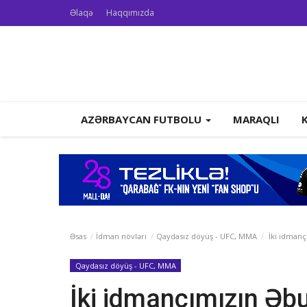
Əlaqə
Haqqımızda
AZƏRBAYCAN FUTBOLU
MARAQLI
Əsas
İdman növləri
Qaydasız döyüş - UFC, MMA
İki idmanç
Qaydasız döyüş - UFC, MMA
İki idmançımızın Əbu