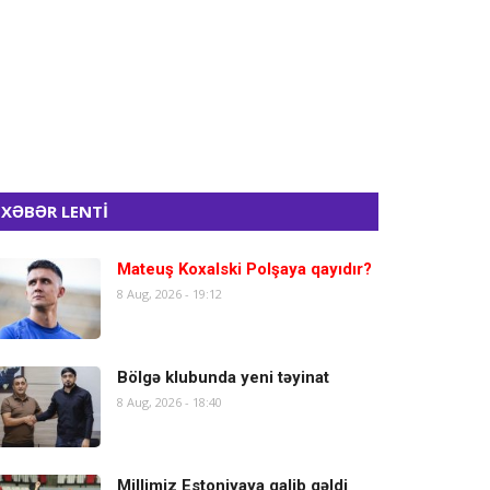
XƏBƏR LENTİ
Mateuş Koxalski Polşaya qayıdır?
8 Aug, 2026 - 19:12
Bölgə klubunda yeni təyinat
8 Aug, 2026 - 18:40
Millimiz Estoniyaya qalib gəldi