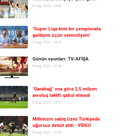
8 Aug, 2026 - 14:40
"Super Liqa kimi bir çempionata
gəldiyim üçün sevincliyəm"
8 Aug, 2026 - 14:10
Günün oyunları: TV-AFİŞA
8 Aug, 2026 - 13:40
"Qarabağ" ona görə 2,5 milyon
avroluq təklifi qəbul etmədi
8 Aug, 2026 - 13:10
Millimizin sabiq üzvü Türkiyədə
uğursuz debüt etdi - VİDEO
8 Aug, 2026 - 12:30