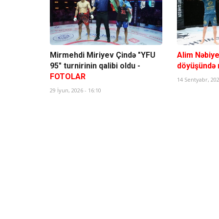
Mirmehdi Miriyev Çində "YFU
Alim Nəbiy
95" turnirinin qalibi oldu -
döyüşündə n
FOTOLAR
14 Sentyabr, 202
29 İyun, 2026 - 16:10