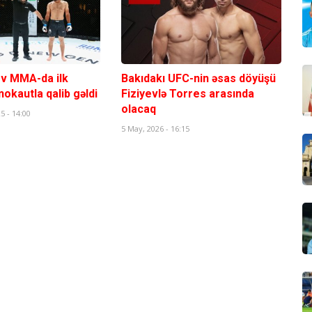
ev MMA-da ilk
Bakıdakı UFC-nin əsas döyüşü
okautla qalib gəldi
Fiziyevlə Torres arasında
olacaq
5 - 14:00
5 May, 2026 - 16:15