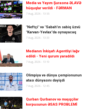
Media və Yayım Şurasına ƏLAVƏ
hüquqlar verildi - FƏRMAN
7 Aug, 2026 - 13:55
"Neftçi" və "Sabah"ın sabiq üzvü
"Karvan-Yevlax"da oynayacaq
7 Aug, 2026 - 13:33
Medianın İnkişafı Agentliyi ləğv
edildi - Yeni qurum yaradıldı
7 Aug, 2026 - 13:10
Olimpiya və dünya çempionunun
atası dünyasını dəyişdi
7 Aug, 2026 - 12:45
Qurban Qurbanov və məşqçilər
korpusunun ƏSAS PROBLEMİ