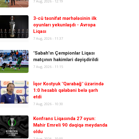
7 Aug, 2026 - 12:19
3-cü təsnifat mərhələsinin ilk
oyunları yekunlaşdı - Avropa
Liqası
7 Aug, 2026 - 11:37
"Sabah"ın Çempionlar Liqası
matçının hakimləri dəyişdirildi
7 Aug, 2026 - 11:15
İqor Kostyuk "Qarabağ" üzərində
1:0 hesablı qələbəni belə şərh
etdi
7 Aug, 2026 - 10:30
Konfrans Liqasında 27 oyun:
Mahir Emreli 90 dəqiqə meydanda
oldu
7 Aug, 2026 - 10:00