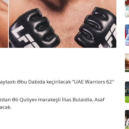
aytaxtı Əbu Dabidə keçiriləcək "UAE Warriors 62"
zdan Əli Quliyev mərakeşli İlias Bulaidlə, Asəf
şəcək.