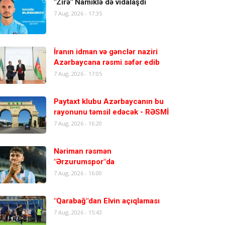
"Zirə" Namiklə də vidalaşdı
7 Aug, 2026 - 17:35
İranın idman və gənclər naziri
Azərbaycana rəsmi səfər edib
7 Aug, 2026 - 17:05
Paytaxt klubu Azərbaycanın bu
rayonunu təmsil edəcək - RƏSMİ
7 Aug, 2026 - 16:20
Nəriman rəsmən
"Ərzurumspor"da
7 Aug, 2026 - 16:00
"Qarabağ"dan Elvin açıqlaması
7 Aug, 2026 - 15:43