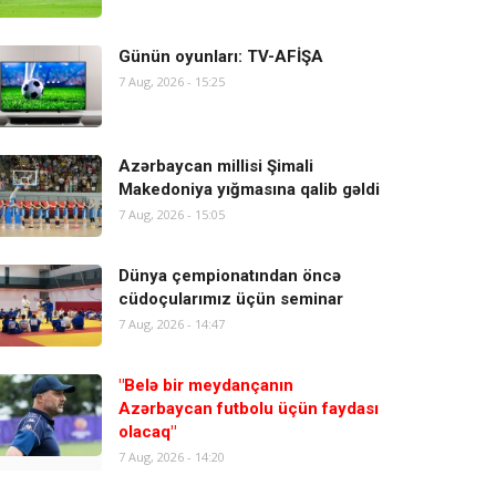
Günün oyunları: TV-AFİŞA
7 Aug, 2026 - 15:25
Azərbaycan millisi Şimali
Makedoniya yığmasına qalib gəldi
7 Aug, 2026 - 15:05
Dünya çempionatından öncə
cüdoçularımız üçün seminar
7 Aug, 2026 - 14:47
"Belə bir meydançanın
Azərbaycan futbolu üçün faydası
olacaq"
7 Aug, 2026 - 14:20