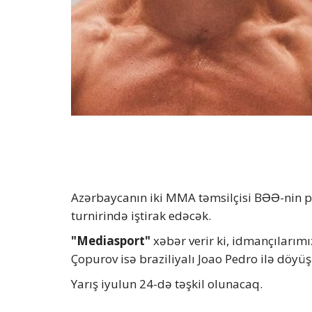
Azərbaycanın iki MMA təmsilçisi ВƏƏ-nin p
turnirində iştirak edəcək.
"Mediasport"
xəbər verir ki, idmançılarımı
Çopurov isə braziliyalı Joao Pedro ilə döyü
Yarış iyulun 24-də təşkil olunacaq.