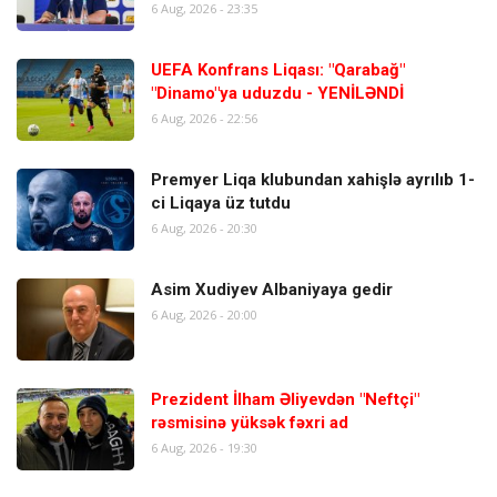
6 Aug, 2026 - 23:35
UEFA Konfrans Liqası: "Qarabağ"
"Dinamo"ya uduzdu - YENİLƏNDİ
6 Aug, 2026 - 22:56
Premyer Liqa klubundan xahişlə ayrılıb 1-
ci Liqaya üz tutdu
6 Aug, 2026 - 20:30
Asim Xudiyev Albaniyaya gedir
6 Aug, 2026 - 20:00
Prezident İlham Əliyevdən "Neftçi"
rəsmisinə yüksək fəxri ad
6 Aug, 2026 - 19:30