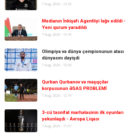
7 Aug, 2026 - 13:33
Medianın İnkişafı Agentliyi ləğv edildi -
Yeni qurum yaradıldı
7 Aug, 2026 - 13:10
Olimpiya və dünya çempionunun atası
dünyasını dəyişdi
7 Aug, 2026 - 12:45
Qurban Qurbanov və məşqçilər
korpusunun ƏSAS PROBLEMİ
7 Aug, 2026 - 12:19
3-cü təsnifat mərhələsinin ilk oyunları
yekunlaşdı - Avropa Liqası
7 Aug, 2026 - 11:37