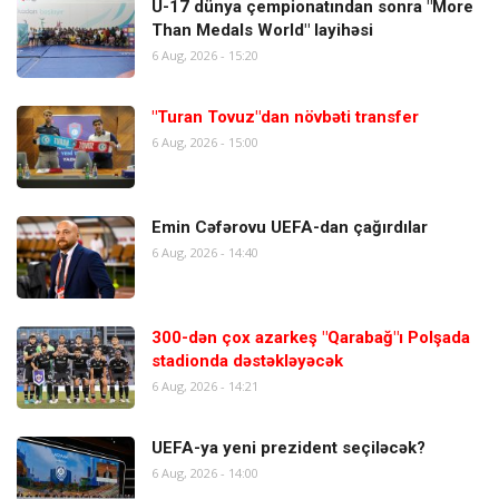
U-17 dünya çempionatından sonra "More
Than Medals World" layihəsi
6 Aug, 2026 - 15:20
"Turan Tovuz"dan növbəti transfer
6 Aug, 2026 - 15:00
Emin Cəfərovu UEFA-dan çağırdılar
6 Aug, 2026 - 14:40
300-dən çox azarkeş "Qarabağ"ı Polşada
stadionda dəstəkləyəcək
6 Aug, 2026 - 14:21
UEFA-ya yeni prezident seçiləcək?
6 Aug, 2026 - 14:00