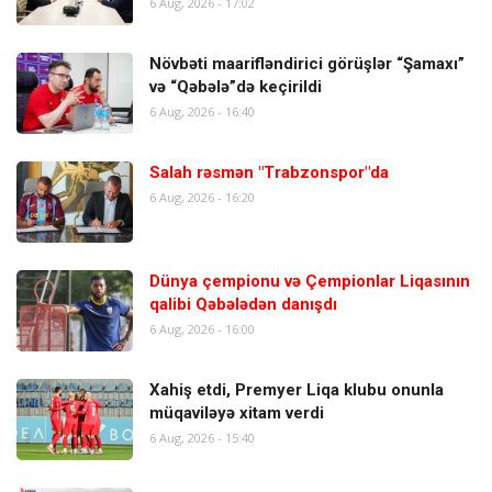
6 Aug, 2026 - 17:02
Növbəti maarifləndirici görüşlər “Şamaxı”
və “Qəbələ”də keçirildi
6 Aug, 2026 - 16:40
Salah rəsmən "Trabzonspor"da
6 Aug, 2026 - 16:20
Dünya çempionu və Çempionlar Liqasının
qalibi Qəbələdən danışdı
6 Aug, 2026 - 16:00
Xahiş etdi, Premyer Liqa klubu onunla
müqaviləyə xitam verdi
6 Aug, 2026 - 15:40