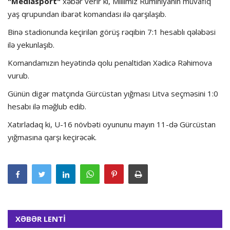
"Mediasport"
xəbər verir ki, Millimiz Rumıniyanın müvafiq
yaş qrupundan ibarət komandası ilə qarşılaşıb.
Binə stadionunda keçirilən görüş rəqibin 7:1 hesablı qələbəsi
ilə yekunlaşıb.
Komandamızın heyətində qolu penaltidən Xədicə Rəhimova
vurub.
Günün digər matçında Gürcüstan yığması Litva seçməsini 1:0
hesabı ilə məğlub edib.
Xatırladaq ki, U-16 növbəti oyununu mayın 11-də Gürcüstan
yığmasına qarşı keçirəcək.
XƏBƏR LENTİ