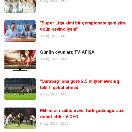
8 Aug, 2026 - 14:40
"Super Liqa kimi bir çempionata gəldiyim
üçün sevincliyəm"
8 Aug, 2026 - 14:10
Günün oyunları: TV-AFİŞA
8 Aug, 2026 - 13:40
"Qarabağ" ona görə 2,5 milyon avroluq
təklifi qəbul etmədi
8 Aug, 2026 - 13:10
Millimizin sabiq üzvü Türkiyədə uğursuz
debüt etdi - VİDEO
8 Aug, 2026 - 12:30