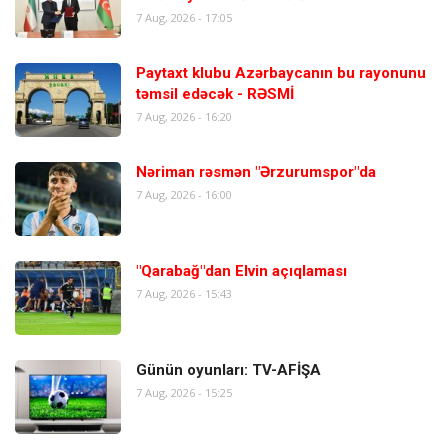
7 Aug, 2026 - 17:05
Paytaxt klubu Azərbaycanın bu rayonunu
təmsil edəcək - RƏSMİ
7 Aug, 2026 - 16:20
Nəriman rəsmən "Ərzurumspor"da
7 Aug, 2026 - 16:00
"Qarabağ"dan Elvin açıqlaması
7 Aug, 2026 - 15:43
Günün oyunları: TV-AFİŞA
7 Aug, 2026 - 15:25