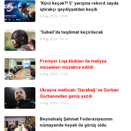
"Kürü keçək?! 5" yarışına rekord sayda
iştirakçı qeydiyyatdan keçib
6 Aug, 2026 - 18:40
"Səbail"də təqdimat keçiriləcək
6 Aug, 2026 - 18:15
Premyer Liqa klubları ilə maliyyə
məsələləri müzakirə edildi
6 Aug, 2026 - 17:50
Ukrayna mətbuatı "Qarabağ" və Qurban
Qurbanovdan geniş yazdı
6 Aug, 2026 - 17:25
Beynəlxalq Şahmat Federasiyasının
nümayəndə heyəti ilə görüş oldu