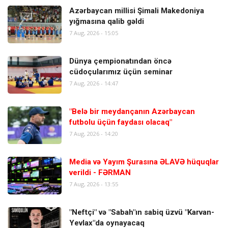
Azərbaycan millisi Şimali Makedoniya
yığmasına qalib gəldi
7 Aug, 2026 - 15:05
Dünya çempionatından öncə
cüdoçularımız üçün seminar
7 Aug, 2026 - 14:47
"Belə bir meydançanın Azərbaycan
futbolu üçün faydası olacaq"
7 Aug, 2026 - 14:20
Media və Yayım Şurasına ƏLAVƏ hüquqlar
verildi - FƏRMAN
7 Aug, 2026 - 13:55
"Neftçi" və "Sabah"ın sabiq üzvü "Karvan-
Yevlax"da oynayacaq