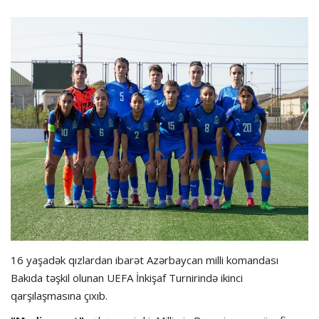
Hadisə
Olimpiada
Layihə
Formula 1
İdman növləri
16 yaşadək qızlardan ibarət Azərbaycan milli komandası
Bakıda təşkil olunan UEFA İnkişaf Turnirində ikinci
qarşılaşmasına çıxıb.