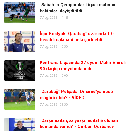
"Sabah"ın Çempionlar Liqası matçının
hakimləri dəyişdirildi
7 Aug, 2026 - 11:15
İqor Kostyuk "Qarabağ" üzərində 1:0
hesablı qələbəni belə şərh etdi
7 Aug, 2026 - 10:30
Konfrans Liqasında 27 oyun: Mahir Emreli
90 dəqiqə meydanda oldu
7 Aug, 2026 - 10:00
"Qarabağ" Polşada "Dinamo"ya necə
məğlub oldu? - VİDEO
7 Aug, 2026 - 09:30
"Qarşımızda çox yaxşı müdafiə olunan
komanda var idi" - Qurban Qurbanov