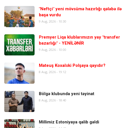
"Neftçi" yeni mövsümə hazırlığı qələbə ilə
başa vurdu
9 Aug, 2026 - 10:30
Premyer Liqa klublarımızın yay "transfer
bazarlığı" - YENİLƏNİR
9 Aug, 2026 - 10:00
Mateuş Koxalski Polşaya qayıdır?
8 Aug, 2026 - 19:12
Bölgə klubunda yeni təyinat
8 Aug, 2026 - 18:40
Millimiz Estoniyaya qalib gəldi