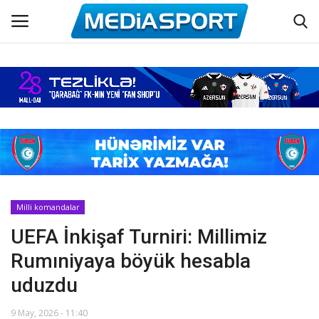
Əsas
Azərbaycan futbolu
Maraqlı
Əlaqə
Milli komandalar
UEFA İnkişaf Turniri: Millimiz
Haqqımızda
Rumıniyaya böyük hesabla
Köşə yazıları
uduzdu
Dünya futbolu
9 May, 2026 - 11:40