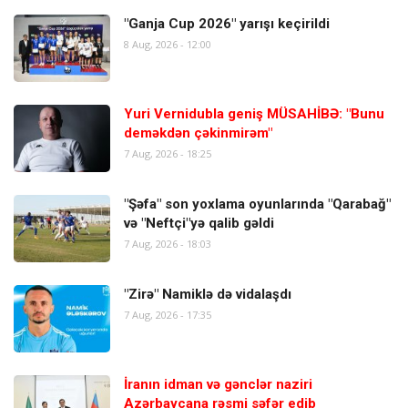
"Ganja Cup 2026" yarışı keçirildi
8 Aug, 2026 - 12:00
Yuri Vernidubla geniş MÜSAHİBƏ: "Bunu
deməkdən çəkinmirəm"
7 Aug, 2026 - 18:25
"Şəfa" son yoxlama oyunlarında "Qarabağ"
və "Neftçi"yə qalib gəldi
7 Aug, 2026 - 18:03
"Zirə" Namiklə də vidalaşdı
7 Aug, 2026 - 17:35
İranın idman və gənclər naziri
Azərbaycana rəsmi səfər edib