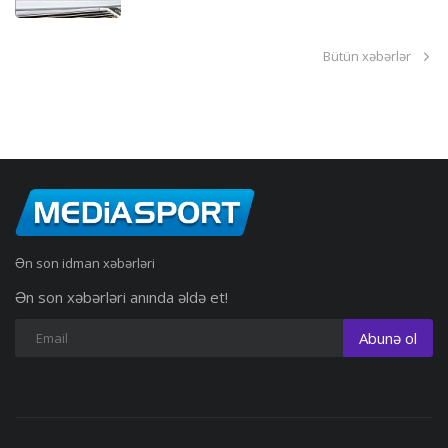
Bütün xəbərlər
Ən son idman xəbərləri
Ən son xəbərləri anında əldə et!
Abunə ol