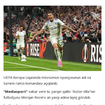
Hadisə
Olimpiada
Layihə
Formula 1
İdman növləri
UEFA Avropa Liqasında mövsümün oyunçusunun adı və
turnirin rəmzi komandası açıqlanıb.
"Mediasport"
xəbər verir ki, yarışın qalibi "Aston Villa"nın
futbolçusu Morqan Rocers ən yaxşı adına layiq görülüb.