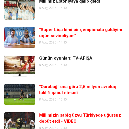
Millimiz Estoniyaya qalib gəldi
8 Aug, 2026 - 14:40
"Super Liqa kimi bir çempionata gəldiyim
üçün sevincliyəm"
8 Aug, 2026 - 14:10
Günün oyunları: TV-AFİŞA
8 Aug, 2026 - 13:40
"Qarabağ" ona görə 2,5 milyon avroluq
təklifi qəbul etmədi
8 Aug, 2026 - 13:10
Millimizin sabiq üzvü Türkiyədə uğursuz
debüt etdi - VİDEO
8 Aug, 2026 - 12:30