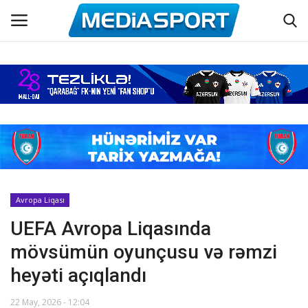
Əsas
Azərbaycan futbolu
Maraqlı
Əlaqə
Avropa Liqası
UEFA Avropa Liqasında
Haqqımızda
mövsümün oyunçusu və rəmzi
Köşə yazıları
heyəti açıqlandı
Dünya futbolu
22 May, 2026 - 12:04