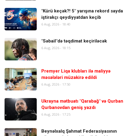
"Kürü keçək?! 5" yarışına rekord sayda
iştirakçı qeydiyyatdan keçib
6 Aug, 2026 - 18:40
"Səbail"də təqdimat keçiriləcək
6 Aug, 2026 - 18:15
Premyer Liqa klubları ilə maliyyə
məsələləri müzakirə edildi
6 Aug, 2026 - 17:50
Ukrayna mətbuatı "Qarabağ" və Qurban
Qurbanovdan geniş yazdı
6 Aug, 2026 - 17:25
Beynəlxalq Şahmat Federasiyasının