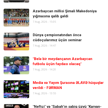
Azərbaycan millisi Şimali Makedoniya
yığmasına qalib gəldi
7 Aug, 2026 - 15:05
Dünya çempionatından öncə
cüdoçularımız üçün seminar
7 Aug, 2026 - 14:47
"Belə bir meydançanın Azərbaycan
futbolu üçün faydası olacaq"
7 Aug, 2026 - 14:20
Media və Yayım Şurasına ƏLAVƏ hüquqlar
verildi - FƏRMAN
7 Aug, 2026 - 13:55
"Neftçi" və "Sabah"ın sabiq üzvü "Karvan-