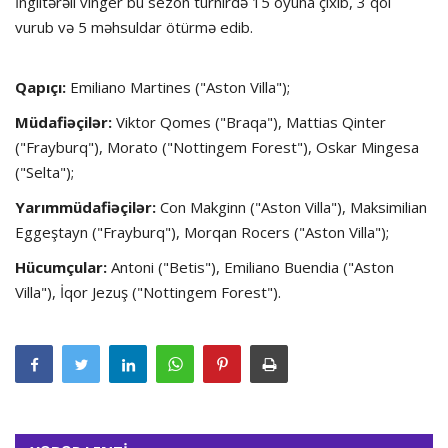
İngiltərəli vinger bu sezon turnirdə 15 oyuna çıxıb, 3 qol
vurub və 5 məhsuldar ötürmə edib.
Qapıçı:
Emiliano Martines ("Aston Villa");
Müdafiəçilər:
Viktor Qomes ("Braqa"), Mattias Qinter
("Frayburq"), Morato ("Nottingem Forest"), Oskar Mingesa
("Selta");
Yarımmüdafiəçilər:
Con Makginn ("Aston Villa"), Maksimilian
Eggeştayn ("Frayburq"), Morqan Rocers ("Aston Villa");
Hücumçular:
Antoni ("Betis"), Emiliano Buendia ("Aston
Villa"), İqor Jezuş ("Nottingem Forest").