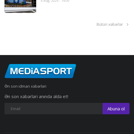
6 Aug, 2026 - 14:00
Bütün xəbərlər
Ən son idman xəbərləri
Ən son xəbərləri anında əldə et!
Abunə ol