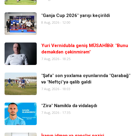
"Ganja Cup 2026" yarışı keçirildi
8 Aug, 2026 - 12:00
Yuri Vernidubla geniş MÜSAHİBƏ: "Bunu
deməkdən çəkinmirəm"
7 Aug, 2026 - 18:25
"Şəfa" son yoxlama oyunlarında "Qarabağ"
və "Neftçi"yə qalib gəldi
7 Aug, 2026 - 18:03
"Zirə" Namiklə də vidalaşdı
7 Aug, 2026 - 17:35
İranın idman və gənclər naziri