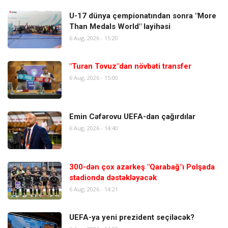
U-17 dünya çempionatından sonra "More
Than Medals World" layihəsi
6 Aug, 2026 - 15:20
"Turan Tovuz"dan növbəti transfer
6 Aug, 2026 - 15:00
Emin Cəfərovu UEFA-dan çağırdılar
6 Aug, 2026 - 14:40
300-dən çox azarkeş "Qarabağ"ı Polşada
stadionda dəstəkləyəcək
6 Aug, 2026 - 14:21
UEFA-ya yeni prezident seçiləcək?