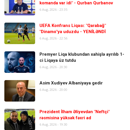
komanda var idi" - Qurban Qurbanov
6 Aug, 2026 - 23:35
UEFA Konfrans Liqası: "Qarabağ"
"Dinamo"ya uduzdu - YENİLƏNDİ
6 Aug, 2026 - 22:56
Premyer Liqa klubundan xahişlə ayrılıb 1-
ci Liqaya üz tutdu
6 Aug, 2026 - 20:30
Asim Xudiyev Albaniyaya gedir
6 Aug, 2026 - 20:00
Prezident İlham Əliyevdən "Neftçi"
rəsmisinə yüksək fəxri ad
6 Aug, 2026 - 19:30