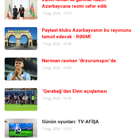
Azərbaycana rəsmi səfər edib
7 Aug, 2026 - 17:05
Paytaxt klubu Azərbaycanın bu rayonunu
təmsil edəcək - RƏSMİ
7 Aug, 2026 - 16:20
Nəriman rəsmən "Ərzurumspor"da
7 Aug, 2026 - 16:00
"Qarabağ"dan Elvin açıqlaması
7 Aug, 2026 - 15:43
Günün oyunları: TV-AFİŞA
7 Aug, 2026 - 15:25