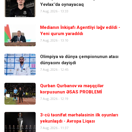
Yevlax"da oynayacaq
7 Aug, 2026 - 13:33
Medianın İnkişafı Agentliyi ləğv edildi -
Yeni qurum yaradıldı
7 Aug, 2026 - 13:10
Olimpiya və dünya çempionunun atası
dünyasını dəyişdi
7 Aug, 2026 - 12:45
Qurban Qurbanov və məşqçilər
korpusunun ƏSAS PROBLEMİ
7 Aug, 2026 - 12:19
3-cü təsnifat mərhələsinin ilk oyunları
yekunlaşdı - Avropa Liqası
7 Aug, 2026 - 11:37