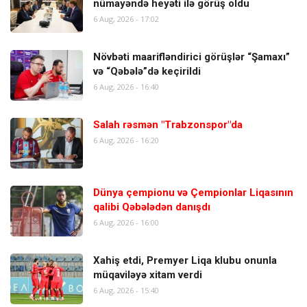
nümayəndə heyəti ilə görüş oldu
6 Aug, 2026 - 17:02
Növbəti maarifləndirici görüşlər “Şamaxı”
və “Qəbələ”də keçirildi
6 Aug, 2026 - 16:40
Salah rəsmən "Trabzonspor"da
6 Aug, 2026 - 16:20
Dünya çempionu və Çempionlar Liqasının
qalibi Qəbələdən danışdı
6 Aug, 2026 - 16:00
Xahiş etdi, Premyer Liqa klubu onunla
müqaviləyə xitam verdi
6 Aug, 2026 - 15:40