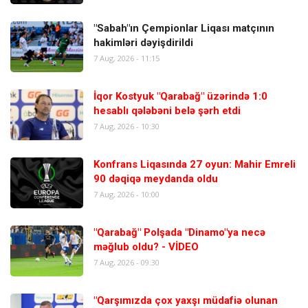
"Sabah"ın Çempionlar Liqası matçının
hakimləri dəyişdirildi
7 Aug, 2026 - 11:15
İqor Kostyuk "Qarabağ" üzərində 1:0
hesablı qələbəni belə şərh etdi
7 Aug, 2026 - 10:30
Konfrans Liqasında 27 oyun: Mahir Emreli
90 dəqiqə meydanda oldu
7 Aug, 2026 - 10:00
"Qarabağ" Polşada "Dinamo"ya necə
məğlub oldu? - VİDEO
7 Aug, 2026 - 09:30
"Qarşımızda çox yaxşı müdafiə olunan