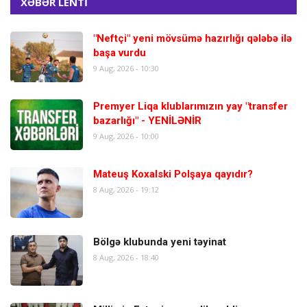
XƏBƏR LENTİ
"Neftçi" yeni mövsümə hazırlığı qələbə ilə
başa vurdu
9 Aug, 2026 - 10:30
Premyer Liqa klublarımızın yay "transfer
bazarlığı" - YENİLƏNİR
9 Aug, 2026 - 10:00
Mateuş Koxalski Polşaya qayıdır?
8 Aug, 2026 - 19:12
Bölgə klubunda yeni təyinat
8 Aug, 2026 - 18:40