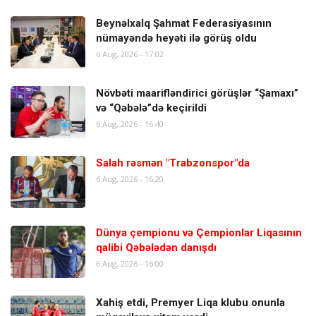
Beynəlxalq Şahmat Federasiyasının
nümayəndə heyəti ilə görüş oldu
6 Aug, 2026 - 17:02
Növbəti maarifləndirici görüşlər “Şamaxı”
və “Qəbələ”də keçirildi
6 Aug, 2026 - 16:40
Salah rəsmən "Trabzonspor"da
6 Aug, 2026 - 16:20
Dünya çempionu və Çempionlar Liqasının
qalibi Qəbələdən danışdı
6 Aug, 2026 - 16:00
Xahiş etdi, Premyer Liqa klubu onunla