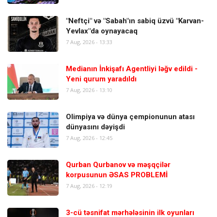
"Neftçi" və "Sabah"ın sabiq üzvü "Karvan-
Yevlax"da oynayacaq
7 Aug, 2026 - 13:33
Medianın İnkişafı Agentliyi ləğv edildi -
Yeni qurum yaradıldı
7 Aug, 2026 - 13:10
Olimpiya və dünya çempionunun atası
dünyasını dəyişdi
7 Aug, 2026 - 12:45
Qurban Qurbanov və məşqçilər
korpusunun ƏSAS PROBLEMİ
7 Aug, 2026 - 12:19
3-cü təsnifat mərhələsinin ilk oyunları