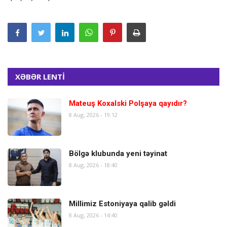
XƏBƏR LENTİ
Mateuş Koxalski Polşaya qayıdır?
8 Aug, 2026 - 19:12
Bölgə klubunda yeni təyinat
8 Aug, 2026 - 18:40
Millimiz Estoniyaya qalib gəldi
8 Aug, 2026 - 14:40