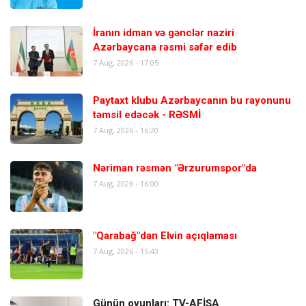
İranın idman və gənclər naziri
Azərbaycana rəsmi səfər edib
7 Aug, 2026 - 17:05
Paytaxt klubu Azərbaycanın bu rayonunu
təmsil edəcək - RƏSMİ
7 Aug, 2026 - 16:20
Nəriman rəsmən "Ərzurumspor"da
7 Aug, 2026 - 16:00
"Qarabağ"dan Elvin açıqlaması
7 Aug, 2026 - 15:43
Günün oyunları: TV-AFİŞA