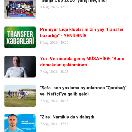
"Ganja Cup 2026" yarışı keçirildi
8 Aug, 2026 - 12:00
Premyer Liqa klublarımızın yay "transfer
bazarlığı" - YENİLƏNİR
8 Aug, 2026 - 10:00
Yuri Vernidubla geniş MÜSAHİBƏ: "Bunu
deməkdən çəkinmirəm"
7 Aug, 2026 - 18:25
"Şəfa" son yoxlama oyunlarında "Qarabağ"
və "Neftçi"yə qalib gəldi
7 Aug, 2026 - 18:03
"Zirə" Namiklə də vidalaşdı
7 Aug, 2026 - 17:35