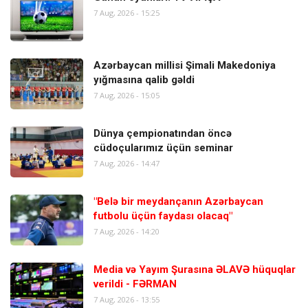
7 Aug, 2026 - 15:25
Azərbaycan millisi Şimali Makedoniya
yığmasına qalib gəldi
7 Aug, 2026 - 15:05
Dünya çempionatından öncə
cüdoçularımız üçün seminar
7 Aug, 2026 - 14:47
"Belə bir meydançanın Azərbaycan
futbolu üçün faydası olacaq"
7 Aug, 2026 - 14:20
Media və Yayım Şurasına ƏLAVƏ hüquqlar
verildi - FƏRMAN
7 Aug, 2026 - 13:55