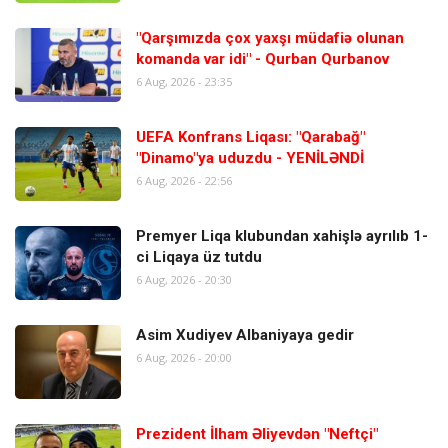
"Qarşımızda çox yaxşı müdafiə olunan
komanda var idi" - Qurban Qurbanov
6 Aug, 2026 - 23:35
UEFA Konfrans Liqası: "Qarabağ"
"Dinamo"ya uduzdu - YENİLƏNDİ
6 Aug, 2026 - 22:56
Premyer Liqa klubundan xahişlə ayrılıb 1-
ci Liqaya üz tutdu
6 Aug, 2026 - 20:30
Asim Xudiyev Albaniyaya gedir
6 Aug, 2026 - 20:00
Prezident İlham Əliyevdən "Neftçi"