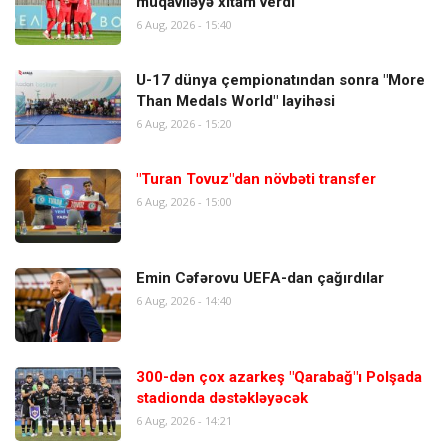
müqaviləyə xitam verdi
6 Aug, 2026 - 15:40
U-17 dünya çempionatından sonra "More
Than Medals World" layihəsi
6 Aug, 2026 - 15:20
"Turan Tovuz"dan növbəti transfer
6 Aug, 2026 - 15:00
Emin Cəfərovu UEFA-dan çağırdılar
6 Aug, 2026 - 14:40
300-dən çox azarkeş "Qarabağ"ı Polşada
stadionda dəstəkləyəcək
6 Aug, 2026 - 14:21