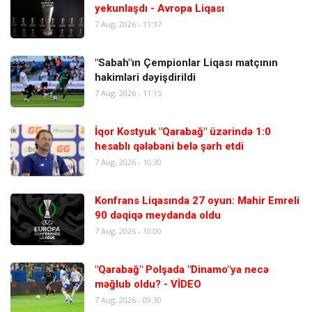
yekunlaşdı - Avropa Liqası
7 Aug, 2026 - 11:37
"Sabah"ın Çempionlar Liqası matçının
hakimləri dəyişdirildi
7 Aug, 2026 - 11:15
İqor Kostyuk "Qarabağ" üzərində 1:0
hesablı qələbəni belə şərh etdi
7 Aug, 2026 - 10:30
Konfrans Liqasında 27 oyun: Mahir Emreli
90 dəqiqə meydanda oldu
7 Aug, 2026 - 10:00
"Qarabağ" Polşada "Dinamo"ya necə
məğlub oldu? - VİDEO
7 Aug, 2026 - 09:30