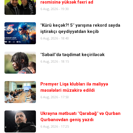
rəsmisinə yüksək fəxri ad
6 Aug, 2026 - 19:30
"Kürü keçək?! 5" yarışına rekord sayda
iştirakçı qeydiyyatdan keçib
6 Aug, 2026 - 18:40
"Səbail"də təqdimat keçiriləcək
6 Aug, 2026 - 18:15
Premyer Liqa klubları ilə maliyyə
məsələləri müzakirə edildi
6 Aug, 2026 - 17:50
Ukrayna mətbuatı "Qarabağ" və Qurban
Qurbanovdan geniş yazdı
6 Aug, 2026 - 17:25