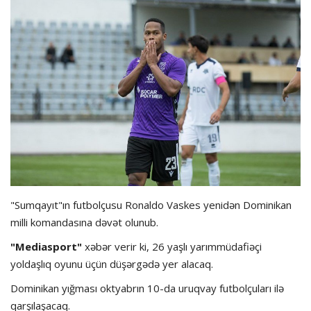
Hadisə
Olimpiada
Layihə
Formula 1
İdman növləri
"Sumqayıt"ın futbolçusu Ronaldo Vaskes yenidən Dominikan
milli komandasına dəvət olunub.
"Mediasport"
xəbər verir ki, 26 yaşlı yarımmüdafiəçi
yoldaşlıq oyunu üçün düşərgədə yer alacaq.
Dominikan yığması oktyabrın 10-da uruqvay futbolçuları ilə
qarşılaşacaq.