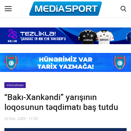
Əsas
Azərbaycan futbolu
Maraqlı
Əlaqə
Veloidman
“Bakı-Xankəndi” yarışının
Haqqımızda
loqosunun təqdimatı baş tutdu
Köşə yazıları
23 Dec, 2025 - 11:50
Dünya futbolu