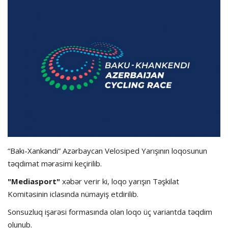
Hadisə
Olimpiada
Layihə
Formula 1
İdman növləri
“Bakı-Xankəndi” Azərbaycan Velosiped Yarışının loqosunun
təqdimat mərasimi keçirilib.
"Mediasport"
xəbər verir ki, loqo yarışın Təşkilat
Komitəsinin iclasında nümayiş etdirilib.
Sonsuzluq işarəsi formasında olan loqo üç variantda təqdim
olunub.