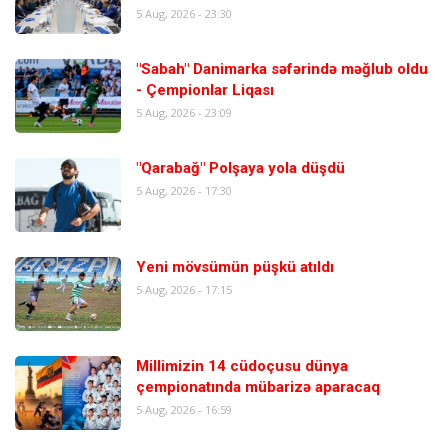
5 Aug, 2026 - 23:30
"Sabah" Danimarka səfərində məğlub oldu
- Çempionlar Liqası
5 Aug, 2026 - 23:09
"Qarabağ" Polşaya yola düşdü
5 Aug, 2026 - 17:30
Yeni mövsümün püşkü atıldı
5 Aug, 2026 - 17:15
Millimizin 14 cüdoçusu dünya
çempionatında mübarizə aparacaq
5 Aug, 2026 - 16:59