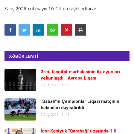
Yarış 2026-cı il mayın 10-14-də təşkil ediləcək.
XƏBƏR LENTİ
3-cü təsnifat mərhələsinin ilk oyunları
yekunlaşdı - Avropa Liqası
7 Aug, 2026 - 11:37
"Sabah"ın Çempionlar Liqası matçının
hakimləri dəyişdirildi
7 Aug, 2026 - 11:15
İqor Kostyuk "Qarabağ" üzərində 1:0