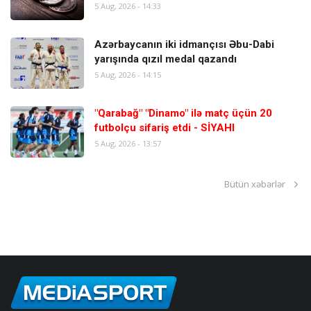
5 Aug, 2026 - 14:33
Azərbaycanın iki idmançısı Əbu-Dabi
yarışında qızıl medal qazandı
5 Aug, 2026 - 14:15
"Qarabağ" "Dinamo" ilə matç üçün 20
futbolçu sifariş etdi - SİYAHI
5 Aug, 2026 - 13:57
Bütün xəbərlər