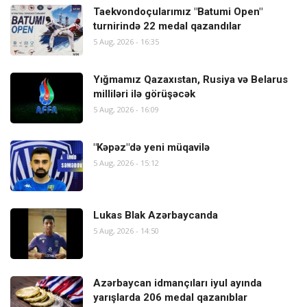
Taekvondoçularımız "Batumi Open"
turnirində 22 medal qazandılar
5 Aug, 2026 - 16:35
Yığmamız Qazaxıstan, Rusiya və Belarus
milliləri ilə görüşəcək
5 Aug, 2026 - 16:09
"Kəpəz"də yeni müqavilə
5 Aug, 2026 - 15:12
Lukas Blak Azərbaycanda
5 Aug, 2026 - 14:50
Azərbaycan idmançıları iyul ayında
yarışlarda 206 medal qazanıblar