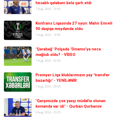
hesablı qələbəni belə şərh etdi
7 Aug, 2026 - 10:30
Konfrans Liqasında 27 oyun: Mahir Emreli
90 dəqiqə meydanda oldu
7 Aug, 2026 - 10:00
"Qarabağ" Polşada "Dinamo"ya necə
məğlub oldu? - VİDEO
7 Aug, 2026 - 09:30
Premyer Liqa klublarımızın yay "transfer
bazarlığı" - YENİLƏNİR
7 Aug, 2026 - 09:00
"Qarşımızda çox yaxşı müdafiə olunan
komanda var idi" - Qurban Qurbanov
6 Aug, 2026 - 23:35