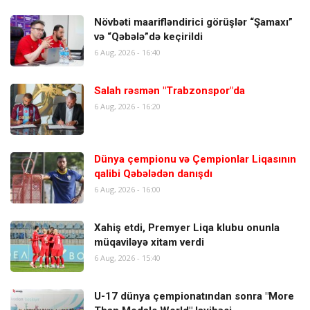
Növbəti maarifləndirici görüşlər “Şamaxı”
və “Qəbələ”də keçirildi
6 Aug, 2026 - 16:40
Salah rəsmən "Trabzonspor"da
6 Aug, 2026 - 16:20
Dünya çempionu və Çempionlar Liqasının
qalibi Qəbələdən danışdı
6 Aug, 2026 - 16:00
Xahiş etdi, Premyer Liqa klubu onunla
müqaviləyə xitam verdi
6 Aug, 2026 - 15:40
U-17 dünya çempionatından sonra "More