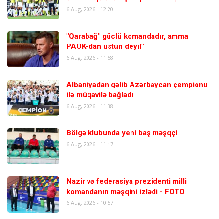
6 Aug, 2026 - 12:20
"Qarabağ" güclü komandadır, amma
PAOK-dan üstün deyil"
6 Aug, 2026 - 11:58
Albaniyadan gəlib Azərbaycan çempionu
ilə müqavilə bağladı
6 Aug, 2026 - 11:38
Bölgə klubunda yeni baş məşqçi
6 Aug, 2026 - 11:17
Nazir və federasiya prezidenti milli
komandanın məşqini izlədi - FOTO
6 Aug, 2026 - 10:57