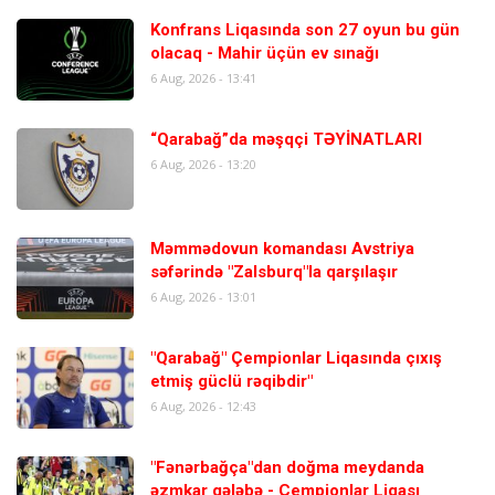
Konfrans Liqasında son 27 oyun bu gün
olacaq - Mahir üçün ev sınağı
6 Aug, 2026 - 13:41
“Qarabağ”da məşqçi TƏYİNATLARI
6 Aug, 2026 - 13:20
Məmmədovun komandası Avstriya
səfərində "Zalsburq"la qarşılaşır
6 Aug, 2026 - 13:01
"Qarabağ" Çempionlar Liqasında çıxış
etmiş güclü rəqibdir"
6 Aug, 2026 - 12:43
"Fənərbağça"dan doğma meydanda
əzmkar qələbə - Çempionlar Liqası