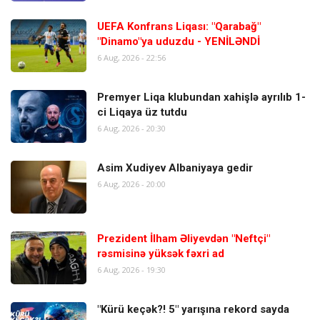
UEFA Konfrans Liqası: "Qarabağ"
"Dinamo"ya uduzdu - YENİLƏNDİ
6 Aug, 2026 - 22:56
Premyer Liqa klubundan xahişlə ayrılıb 1-
ci Liqaya üz tutdu
6 Aug, 2026 - 20:30
Asim Xudiyev Albaniyaya gedir
6 Aug, 2026 - 20:00
Prezident İlham Əliyevdən "Neftçi"
rəsmisinə yüksək fəxri ad
6 Aug, 2026 - 19:30
"Kürü keçək?! 5" yarışına rekord sayda