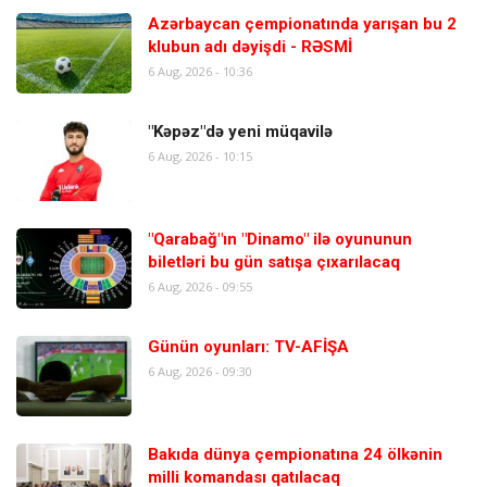
Azərbaycan çempionatında yarışan bu 2
klubun adı dəyişdi - RƏSMİ
6 Aug, 2026 - 10:36
"Kəpəz"də yeni müqavilə
6 Aug, 2026 - 10:15
"Qarabağ"ın "Dinamo" ilə oyununun
biletləri bu gün satışa çıxarılacaq
6 Aug, 2026 - 09:55
Günün oyunları: TV-AFİŞA
6 Aug, 2026 - 09:30
Bakıda dünya çempionatına 24 ölkənin
milli komandası qatılacaq