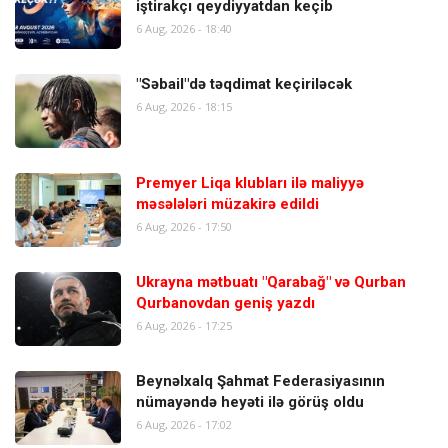
iştirakçı qeydiyyatdan keçib
6 Aug, 2026 - 18:40
"Səbail"də təqdimat keçiriləcək
6 Aug, 2026 - 18:15
Premyer Liqa klubları ilə maliyyə
məsələləri müzakirə edildi
6 Aug, 2026 - 17:50
Ukrayna mətbuatı "Qarabağ" və Qurban
Qurbanovdan geniş yazdı
6 Aug, 2026 - 17:25
Beynəlxalq Şahmat Federasiyasının
nümayəndə heyəti ilə görüş oldu
6 Aug, 2026 - 17:02