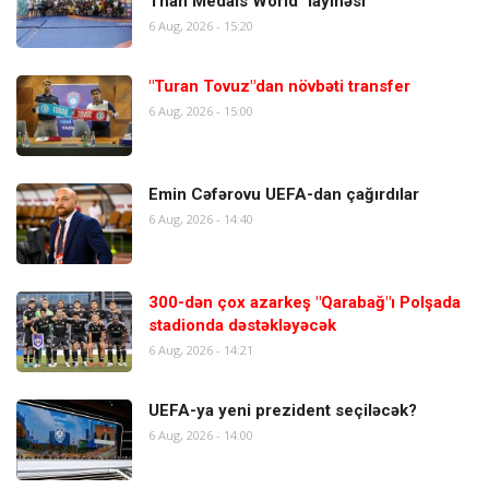
Than Medals World" layihəsi
6 Aug, 2026 - 15:20
"Turan Tovuz"dan növbəti transfer
6 Aug, 2026 - 15:00
Emin Cəfərovu UEFA-dan çağırdılar
6 Aug, 2026 - 14:40
300-dən çox azarkeş "Qarabağ"ı Polşada
stadionda dəstəkləyəcək
6 Aug, 2026 - 14:21
UEFA-ya yeni prezident seçiləcək?
6 Aug, 2026 - 14:00