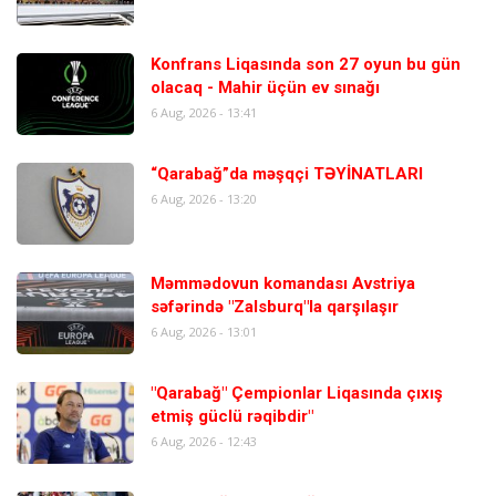
Konfrans Liqasında son 27 oyun bu gün
olacaq - Mahir üçün ev sınağı
6 Aug, 2026 - 13:41
“Qarabağ”da məşqçi TƏYİNATLARI
6 Aug, 2026 - 13:20
Məmmədovun komandası Avstriya
səfərində "Zalsburq"la qarşılaşır
6 Aug, 2026 - 13:01
"Qarabağ" Çempionlar Liqasında çıxış
etmiş güclü rəqibdir"
6 Aug, 2026 - 12:43