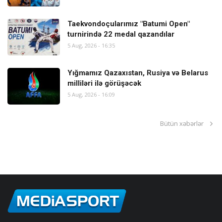
Taekvondoçularımız "Batumi Open"
turnirində 22 medal qazandılar
5 Aug, 2026 - 16:35
Yığmamız Qazaxıstan, Rusiya və Belarus
milliləri ilə görüşəcək
5 Aug, 2026 - 16:09
Bütün xəbərlər