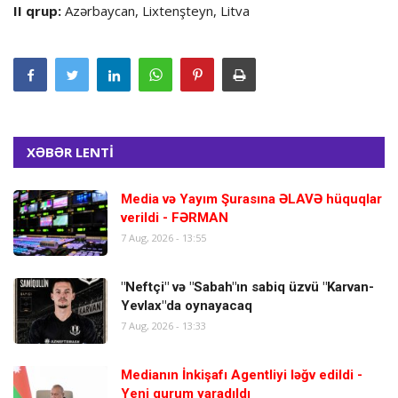
II qrup:
Azərbaycan, Lixtenşteyn, Litva
XƏBƏR LENTİ
Media və Yayım Şurasına ƏLAVƏ hüquqlar
verildi - FƏRMAN
7 Aug, 2026 - 13:55
"Neftçi" və "Sabah"ın sabiq üzvü "Karvan-
Yevlax"da oynayacaq
7 Aug, 2026 - 13:33
Medianın İnkişafı Agentliyi ləğv edildi -
Yeni qurum yaradıldı