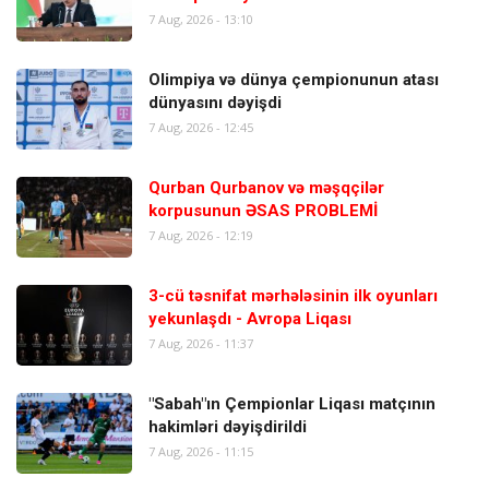
7 Aug, 2026 - 13:10
Olimpiya və dünya çempionunun atası
dünyasını dəyişdi
7 Aug, 2026 - 12:45
Qurban Qurbanov və məşqçilər
korpusunun ƏSAS PROBLEMİ
7 Aug, 2026 - 12:19
3-cü təsnifat mərhələsinin ilk oyunları
yekunlaşdı - Avropa Liqası
7 Aug, 2026 - 11:37
"Sabah"ın Çempionlar Liqası matçının
hakimləri dəyişdirildi
7 Aug, 2026 - 11:15