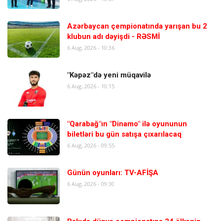
Azərbaycan çempionatında yarışan bu 2
klubun adı dəyişdi - RƏSMİ
6 Aug, 2026 - 10:36
"Kəpəz"də yeni müqavilə
6 Aug, 2026 - 10:15
"Qarabağ"ın "Dinamo" ilə oyununun
biletləri bu gün satışa çıxarılacaq
6 Aug, 2026 - 09:55
Günün oyunları: TV-AFİŞA
6 Aug, 2026 - 09:30