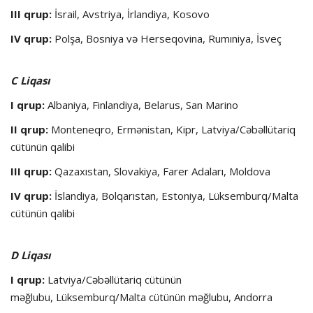
III qrup:
İsrail, Avstriya, İrlandiya, Kosovo
IV qrup:
Polşa, Bosniya və Herseqovina, Rumıniya, İsveç
C Liqası
I qrup:
Albaniya, Finlandiya, Belarus, San Marino
II qrup:
Monteneqro, Ermənistan, Kipr, Latviya/Cəbəllütariq
cütünün qalibi
III qrup:
Qazaxıstan, Slovakiya, Farer Adaları, Moldova
IV qrup:
İslandiya, Bolqarıstan, Estoniya, Lüksemburq/Malta
cütünün qalibi
D Liqası
I qrup:
Latviya/Cəbəllütariq cütünün
məğlubu, Lüksemburq/Malta cütünün məğlubu, Andorra