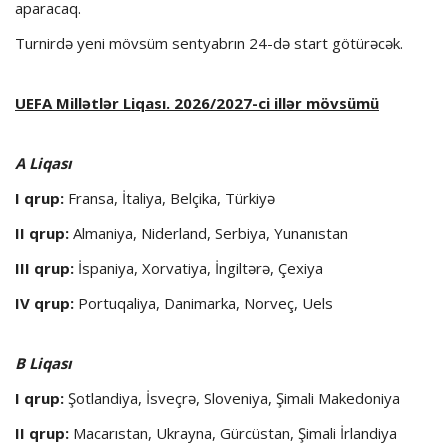
aparacaq.
Turnirdə yeni mövsüm sentyabrın 24-də start götürəcək.
UEFA Millətlər Liqası. 2026/2027-ci illər mövsümü
A Liqası
I qrup:
Fransa, İtaliya, Belçika, Türkiyə
II qrup:
Almaniya, Niderland, Serbiya, Yunanıstan
III qrup:
İspaniya, Xorvatiya, İngiltərə, Çexiya
IV qrup:
Portuqaliya, Danimarka, Norveç, Uels
B Liqası
I qrup:
Şotlandiya, İsveçrə, Sloveniya, Şimali Makedoniya
II qrup:
Macarıstan, Ukrayna, Gürcüstan, Şimali İrlandiya