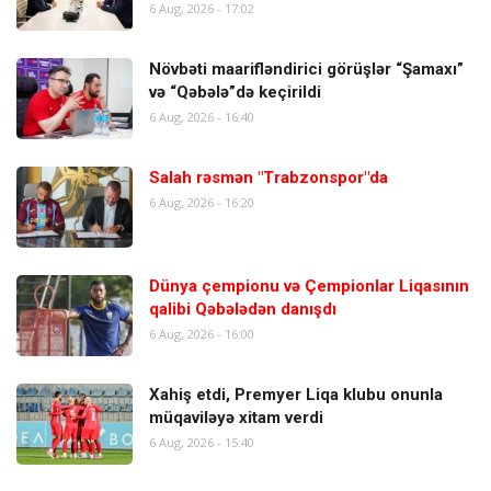
6 Aug, 2026 - 17:02
Növbəti maarifləndirici görüşlər “Şamaxı”
və “Qəbələ”də keçirildi
6 Aug, 2026 - 16:40
Salah rəsmən "Trabzonspor"da
6 Aug, 2026 - 16:20
Dünya çempionu və Çempionlar Liqasının
qalibi Qəbələdən danışdı
6 Aug, 2026 - 16:00
Xahiş etdi, Premyer Liqa klubu onunla
müqaviləyə xitam verdi
6 Aug, 2026 - 15:40