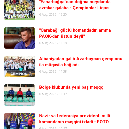
"Fənərbağça"dan doğma meydanda
əzmkar qələbə - Çempionlar Liqası
6 Aug, 2026 - 12:20
"Qarabağ" güclü komandadır, amma
PAOK-dan üstün deyil"
6 Aug, 2026 - 11:58
Albaniyadan gəlib Azərbaycan çempionu
ilə müqavilə bağladı
6 Aug, 2026 - 11:38
Bölgə klubunda yeni baş məşqçi
6 Aug, 2026 - 11:17
Nazir və federasiya prezidenti milli
komandanın məşqini izlədi - FOTO
6 Aug, 2026 - 10:57