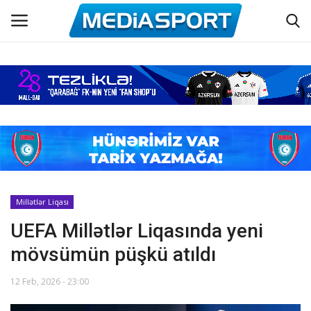
Əsas
Azərbaycan futbolu
Maraqlı
Əlaqə
Millətlər Liqası
UEFA Millətlər Liqasında yeni
Haqqımızda
mövsümün püşkü atıldı
Köşə yazıları
12 Feb, 2026 - 23:00
Dünya futbolu