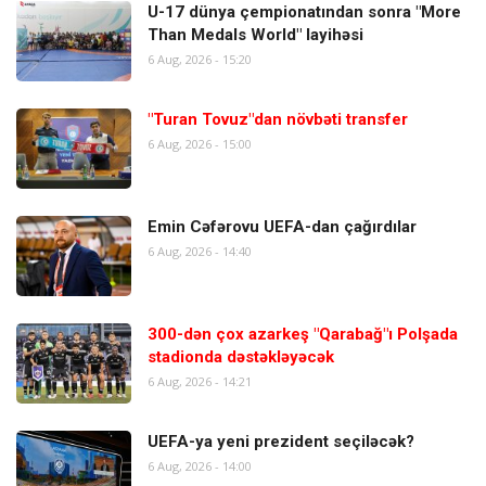
U-17 dünya çempionatından sonra "More
Than Medals World" layihəsi
6 Aug, 2026 - 15:20
"Turan Tovuz"dan növbəti transfer
6 Aug, 2026 - 15:00
Emin Cəfərovu UEFA-dan çağırdılar
6 Aug, 2026 - 14:40
300-dən çox azarkeş "Qarabağ"ı Polşada
stadionda dəstəkləyəcək
6 Aug, 2026 - 14:21
UEFA-ya yeni prezident seçiləcək?
6 Aug, 2026 - 14:00