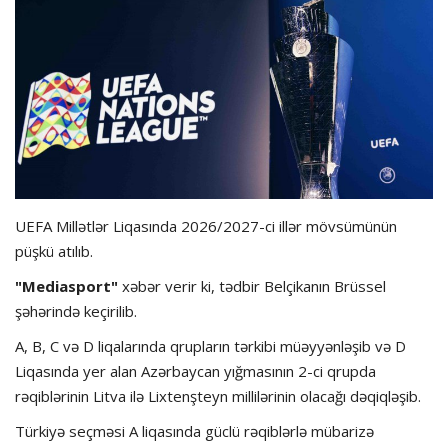
Hadisə
Olimpiada
Layihə
Formula 1
UEFA Millətlər Liqasında 2026/2027-ci illər mövsümünün
İdman növləri
püşkü atılıb.
"Mediasport"
xəbər verir ki, tədbir Belçikanın Brüssel
şəhərində keçirilib.
A, B, C və D liqalarında qrupların tərkibi müəyyənləşib və D
Liqasında yer alan Azərbaycan yığmasının 2-ci qrupda
rəqiblərinin Litva ilə Lixtenşteyn millilərinin olacağı dəqiqləşib.
Türkiyə seçməsi A liqasında güclü rəqiblərlə mübarizə