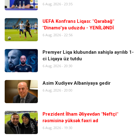
6 Aug, 2026 - 23:35
UEFA Konfrans Liqası: "Qarabağ"
"Dinamo"ya uduzdu - YENİLƏNDİ
6 Aug, 2026 - 22:56
Premyer Liqa klubundan xahişlə ayrılıb 1-
ci Liqaya üz tutdu
6 Aug, 2026 - 20:30
Asim Xudiyev Albaniyaya gedir
6 Aug, 2026 - 20:00
Prezident İlham Əliyevdən "Neftçi"
rəsmisinə yüksək fəxri ad
6 Aug, 2026 - 19:30