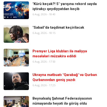
"Kürü keçək?! 5" yarışına rekord sayda
iştirakçı qeydiyyatdan keçib
6 Aug, 2026 - 18:40
"Səbail"də təqdimat keçiriləcək
6 Aug, 2026 - 18:15
Premyer Liqa klubları ilə maliyyə
məsələləri müzakirə edildi
6 Aug, 2026 - 17:50
Ukrayna mətbuatı "Qarabağ" və Qurban
Qurbanovdan geniş yazdı
6 Aug, 2026 - 17:25
Beynəlxalq Şahmat Federasiyasının
nümayəndə heyəti ilə görüş oldu