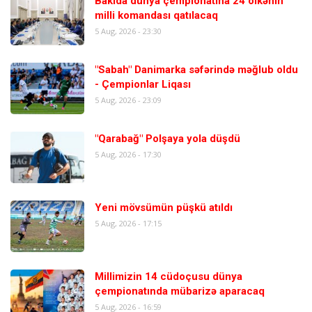
Bakıda dünya çempionatına 24 ölkənin
milli komandası qatılacaq
5 Aug, 2026 - 23:30
"Sabah" Danimarka səfərində məğlub oldu
- Çempionlar Liqası
5 Aug, 2026 - 23:09
"Qarabağ" Polşaya yola düşdü
5 Aug, 2026 - 17:30
Yeni mövsümün püşkü atıldı
5 Aug, 2026 - 17:15
Millimizin 14 cüdoçusu dünya
çempionatında mübarizə aparacaq
5 Aug, 2026 - 16:59