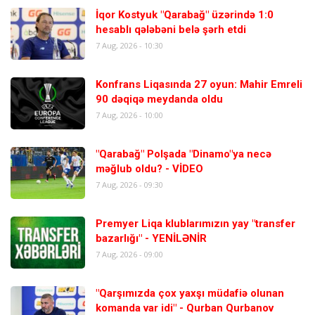
İqor Kostyuk "Qarabağ" üzərində 1:0
hesablı qələbəni belə şərh etdi
7 Aug, 2026 - 10:30
Konfrans Liqasında 27 oyun: Mahir Emreli
90 dəqiqə meydanda oldu
7 Aug, 2026 - 10:00
"Qarabağ" Polşada "Dinamo"ya necə
məğlub oldu? - VİDEO
7 Aug, 2026 - 09:30
Premyer Liqa klublarımızın yay "transfer
bazarlığı" - YENİLƏNİR
7 Aug, 2026 - 09:00
"Qarşımızda çox yaxşı müdafiə olunan
komanda var idi" - Qurban Qurbanov