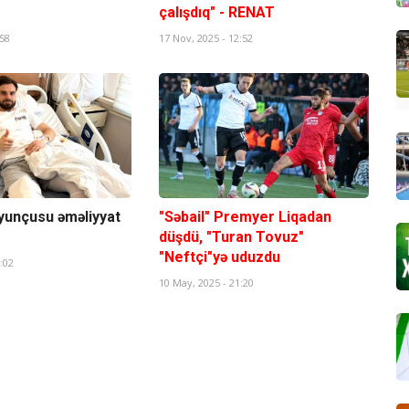
çalışdıq" - RENAT
:58
17 Nov, 2025 - 12:52
yunçusu əməliyyat
"Səbail" Premyer Liqadan
düşdü, "Turan Tovuz"
"Neftçi"yə uduzdu
:02
10 May, 2025 - 21:20