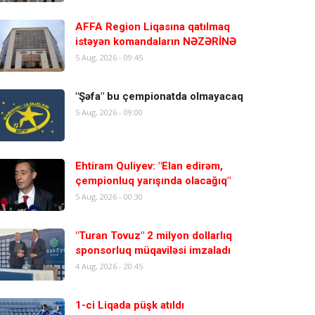
AFFA Region Liqasına qatılmaq
istəyən komandaların NƏZƏRİNƏ
5 Aug, 2026 - 09:45
"Şəfa" bu çempionatda olmayacaq
5 Aug, 2026 - 09:00
Ehtiram Quliyev: "Elan edirəm,
çempionluq yarışında olacağıq"
5 Aug, 2026 - 00:30
"Turan Tovuz" 2 milyon dollarlıq
sponsorluq müqaviləsi imzaladı
4 Aug, 2026 - 20:45
1-ci Liqada püşk atıldı