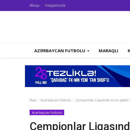
Əlaqə
Haqqımızda
AZƏRBAYCAN FUTBOLU
MARAQLI
Əsas
Azərbaycan futbolu
Çempionlar Liqasında turun qalibi
Azərbaycan futbolu
Çempionlar Liqasınd