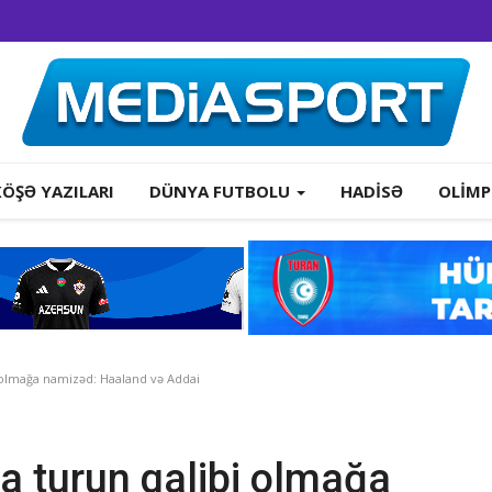
KÖŞƏ YAZILARI
DÜNYA FUTBOLU
HADISƏ
OLIMP
 olmağa namizəd: Haaland və Addai
a turun qalibi olmağa