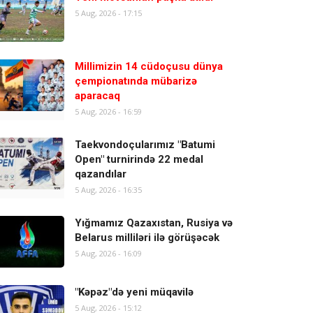
5 Aug, 2026 - 17:15
Millimizin 14 cüdoçusu dünya
çempionatında mübarizə
aparacaq
5 Aug, 2026 - 16:59
Taekvondoçularımız "Batumi
Open" turnirində 22 medal
qazandılar
5 Aug, 2026 - 16:35
Yığmamız Qazaxıstan, Rusiya və
Belarus milliləri ilə görüşəcək
5 Aug, 2026 - 16:09
"Kəpəz"də yeni müqavilə
5 Aug, 2026 - 15:12