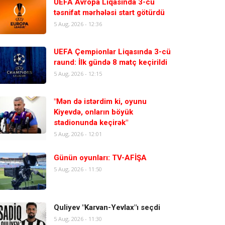
UEFA Avropa Liqasında 3-cü
təsnifat mərhələsi start götürdü
5 Aug, 2026 - 12:36
UEFA Çempionlar Liqasında 3-cü
raund: İlk gündə 8 matç keçirildi
5 Aug, 2026 - 12:15
"Mən də istərdim ki, oyunu
Kiyevdə, onların böyük
stadionunda keçirək"
5 Aug, 2026 - 12:01
Günün oyunları: TV-AFİŞA
5 Aug, 2026 - 11:50
Quliyev "Karvan-Yevlax"ı seçdi
5 Aug, 2026 - 11:30