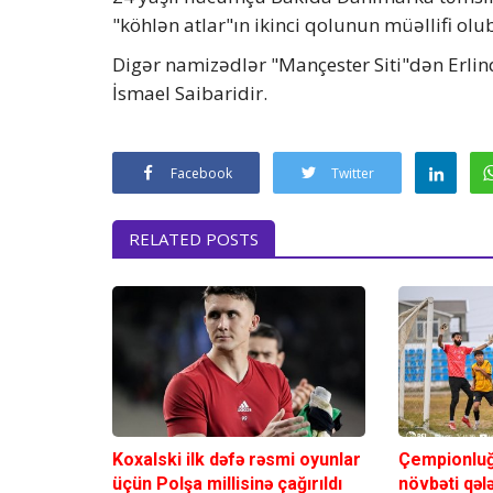
"köhlən atlar"ın ikinci qolunun müəllifi olu
Digər namizədlər "Mançester Siti"dən Erl
İsmael Saibaridir.
Facebook
Twitter
RELATED POSTS
Koxalski ilk dəfə rəsmi oyunlar
Çempionluğa
üçün Polşa millisinə çağırıldı
növbəti qəl