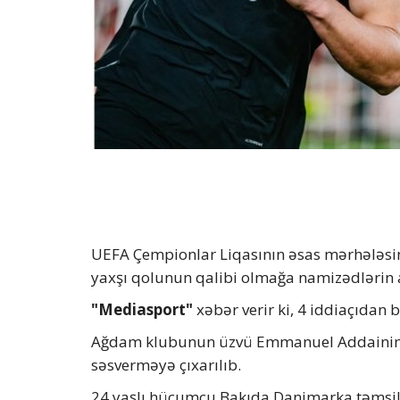
UEFA Çempionlar Liqasının əsas mərhələsind
yaxşı qolunun qalibi olmağa namizədlərin a
"Mediasport"
xəbər verir ki, 4 iddiaçıdan 
Ağdam klubunun üzvü Emmanuel Addainin 
səsverməyə çıxarılıb.
24 yaşlı hücumçu Bakıda Danimarka təmsilç