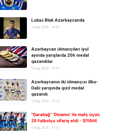
Lukas Blak Azərbaycanda
5 Aug, 2026 - 14:50
Azərbaycan idmançıları iyul
ayında yarışlarda 206 medal
qazanıblar
5 Aug, 2026 - 14:33
Azərbaycanın iki idmançısı Əbu-
Dabi yarışında qızıl medal
qazandı
5 Aug, 2026 - 14:15
"Qarabağ" "Dinamo" ilə matç üçün
20 futbolçu sifariş etdi - SİYAHI
5 Aug, 2026 - 13:57