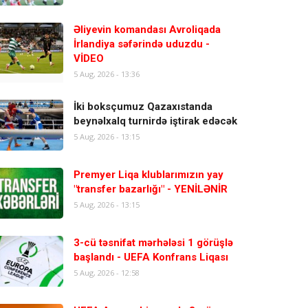
Əliyevin komandası Avroliqada
İrlandiya səfərində uduzdu -
VİDEO
5 Aug, 2026 - 13:36
İki boksçumuz Qazaxıstanda
beynəlxalq turnirdə iştirak edəcək
5 Aug, 2026 - 13:15
Premyer Liqa klublarımızın yay
"transfer bazarlığı" - YENİLƏNİR
5 Aug, 2026 - 13:15
3-cü təsnifat mərhələsi 1 görüşlə
başlandı - UEFA Konfrans Liqası
5 Aug, 2026 - 12:58