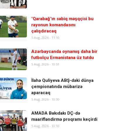
"Qarabağ"ın sabiq məşqçisi bu
rayonun komandasını
çalışdıracaq
5 Aug, 2026 - 11:10
Azərbaycanda oynamış daha bir
futbolçu Ermənistana üz tutdu
5 Aug, 2026 - 10:51
İlahə Quliyeva ABŞ-dəki dünya
çempionatında mübarizə
aparacaq
5 Aug, 2026 - 10:30
AMADA Bakıdakı DÇ-də
maarifləndirmə proqramı keçirdi
5 Aug, 2026 - 10:10