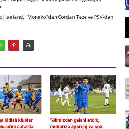
b.
inq Haaland, "Monako"dan Cordan Teze və PSV-dən
 iddialı klublar
"Əlimizdən gələni etdik,
əbələrini səfərdə
mübarizə apardıq və çox