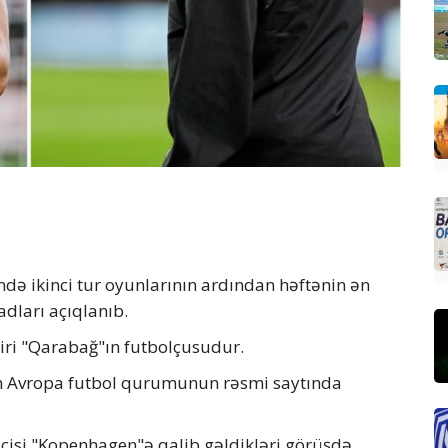
ə ikinci tur oyunlarının ardından həftənin ən
dları açıqlanıb.
biri "Qarabağ"ın futbolçusudur.
Avropa futbol qurumunun rəsmi saytında
isi "Kopenhagen"ə qalib gəldikləri görüşdə