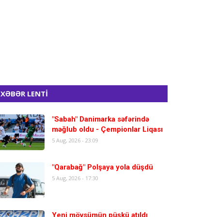
XƏBƏR LENTİ
"Sabah" Danimarka səfərində
məğlub oldu - Çempionlar Liqası
5 Aug, 2026 - 23:09
"Qarabağ" Polşaya yola düşdü
5 Aug, 2026 - 17:30
Yeni mövsümün püşkü atıldı