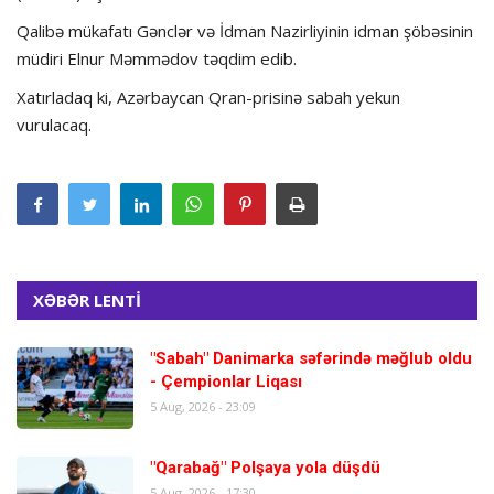
Qalibə mükafatı Gənclər və İdman Nazirliyinin idman şöbəsinin
müdiri Elnur Məmmədov təqdim edib.
Xatırladaq ki, Azərbaycan Qran-prisinə sabah yekun
vurulacaq.
XƏBƏR LENTİ
"Sabah" Danimarka səfərində məğlub oldu
- Çempionlar Liqası
5 Aug, 2026 - 23:09
"Qarabağ" Polşaya yola düşdü
5 Aug, 2026 - 17:30