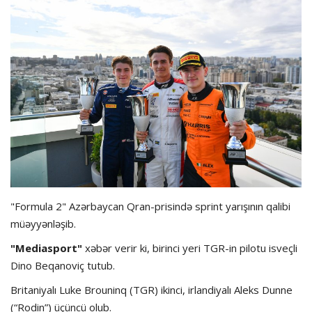
Hadisə
Olimpiada
Layihə
Formula 1
İdman növləri
"Formula 2" Azərbaycan Qran-prisində sprint yarışının qalibi
müəyyənləşib.
"Mediasport"
xəbər verir ki, birinci yeri TGR-in pilotu isveçli
Dino Beqanoviç tutub.
Britaniyalı Luke Brouninq (TGR) ikinci, irlandiyalı Aleks Dunne
(“Rodin”) üçüncü olub.