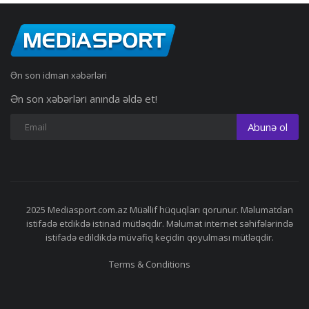
Ən son idman xəbərləri
Ən son xəbərləri anında əldə et!
Abunə ol
2025 Mediasport.com.az Müəllif hüquqları qorunur. Məlumatdan
istifadə etdikdə istinad mütləqdir. Məlumat internet səhifələrində
istifadə edildikdə müvafiq keçidin qoyulması mütləqdir.
Terms & Conditions