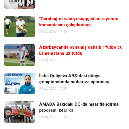
"Qarabağ"ın sabiq məşqçisi bu rayonun
komandasını çalışdıracaq
5 Aug, 2026 - 11:10
Azərbaycanda oynamış daha bir futbolçu
Ermənistana üz tutdu
5 Aug, 2026 - 10:51
İlahə Quliyeva ABŞ-dəki dünya
çempionatında mübarizə aparacaq
5 Aug, 2026 - 10:30
AMADA Bakıdakı DÇ-də maarifləndirmə
proqramı keçirdi
5 Aug, 2026 - 10:10