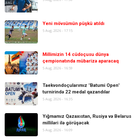
Yeni mövsümün püşkü atıldı
5 Aug, 2026 - 17:15
Millimizin 14 cüdoçusu dünya
çempionatında mübarizə aparacaq
5 Aug, 2026 - 16:59
Taekvondoçularımız "Batumi Open"
turnirində 22 medal qazandılar
5 Aug, 2026 - 16:35
Yığmamız Qazaxıstan, Rusiya və Belarus
milliləri ilə görüşəcək
5 Aug, 2026 - 16:09