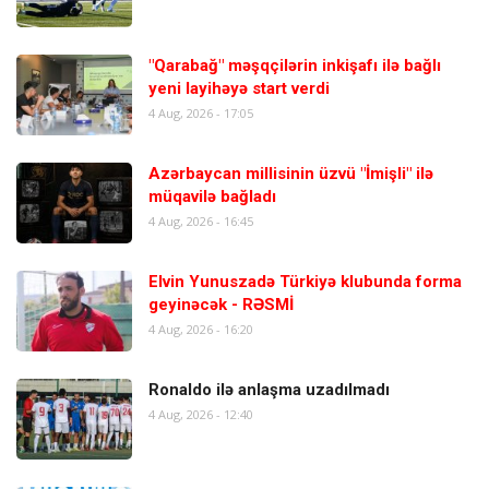
"Qarabağ" məşqçilərin inkişafı ilə bağlı
yeni layihəyə start verdi
4 Aug, 2026 - 17:05
Azərbaycan millisinin üzvü "İmişli" ilə
müqavilə bağladı
4 Aug, 2026 - 16:45
Elvin Yunuszadə Türkiyə klubunda forma
geyinəcək - RƏSMİ
4 Aug, 2026 - 16:20
Ronaldo ilə anlaşma uzadılmadı
4 Aug, 2026 - 12:40