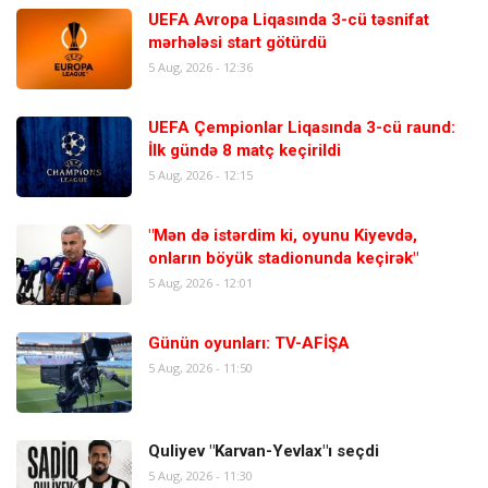
UEFA Avropa Liqasında 3-cü təsnifat
mərhələsi start götürdü
5 Aug, 2026 - 12:36
UEFA Çempionlar Liqasında 3-cü raund:
İlk gündə 8 matç keçirildi
5 Aug, 2026 - 12:15
"Mən də istərdim ki, oyunu Kiyevdə,
onların böyük stadionunda keçirək"
5 Aug, 2026 - 12:01
Günün oyunları: TV-AFİŞA
5 Aug, 2026 - 11:50
Quliyev "Karvan-Yevlax"ı seçdi
5 Aug, 2026 - 11:30