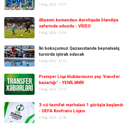
5 Aug, 2026 - 13:57
Əliyevin komandası Avroliqada İrlandiya
səfərində uduzdu - VİDEO
5 Aug, 2026 - 13:36
İki boksçumuz Qazaxıstanda beynəlxalq
turnirdə iştirak edəcək
5 Aug, 2026 - 13:15
Premyer Liqa klublarımızın yay "transfer
bazarlığı" - YENİLƏNİR
5 Aug, 2026 - 13:15
3-cü təsnifat mərhələsi 1 görüşlə başlandı
- UEFA Konfrans Liqası
5 Aug, 2026 - 12:58