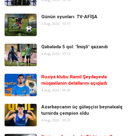
Günün oyunları: TV-AFİŞA
4 Aug, 2026 - 10:37
Qəbələdə 5 qol: "İmişli" qazandı
4 Aug, 2026 - 10:15
Rusiya klubu Ramil Şeydayevlə
müqavilənin detallarını açıqladı
4 Aug, 2026 - 09:50
Azərbaycanın üç güləşçisi beynəlxalq
turnirdə çempion oldu
4 Aug, 2026 - 09:20