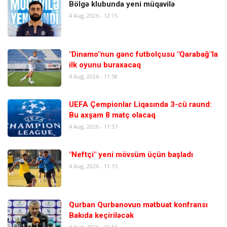
Bölgə klubunda yeni müqavilə
4 Aug, 2026 - 12:15
"Dinamo"nun gənc futbolçusu "Qarabağ"la
ilk oyunu buraxacaq
4 Aug, 2026 - 11:58
UEFA Çempionlar Liqasında 3-cü raund:
Bu axşam 8 matç olacaq
4 Aug, 2026 - 11:37
"Neftçi" yeni mövsüm üçün başladı
4 Aug, 2026 - 11:15
Qurban Qurbanovun mətbuat konfransı
Bakıda keçiriləcək
4 Aug, 2026 - 10:56