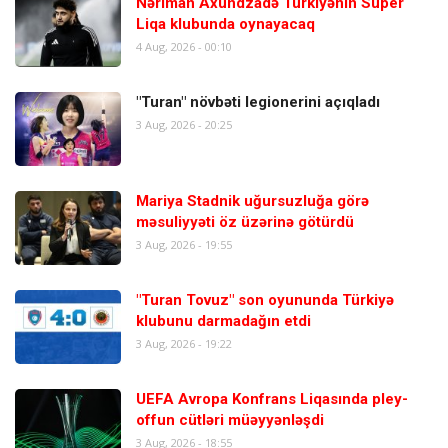
Nəriman Axundzadə Türkiyənin Super
Liqa klubunda oynayacaq
4 Aug, 2026 - 00:10
"Turan" növbəti legionerini açıqladı
3 Aug, 2026 - 20:25
Mariya Stadnik uğursuzluğa görə
məsuliyyəti öz üzərinə götürdü
3 Aug, 2026 - 19:55
"Turan Tovuz" son oyununda Türkiyə
klubunu darmadağın etdi
3 Aug, 2026 - 19:22
UEFA Avropa Konfrans Liqasında pley-
offun cütləri müəyyənləşdi
3 Aug, 2026 - 18:55