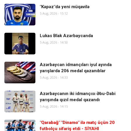
"Kəpəz"də yeni müqavilə
5 Aug, 2026 - 15:12
Lukas Blak Azərbaycanda
5 Aug, 2026 - 14:50
Azərbaycan idmançıları iyul ayında
yarışlarda 206 medal qazanıblar
5 Aug, 2026 - 14:33
Azərbaycanın iki idmançısı Əbu-Dabi
yarışında qızıl medal qazandı
5 Aug, 2026 - 14:15
"Qarabağ" "Dinamo" ilə matç üçün 20
futbolçu sifariş etdi - SİYAHI