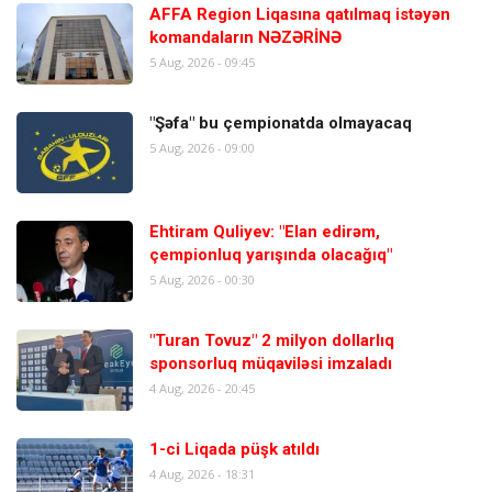
AFFA Region Liqasına qatılmaq istəyən
komandaların NƏZƏRİNƏ
5 Aug, 2026 - 09:45
"Şəfa" bu çempionatda olmayacaq
5 Aug, 2026 - 09:00
Ehtiram Quliyev: "Elan edirəm,
çempionluq yarışında olacağıq"
5 Aug, 2026 - 00:30
"Turan Tovuz" 2 milyon dollarlıq
sponsorluq müqaviləsi imzaladı
4 Aug, 2026 - 20:45
1-ci Liqada püşk atıldı
4 Aug, 2026 - 18:31