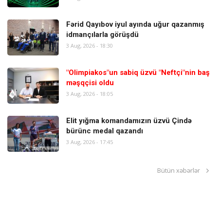
Fərid Qayıbov iyul ayında uğur qazanmış
idmançılarla görüşdü
3 Aug, 2026 - 18:30
"Olimpiakos"un sabiq üzvü "Neftçi"nin baş
məşqçisi oldu
3 Aug, 2026 - 18:05
Elit yığma komandamızın üzvü Çində
bürünc medal qazandı
3 Aug, 2026 - 17:45
Bütün xəbərlər