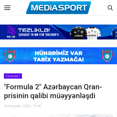
Əsas
Azərbaycan futbolu
Maraqlı
Əlaqə
Formula 1
"Formula 2" Azərbaycan Qran-
Haqqımızda
prisinin qalibi müəyyənləşdi
Köşə yazıları
20 Sentyabr, 2025 - 17:40
Dünya futbolu