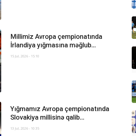
Millimiz Avropa çempionatında
İrlandiya yığmasına məğlub...
15 Jul, 2026 - 15:10
Yığmamız Avropa çempionatında
Slovakiya millisinə qalib...
13 Jul, 2026 - 10:35