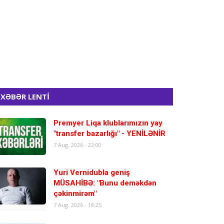
XƏBƏR LENTİ
Premyer Liqa klublarımızın yay
"transfer bazarlığı" - YENİLƏNİR
7 Aug, 2026 - 22:00
Yuri Vernidubla geniş
MÜSAHİBƏ: "Bunu deməkdən
çəkinmirəm"
7 Aug, 2026 - 18:25