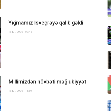
Yığmamız İsveçrəyə qalib gəldi
18 Jul, 2026 - 09:45
Millimizdən növbəti məğlubiyyət
16 Jul, 2026 - 13:30