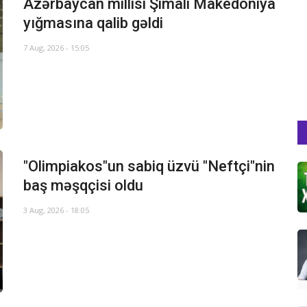
Azərbaycan millisi Şimali Makedoniya
yığmasına qalib gəldi
7 Aug, 2026 - 15:05
"Olimpiakos"un sabiq üzvü "Neftçi"nin
baş məşqçisi oldu
3 Aug, 2026 - 18:05