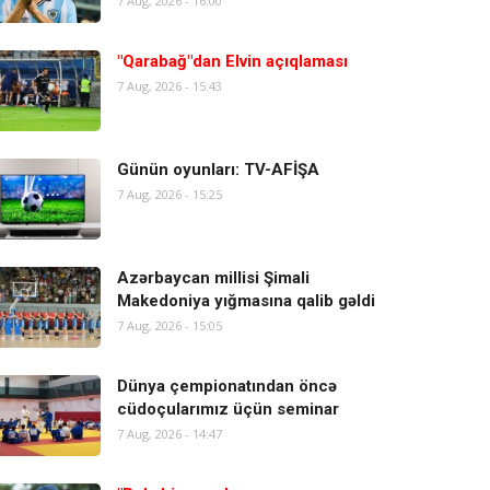
7 Aug, 2026 - 16:00
"Qarabağ"dan Elvin açıqlaması
7 Aug, 2026 - 15:43
Günün oyunları: TV-AFİŞA
7 Aug, 2026 - 15:25
Azərbaycan millisi Şimali
Makedoniya yığmasına qalib gəldi
7 Aug, 2026 - 15:05
Dünya çempionatından öncə
cüdoçularımız üçün seminar
7 Aug, 2026 - 14:47