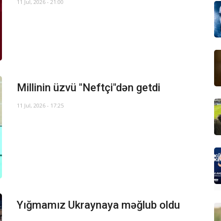
11 Jul, 2026 - 21:00
Millinin üzvü "Neftçi"dən getdi
11 Jul, 2026 - 17:25
Yığmamız Ukraynaya məğlub oldu