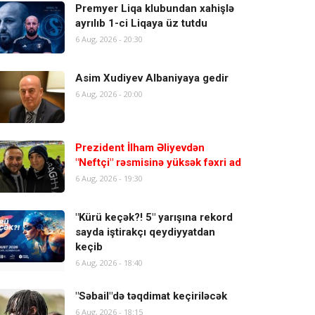
Premyer Liqa klubundan xahişlə
ayrılıb 1-ci Liqaya üz tutdu
6 Aug, 2026 - 20:30
Asim Xudiyev Albaniyaya gedir
6 Aug, 2026 - 20:00
Prezident İlham Əliyevdən
"Neftçi" rəsmisinə yüksək fəxri ad
6 Aug, 2026 - 19:30
"Kürü keçək?! 5" yarışına rekord
sayda iştirakçı qeydiyyatdan
keçib
6 Aug, 2026 - 18:40
"Səbail"də təqdimat keçiriləcək
6 Aug, 2026 - 18:15