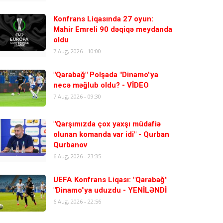
Konfrans Liqasında 27 oyun:
Mahir Emreli 90 dəqiqə meydanda
oldu
7 Aug, 2026 - 10:00
"Qarabağ" Polşada "Dinamo"ya
necə məğlub oldu? - VİDEO
7 Aug, 2026 - 09:30
"Qarşımızda çox yaxşı müdafiə
olunan komanda var idi" - Qurban
Qurbanov
6 Aug, 2026 - 23:35
UEFA Konfrans Liqası: "Qarabağ"
"Dinamo"ya uduzdu - YENİLƏNDİ
6 Aug, 2026 - 22:56