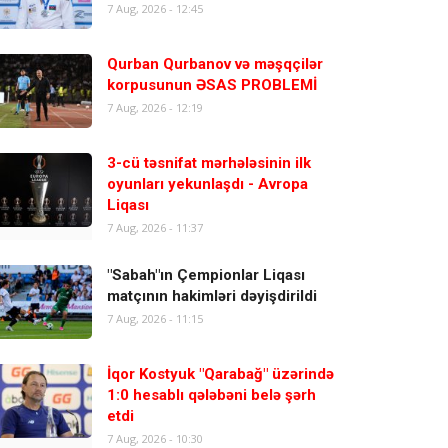
7 Aug, 2026 - 12:45
Qurban Qurbanov və məşqçilər
korpusunun ƏSAS PROBLEMİ
7 Aug, 2026 - 12:19
3-cü təsnifat mərhələsinin ilk
oyunları yekunlaşdı - Avropa
Liqası
7 Aug, 2026 - 11:37
"Sabah"ın Çempionlar Liqası
matçının hakimləri dəyişdirildi
7 Aug, 2026 - 11:15
İqor Kostyuk "Qarabağ" üzərində
1:0 hesablı qələbəni belə şərh
etdi
7 Aug, 2026 - 10:30