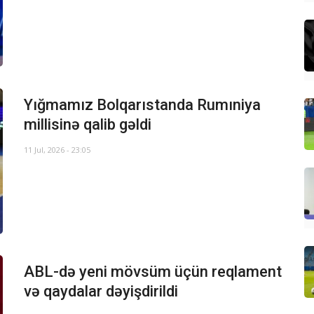
Yığmamız Bolqarıstanda Rumıniya
millisinə qalib gəldi
11 Jul, 2026 - 23:05
ABL-də yeni mövsüm üçün reqlament
və qaydalar dəyişdirildi