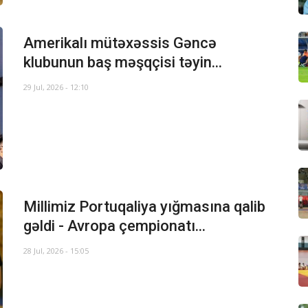
Amerikalı mütəxəssis Gəncə
klubunun baş məşqçisi təyin...
29 Jul, 2026 - 12:10
Millimiz Portuqaliya yığmasına qalib
gəldi - Avropa çempionatı...
28 Jul, 2026 - 15:05