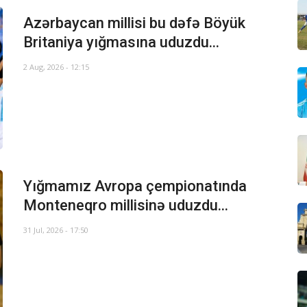
Azərbaycan millisi bu dəfə Böyük
Britaniya yığmasına uduzdu...
2 Aug, 2026 - 12:15
Yığmamız Avropa çempionatında
Monteneqro millisinə uduzdu...
31 Jul, 2026 - 17:50