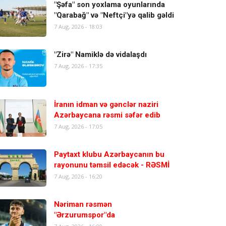
"Şəfa" son yoxlama oyunlarında
"Qarabağ" və "Neftçi"yə qalib gəldi
7 Aug, 2026 - 18:03
"Zirə" Namiklə də vidalaşdı
7 Aug, 2026 - 17:35
İranın idman və gənclər naziri
Azərbaycana rəsmi səfər edib
7 Aug, 2026 - 17:05
Paytaxt klubu Azərbaycanın bu
rayonunu təmsil edəcək - RƏSMİ
7 Aug, 2026 - 16:20
Nəriman rəsmən
"Ərzurumspor"da