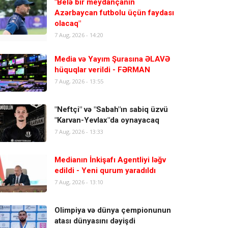
"Belə bir meydançanın
Azərbaycan futbolu üçün faydası
olacaq"
7 Aug, 2026 - 14:20
Media və Yayım Şurasına ƏLAVƏ
hüquqlar verildi - FƏRMAN
7 Aug, 2026 - 13:55
"Neftçi" və "Sabah"ın sabiq üzvü
"Karvan-Yevlax"da oynayacaq
7 Aug, 2026 - 13:33
Medianın İnkişafı Agentliyi ləğv
edildi - Yeni qurum yaradıldı
7 Aug, 2026 - 13:10
Olimpiya və dünya çempionunun
atası dünyasını dəyişdi