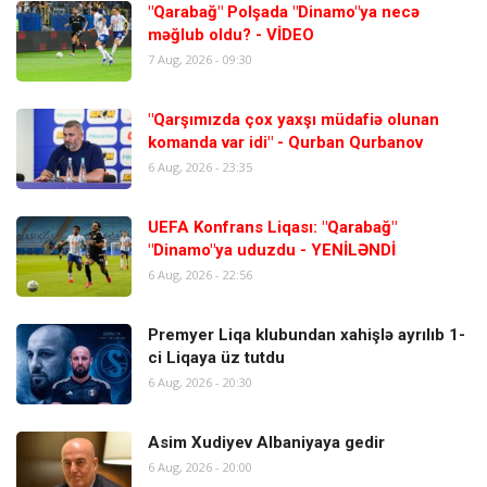
"Qarabağ" Polşada "Dinamo"ya necə
məğlub oldu? - VİDEO
7 Aug, 2026 - 09:30
"Qarşımızda çox yaxşı müdafiə olunan
komanda var idi" - Qurban Qurbanov
6 Aug, 2026 - 23:35
UEFA Konfrans Liqası: "Qarabağ"
"Dinamo"ya uduzdu - YENİLƏNDİ
6 Aug, 2026 - 22:56
Premyer Liqa klubundan xahişlə ayrılıb 1-
ci Liqaya üz tutdu
6 Aug, 2026 - 20:30
Asim Xudiyev Albaniyaya gedir
6 Aug, 2026 - 20:00