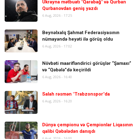
Ukrayna mətbuatı "Qarabağ" və Qurban
Qurbanovdan geniş yazdı
6 Aug, 2026 - 17:25
Beynəlxalq Şahmat Federasiyasının
nümayəndə heyəti ilə görüş oldu
6 Aug, 2026 - 17:02
Növbəti maarifləndirici görüşlər “Şamaxı”
və “Qəbələ”də keçirildi
6 Aug, 2026 - 16:40
Salah rəsmən "Trabzonspor"da
6 Aug, 2026 - 16:20
Dünya çempionu və Çempionlar Liqasının
qalibi Qəbələdən danışdı
6 Aug, 2026 - 16:00