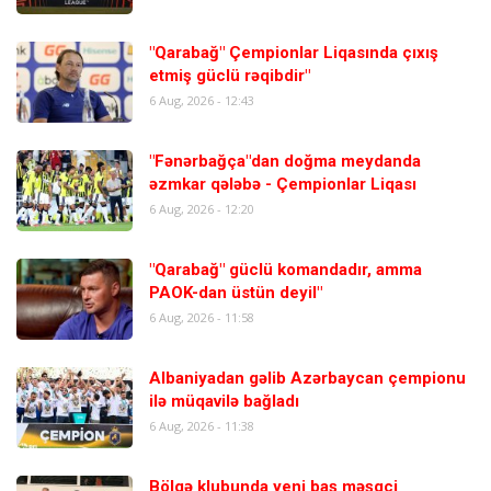
"Qarabağ" Çempionlar Liqasında çıxış
etmiş güclü rəqibdir"
6 Aug, 2026 - 12:43
"Fənərbağça"dan doğma meydanda
əzmkar qələbə - Çempionlar Liqası
6 Aug, 2026 - 12:20
"Qarabağ" güclü komandadır, amma
PAOK-dan üstün deyil"
6 Aug, 2026 - 11:58
Albaniyadan gəlib Azərbaycan çempionu
ilə müqavilə bağladı
6 Aug, 2026 - 11:38
Bölgə klubunda yeni baş məşqçi