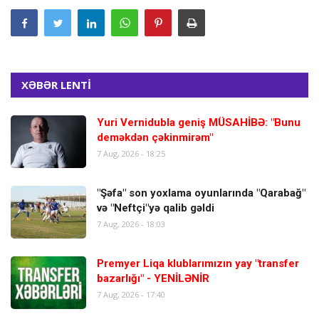
XƏBƏR LENTİ
Yuri Vernidubla geniş MÜSAHİBƏ: "Bunu
deməkdən çəkinmirəm"
7 Aug, 2026 - 18:25
"Şəfa" son yoxlama oyunlarında "Qarabağ"
və "Neftçi"yə qalib gəldi
7 Aug, 2026 - 18:03
Premyer Liqa klublarımızın yay "transfer
bazarlığı" - YENİLƏNİR
7 Aug, 2026 - 17:40