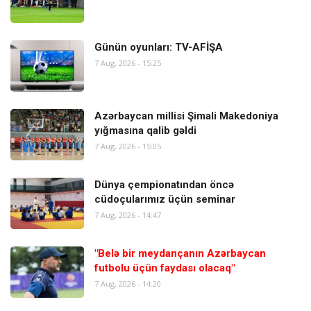
Günün oyunları: TV-AFİŞA
7 Aug, 2026 - 15:25
Azərbaycan millisi Şimali Makedoniya
yığmasına qalib gəldi
7 Aug, 2026 - 15:05
Dünya çempionatından öncə
cüdoçularımız üçün seminar
7 Aug, 2026 - 14:47
"Belə bir meydançanın Azərbaycan
futbolu üçün faydası olacaq"
7 Aug, 2026 - 14:20