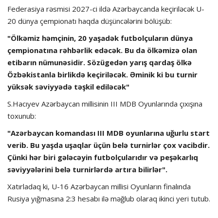
Federasiya rəsmisi 2027-ci ildə Azərbaycanda keçiriləcək U-
20 dünya çempionatı haqda düşüncələrini bölüşüb:
"Ölkəmiz həmçinin, 20 yaşadək futbolçuların dünya
çempionatına rəhbərlik edəcək. Bu da ölkəmizə olan
etibarın nümunəsidir. Sözügedən yarış qardaş ölkə
Özbəkistanla birlikdə keçiriləcək. Əminik ki bu turnir
yüksək səviyyədə təşkil ediləcək"
S.Hacıyev Azərbaycan millisinin III MDB Oyunlarında çıxışına
toxunub:
"Azərbaycan komandası III MDB oyunlarına uğurlu start
verib. Bu yaşda uşaqlar üçün belə turnirlər çox vacibdir.
Çünki hər biri gələcəyin futbolçularıdır və peşəkarlıq
səviyyələrini belə turnirlərdə artıra bilirlər".
Xatırladaq ki, U-16 Azərbaycan millisi Oyunların finalında
Rusiya yığmasına 2:3 hesabı ilə məğlub olaraq ikinci yeri tutub.