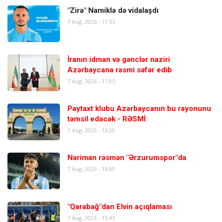
"Zirə" Namiklə də vidalaşdı
7 Aug, 2026 - 17:35
İranın idman və gənclər naziri
Azərbaycana rəsmi səfər edib
7 Aug, 2026 - 17:05
Paytaxt klubu Azərbaycanın bu rayonunu
təmsil edəcək - RƏSMİ
7 Aug, 2026 - 16:20
Nəriman rəsmən "Ərzurumspor"da
7 Aug, 2026 - 16:00
"Qarabağ"dan Elvin açıqlaması
7 Aug, 2026 - 15:43