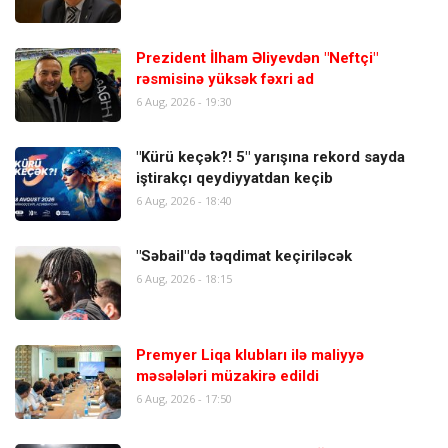
Prezident İlham Əliyevdən "Neftçi"
rəsmisinə yüksək fəxri ad
6 Aug, 2026 - 19:30
"Kürü keçək?! 5" yarışına rekord sayda
iştirakçı qeydiyyatdan keçib
6 Aug, 2026 - 18:40
"Səbail"də təqdimat keçiriləcək
6 Aug, 2026 - 18:15
Premyer Liqa klubları ilə maliyyə
məsələləri müzakirə edildi
6 Aug, 2026 - 17:50