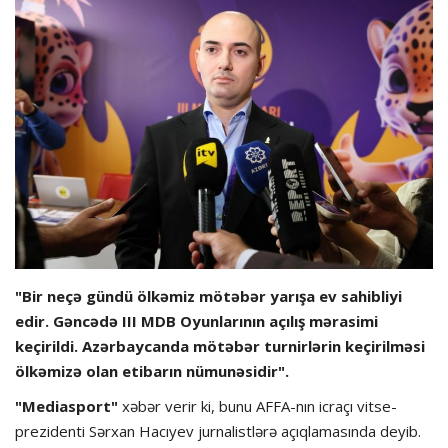
Hadisə
Olimpiada
Layihə
Formula 1
İdman növləri
"Bir neçə gündü ölkəmiz mötəbər yarışa ev sahibliyi
edir. Gəncədə III MDB Oyunlarının açılış mərasimi
keçirildi. Azərbaycanda mötəbər turnirlərin keçirilməsi
ölkəmizə olan etibarın nümunəsidir".
"Mediasport"
xəbər verir ki, bunu AFFA-nın icraçı vitse-
prezidenti Sərxan Hacıyev jurnalistlərə açıqlamasında deyib.