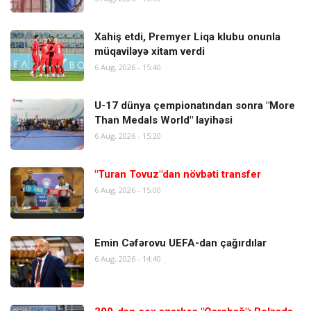
Xahiş etdi, Premyer Liqa klubu onunla
müqaviləyə xitam verdi
6 Aug, 2026 - 15:40
U-17 dünya çempionatından sonra "More
Than Medals World" layihəsi
6 Aug, 2026 - 15:20
"Turan Tovuz"dan növbəti transfer
6 Aug, 2026 - 15:00
Emin Cəfərovu UEFA-dan çağırdılar
6 Aug, 2026 - 14:40