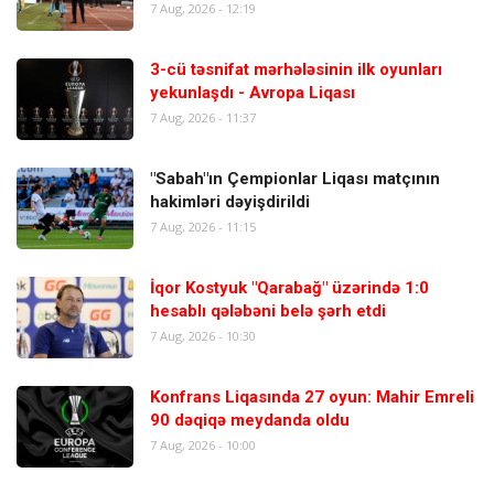
7 Aug, 2026 - 12:19
3-cü təsnifat mərhələsinin ilk oyunları
yekunlaşdı - Avropa Liqası
7 Aug, 2026 - 11:37
"Sabah"ın Çempionlar Liqası matçının
hakimləri dəyişdirildi
7 Aug, 2026 - 11:15
İqor Kostyuk "Qarabağ" üzərində 1:0
hesablı qələbəni belə şərh etdi
7 Aug, 2026 - 10:30
Konfrans Liqasında 27 oyun: Mahir Emreli
90 dəqiqə meydanda oldu
7 Aug, 2026 - 10:00