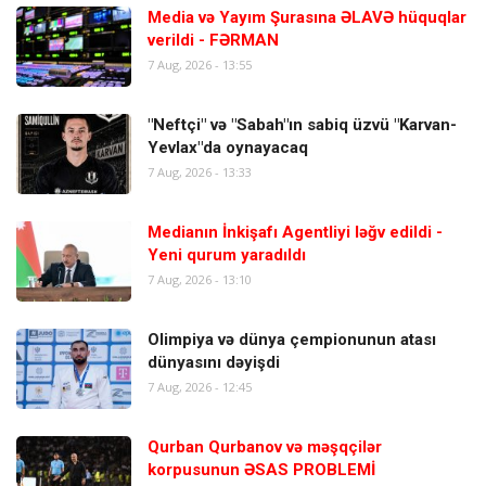
Media və Yayım Şurasına ƏLAVƏ hüquqlar
verildi - FƏRMAN
7 Aug, 2026 - 13:55
"Neftçi" və "Sabah"ın sabiq üzvü "Karvan-
Yevlax"da oynayacaq
7 Aug, 2026 - 13:33
Medianın İnkişafı Agentliyi ləğv edildi -
Yeni qurum yaradıldı
7 Aug, 2026 - 13:10
Olimpiya və dünya çempionunun atası
dünyasını dəyişdi
7 Aug, 2026 - 12:45
Qurban Qurbanov və məşqçilər
korpusunun ƏSAS PROBLEMİ