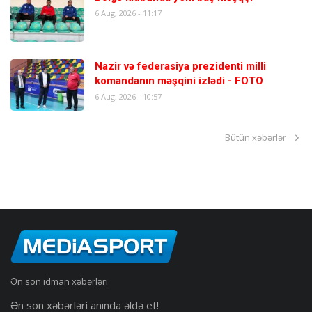
6 Aug, 2026 - 11:17
Nazir və federasiya prezidenti milli
komandanın məşqini izlədi - FOTO
6 Aug, 2026 - 10:57
Bütün xəbərlər
Ən son idman xəbərləri
Ən son xəbərləri anında əldə et!