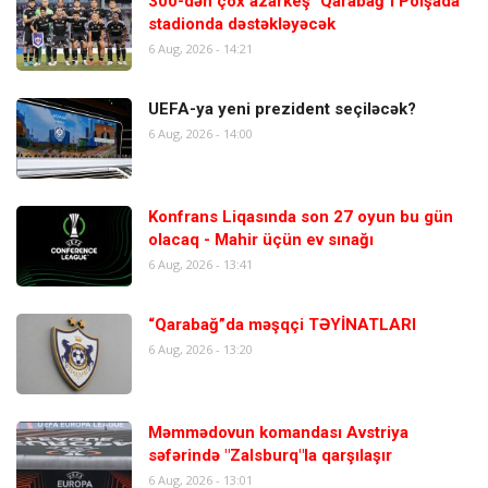
300-dən çox azarkeş "Qarabağ"ı Polşada
stadionda dəstəkləyəcək
6 Aug, 2026 - 14:21
UEFA-ya yeni prezident seçiləcək?
6 Aug, 2026 - 14:00
Konfrans Liqasında son 27 oyun bu gün
olacaq - Mahir üçün ev sınağı
6 Aug, 2026 - 13:41
“Qarabağ”da məşqçi TƏYİNATLARI
6 Aug, 2026 - 13:20
Məmmədovun komandası Avstriya
səfərində "Zalsburq"la qarşılaşır
6 Aug, 2026 - 13:01