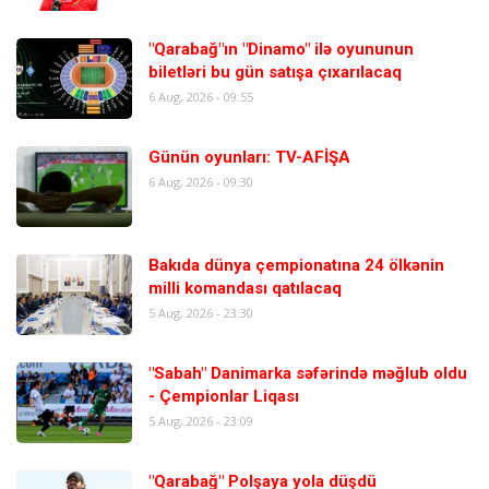
"Qarabağ"ın "Dinamo" ilə oyununun
biletləri bu gün satışa çıxarılacaq
6 Aug, 2026 - 09:55
Günün oyunları: TV-AFİŞA
6 Aug, 2026 - 09:30
Bakıda dünya çempionatına 24 ölkənin
milli komandası qatılacaq
5 Aug, 2026 - 23:30
"Sabah" Danimarka səfərində məğlub oldu
- Çempionlar Liqası
5 Aug, 2026 - 23:09
"Qarabağ" Polşaya yola düşdü