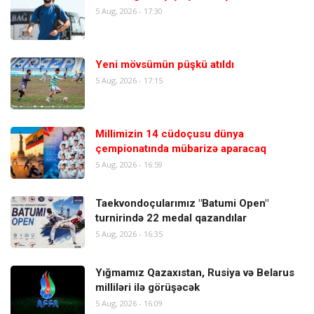
5 Aug, 2026 - 17:30
Yeni mövsümün püşkü atıldı
5 Aug, 2026 - 17:15
Millimizin 14 cüdoçusu dünya
çempionatında mübarizə aparacaq
5 Aug, 2026 - 16:59
Taekvondoçularımız "Batumi Open"
turnirində 22 medal qazandılar
5 Aug, 2026 - 16:35
Yığmamız Qazaxıstan, Rusiya və Belarus
milliləri ilə görüşəcək
5 Aug, 2026 - 16:09