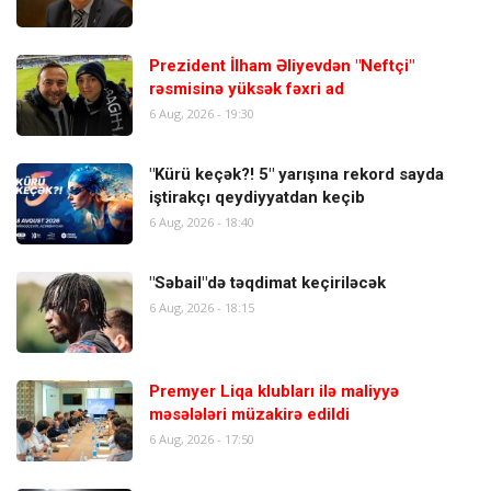
Prezident İlham Əliyevdən "Neftçi"
rəsmisinə yüksək fəxri ad
6 Aug, 2026 - 19:30
"Kürü keçək?! 5" yarışına rekord sayda
iştirakçı qeydiyyatdan keçib
6 Aug, 2026 - 18:40
"Səbail"də təqdimat keçiriləcək
6 Aug, 2026 - 18:15
Premyer Liqa klubları ilə maliyyə
məsələləri müzakirə edildi
6 Aug, 2026 - 17:50