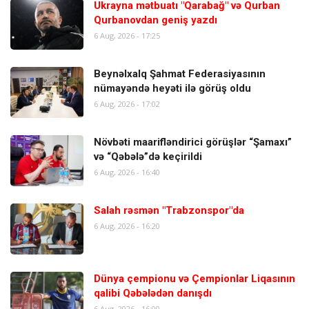
Ukrayna mətbuatı "Qarabağ" və Qurban
Qurbanovdan geniş yazdı
6 Aug, 2026 - 17:25
Beynəlxalq Şahmat Federasiyasının
nümayəndə heyəti ilə görüş oldu
6 Aug, 2026 - 17:02
Növbəti maarifləndirici görüşlər “Şamaxı”
və “Qəbələ”də keçirildi
6 Aug, 2026 - 16:40
Salah rəsmən "Trabzonspor"da
6 Aug, 2026 - 16:20
Dünya çempionu və Çempionlar Liqasının
qalibi Qəbələdən danışdı
6 Aug, 2026 - 16:00