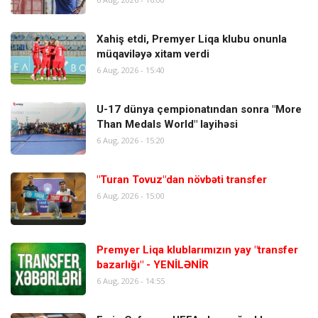
Xahiş etdi, Premyer Liqa klubu onunla
müqaviləyə xitam verdi
6 Aug, 2026 - 15:40
U-17 dünya çempionatından sonra "More
Than Medals World" layihəsi
6 Aug, 2026 - 15:20
"Turan Tovuz"dan növbəti transfer
6 Aug, 2026 - 15:00
Premyer Liqa klublarımızın yay "transfer
bazarlığı" - YENİLƏNİR
6 Aug, 2026 - 14:55