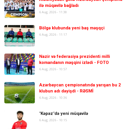
ilə müqavilə bağladı
6 Aug, 2026 - 11:38
Bölgə klubunda yeni baş məşqçi
6 Aug, 2026 - 11:17
Nazir və federasiya prezidenti milli
komandanın məşqini izlədi - FOTO
6 Aug, 2026 - 10:57
Azərbaycan çempionatında yarışan bu 2
klubun adı dəyişdi - RƏSMİ
6 Aug, 2026 - 10:36
"Kəpəz"də yeni müqavilə
6 Aug, 2026 - 10:15