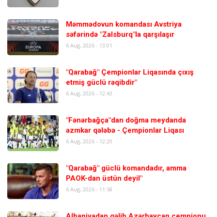
Məmmədovun komandası Avstriya
səfərində "Zalsburq"la qarşılaşır
6 Aug, 2026 - 13:01
"Qarabağ" Çempionlar Liqasında çıxış
etmiş güclü rəqibdir"
6 Aug, 2026 - 12:43
"Fənərbağça"dan doğma meydanda
əzmkar qələbə - Çempionlar Liqası
6 Aug, 2026 - 12:20
"Qarabağ" güclü komandadır, amma
PAOK-dan üstün deyil"
6 Aug, 2026 - 11:58
Albaniyadan gəlib Azərbaycan çempionu