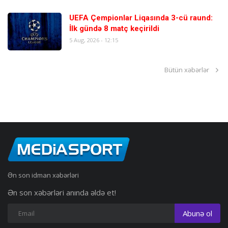
UEFA Çempionlar Liqasında 3-cü raund:
İlk gündə 8 matç keçirildi
5 Aug, 2026 - 12:15
Bütün xəbərlər
Ən son idman xəbərləri
Ən son xəbərləri anında əldə et!
Abunə ol