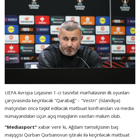
Hadisə
Olimpiada
Layihə
Formula 1
İdman növləri
UEFA Avropa Liqasının 1-ci təsnifat mərhələsinin ilk oyunları
çərçivəsində keçiriləcək "Qarabağ" - "Vestri" (İslandiya)
matçından öncə təşkil ediləcək mətbuat konfransları və media
nümayəndələri üçün açıq məşqlərin vaxtları məlum olub.
"Mediasport"
xəbər verir ki, Ağdam təmsilçisinin baş
məşqçisi Qurban Qurbanovun iştirakı ilə keçiriləcək mətbuat