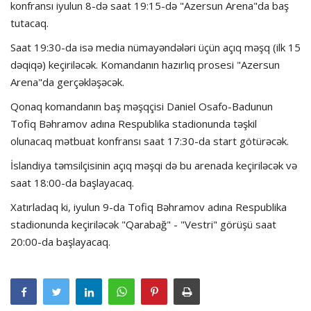
konfransı iyulun 8-də saat 19:15-də "Azersun Arena"da baş
tutacaq.
Saat 19:30-da isə media nümayəndələri üçün açıq məşq (ilk 15
dəqiqə) keçiriləcək. Komandanın hazırlıq prosesi "Azersun
Arena"da gerçəkləşəcək.
Qonaq komandanın baş məşqçisi Daniel Osafo-Badunun
Tofiq Bəhramov adına Respublika stadionunda təşkil
olunacaq mətbuat konfransı saat 17:30-da start götürəcək.
İslandiya təmsilçisinin açıq məşqi də bu arenada keçiriləcək və
saat 18:00-da başlayacaq.
Xatırladaq ki, iyulun 9-da Tofiq Bəhramov adına Respublika
stadionunda keçiriləcək "Qarabağ" - "Vestri" görüşü saat
20:00-da başlayacaq.