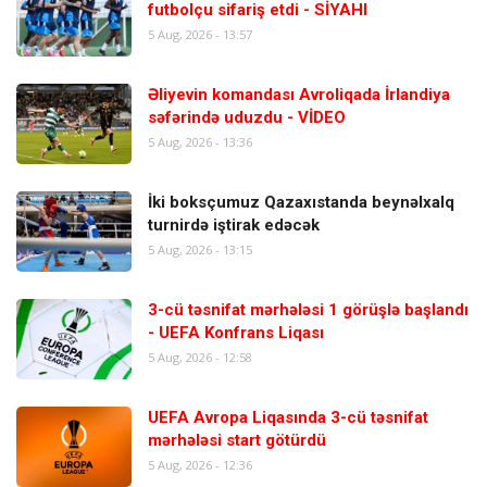
futbolçu sifariş etdi - SİYAHI
5 Aug, 2026 - 13:57
Əliyevin komandası Avroliqada İrlandiya
səfərində uduzdu - VİDEO
5 Aug, 2026 - 13:36
İki boksçumuz Qazaxıstanda beynəlxalq
turnirdə iştirak edəcək
5 Aug, 2026 - 13:15
3-cü təsnifat mərhələsi 1 görüşlə başlandı
- UEFA Konfrans Liqası
5 Aug, 2026 - 12:58
UEFA Avropa Liqasında 3-cü təsnifat
mərhələsi start götürdü
5 Aug, 2026 - 12:36