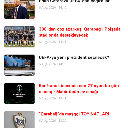
Emin Cəfərovu UEFA-dan çağırdılar
6 Aug, 2026 - 14:40
300-dən çox azarkeş "Qarabağ"ı Polşada
stadionda dəstəkləyəcək
6 Aug, 2026 - 14:21
UEFA-ya yeni prezident seçiləcək?
6 Aug, 2026 - 14:00
Konfrans Liqasında son 27 oyun bu gün
olacaq - Mahir üçün ev sınağı
6 Aug, 2026 - 13:41
“Qarabağ”da məşqçi TƏYİNATLARI
6 Aug, 2026 - 13:20