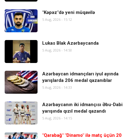
"Kəpəz"də yeni müqavilə
5 Aug, 2026 - 15:12
Lukas Blak Azərbaycanda
5 Aug, 2026 - 14:50
Azərbaycan idmançıları iyul ayında
yarışlarda 206 medal qazanıblar
5 Aug, 2026 - 14:33
Azərbaycanın iki idmançısı Əbu-Dabi
yarışında qızıl medal qazandı
5 Aug, 2026 - 14:15
"Qarabağ" "Dinamo" ilə matç üçün 20