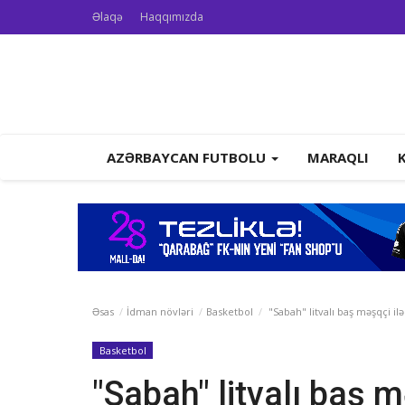
Əlaqə
Haqqımızda
AZƏRBAYCAN FUTBOLU
MARAQLI
Əsas
İdman növləri
Basketbol
"Sabah" litvalı baş məşqçi ilə
Basketbol
"Sabah" litvalı baş mə