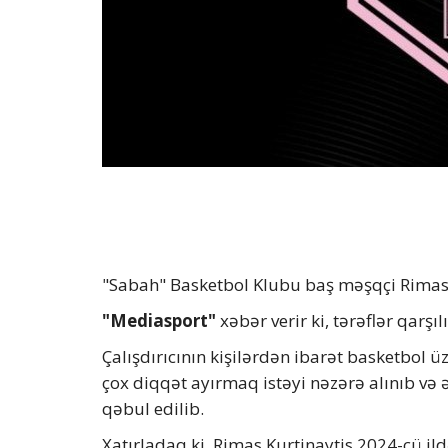
"Sabah" Basketbol Klubu baş məşqçi Rimas Ku
"Mediasport"
xəbər verir ki, tərəflər qarşıl
Çalışdırıcının kişilərdən ibarət basketbol 
çox diqqət ayırmaq istəyi nəzərə alınıb və
qəbul edilib.
Xatırladaq ki, Rimas Kurtinaytis 2024-cü il