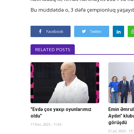
Bu müddətdə o, 3 dəfə çempionluq yaşayı
Facebook
Twitter
RELATED POSTS
"Evdə çox yaxşı oyunlarımız
Emin Əmrul
oldu"
Aydın" klub
görüşdü
17 Dec, 2025 - 11:05
21 Jul, 2025 - 15: