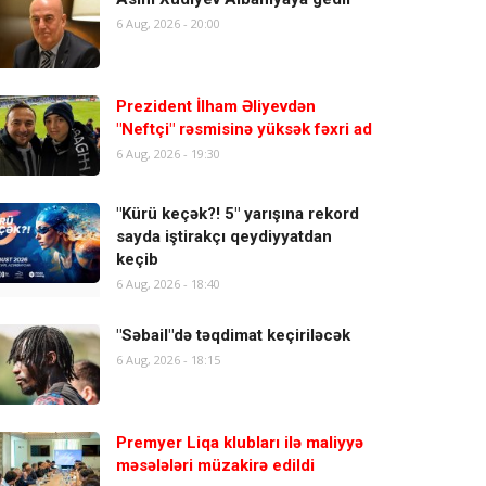
6 Aug, 2026 - 20:00
Prezident İlham Əliyevdən
"Neftçi" rəsmisinə yüksək fəxri ad
6 Aug, 2026 - 19:30
"Kürü keçək?! 5" yarışına rekord
sayda iştirakçı qeydiyyatdan
keçib
6 Aug, 2026 - 18:40
"Səbail"də təqdimat keçiriləcək
6 Aug, 2026 - 18:15
Premyer Liqa klubları ilə maliyyə
məsələləri müzakirə edildi