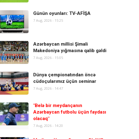
Günün oyunları: TV-AFİŞA
7 Aug, 2026 - 15:25
Azərbaycan millisi Şimali
Makedoniya yığmasına qalib gəldi
7 Aug, 2026 - 15:05
Dünya çempionatından öncə
cüdoçularımız üçün seminar
7 Aug, 2026 - 14:47
"Belə bir meydançanın
Azərbaycan futbolu üçün faydası
olacaq"
7 Aug, 2026 - 14:20