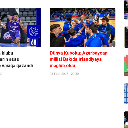
 klubu
Dünya Kuboku: Azərbaycan
arın əsas
millisi Bakıda İrlandiyaya
 vəsiqə qazandı
məğlub oldu
30
23 Feb, 2025 - 20:30