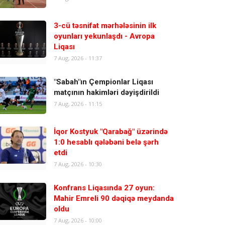
3-cü təsnifat mərhələsinin ilk
oyunları yekunlaşdı - Avropa
Liqası
7 Aug, 2026 - 11:37
"Sabah"ın Çempionlar Liqası
matçının hakimləri dəyişdirildi
7 Aug, 2026 - 11:15
İqor Kostyuk "Qarabağ" üzərində
1:0 hesablı qələbəni belə şərh
etdi
7 Aug, 2026 - 10:30
Konfrans Liqasında 27 oyun:
Mahir Emreli 90 dəqiqə meydanda
oldu
7 Aug, 2026 - 10:00