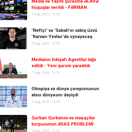
Media və Yayım Şurasına ƏLAVƏ
hüquqlar verildi - FƏRMAN
7 Aug, 2026 - 13:55
"Neftçi" və "Sabah"ın sabiq üzvü
"Karvan-Yevlax"da oynayacaq
7 Aug, 2026 - 13:33
Medianın İnkişafı Agentliyi ləğv
edildi - Yeni qurum yaradıldı
7 Aug, 2026 - 13:10
Olimpiya və dünya çempionunun
atası dünyasını dəyişdi
7 Aug, 2026 - 12:45
Qurban Qurbanov və məşqçilər
korpusunun ƏSAS PROBLEMİ
7 Aug, 2026 - 12:19