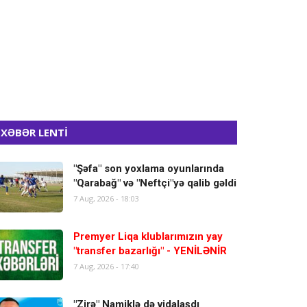
XƏBƏR LENTİ
"Şəfa" son yoxlama oyunlarında
"Qarabağ" və "Neftçi"yə qalib gəldi
7 Aug, 2026 - 18:03
Premyer Liqa klublarımızın yay
"transfer bazarlığı" - YENİLƏNİR
7 Aug, 2026 - 17:40
"Zirə" Namiklə də vidalaşdı