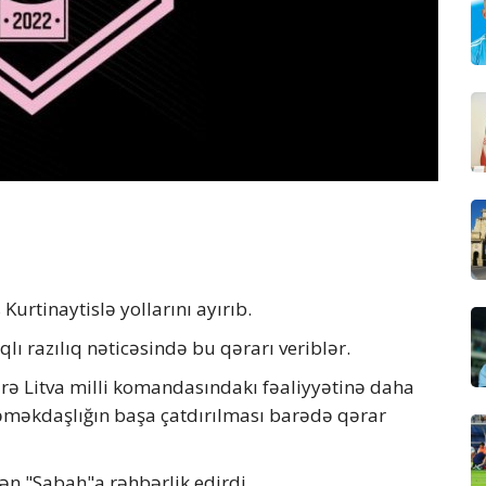
rtinaytislə yollarını ayırıb.
ıqlı razılıq nəticəsində bu qərarı veriblər.
üzrə Litva milli komandasındakı fəaliyyətinə daha
 əməkdaşlığın başa çatdırılması barədə qərar
dən "Sabah"a rəhbərlik edirdi.