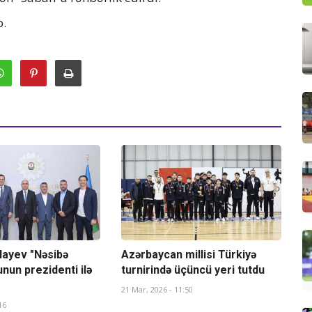
b.
layev "Nəsibə
Azərbaycan millisi Türkiyə
unun prezidenti ilə
turnirində üçüncü yeri tutdu
21 Mar, 2026 - 11:50
16