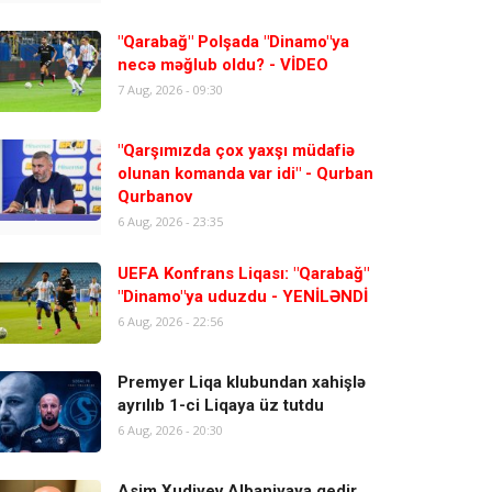
"Qarabağ" Polşada "Dinamo"ya
necə məğlub oldu? - VİDEO
7 Aug, 2026 - 09:30
"Qarşımızda çox yaxşı müdafiə
olunan komanda var idi" - Qurban
Qurbanov
6 Aug, 2026 - 23:35
UEFA Konfrans Liqası: "Qarabağ"
"Dinamo"ya uduzdu - YENİLƏNDİ
6 Aug, 2026 - 22:56
Premyer Liqa klubundan xahişlə
ayrılıb 1-ci Liqaya üz tutdu
6 Aug, 2026 - 20:30
Asim Xudiyev Albaniyaya gedir