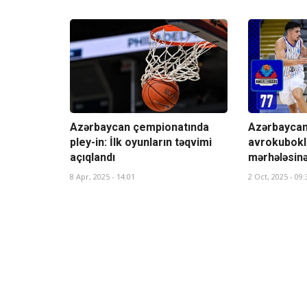
Azərbaycan çempionatında
Azərbaycan
pley-in: İlk oyunların təqvimi
avrokubokl
açıqlandı
mərhələsinə
8 Apr, 2025 - 14:01
2 Oct, 2025 - 09: