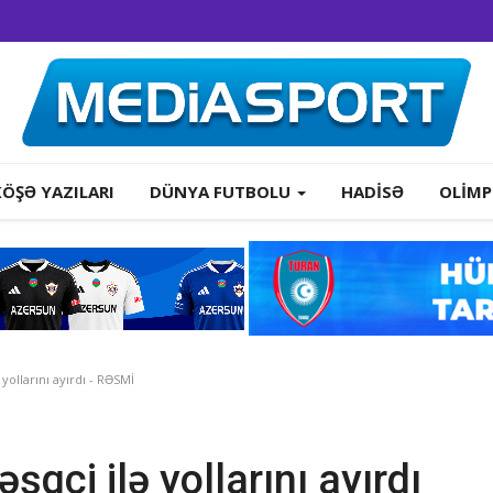
KÖŞƏ YAZILARI
DÜNYA FUTBOLU
HADISƏ
OLIMP
 yollarını ayırdı - RƏSMİ
şqçi ilə yollarını ayırdı