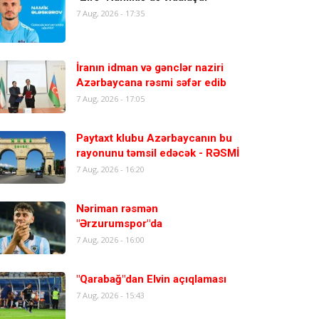
7 Aug, 2026 - 17:35
İranın idman və gənclər naziri
Azərbaycana rəsmi səfər edib
7 Aug, 2026 - 17:05
Paytaxt klubu Azərbaycanın bu
rayonunu təmsil edəcək - RƏSMİ
7 Aug, 2026 - 16:20
Nəriman rəsmən
"Ərzurumspor"da
7 Aug, 2026 - 16:00
"Qarabağ"dan Elvin açıqlaması
7 Aug, 2026 - 15:43