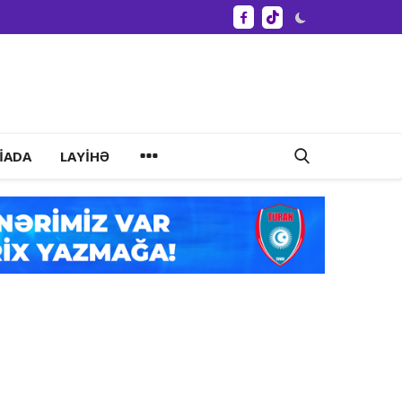
IADA
LAYIHƏ