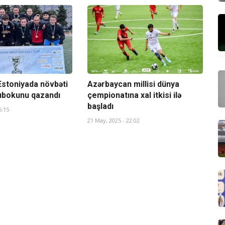
Estoniyada növbəti
Azərbaycan millisi dünya
kubokunu qazandı
çempionatına xal itkisi ilə
başladı
5:15
21 May, 2025 - 22:02