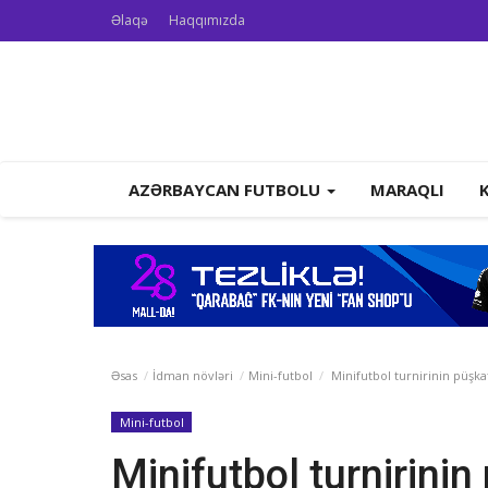
Əlaqə
Haqqımızda
AZƏRBAYCAN FUTBOLU
MARAQLI
Əsas
İdman növləri
Mini-futbol
Minifutbol turnirinin püş
Mini-futbol
Minifutbol turnirin