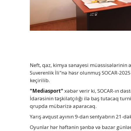
Neft, qaz, kimya sənayesi müəssisələrinin 
Suverenlik İli"nə həsr olunmuş SOCAR-2025
keçirilib.
"Mediasport"
xəbər verir ki, SOCAR-ın dəst
İdarəsinin təşkilatçılığı ilə baş tutacaq t
qrupda mübarizə aparacaq.
Yarış avqust ayının 9-dan sentyabrın 21-d
Oyunlar hər həftənin şənbə və bazar günlə