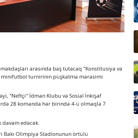
əməkdaşları arasında baş tutacaq "Konstitusiya və
 minifutbol turnirinin püşkatma mərasimi
əyi, "Neftçi" İdman Klubu və Sosial İnkişaf
urnirdə 28 komanda hər birində 4-ü olmaqla 7
ək davam edəcək.
ri Bakı Olimpiya Stadionunun örtülü