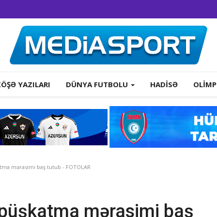
KÖŞƏ YAZILARI
DÜNYA FUTBOLU
HADISƏ
OLIMP
katma mərasimi baş tutub - FOTOLAR
in püşkatma mərasimi baş