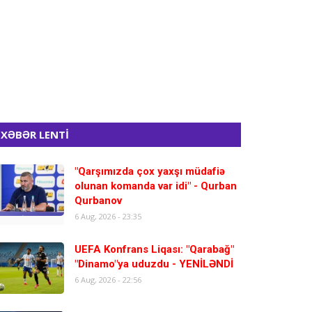
XƏBƏR LENTİ
"Qarşımızda çox yaxşı müdafiə
olunan komanda var idi" - Qurban
Qurbanov
6 Aug, 2026 - 23:35
UEFA Konfrans Liqası: "Qarabağ"
"Dinamo"ya uduzdu - YENİLƏNDİ
6 Aug, 2026 - 22:56