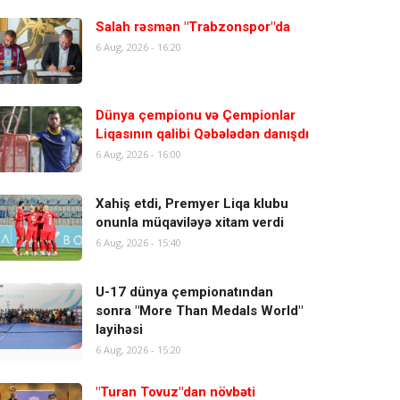
Salah rəsmən "Trabzonspor"da
6 Aug, 2026 - 16:20
Dünya çempionu və Çempionlar
Liqasının qalibi Qəbələdən danışdı
6 Aug, 2026 - 16:00
Xahiş etdi, Premyer Liqa klubu
onunla müqaviləyə xitam verdi
6 Aug, 2026 - 15:40
U-17 dünya çempionatından
sonra "More Than Medals World"
layihəsi
6 Aug, 2026 - 15:20
"Turan Tovuz"dan növbəti