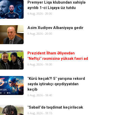
Premyer Liqa klubundan xahişlə
ayrılıb 1-ci Liqaya üz tutdu
6 Aug, 2026 - 20:30
Asim Xudiyev Albaniyaya gedir
6 Aug, 2026 - 20:00
Prezident İlham Əliyevdən
"Neftçi" rəsmisinə yüksək fəxri ad
6 Aug, 2026 - 19:30
"Kürü keçək?! 5" yarışına rekord
sayda iştirakçı qeydiyyatdan
keçib
6 Aug, 2026 - 18:40
"Səbail"də təqdimat keçiriləcək
6 Aug, 2026 - 18:15