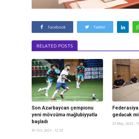
Facebook
Twitter
RELATED POSTS
Son Azərbaycan çempionu
Federasiya
yeni mövsümə məğlubiyyətlə
gedəcək mill
başladı
23 May, 2026 - 1
30 Oct, 2025 - 12:33