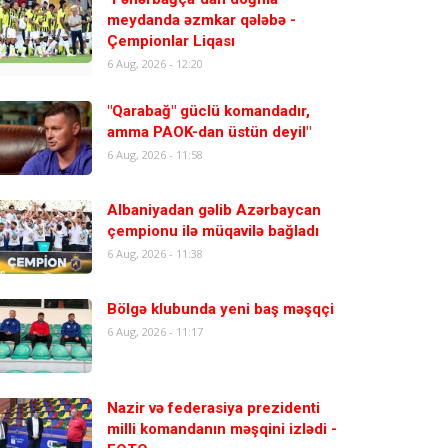
meydanda əzmkar qələbə -
Çempionlar Liqası
6 Aug, 2026 - 12:20
"Qarabağ" güclü komandadır,
amma PAOK-dan üstün deyil"
6 Aug, 2026 - 11:58
Albaniyadan gəlib Azərbaycan
çempionu ilə müqavilə bağladı
6 Aug, 2026 - 11:38
Bölgə klubunda yeni baş məşqçi
6 Aug, 2026 - 11:17
Nazir və federasiya prezidenti
milli komandanın məşqini izlədi -