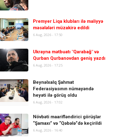
Premyer Liqa klubları ilə maliyyə
məsələləri müzakirə edildi
6 Aug, 2026 - 17:50
Ukrayna mətbuatı "Qarabağ" və
Qurban Qurbanovdan geniş yazdı
6 Aug, 2026 - 17:25
Beynəlxalq Şahmat
Federasiyasının nümayəndə
heyəti ilə görüş oldu
6 Aug, 2026 - 17:02
Növbəti maarifləndirici görüşlər
“Şamaxı” və “Qəbələ”də keçirildi
6 Aug, 2026 - 16:40