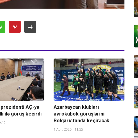
 prezidenti AÇ-yə
Azərbaycan klubları
i ilə görüş keçirdi
avrokubok görüşlərini
Bolqarıstanda keçirəcək
9:10
1 Apr, 2025 - 11:55