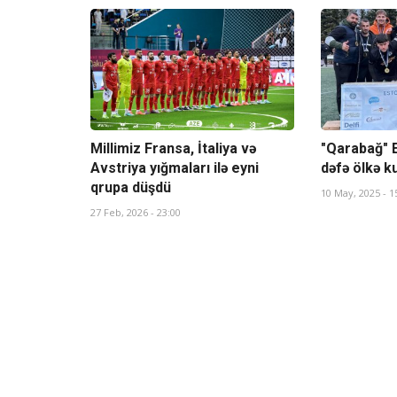
Millimiz Fransa, İtaliya və
"Qarabağ" 
Avstriya yığmaları ilə eyni
dəfə ölkə 
qrupa düşdü
10 May, 2025 - 1
27 Feb, 2026 - 23:00