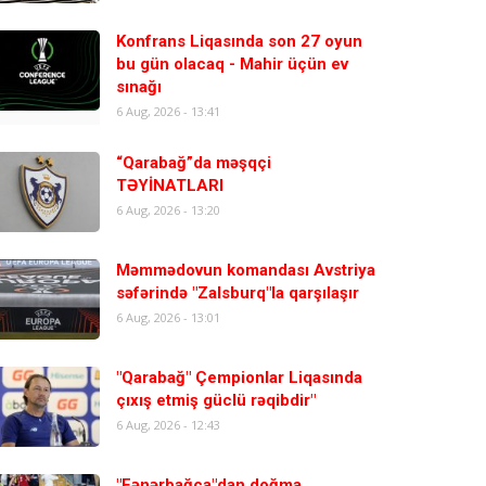
Konfrans Liqasında son 27 oyun
bu gün olacaq - Mahir üçün ev
sınağı
6 Aug, 2026 - 13:41
“Qarabağ”da məşqçi
TƏYİNATLARI
6 Aug, 2026 - 13:20
Məmmədovun komandası Avstriya
səfərində "Zalsburq"la qarşılaşır
6 Aug, 2026 - 13:01
"Qarabağ" Çempionlar Liqasında
çıxış etmiş güclü rəqibdir"
6 Aug, 2026 - 12:43
"Fənərbağça"dan doğma