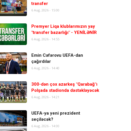
transfer
6 Aug, 2026 - 15:00
Premyer Liqa klublarımızın yay
"transfer bazarlığı" - YENİLƏNİR
6 Aug, 2026 - 14:55
Emin Cəfərovu UEFA-dan
çağırdılar
6 Aug, 2026 - 14:40
300-dən çox azarkeş "Qarabağ"ı
Polşada stadionda dəstəkləyəcək
6 Aug, 2026 - 14:21
UEFA-ya yeni prezident
seçiləcək?
6 Aug, 2026 - 14:00