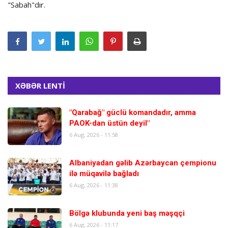
"Sabah"dır.
XƏBƏR LENTİ
"Qarabağ" güclü komandadır, amma
PAOK-dan üstün deyil"
6 Aug, 2026 - 11:58
Albaniyadan gəlib Azərbaycan çempionu
ilə müqavilə bağladı
6 Aug, 2026 - 11:38
Bölgə klubunda yeni baş məşqçi
6 Aug, 2026 - 11:17