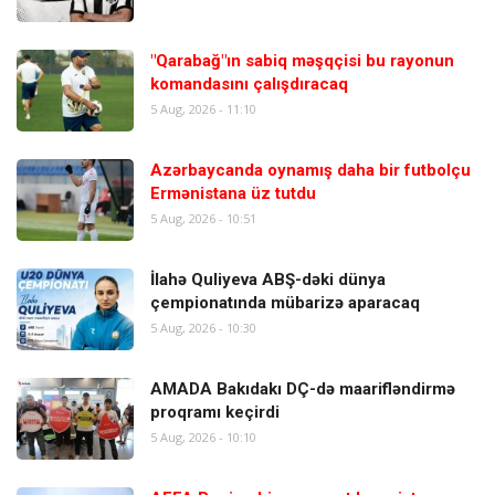
"Qarabağ"ın sabiq məşqçisi bu rayonun
komandasını çalışdıracaq
5 Aug, 2026 - 11:10
Azərbaycanda oynamış daha bir futbolçu
Ermənistana üz tutdu
5 Aug, 2026 - 10:51
İlahə Quliyeva ABŞ-dəki dünya
çempionatında mübarizə aparacaq
5 Aug, 2026 - 10:30
AMADA Bakıdakı DÇ-də maarifləndirmə
proqramı keçirdi
5 Aug, 2026 - 10:10