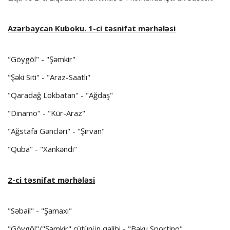
Azərbaycan Kuboku. 1-ci təsnifat mərhələsi
"Göygöl" - "Şəmkir"
"Şəki Siti" - "Araz-Saatlı"
"Qaradağ Lökbatan" - "Ağdaş"
"Dinamo" - "Kür-Araz"
"Ağstafa Gəncləri" - "Şirvan"
"Quba" - "Xankəndi"
2-ci təsnifat mərhələsi
"Səbail" - "Şamaxı"
"Göygöl"/"Şəmkir" cütünün qalibi - "Baku Sportinq"