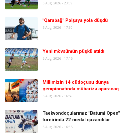
5 Aug, 2026 - 23:09
"Qarabağ" Polşaya yola düşdü
5 Aug, 2026 - 17:30
Yeni mövsümün püşkü atıldı
5 Aug, 2026 - 17:15
Millimizin 14 cüdoçusu dünya
çempionatında mübarizə aparacaq
5 Aug, 2026 - 16:59
Taekvondoçularımız "Batumi Open"
turnirində 22 medal qazandılar
5 Aug, 2026 - 16:35