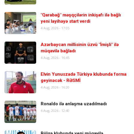
"Qarabağ" məşqçilərin inkişafı ilə bağlı
yeni layihəyə start verdi
4 Aug, 2026 - 17:05
Azərbaycan millisinin üzvü "İmişli" ilə
müqavilə bağladı
4 Aug, 2026 - 16:45
Elvin Yunuszadə Türkiyə klubunda forma
geyinəcək - RƏSMİ
4 Aug, 2026 - 16:20
Ronaldo ilə anlaşma uzadılmadı
4 Aug, 2026 - 12:40
Bölgə klubunda yeni müqavilə