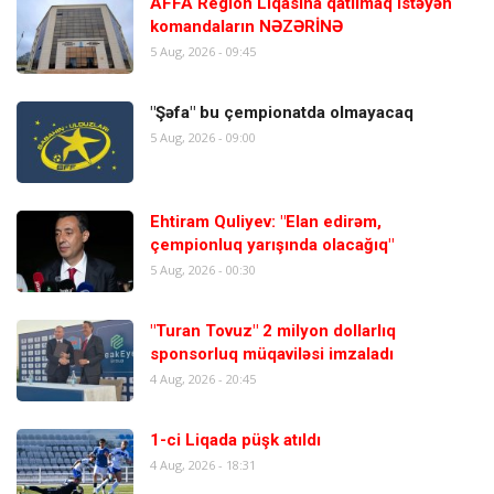
AFFA Region Liqasına qatılmaq istəyən
komandaların NƏZƏRİNƏ
5 Aug, 2026 - 09:45
"Şəfa" bu çempionatda olmayacaq
5 Aug, 2026 - 09:00
Ehtiram Quliyev: "Elan edirəm,
çempionluq yarışında olacağıq"
5 Aug, 2026 - 00:30
"Turan Tovuz" 2 milyon dollarlıq
sponsorluq müqaviləsi imzaladı
4 Aug, 2026 - 20:45
1-ci Liqada püşk atıldı
4 Aug, 2026 - 18:31