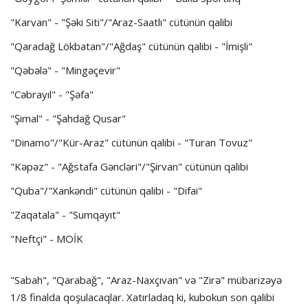
"Karvan" - "Şəki Siti"/"Araz-Saatlı" cütünün qalibi
"Qaradağ Lökbatan"/"Ağdaş" cütünün qalibi - "İmişli"
"Qəbələ" - "Mingəçevir"
"Cəbrayıl" - "Şəfa"
"Şimal" - "Şahdağ Qusar"
"Dinamo"/"Kür-Araz" cütünün qalibi - "Turan Tovuz"
"Kəpəz" - "Ağstafa Gəncləri"/"Şirvan" cütünün qalibi
"Quba"/"Xankəndi" cütünün qalibi - "Difai"
"Zaqatala" - "Sumqayıt"
"Neftçi" - MOİK
"Sabah", "Qarabağ", "Araz-Naxçıvan" və "Zirə" mübarizəyə
1/8 finalda qoşulacaqlar. Xatırladaq ki, kubokun son qalibi