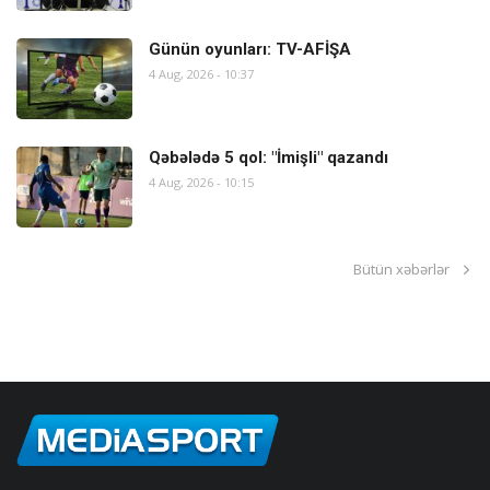
Günün oyunları: TV-AFİŞA
4 Aug, 2026 - 10:37
Qəbələdə 5 qol: "İmişli" qazandı
4 Aug, 2026 - 10:15
Bütün xəbərlər