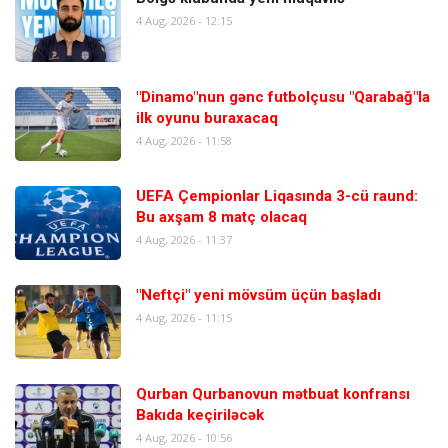
4 Aug, 2026 - 12:15
"Dinamo"nun gənc futbolçusu "Qarabağ"la
ilk oyunu buraxacaq
4 Aug, 2026 - 11:58
UEFA Çempionlar Liqasında 3-cü raund:
Bu axşam 8 matç olacaq
4 Aug, 2026 - 11:37
"Neftçi" yeni mövsüm üçün başladı
4 Aug, 2026 - 11:15
Qurban Qurbanovun mətbuat konfransı
Bakıda keçiriləcək
4 Aug, 2026 - 10:56