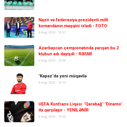
Nazir və federasiya prezidenti milli
komandanın məşqini izlədi - FOTO
6 Aug, 2026 - 10:57
Azərbaycan çempionatında yarışan bu 2
klubun adı dəyişdi - RƏSMİ
6 Aug, 2026 - 10:36
"Kəpəz"də yeni müqavilə
6 Aug, 2026 - 10:15
UEFA Konfrans Liqası: "Qarabağ" "Dinamo"
ilə qarşılaşır - YENİLƏNİR
6 Aug, 2026 - 10:00