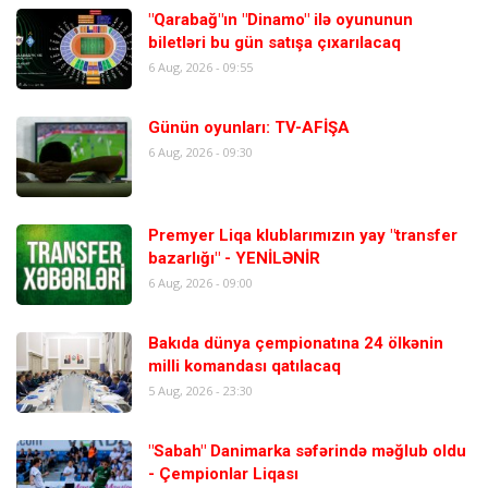
"Qarabağ"ın "Dinamo" ilə oyununun
biletləri bu gün satışa çıxarılacaq
6 Aug, 2026 - 09:55
Günün oyunları: TV-AFİŞA
6 Aug, 2026 - 09:30
Premyer Liqa klublarımızın yay "transfer
bazarlığı" - YENİLƏNİR
6 Aug, 2026 - 09:00
Bakıda dünya çempionatına 24 ölkənin
milli komandası qatılacaq
5 Aug, 2026 - 23:30
"Sabah" Danimarka səfərində məğlub oldu
- Çempionlar Liqası