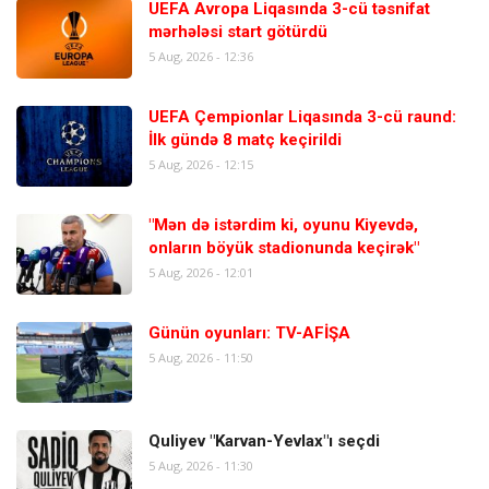
UEFA Avropa Liqasında 3-cü təsnifat
mərhələsi start götürdü
5 Aug, 2026 - 12:36
UEFA Çempionlar Liqasında 3-cü raund:
İlk gündə 8 matç keçirildi
5 Aug, 2026 - 12:15
"Mən də istərdim ki, oyunu Kiyevdə,
onların böyük stadionunda keçirək"
5 Aug, 2026 - 12:01
Günün oyunları: TV-AFİŞA
5 Aug, 2026 - 11:50
Quliyev "Karvan-Yevlax"ı seçdi
5 Aug, 2026 - 11:30