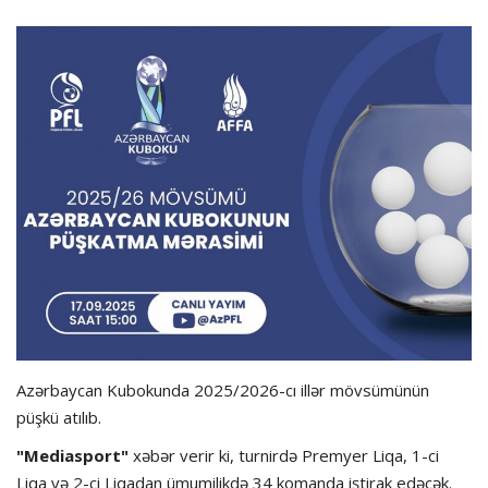
Hadisə
Olimpiada
Layihə
Formula 1
İdman növləri
Azərbaycan Kubokunda 2025/2026-cı illər mövsümünün
püşkü atılıb.
"Mediasport"
xəbər verir ki, turnirdə Premyer Liqa, 1-ci
Liqa və 2-ci Liqadan ümumilikdə 34 komanda iştirak edəcək.