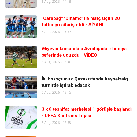
5 Aug, 2026 - 14:15
"Qarabağ" "Dinamo" ilə matç üçün 20
futbolçu sifariş etdi - SİYAHI
5 Aug, 2026 - 13:57
Əliyevin komandası Avroliqada İrlandiya
səfərində uduzdu - VİDEO
5 Aug, 2026 - 13:36
İki boksçumuz Qazaxıstanda beynəlxalq
turnirdə iştirak edəcək
5 Aug, 2026 - 13:15
3-cü təsnifat mərhələsi 1 görüşlə başlandı
- UEFA Konfrans Liqası
5 Aug, 2026 - 12:58