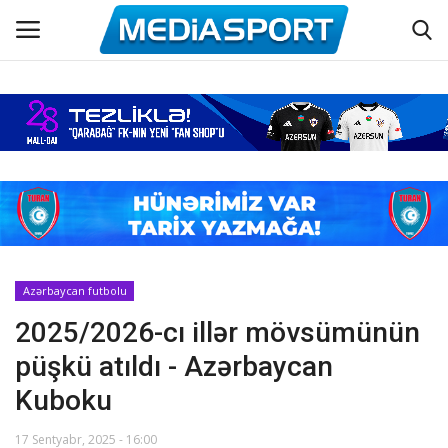
Əsas
Azərbaycan futbolu
Maraqlı
Əlaqə
Azərbaycan futbolu
2025/2026-cı illər mövsümünün
Haqqımızda
püşkü atıldı - Azərbaycan
Köşə yazıları
Kuboku
Dünya futbolu
17 Sentyabr, 2025 - 16:00