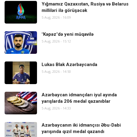
Yığmamız Qazaxıstan, Rusiya və Belarus
milliləri ilə görüşəcək
5 Aug, 2026 - 16:09
"Kəpəz"də yeni müqavilə
5 Aug, 2026 - 15:12
Lukas Blak Azərbaycanda
5 Aug, 2026 - 14:50
Azərbaycan idmançıları iyul ayında
yarışlarda 206 medal qazanıblar
5 Aug, 2026 - 14:33
Azərbaycanın iki idmançısı Əbu-Dabi
yarışında qızıl medal qazandı