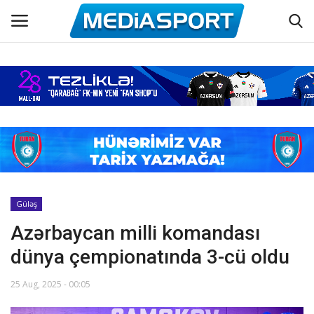
Əsas
Azərbaycan futbolu
Maraqlı
Əlaqə
Güləş
Azərbaycan milli komandası
Haqqımızda
dünya çempionatında 3-cü oldu
Köşə yazıları
25 Aug, 2025 - 00:05
Dünya futbolu