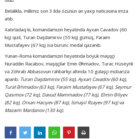
olub.
Beləliklə, millimiz son 3 ildə özünün ən yaxşı nəticəsinə imza
atıb.
Xatırladaq ki, komandamızın heyətində Ayxan Cavadov (60
kq) qızıl, Turan Daşdəmirov (55 kq) gümüş, Fəraim
Mustafayev (67 kq) isə bürünc medal qazanıb.
Yunan-Roma komandamızın heyətində böyük məşqçi
Nurəddin Rəcəbov, məşqçilər Emin Əhmədov, Turac Hüseynli
və Zöhrab Abbasovun rəhbərliyi altında 10 güləşçi mübarizə
aparıb:
Turan Daşdəmirov (55 kq), Ayxan Cavadov (60 kq),
Tural Əhmədov (63 kq), Fəraim Mustafayev (67 kq), Seymur
Qasımov (72 kq), Davud Məmmədov (77 kq), Elmin Əliyev
(82 kq), Orxan Hacıyev (87 kq), İsmayıl Rzayev (97 kq) və
Məzaim Mərdanov (130 kq).