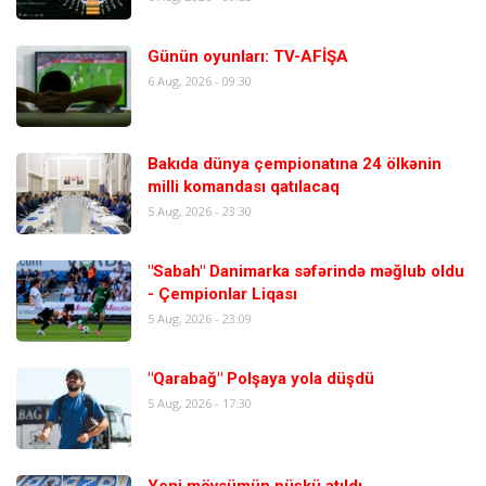
Günün oyunları: TV-AFİŞA
6 Aug, 2026 - 09:30
Bakıda dünya çempionatına 24 ölkənin
milli komandası qatılacaq
5 Aug, 2026 - 23:30
"Sabah" Danimarka səfərində məğlub oldu
- Çempionlar Liqası
5 Aug, 2026 - 23:09
"Qarabağ" Polşaya yola düşdü
5 Aug, 2026 - 17:30