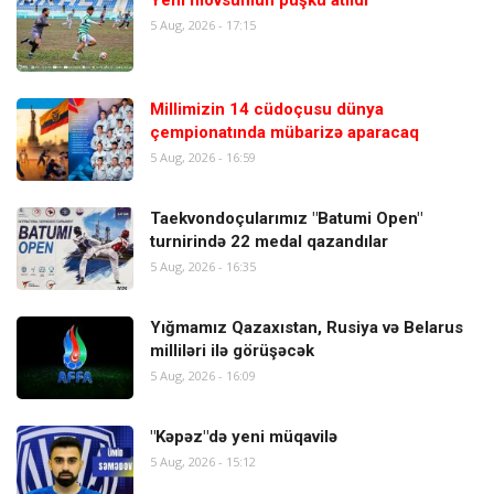
Yeni mövsümün püşkü atıldı
5 Aug, 2026 - 17:15
Millimizin 14 cüdoçusu dünya
çempionatında mübarizə aparacaq
5 Aug, 2026 - 16:59
Taekvondoçularımız "Batumi Open"
turnirində 22 medal qazandılar
5 Aug, 2026 - 16:35
Yığmamız Qazaxıstan, Rusiya və Belarus
milliləri ilə görüşəcək
5 Aug, 2026 - 16:09
"Kəpəz"də yeni müqavilə
5 Aug, 2026 - 15:12