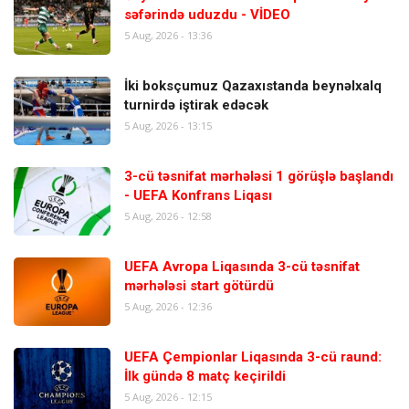
səfərində uduzdu - VİDEO
5 Aug, 2026 - 13:36
İki boksçumuz Qazaxıstanda beynəlxalq
turnirdə iştirak edəcək
5 Aug, 2026 - 13:15
3-cü təsnifat mərhələsi 1 görüşlə başlandı
- UEFA Konfrans Liqası
5 Aug, 2026 - 12:58
UEFA Avropa Liqasında 3-cü təsnifat
mərhələsi start götürdü
5 Aug, 2026 - 12:36
UEFA Çempionlar Liqasında 3-cü raund:
İlk gündə 8 matç keçirildi
5 Aug, 2026 - 12:15