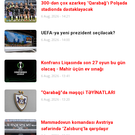
300-dən çox azarkeş "Qarabağ"ı Polşada
stadionda dəstəkləyəcək
6 Aug, 2026 - 14:21
UEFA-ya yeni prezident seçiləcək?
6 Aug, 2026 - 14:00
Konfrans Liqasında son 27 oyun bu gün
olacaq - Mahir üçün ev sınağı
6 Aug, 2026 - 13:41
“Qarabağ”da məşqçi TƏYİNATLARI
6 Aug, 2026 - 13:20
Məmmədovun komandası Avstriya
səfərində "Zalsburq"la qarşılaşır