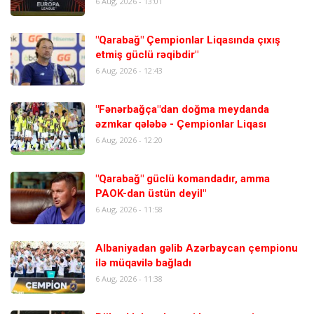
6 Aug, 2026 - 13:01
"Qarabağ" Çempionlar Liqasında çıxış
etmiş güclü rəqibdir"
6 Aug, 2026 - 12:43
"Fənərbağça"dan doğma meydanda
əzmkar qələbə - Çempionlar Liqası
6 Aug, 2026 - 12:20
"Qarabağ" güclü komandadır, amma
PAOK-dan üstün deyil"
6 Aug, 2026 - 11:58
Albaniyadan gəlib Azərbaycan çempionu
ilə müqavilə bağladı
6 Aug, 2026 - 11:38