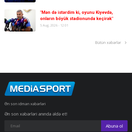
"Mən də istərdim ki, oyunu Kiyevdə,
onların böyük stadionunda keçirək"
5 Aug, 2026 - 12:01
Bütün xəbərlər
Ən son idman xəbərləri
Ən son xəbərləri anında əldə et!
Abunə ol