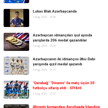
Lukas Blak Azərbaycanda
5 Aug, 2026 - 14:50
Azərbaycan idmançıları iyul ayında
yarışlarda 206 medal qazanıblar
5 Aug, 2026 - 14:33
Azərbaycanın iki idmançısı Əbu-Dabi
yarışında qızıl medal qazandı
5 Aug, 2026 - 14:15
"Qarabağ" "Dinamo" ilə matç üçün 20
futbolçu sifariş etdi - SİYAHI
5 Aug, 2026 - 13:57
Əliyevin komandası Avroliqada İrlandiya