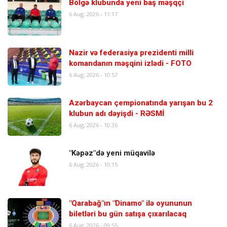
Bölgə klubunda yeni baş məşqçi
6 Aug, 2026 - 11:17
Nazir və federasiya prezidenti milli
komandanın məşqini izlədi - FOTO
6 Aug, 2026 - 10:57
Azərbaycan çempionatında yarışan bu 2
klubun adı dəyişdi - RƏSMİ
6 Aug, 2026 - 10:36
"Kəpəz"də yeni müqavilə
6 Aug, 2026 - 10:15
"Qarabağ"ın "Dinamo" ilə oyununun
biletləri bu gün satışa çıxarılacaq
6 Aug, 2026 - 09:55