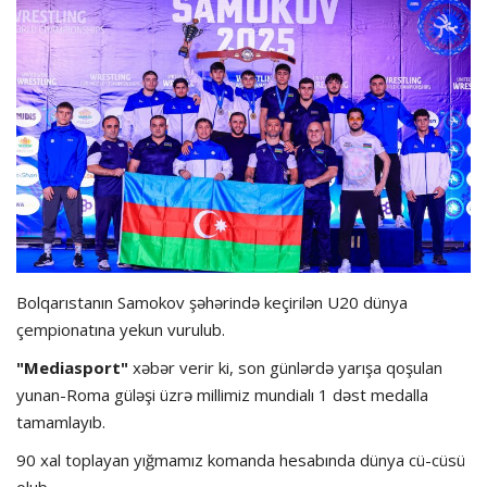
Hadisə
Olimpiada
Layihə
Formula 1
İdman növləri
Bolqarıstanın Samokov şəhərində keçirilən U20 dünya
çempionatına yekun vurulub.
"Mediasport"
xəbər verir ki, son günlərdə yarışa qoşulan
yunan-Roma güləşi üzrə millimiz mundialı 1 dəst medalla
tamamlayıb.
90 xal toplayan yığmamız komanda hesabında dünya cü-cüsü