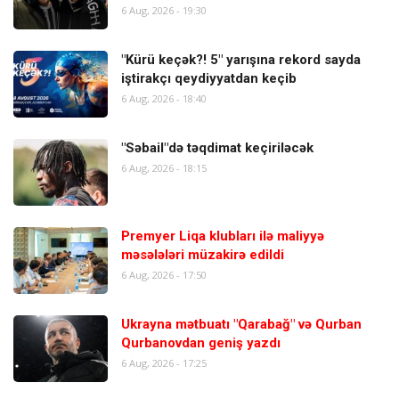
6 Aug, 2026 - 19:30
"Kürü keçək?! 5" yarışına rekord sayda
iştirakçı qeydiyyatdan keçib
6 Aug, 2026 - 18:40
"Səbail"də təqdimat keçiriləcək
6 Aug, 2026 - 18:15
Premyer Liqa klubları ilə maliyyə
məsələləri müzakirə edildi
6 Aug, 2026 - 17:50
Ukrayna mətbuatı "Qarabağ" və Qurban
Qurbanovdan geniş yazdı
6 Aug, 2026 - 17:25