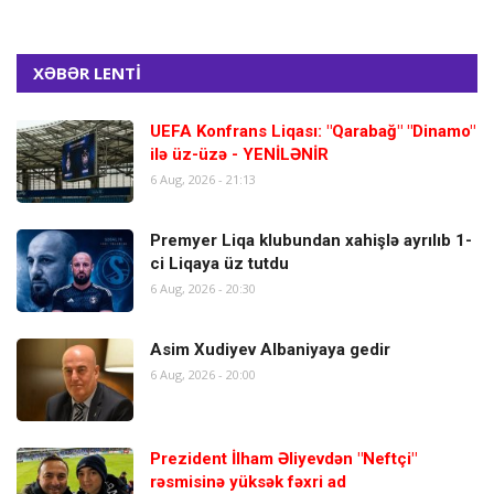
XƏBƏR LENTİ
UEFA Konfrans Liqası: "Qarabağ" "Dinamo"
ilə üz-üzə - YENİLƏNİR
6 Aug, 2026 - 21:13
Premyer Liqa klubundan xahişlə ayrılıb 1-
ci Liqaya üz tutdu
6 Aug, 2026 - 20:30
Asim Xudiyev Albaniyaya gedir
6 Aug, 2026 - 20:00
Prezident İlham Əliyevdən "Neftçi"
rəsmisinə yüksək fəxri ad