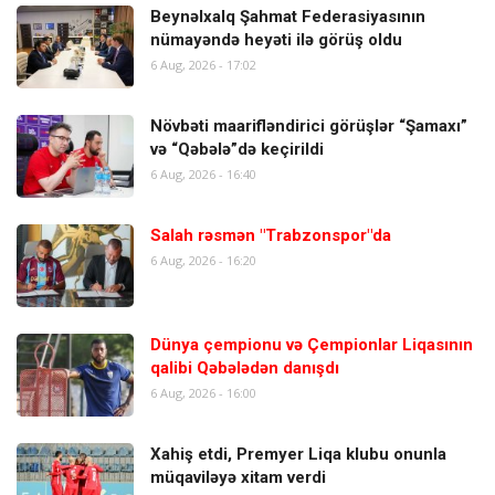
Beynəlxalq Şahmat Federasiyasının
nümayəndə heyəti ilə görüş oldu
6 Aug, 2026 - 17:02
Növbəti maarifləndirici görüşlər “Şamaxı”
və “Qəbələ”də keçirildi
6 Aug, 2026 - 16:40
Salah rəsmən "Trabzonspor"da
6 Aug, 2026 - 16:20
Dünya çempionu və Çempionlar Liqasının
qalibi Qəbələdən danışdı
6 Aug, 2026 - 16:00
Xahiş etdi, Premyer Liqa klubu onunla
müqaviləyə xitam verdi