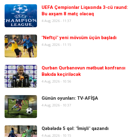
UEFA Çempionlar Liqasında 3-cü raund:
Bu axşam 8 matç olacaq
4 Aug, 2026 - 11:37
"Neftçi" yeni mövsüm üçün başladı
4 Aug, 2026 - 11:15
Qurban Qurbanovun mətbuat konfransı
Bakıda keçiriləcək
4 Aug, 2026 - 10:56
Günün oyunları: TV-AFİŞA
4 Aug, 2026 - 10:37
Qəbələdə 5 qol: "İmişli" qazandı
4 Aug, 2026 - 10:15