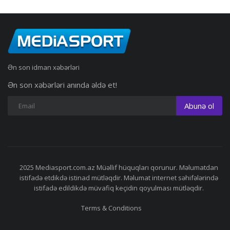
Ən son idman xəbərləri
Ən son xəbərləri anında əldə et!
Abunə ol
2025 Mediasport.com.az Müəllif hüquqları qorunur. Məlumatdan
istifadə etdikdə istinad mütləqdir. Məlumat internet səhifələrində
istifadə edildikdə müvafiq keçidin qoyulması mütləqdir.
Terms & Conditions