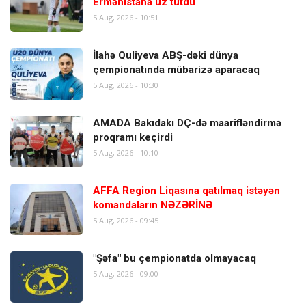
Ermənistana üz tutdu
5 Aug, 2026 - 10:51
İlahə Quliyeva ABŞ-dəki dünya
çempionatında mübarizə aparacaq
5 Aug, 2026 - 10:30
AMADA Bakıdakı DÇ-də maarifləndirmə
proqramı keçirdi
5 Aug, 2026 - 10:10
AFFA Region Liqasına qatılmaq istəyən
komandaların NƏZƏRİNƏ
5 Aug, 2026 - 09:45
"Şəfa" bu çempionatda olmayacaq
5 Aug, 2026 - 09:00