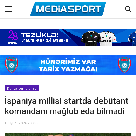
Əsas
Azərbaycan futbolu
Maraqlı
Əlaqə
Dünya çempionatı
İspaniya millisi startda debütant
Haqqımızda
komandanı məğlub edə bilmədi
Köşə yazıları
15 İyun, 2026 - 22:00
Dünya futbolu