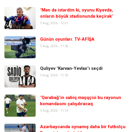
"Mən də istərdim ki, oyunu Kiyevdə,
onların böyük stadionunda keçirək"
5 Aug, 2026 - 12:01
Günün oyunları: TV-AFİŞA
5 Aug, 2026 - 11:50
Quliyev "Karvan-Yevlax"ı seçdi
5 Aug, 2026 - 11:30
"Qarabağ"ın sabiq məşqçisi bu rayonun
komandasını çalışdıracaq
5 Aug, 2026 - 11:10
Azərbaycanda oynamış daha bir futbolçu