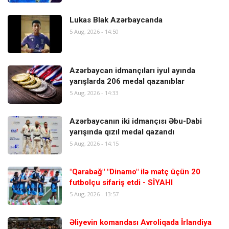
Lukas Blak Azərbaycanda
5 Aug, 2026 - 14:50
Azərbaycan idmançıları iyul ayında
yarışlarda 206 medal qazanıblar
5 Aug, 2026 - 14:33
Azərbaycanın iki idmançısı Əbu-Dabi
yarışında qızıl medal qazandı
5 Aug, 2026 - 14:15
"Qarabağ" "Dinamo" ilə matç üçün 20
futbolçu sifariş etdi - SİYAHI
5 Aug, 2026 - 13:57
Əliyevin komandası Avroliqada İrlandiya