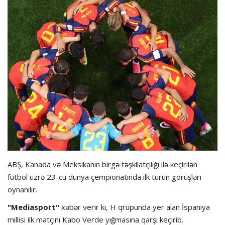
Hadisə
Olimpiada
Layihə
Formula 1
İdman növləri
ABŞ, Kanada və Meksikanın birgə təşkilatçılığı ilə keçirilən
futbol üzrə 23-cü dünya çempionatında ilk turun görüşləri
oynanılır.
"Mediasport"
xəbər verir ki, H qrupunda yer alan İspaniya
millisi ilk matçını Kabo Verde yığmasına qarşı keçirib.