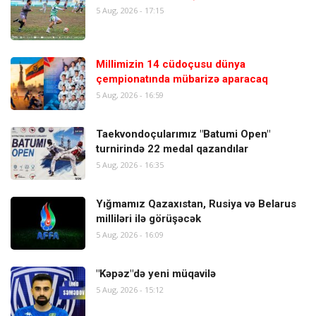
5 Aug, 2026 - 17:15
Millimizin 14 cüdoçusu dünya
çempionatında mübarizə aparacaq
5 Aug, 2026 - 16:59
Taekvondoçularımız "Batumi Open"
turnirində 22 medal qazandılar
5 Aug, 2026 - 16:35
Yığmamız Qazaxıstan, Rusiya və Belarus
milliləri ilə görüşəcək
5 Aug, 2026 - 16:09
"Kəpəz"də yeni müqavilə
5 Aug, 2026 - 15:12