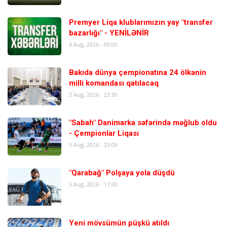
Premyer Liqa klublarımızın yay "transfer
bazarlığı" - YENİLƏNİR
6 Aug, 2026 - 09:00
Bakıda dünya çempionatına 24 ölkənin
milli komandası qatılacaq
5 Aug, 2026 - 23:30
"Sabah" Danimarka səfərində məğlub oldu
- Çempionlar Liqası
5 Aug, 2026 - 23:09
"Qarabağ" Polşaya yola düşdü
5 Aug, 2026 - 17:30
Yeni mövsümün püşkü atıldı