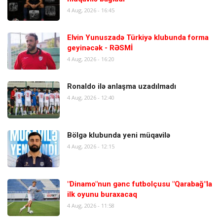
4 Aug, 2026 - 16:45
Elvin Yunuszadə Türkiyə klubunda forma
geyinəcək - RƏSMİ
4 Aug, 2026 - 16:20
Ronaldo ilə anlaşma uzadılmadı
4 Aug, 2026 - 12:40
Bölgə klubunda yeni müqavilə
4 Aug, 2026 - 12:15
"Dinamo"nun gənc futbolçusu "Qarabağ"la
ilk oyunu buraxacaq
4 Aug, 2026 - 11:58