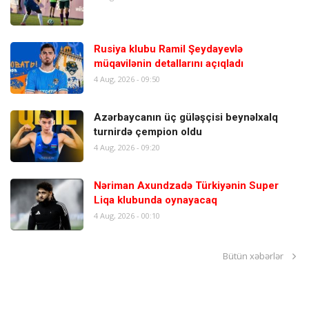
Rusiya klubu Ramil Şeydayevlə
müqavilənin detallarını açıqladı
4 Aug, 2026 - 09:50
Azərbaycanın üç güləşçisi beynəlxalq
turnirdə çempion oldu
4 Aug, 2026 - 09:20
Nəriman Axundzadə Türkiyənin Super
Liqa klubunda oynayacaq
4 Aug, 2026 - 00:10
Bütün xəbərlər