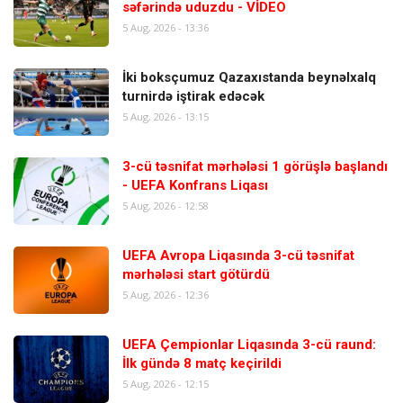
səfərində uduzdu - VİDEO
5 Aug, 2026 - 13:36
İki boksçumuz Qazaxıstanda beynəlxalq
turnirdə iştirak edəcək
5 Aug, 2026 - 13:15
3-cü təsnifat mərhələsi 1 görüşlə başlandı
- UEFA Konfrans Liqası
5 Aug, 2026 - 12:58
UEFA Avropa Liqasında 3-cü təsnifat
mərhələsi start götürdü
5 Aug, 2026 - 12:36
UEFA Çempionlar Liqasında 3-cü raund:
İlk gündə 8 matç keçirildi
5 Aug, 2026 - 12:15