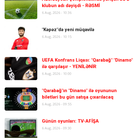
klubun adı dəyişdi - RƏSMİ
6 Aug, 2026 - 10:36
"Kəpəz"də yeni müqavilə
6 Aug, 2026 - 10:15
UEFA Konfrans Liqası: "Qarabağ" "Dinamo"
ilə qarşılaşır - YENİLƏNİR
6 Aug, 2026 - 10:00
"Qarabağ"ın "Dinamo" ilə oyununun
biletləri bu gün satışa çıxarılacaq
6 Aug, 2026 - 09:55
Günün oyunları: TV-AFİŞA
6 Aug, 2026 - 09:30