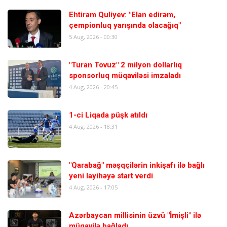
Ehtiram Quliyev: "Elan edirəm,
çempionluq yarışında olacağıq"
5 Aug, 2026 - 00:30
"Turan Tovuz" 2 milyon dollarlıq
sponsorluq müqaviləsi imzaladı
4 Aug, 2026 - 20:45
1-ci Liqada püşk atıldı
4 Aug, 2026 - 18:31
"Qarabağ" məşqçilərin inkişafı ilə bağlı
yeni layihəyə start verdi
4 Aug, 2026 - 17:05
Azərbaycan millisinin üzvü "İmişli" ilə
müqavilə bağladı