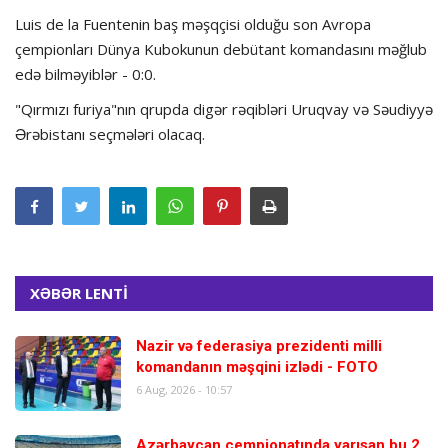
Luis de la Fuentenin baş məşqçisi olduğu son Avropa
çempionları Dünya Kubokunun debütant komandasını məğlub
edə bilməyiblər - 0:0.
"Qırmızı furiya"nın qrupda digər rəqibləri Uruqvay və Səudiyyə
Ərəbistanı seçmələri olacaq.
XƏBƏR LENTİ
Nazir və federasiya prezidenti milli
komandanın məşqini izlədi - FOTO
6 Aug, 2026 - 10:57
Azərbaycan çempionatında yarışan bu 2