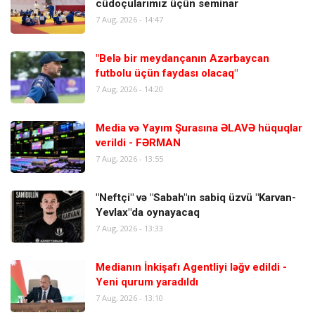
cüdoçularımız üçün seminar
7 Aug, 2026 - 14:47
"Belə bir meydançanın Azərbaycan
futbolu üçün faydası olacaq"
7 Aug, 2026 - 14:20
Media və Yayım Şurasına ƏLAVƏ hüquqlar
verildi - FƏRMAN
7 Aug, 2026 - 13:55
"Neftçi" və "Sabah"ın sabiq üzvü "Karvan-
Yevlax"da oynayacaq
7 Aug, 2026 - 13:33
Medianın İnkişafı Agentliyi ləğv edildi -
Yeni qurum yaradıldı
7 Aug, 2026 - 13:10