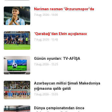
Nəriman rəsmən "Ərzurumspor"da
7 Aug, 2026 - 16:00
"Qarabağ"dan Elvin açıqlaması
7 Aug, 2026 - 15:43
Günün oyunları: TV-AFİŞA
7 Aug, 2026 - 15:25
Azərbaycan millisi Şimali Makedoniya
yığmasına qalib gəldi
7 Aug, 2026 - 15:05
Dünya çempionatından öncə