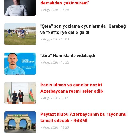
deməkdən çəkinmirəm"
7 Aug, 2026 - 18:25
"Şəfa" son yoxlama oyunlarında "Qarabağ"
və "Neftçi"yə qalib gəldi
7 Aug, 2026 - 18:03
"Zirə" Namiklə də vidalaşdı
7 Aug, 2026 - 17:35
İranın idman və gənclər naziri
Azərbaycana rəsmi səfər edib
7 Aug, 2026 - 17:05
Paytaxt klubu Azərbaycanın bu rayonunu
təmsil edəcək - RƏSMİ
7 Aug, 2026 - 16:20