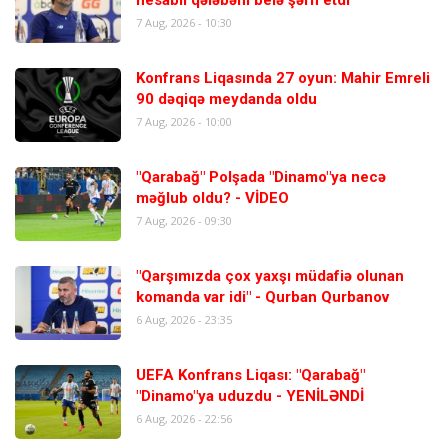
7 Aug, 2026 - 10:30
Konfrans Liqasında 27 oyun: Mahir Emreli
90 dəqiqə meydanda oldu
7 Aug, 2026 - 10:00
"Qarabağ" Polşada "Dinamo"ya necə
məğlub oldu? - VİDEO
7 Aug, 2026 - 09:30
"Qarşımızda çox yaxşı müdafiə olunan
komanda var idi" - Qurban Qurbanov
6 Aug, 2026 - 23:35
UEFA Konfrans Liqası: "Qarabağ"
"Dinamo"ya uduzdu - YENİLƏNDİ
6 Aug, 2026 - 22:56