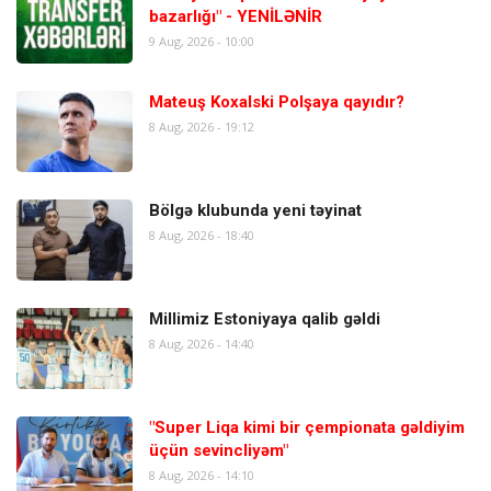
bazarlığı" - YENİLƏNİR
9 Aug, 2026 - 10:00
Mateuş Koxalski Polşaya qayıdır?
8 Aug, 2026 - 19:12
Bölgə klubunda yeni təyinat
8 Aug, 2026 - 18:40
Millimiz Estoniyaya qalib gəldi
8 Aug, 2026 - 14:40
"Super Liqa kimi bir çempionata gəldiyim
üçün sevincliyəm"
8 Aug, 2026 - 14:10