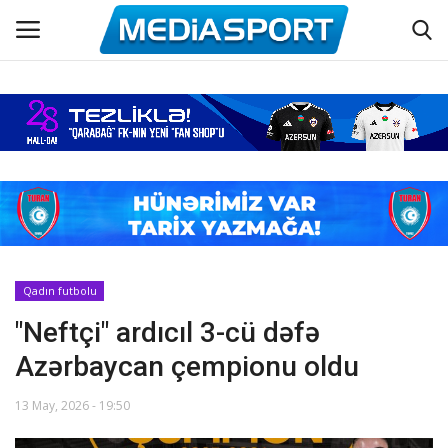
Əsas
Azərbaycan futbolu
Maraqlı
Əlaqə
Qadın futbolu
"Neftçi" ardıcıl 3-cü dəfə
Haqqımızda
Azərbaycan çempionu oldu
Köşə yazıları
13 May, 2026 - 19:50
Dünya futbolu