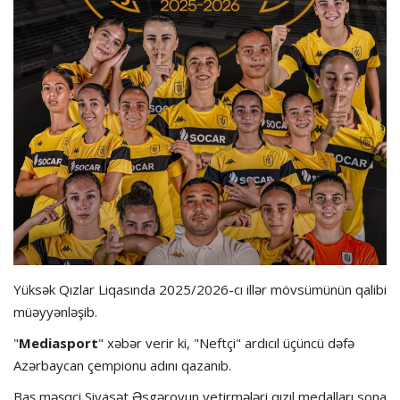
Hadisə
Olimpiada
Layihə
Formula 1
İdman növləri
Yüksək Qızlar Liqasında 2025/2026-cı illər mövsümünün qalibi
müəyyənləşib.
"
Mediasport
" xəbər verir ki, "Neftçi" ardıcıl üçüncü dəfə
Azərbaycan çempionu adını qazanıb.
Baş məşqçi Siyasət Əsgərovun yetirmələri qızıl medalları sona