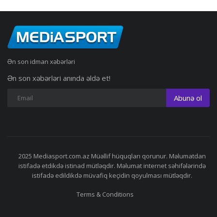
Ən son idman xəbərləri
Ən son xəbərləri anında əldə et!
Abunə ol
2025 Mediasport.com.az Müəllif hüquqları qorunur. Məlumatdan
istifadə etdikdə istinad mütləqdir. Məlumat internet səhifələrində
istifadə edildikdə müvafiq keçidin qoyulması mütləqdir.
Terms & Conditions