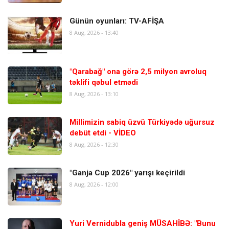
Günün oyunları: TV-AFİŞA
8 Aug, 2026 - 13:40
"Qarabağ" ona görə 2,5 milyon avroluq
təklifi qəbul etmədi
8 Aug, 2026 - 13:10
Millimizin sabiq üzvü Türkiyədə uğursuz
debüt etdi - VİDEO
8 Aug, 2026 - 12:30
"Ganja Cup 2026" yarışı keçirildi
8 Aug, 2026 - 12:00
Yuri Vernidubla geniş MÜSAHİBƏ: "Bunu