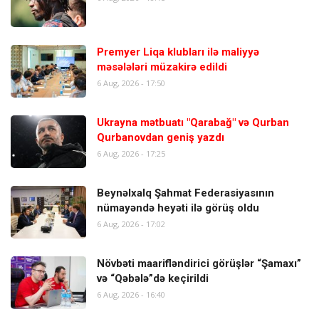
Premyer Liqa klubları ilə maliyyə
məsələləri müzakirə edildi
6 Aug, 2026 - 17:50
Ukrayna mətbuatı "Qarabağ" və Qurban
Qurbanovdan geniş yazdı
6 Aug, 2026 - 17:25
Beynəlxalq Şahmat Federasiyasının
nümayəndə heyəti ilə görüş oldu
6 Aug, 2026 - 17:02
Növbəti maarifləndirici görüşlər “Şamaxı”
və “Qəbələ”də keçirildi
6 Aug, 2026 - 16:40