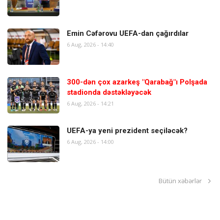
Emin Cəfərovu UEFA-dan çağırdılar
6 Aug, 2026 - 14:40
300-dən çox azarkeş "Qarabağ"ı Polşada
stadionda dəstəkləyəcək
6 Aug, 2026 - 14:21
UEFA-ya yeni prezident seçiləcək?
6 Aug, 2026 - 14:00
Bütün xəbərlər