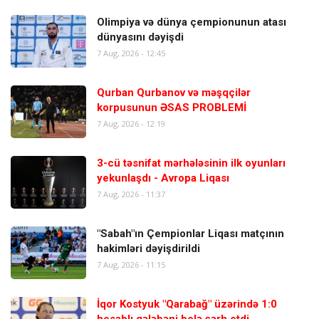
Olimpiya və dünya çempionunun atası
dünyasını dəyişdi
7 Aug, 2026 - 12:45
Qurban Qurbanov və məşqçilər
korpusunun ƏSAS PROBLEMİ
7 Aug, 2026 - 12:19
3-cü təsnifat mərhələsinin ilk oyunları
yekunlaşdı - Avropa Liqası
7 Aug, 2026 - 11:37
"Sabah"ın Çempionlar Liqası matçının
hakimləri dəyişdirildi
7 Aug, 2026 - 11:15
İqor Kostyuk "Qarabağ" üzərində 1:0
hesablı qələbəni belə şərh etdi