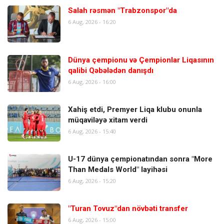
Salah rəsmən "Trabzonspor"da
6 Aug, 2026 - 16:20
Dünya çempionu və Çempionlar Liqasının
qalibi Qəbələdən danışdı
6 Aug, 2026 - 16:00
Xahiş etdi, Premyer Liqa klubu onunla
müqaviləyə xitam verdi
6 Aug, 2026 - 15:40
U-17 dünya çempionatından sonra "More
Than Medals World" layihəsi
6 Aug, 2026 - 15:20
"Turan Tovuz"dan növbəti transfer
6 Aug, 2026 - 15:00