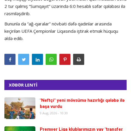
2 tur qalmış “Sumqayıt” üzərində 6:0 hesablı səfər qələbəsi ilə
rəsmiləşdirib.
Bununla da “ağ-qaralar” növbəti dəfə qadınlar arasında
keçirilən UEFA Çempionlar Liqasında iştirak etmək hüququ
əldə edib.
XƏBƏR LENTİ
"Neftçi" yeni mövsümə hazırlığı qələbə ilə
başa vurdu
9 Aug, 2026 - 10:30
Premyer Liqa klublarımızın yay "transfer