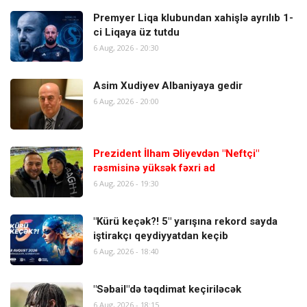
Premyer Liqa klubundan xahişlə ayrılıb 1-
ci Liqaya üz tutdu
6 Aug, 2026 - 20:30
Asim Xudiyev Albaniyaya gedir
6 Aug, 2026 - 20:00
Prezident İlham Əliyevdən "Neftçi"
rəsmisinə yüksək fəxri ad
6 Aug, 2026 - 19:30
"Kürü keçək?! 5" yarışına rekord sayda
iştirakçı qeydiyyatdan keçib
6 Aug, 2026 - 18:40
"Səbail"də təqdimat keçiriləcək
6 Aug, 2026 - 18:15