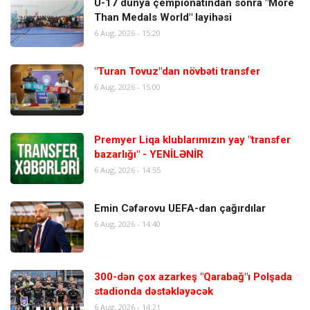
U-17 dünya çempionatından sonra "More
Than Medals World" layihəsi
6 Aug, 2026 - 15:20
"Turan Tovuz"dan növbəti transfer
6 Aug, 2026 - 15:00
Premyer Liqa klublarımızın yay "transfer
bazarlığı" - YENİLƏNİR
6 Aug, 2026 - 14:55
Emin Cəfərovu UEFA-dan çağırdılar
6 Aug, 2026 - 14:40
300-dən çox azarkeş "Qarabağ"ı Polşada
stadionda dəstəkləyəcək
6 Aug, 2026 - 14:21