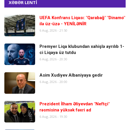
XƏBƏR LENTİ
UEFA Konfrans Liqası: "Qarabağ" "Dinamo"
ilə üz-üzə - YENİLƏNİR
6 Aug, 2026 - 21:50
Premyer Liqa klubundan xahişlə ayrılıb 1-
ci Liqaya üz tutdu
6 Aug, 2026 - 20:30
Asim Xudiyev Albaniyaya gedir
6 Aug, 2026 - 20:00
Prezident İlham Əliyevdən "Neftçi"
rəsmisinə yüksək fəxri ad
6 Aug, 2026 - 19:30