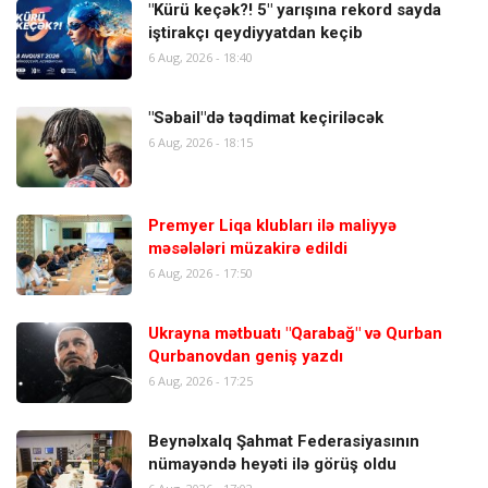
"Kürü keçək?! 5" yarışına rekord sayda
iştirakçı qeydiyyatdan keçib
6 Aug, 2026 - 18:40
"Səbail"də təqdimat keçiriləcək
6 Aug, 2026 - 18:15
Premyer Liqa klubları ilə maliyyə
məsələləri müzakirə edildi
6 Aug, 2026 - 17:50
Ukrayna mətbuatı "Qarabağ" və Qurban
Qurbanovdan geniş yazdı
6 Aug, 2026 - 17:25
Beynəlxalq Şahmat Federasiyasının
nümayəndə heyəti ilə görüş oldu