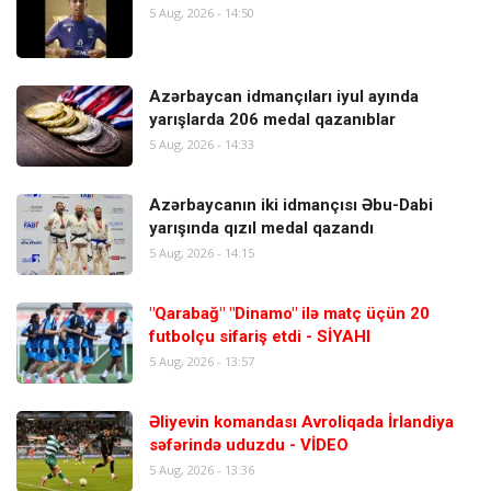
5 Aug, 2026 - 14:50
Azərbaycan idmançıları iyul ayında
yarışlarda 206 medal qazanıblar
5 Aug, 2026 - 14:33
Azərbaycanın iki idmançısı Əbu-Dabi
yarışında qızıl medal qazandı
5 Aug, 2026 - 14:15
"Qarabağ" "Dinamo" ilə matç üçün 20
futbolçu sifariş etdi - SİYAHI
5 Aug, 2026 - 13:57
Əliyevin komandası Avroliqada İrlandiya
səfərində uduzdu - VİDEO
5 Aug, 2026 - 13:36