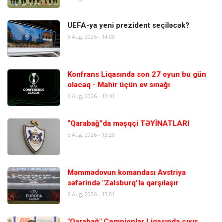
UEFA-ya yeni prezident seçiləcək?
6 Aug, 2026 - 14:00
Konfrans Liqasında son 27 oyun bu gün
olacaq - Mahir üçün ev sınağı
6 Aug, 2026 - 13:41
“Qarabağ”da məşqçi TƏYİNATLARI
6 Aug, 2026 - 13:20
Məmmədovun komandası Avstriya
səfərində "Zalsburq"la qarşılaşır
6 Aug, 2026 - 13:01
"Qarabağ" Çempionlar Liqasında çıxış