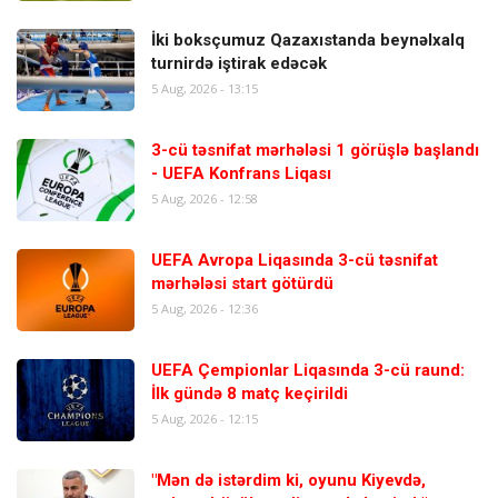
İki boksçumuz Qazaxıstanda beynəlxalq
turnirdə iştirak edəcək
5 Aug, 2026 - 13:15
3-cü təsnifat mərhələsi 1 görüşlə başlandı
- UEFA Konfrans Liqası
5 Aug, 2026 - 12:58
UEFA Avropa Liqasında 3-cü təsnifat
mərhələsi start götürdü
5 Aug, 2026 - 12:36
UEFA Çempionlar Liqasında 3-cü raund:
İlk gündə 8 matç keçirildi
5 Aug, 2026 - 12:15
"Mən də istərdim ki, oyunu Kiyevdə,