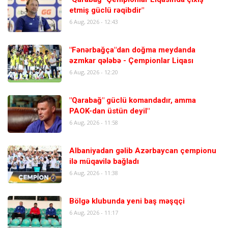
etmiş güclü rəqibdir"
6 Aug, 2026 - 12:43
"Fənərbağça"dan doğma meydanda
əzmkar qələbə - Çempionlar Liqası
6 Aug, 2026 - 12:20
"Qarabağ" güclü komandadır, amma
PAOK-dan üstün deyil"
6 Aug, 2026 - 11:58
Albaniyadan gəlib Azərbaycan çempionu
ilə müqavilə bağladı
6 Aug, 2026 - 11:38
Bölgə klubunda yeni baş məşqçi
6 Aug, 2026 - 11:17