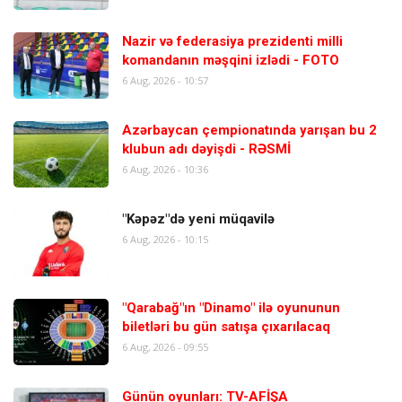
Nazir və federasiya prezidenti milli
komandanın məşqini izlədi - FOTO
6 Aug, 2026 - 10:57
Azərbaycan çempionatında yarışan bu 2
klubun adı dəyişdi - RƏSMİ
6 Aug, 2026 - 10:36
"Kəpəz"də yeni müqavilə
6 Aug, 2026 - 10:15
"Qarabağ"ın "Dinamo" ilə oyununun
biletləri bu gün satışa çıxarılacaq
6 Aug, 2026 - 09:55
Günün oyunları: TV-AFİŞA