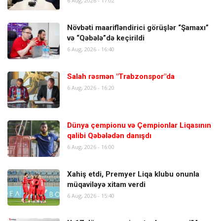
6 Aug, 2026 - 17:02
Növbəti maarifləndirici görüşlər “Şamaxı”
və “Qəbələ”də keçirildi
6 Aug, 2026 - 16:40
Salah rəsmən "Trabzonspor"da
6 Aug, 2026 - 16:20
Dünya çempionu və Çempionlar Liqasının
qalibi Qəbələdən danışdı
6 Aug, 2026 - 16:00
Xahiş etdi, Premyer Liqa klubu onunla
müqaviləyə xitam verdi
6 Aug, 2026 - 15:40