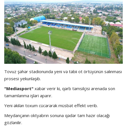
Hadisə
Olimpiada
Layihə
Formula 1
İdman növləri
Tovuz şəhər stadionunda yeni və təbii ot örtüyünün salınması
prosesi yekunlaşıb.
"Mediasport"
xəbər verir ki, qərb təmsilçisi arenada son
tamamlanma işləri aparır.
Yeni əkilən toxum cücərərək müsbət effekt verib.
Meydançanın oktyabrın sonuna qədər tam hazır olacağı
gözlənilir.