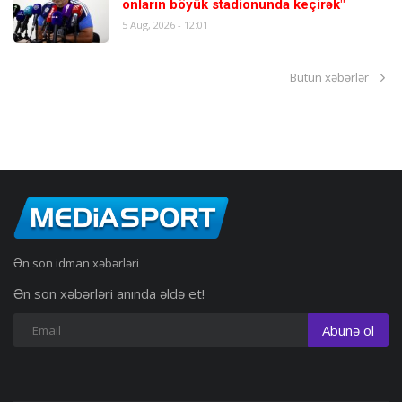
onların böyük stadionunda keçirək"
5 Aug, 2026 - 12:01
Bütün xəbərlər
Ən son idman xəbərləri
Ən son xəbərləri anında əldə et!
Abunə ol