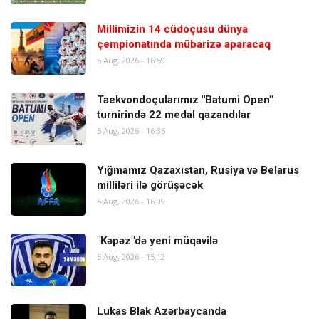
Millimizin 14 cüdoçusu dünya
çempionatında mübarizə aparacaq
5 Aug, 2026 - 16:59
Taekvondoçularımız "Batumi Open"
turnirində 22 medal qazandılar
5 Aug, 2026 - 16:35
Yığmamız Qazaxıstan, Rusiya və Belarus
milliləri ilə görüşəcək
5 Aug, 2026 - 16:09
"Kəpəz"də yeni müqavilə
5 Aug, 2026 - 15:12
Lukas Blak Azərbaycanda