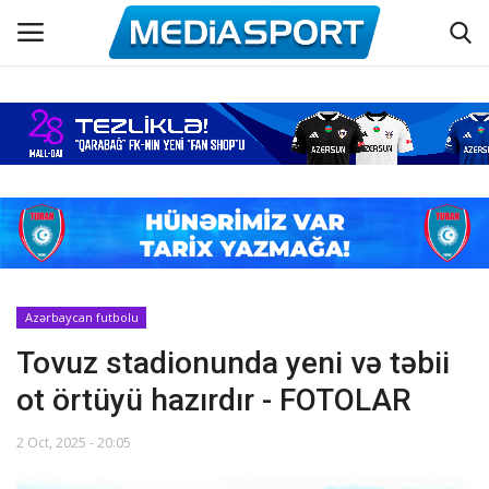
Əsas
Azərbaycan futbolu
Maraqlı
Əlaqə
Azərbaycan futbolu
Tovuz stadionunda yeni və təbii
Haqqımızda
ot örtüyü hazırdır - FOTOLAR
Köşə yazıları
2 Oct, 2025 - 20:05
Dünya futbolu