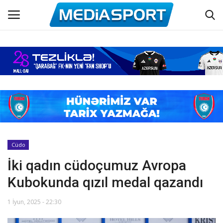
Əsas
Azərbaycan futbolu
Maraqlı
Əlaqə
Cüdo
İki qadın cüdoçumuz Avropa
Haqqımızda
Kubokunda qızıl medal qazandı
Köşə yazıları
1 İyun, 2025 - 22:30
Dünya futbolu