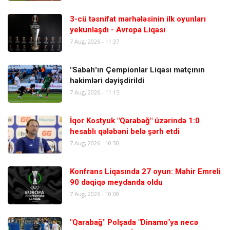
3-cü təsnifat mərhələsinin ilk oyunları
yekunlaşdı - Avropa Liqası
7 Aug, 2026 - 11:37
"Sabah"ın Çempionlar Liqası matçının
hakimləri dəyişdirildi
7 Aug, 2026 - 11:15
İqor Kostyuk "Qarabağ" üzərində 1:0
hesablı qələbəni belə şərh etdi
7 Aug, 2026 - 10:30
Konfrans Liqasında 27 oyun: Mahir Emreli
90 dəqiqə meydanda oldu
7 Aug, 2026 - 10:00
"Qarabağ" Polşada "Dinamo"ya necə