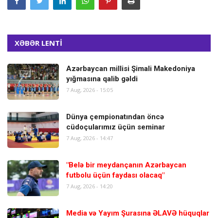
XƏBƏR LENTİ
Azərbaycan millisi Şimali Makedoniya
yığmasına qalib gəldi
7 Aug, 2026 - 15:05
Dünya çempionatından öncə
cüdoçularımız üçün seminar
7 Aug, 2026 - 14:47
"Belə bir meydançanın Azərbaycan
futbolu üçün faydası olacaq"
7 Aug, 2026 - 14:20
Media və Yayım Şurasına ƏLAVƏ hüquqlar