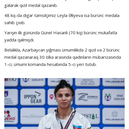
gələrək qızıl medal qazanıb.
48 kq-da digər təmsilçimiz Leyla Əliyeva isə bürünc medala
sahib çıxıb.
Yarışın ilk günündə Günel Həsənli (70 kq) bürünc mükafatla
yadda qalmışdı.
Beləliklə, Azərbaycan yığması ümumilikdə 2 qızıl və 2 bürünc
medal qazanaraq 30 ölkə arasında qadınların mübarizəsində
1-ci, ümumi komanda hesabında 5-ci yeri tutub.