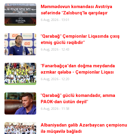
Məmmədovun komandası Avstriya
səfərində "Zalsburq"la qarşılaşır
6 Aug, 2026 - 13:01
"Qarabağ" Çempionlar Liqasında çıxış
etmiş güclü rəqibdir"
6 Aug, 2026 - 12:43
"Fənərbağça"dan doğma meydanda
əzmkar qələbə - Çempionlar Liqası
6 Aug, 2026 - 12:20
"Qarabağ" güclü komandadır, amma
PAOK-dan üstün deyil"
6 Aug, 2026 - 11:58
Albaniyadan gəlib Azərbaycan çempionu
ilə müqavilə bağladı