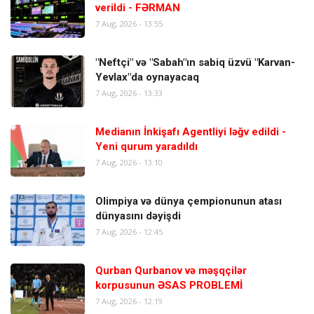
verildi - FƏRMAN
7 Aug, 2026 - 13:55
"Neftçi" və "Sabah"ın sabiq üzvü "Karvan-
Yevlax"da oynayacaq
7 Aug, 2026 - 13:33
Medianın İnkişafı Agentliyi ləğv edildi -
Yeni qurum yaradıldı
7 Aug, 2026 - 13:10
Olimpiya və dünya çempionunun atası
dünyasını dəyişdi
7 Aug, 2026 - 12:45
Qurban Qurbanov və məşqçilər
korpusunun ƏSAS PROBLEMİ
7 Aug, 2026 - 12:19