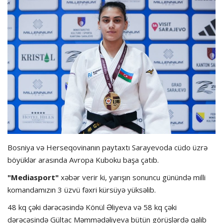
Hadisə
Olimpiada
Layihə
Formula 1
İdman növləri
Bosniya və Herseqovinanın paytaxtı Sarayevoda cüdo üzrə
böyüklər arasında Avropa Kuboku başa çatıb.
"Mediasport"
xəbər verir ki, yarışın sonuncu günündə milli
komandamızın 3 üzvü fəxri kürsüyə yüksəlib.
48 kq çəki dərəcəsində Könül Əliyeva və 58 kq çəki
dərəcəsində Gültac Məmmədəliyeva bütün görüşlərdə qalib