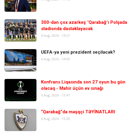
300-dən çox azarkeş "Qarabağ"ı Polşada
stadionda dəstəkləyəcək
6 Aug, 2026 - 14:21
UEFA-ya yeni prezident seçiləcək?
6 Aug, 2026 - 14:00
Konfrans Liqasında son 27 oyun bu gün
olacaq - Mahir üçün ev sınağı
6 Aug, 2026 - 13:41
“Qarabağ”da məşqçi TƏYİNATLARI
6 Aug, 2026 - 13:20