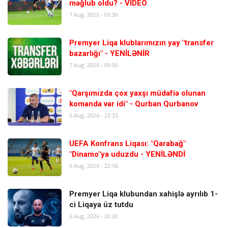
məğlub oldu? - VİDEO
7 Aug, 2026 - 09:30
Premyer Liqa klublarımızın yay "transfer
bazarlığı" - YENİLƏNİR
7 Aug, 2026 - 09:00
"Qarşımızda çox yaxşı müdafiə olunan
komanda var idi" - Qurban Qurbanov
6 Aug, 2026 - 23:35
UEFA Konfrans Liqası: "Qarabağ"
"Dinamo"ya uduzdu - YENİLƏNDİ
6 Aug, 2026 - 22:56
Premyer Liqa klubundan xahişlə ayrılıb 1-
ci Liqaya üz tutdu
6 Aug, 2026 - 20:30