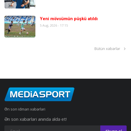
Yeni mövsümün püşkü atıldı
5 Aug, 2026 - 17:15
Bütün xəbərlər
Ən son idman xəbərləri
Ən son xəbərləri anında əldə et!