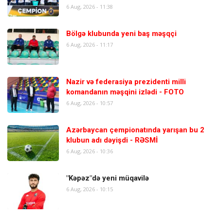
6 Aug, 2026 - 11:38
Bölgə klubunda yeni baş məşqçi
6 Aug, 2026 - 11:17
Nazir və federasiya prezidenti milli
komandanın məşqini izlədi - FOTO
6 Aug, 2026 - 10:57
Azərbaycan çempionatında yarışan bu 2
klubun adı dəyişdi - RƏSMİ
6 Aug, 2026 - 10:36
"Kəpəz"də yeni müqavilə
6 Aug, 2026 - 10:15