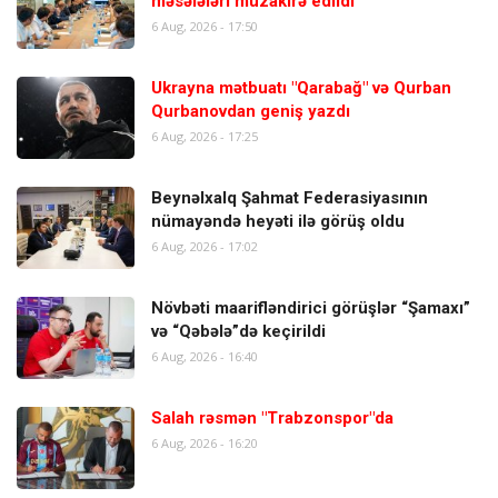
məsələləri müzakirə edildi
6 Aug, 2026 - 17:50
Ukrayna mətbuatı "Qarabağ" və Qurban
Qurbanovdan geniş yazdı
6 Aug, 2026 - 17:25
Beynəlxalq Şahmat Federasiyasının
nümayəndə heyəti ilə görüş oldu
6 Aug, 2026 - 17:02
Növbəti maarifləndirici görüşlər “Şamaxı”
və “Qəbələ”də keçirildi
6 Aug, 2026 - 16:40
Salah rəsmən "Trabzonspor"da
6 Aug, 2026 - 16:20