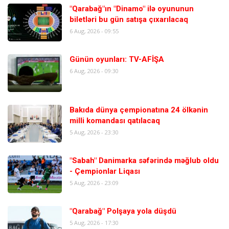
"Qarabağ"ın "Dinamo" ilə oyununun
biletləri bu gün satışa çıxarılacaq
6 Aug, 2026 - 09:55
Günün oyunları: TV-AFİŞA
6 Aug, 2026 - 09:30
Bakıda dünya çempionatına 24 ölkənin
milli komandası qatılacaq
5 Aug, 2026 - 23:30
"Sabah" Danimarka səfərində məğlub oldu
- Çempionlar Liqası
5 Aug, 2026 - 23:09
"Qarabağ" Polşaya yola düşdü
5 Aug, 2026 - 17:30