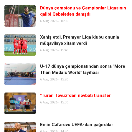
Dünya çempionu və Çempionlar Liqasının
qalibi Qəbələdən danışdı
6 Aug, 2026 - 16:00
Xahiş etdi, Premyer Liqa klubu onunla
müqaviləyə xitam verdi
6 Aug, 2026 - 15:40
U-17 dünya çempionatından sonra "More
Than Medals World" layihəsi
6 Aug, 2026 - 15:20
"Turan Tovuz"dan növbəti transfer
6 Aug, 2026 - 15:00
Emin Cəfərovu UEFA-dan çağırdılar
6 Aug, 2026 - 14:40