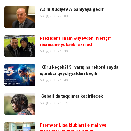
Asim Xudiyev Albaniyaya gedir
6 Aug, 2026 - 20:00
Prezident İlham Əliyevdən "Neftçi"
rəsmisinə yüksək fəxri ad
6 Aug, 2026 - 19:30
"Kürü keçək?! 5" yarışına rekord sayda
iştirakçı qeydiyyatdan keçib
6 Aug, 2026 - 18:40
"Səbail"də təqdimat keçiriləcək
6 Aug, 2026 - 18:15
Premyer Liqa klubları ilə maliyyə