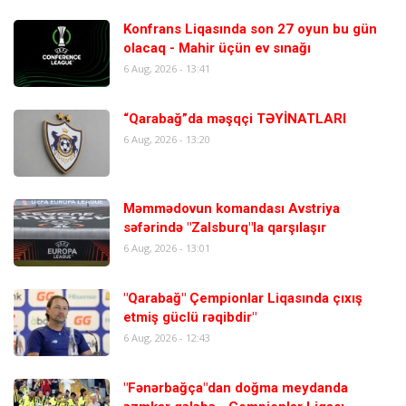
Konfrans Liqasında son 27 oyun bu gün
olacaq - Mahir üçün ev sınağı
6 Aug, 2026 - 13:41
“Qarabağ”da məşqçi TƏYİNATLARI
6 Aug, 2026 - 13:20
Məmmədovun komandası Avstriya
səfərində "Zalsburq"la qarşılaşır
6 Aug, 2026 - 13:01
"Qarabağ" Çempionlar Liqasında çıxış
etmiş güclü rəqibdir"
6 Aug, 2026 - 12:43
"Fənərbağça"dan doğma meydanda