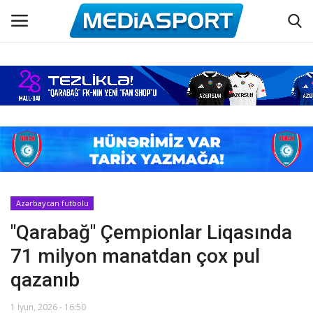
Əsas
Azərbaycan futbolu
Maraqlı
Əlaqə
Azərbaycan futbolu
"Qarabağ" Çempionlar Liqasında
Haqqımızda
71 milyon manatdan çox pul
Köşə yazıları
qazanıb
Dünya futbolu
1 İyun, 2026 - 16:50