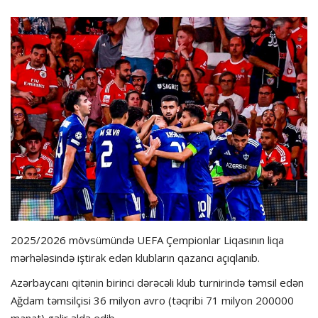
Hadisə
Olimpiada
Layihə
Formula 1
İdman növləri
2025/2026 mövsümündə UEFA Çempionlar Liqasının liqa
mərhələsində iştirak edən klubların qazancı açıqlanıb.
Azərbaycanı qitənin birinci dərəcəli klub turnirində təmsil edən
Ağdam təmsilçisi 36 milyon avro (təqribi 71 milyon 200000