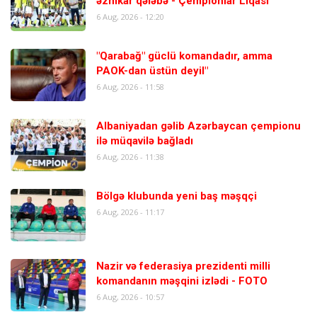
əzmkar qələbə - Çempionlar Liqası
6 Aug, 2026 - 12:20
"Qarabağ" güclü komandadır, amma
PAOK-dan üstün deyil"
6 Aug, 2026 - 11:58
Albaniyadan gəlib Azərbaycan çempionu
ilə müqavilə bağladı
6 Aug, 2026 - 11:38
Bölgə klubunda yeni baş məşqçi
6 Aug, 2026 - 11:17
Nazir və federasiya prezidenti milli
komandanın məşqini izlədi - FOTO
6 Aug, 2026 - 10:57