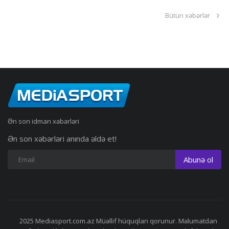
Bütün xəbərlər
Ən son idman xəbərləri
Ən son xəbərləri anında əldə et!
Abunə ol
2025 Mediasport.com.az Müəllif hüquqları qorunur. Məlumatdan