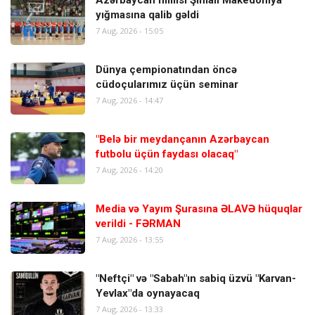
Azərbaycan millisi Şimali Makedoniya
yığmasına qalib gəldi
7 Aug, 2026 - 15:05
Dünya çempionatından öncə
cüdoçularımız üçün seminar
7 Aug, 2026 - 14:47
"Belə bir meydançanın Azərbaycan
futbolu üçün faydası olacaq"
7 Aug, 2026 - 14:20
Media və Yayım Şurasına ƏLAVƏ hüquqlar
verildi - FƏRMAN
7 Aug, 2026 - 13:55
"Neftçi" və "Sabah"ın sabiq üzvü "Karvan-
Yevlax"da oynayacaq
7 Aug, 2026 - 13:33