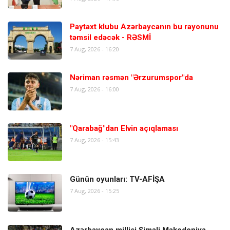
Paytaxt klubu Azərbaycanın bu rayonunu
təmsil edəcək - RƏSMİ
7 Aug, 2026 - 16:20
Nəriman rəsmən "Ərzurumspor"da
7 Aug, 2026 - 16:00
"Qarabağ"dan Elvin açıqlaması
7 Aug, 2026 - 15:43
Günün oyunları: TV-AFİŞA
7 Aug, 2026 - 15:25