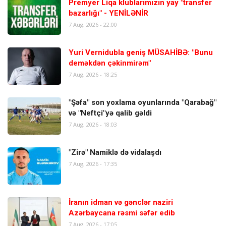
Premyer Liqa klublarımızın yay "transfer
bazarlığı" - YENİLƏNİR
7 Aug, 2026 - 22:00
Yuri Vernidubla geniş MÜSAHİBƏ: "Bunu
deməkdən çəkinmirəm"
7 Aug, 2026 - 18:25
"Şəfa" son yoxlama oyunlarında "Qarabağ"
və "Neftçi"yə qalib gəldi
7 Aug, 2026 - 18:03
"Zirə" Namiklə də vidalaşdı
7 Aug, 2026 - 17:35
İranın idman və gənclər naziri
Azərbaycana rəsmi səfər edib
7 Aug, 2026 - 17:05