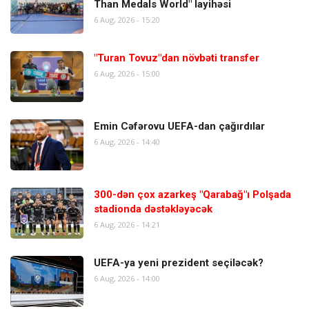
Than Medals World" layihəsi
6 Aug, 2026 - 15:20
"Turan Tovuz"dan növbəti transfer
6 Aug, 2026 - 15:00
Emin Cəfərovu UEFA-dan çağırdılar
6 Aug, 2026 - 14:40
300-dən çox azarkeş "Qarabağ"ı Polşada
stadionda dəstəkləyəcək
6 Aug, 2026 - 14:21
UEFA-ya yeni prezident seçiləcək?
6 Aug, 2026 - 14:00