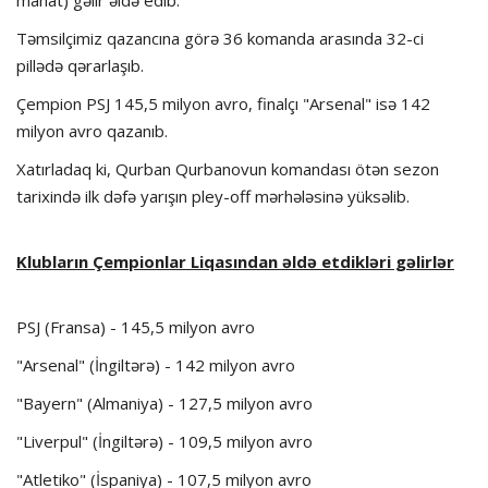
manat) gəlir əldə edib.
Təmsilçimiz qazancına görə 36 komanda arasında 32-ci
pillədə qərarlaşıb.
Çempion PSJ 145,5 milyon avro, finalçı "Arsenal" isə 142
milyon avro qazanıb.
Xatırladaq ki, Qurban Qurbanovun komandası ötən sezon
tarixində ilk dəfə yarışın pley-off mərhələsinə yüksəlib.
Klubların Çempionlar Liqasından əldə etdikləri gəlirlər
PSJ (Fransa) - 145,5 milyon avro
"Arsenal" (İngiltərə) - 142 milyon avro
"Bayern" (Almaniya) - 127,5 milyon avro
"Liverpul" (İngiltərə) - 109,5 milyon avro
"Atletiko" (İspaniya) - 107,5 milyon avro