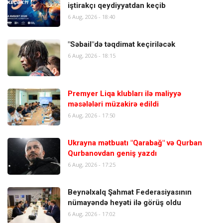
iştirakçı qeydiyyatdan keçib
6 Aug, 2026 - 18:40
"Səbail"də təqdimat keçiriləcək
6 Aug, 2026 - 18:15
Premyer Liqa klubları ilə maliyyə
məsələləri müzakirə edildi
6 Aug, 2026 - 17:50
Ukrayna mətbuatı "Qarabağ" və Qurban
Qurbanovdan geniş yazdı
6 Aug, 2026 - 17:25
Beynəlxalq Şahmat Federasiyasının
nümayəndə heyəti ilə görüş oldu
6 Aug, 2026 - 17:02