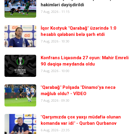
hakimləri dəyişdirildi
7 Aug, 2026 - 11:15
İqor Kostyuk "Qarabağ" üzərində 1:0
hesablı qələbəni belə şərh etdi
7 Aug, 2026 - 10:30
Konfrans Liqasında 27 oyun: Mahir Emreli
90 dəqiqə meydanda oldu
7 Aug, 2026 - 10:00
"Qarabağ" Polşada "Dinamo"ya necə
məğlub oldu? - VİDEO
7 Aug, 2026 - 09:30
"Qarşımızda çox yaxşı müdafiə olunan
komanda var idi" - Qurban Qurbanov
6 Aug, 2026 - 23:35