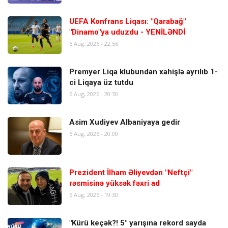
UEFA Konfrans Liqası: "Qarabağ"
"Dinamo"ya uduzdu - YENİLƏNDİ
6 Aug, 2026 - 22:56
Premyer Liqa klubundan xahişlə ayrılıb 1-
ci Liqaya üz tutdu
6 Aug, 2026 - 20:30
Asim Xudiyev Albaniyaya gedir
6 Aug, 2026 - 20:00
Prezident İlham Əliyevdən "Neftçi"
rəsmisinə yüksək fəxri ad
6 Aug, 2026 - 19:30
"Kürü keçək?! 5" yarışına rekord sayda