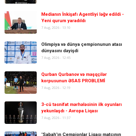
Medianın İnkişafı Agentliyi ləğv edildi -
Yeni qurum yaradıldı
7 Aug, 2026 - 13:10
Olimpiya və dünya çempionunun atası
dünyasını dəyişdi
7 Aug, 2026 - 12:45
Qurban Qurbanov və məşqçilər
korpusunun ƏSAS PROBLEMİ
7 Aug, 2026 - 12:19
3-cü təsnifat mərhələsinin ilk oyunları
yekunlaşdı - Avropa Liqası
7 Aug, 2026 - 11:37
"Sabah"ın Çempionlar Liqası matçının