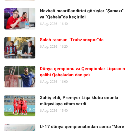
Növbəti maarifləndirici görüşlər “Şamaxı”
və “Qəbələ”də keçirildi
6 Aug, 2026 - 16:40
Salah rəsmən "Trabzonspor"da
6 Aug, 2026 - 16:20
Dünya çempionu və Çempionlar Liqasının
qalibi Qəbələdən danışdı
6 Aug, 2026 - 16:00
Xahiş etdi, Premyer Liqa klubu onunla
müqaviləyə xitam verdi
6 Aug, 2026 - 15:40
U-17 dünya çempionatından sonra "More