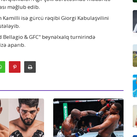
ası məğlub edib.
 Kamilli isə gürcü rəqibi Giorgi Kabulaşvilini
stələyib.
 Bellagio & GFC" beynəlxalq turnirində
zə aparıb.