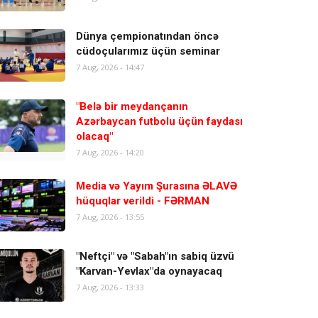
Dünya çempionatından öncə
cüdoçularımız üçün seminar
7 Aug, 2026 - 14:47
"Belə bir meydançanın
Azərbaycan futbolu üçün faydası
olacaq"
7 Aug, 2026 - 14:20
Media və Yayım Şurasına ƏLAVƏ
hüquqlar verildi - FƏRMAN
7 Aug, 2026 - 13:55
"Neftçi" və "Sabah"ın sabiq üzvü
"Karvan-Yevlax"da oynayacaq
7 Aug, 2026 - 13:33