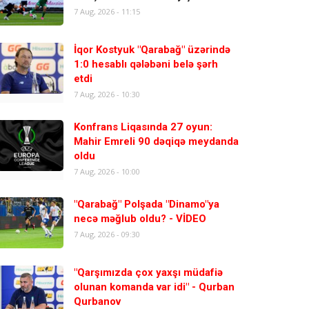
7 Aug, 2026 - 11:15
İqor Kostyuk "Qarabağ" üzərində
1:0 hesablı qələbəni belə şərh
etdi
7 Aug, 2026 - 10:30
Konfrans Liqasında 27 oyun:
Mahir Emreli 90 dəqiqə meydanda
oldu
7 Aug, 2026 - 10:00
"Qarabağ" Polşada "Dinamo"ya
necə məğlub oldu? - VİDEO
7 Aug, 2026 - 09:30
"Qarşımızda çox yaxşı müdafiə
olunan komanda var idi" - Qurban
Qurbanov