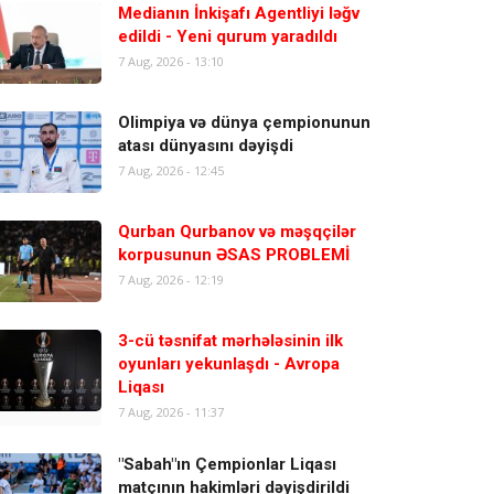
Medianın İnkişafı Agentliyi ləğv
edildi - Yeni qurum yaradıldı
7 Aug, 2026 - 13:10
Olimpiya və dünya çempionunun
atası dünyasını dəyişdi
7 Aug, 2026 - 12:45
Qurban Qurbanov və məşqçilər
korpusunun ƏSAS PROBLEMİ
7 Aug, 2026 - 12:19
3-cü təsnifat mərhələsinin ilk
oyunları yekunlaşdı - Avropa
Liqası
7 Aug, 2026 - 11:37
"Sabah"ın Çempionlar Liqası
matçının hakimləri dəyişdirildi