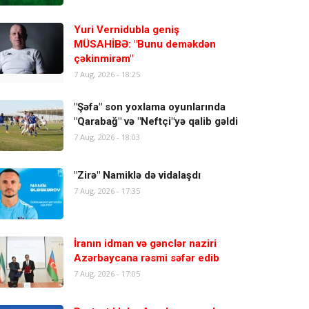
Yuri Vernidubla geniş
MÜSAHİBƏ: "Bunu deməkdən
çəkinmirəm"
7 Aug, 2026 - 18:25
"Şəfa" son yoxlama oyunlarında
"Qarabağ" və "Neftçi"yə qalib gəldi
7 Aug, 2026 - 18:03
"Zirə" Namiklə də vidalaşdı
7 Aug, 2026 - 17:35
İranın idman və gənclər naziri
Azərbaycana rəsmi səfər edib
7 Aug, 2026 - 17:05