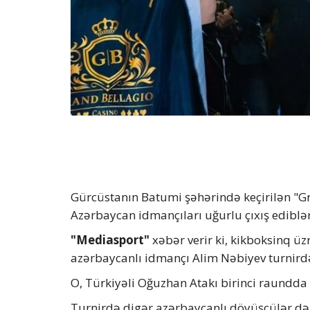
Gürcüstanın Batumi şəhərində keçirilən "G
Azərbaycan idmançıları uğurlu çıxış ediblər
"Mediasport"
xəbər verir ki, kikboksinq ü
azərbaycanlı idmançı Alim Nəbiyev turnirdə
O, Türkiyəli Oğuzhan Atakı birinci raundda
Turnirdə digər azərbaycanlı döyüşçülər də 