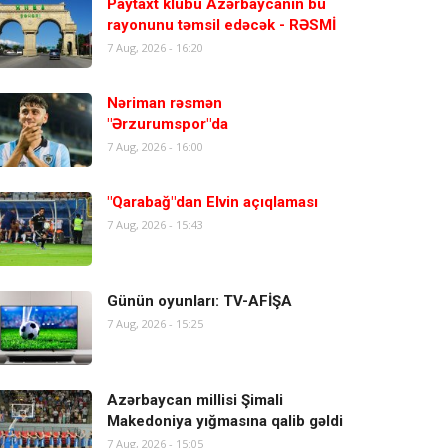
Paytaxt klubu Azərbaycanın bu
rayonunu təmsil edəcək - RƏSMİ
7 Aug, 2026 - 16:20
Nəriman rəsmən
"Ərzurumspor"da
7 Aug, 2026 - 16:00
"Qarabağ"dan Elvin açıqlaması
7 Aug, 2026 - 15:43
Günün oyunları: TV-AFİŞA
7 Aug, 2026 - 15:25
Azərbaycan millisi Şimali
Makedoniya yığmasına qalib gəldi
7 Aug, 2026 - 15:05