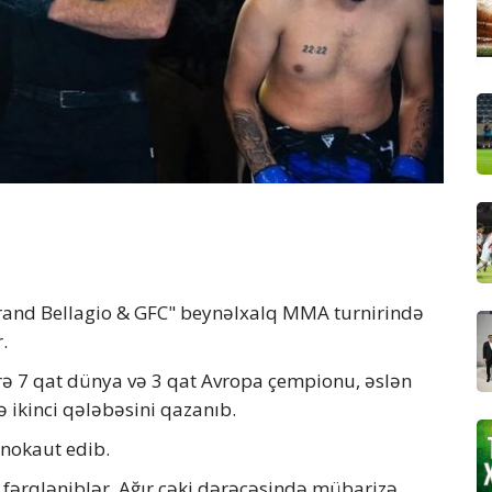
rand Bellagio & GFC" beynəlxalq MMA turnirində
.
zrə 7 qat dünya və 3 qat Avropa çempionu, əslən
 ikinci qələbəsini qazanıb.
 nokaut edib.
fərqləniblər. Ağır çəki dərəcəsində mübarizə