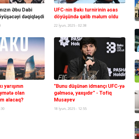
mızın Əbu Dabi
UFC-nin Bakı turnirinin əsas
öyüşəcəyi dəqiqləşdi
döyüşündə qalib məlum oldu
0
22 İyun, 2025 - 02:38
ı yarışının
"Bunu düşünən idmançı UFC-yə
iymətə olan
gəlməsə, yaxşıdır" - Tofiq
kim alacaq?
Musayev
:30
18 İyun, 2025 - 12:55