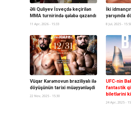
Əli Quliyev İsveçdə keçirilən
İki idmançı
MMA turnirində qələbə qazandı
yarışında d
11 Apr, 2026 - 15:33
8 Jul, 2025 - 15:5
Vüqar Kərəmovun braziliyalı ilə
UFC-nin Bak
döyüşünün tarixi müəyyənləşdi
fantastik q
biletlərini 
22 Nov, 2025 - 15:30
24 Apr, 2025 - 15