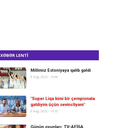
XƏBƏR LENTİ
Millimiz Estoniyaya qalib gəldi
8 Aug, 2026 - 14:40
"Super Liqa kimi bir çempionata
gəldiyim üçün sevincliyəm"
8 Aug, 2026 - 14:10
Günün oyunları: TV-AFİŞA