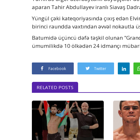
aparan Tahir Abdullayev iranlı Siavaş Dadr
Yüngül çəki kateqoriyasında çıxış edən Elvin
birinci raundda vaxtından əvvəl nokautla ü
Batumidə üçüncü dəfə təşkil olunan "Grand
ümumilikdə 10 ölkədən 24 idmançı mübari
Facebook
Twitter
RELATED POSTS