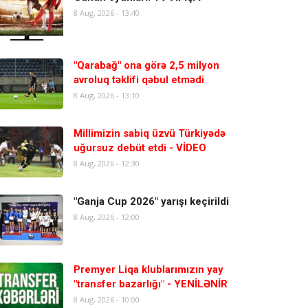
8 Aug, 2026 - 13:40
"Qarabağ" ona görə 2,5 milyon
avroluq təklifi qəbul etmədi
8 Aug, 2026 - 13:10
Millimizin sabiq üzvü Türkiyədə
uğursuz debüt etdi - VİDEO
8 Aug, 2026 - 12:30
"Ganja Cup 2026" yarışı keçirildi
8 Aug, 2026 - 12:00
Premyer Liqa klublarımızın yay
"transfer bazarlığı" - YENİLƏNİR
8 Aug, 2026 - 10:00