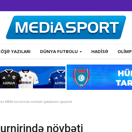
KÖŞƏ YAZILARI
DÜNYA FUTBOLU
HADISƏ
OLIMP
ev MMA turnirində növbəti qələbəsini qazandı
rnirində növbəti