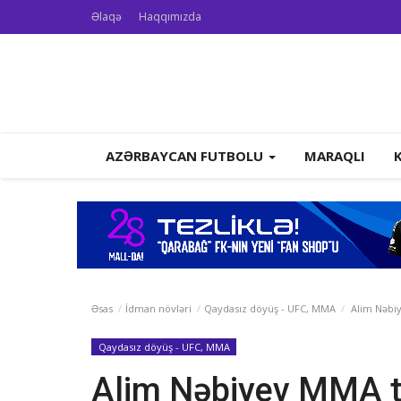
Əlaqə
Haqqımızda
AZƏRBAYCAN FUTBOLU
MARAQLI
Əsas
İdman növləri
Qaydasız döyüş - UFC, MMA
Alim Nəbiy
Qaydasız döyüş - UFC, MMA
Alim Nəbiyev MMA tu