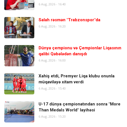
6 Aug, 2026 - 16:40
Salah rəsmən "Trabzonspor"da
6 Aug, 2026 - 16:20
Dünya çempionu və Çempionlar Liqasının
qalibi Qəbələdən danışdı
6 Aug, 2026 - 16:00
Xahiş etdi, Premyer Liqa klubu onunla
müqaviləyə xitam verdi
6 Aug, 2026 - 15:40
U-17 dünya çempionatından sonra "More
Than Medals World" layihəsi
6 Aug, 2026 - 15:20