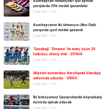
Azərbaycan idmançıları iyul ayında
yarışlarda 206 medal qazanıblar
5 Aug, 2026 - 14:33
Azərbaycanın iki idmançısı Əbu-Dabi
yarışında qızıl medal qazandı
5 Aug, 2026 - 14:15
"Qarabağ" "Dinamo" ilə matç üçün 20
futbolçu sifariş etdi - SİYAHI
5 Aug, 2026 - 13:57
Əliyevin komandası Avroliqada İrlandiya
səfərində uduzdu - VİDEO
5 Aug, 2026 - 13:36
İki boksçumuz Qazaxıstanda beynəlxalq
turnirdə iştirak edəcək
5 Aug, 2026 - 13:15