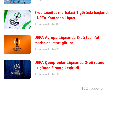
3-cü təsnifat mərhələsi 1 görüşlə başlandı
- UEFA Konfrans Liqası
5 Aug, 2026 - 12:58
UEFA Avropa Liqasında 3-cü təsnifat
mərhələsi start götürdü
5 Aug, 2026 - 12:36
UEFA Çempionlar Liqasında 3-cü raund:
İlk gündə 8 matç keçirildi
5 Aug, 2026 - 12:15
Bütün xəbərlər