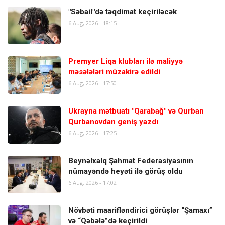
"Səbail"də təqdimat keçiriləcək
6 Aug, 2026 - 18:15
Premyer Liqa klubları ilə maliyyə
məsələləri müzakirə edildi
6 Aug, 2026 - 17:50
Ukrayna mətbuatı "Qarabağ" və Qurban
Qurbanovdan geniş yazdı
6 Aug, 2026 - 17:25
Beynəlxalq Şahmat Federasiyasının
nümayəndə heyəti ilə görüş oldu
6 Aug, 2026 - 17:02
Növbəti maarifləndirici görüşlər “Şamaxı”
və “Qəbələ”də keçirildi