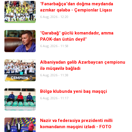
"Fənərbağça"dan doğma meydanda
əzmkar qələbə - Çempionlar Liqası
6 Aug, 2026 - 12:20
"Qarabağ" güclü komandadır, amma
PAOK-dan üstün deyil"
6 Aug, 2026 - 11:58
Albaniyadan gəlib Azərbaycan çempionu
ilə müqavilə bağladı
6 Aug, 2026 - 11:38
Bölgə klubunda yeni baş məşqçi
6 Aug, 2026 - 11:17
Nazir və federasiya prezidenti milli
komandanın məşqini izlədi - FOTO