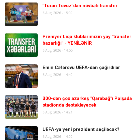
"Turan Tovuz"dan növbəti transfer
6 Aug, 2026 - 15:00
Premyer Liqa klublarımızın yay "transfer
bazarlığı" - YENİLƏNİR
6 Aug, 2026 - 14:55
Emin Cəfərovu UEFA-dan çağırdılar
6 Aug, 2026 - 14:40
300-dən çox azarkeş "Qarabağ"ı Polşada
stadionda dəstəkləyəcək
6 Aug, 2026 - 14:21
UEFA-ya yeni prezident seçiləcək?
6 Aug, 2026 - 14:00