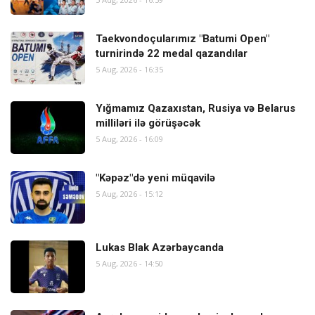
Taekvondoçularımız "Batumi Open"
turnirində 22 medal qazandılar
5 Aug, 2026 - 16:35
Yığmamız Qazaxıstan, Rusiya və Belarus
milliləri ilə görüşəcək
5 Aug, 2026 - 16:09
"Kəpəz"də yeni müqavilə
5 Aug, 2026 - 15:12
Lukas Blak Azərbaycanda
5 Aug, 2026 - 14:50