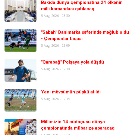
Bakıda dünya çempionatına 24 ölkənin
milli komandası qatılacaq
5 Aug, 2026 - 23:30
"Sabah" Danimarka səfərində məğlub oldu
- Çempionlar Liqası
5 Aug, 2026 - 23:09
"Qarabağ" Polşaya yola düşdü
5 Aug, 2026 - 17:30
Yeni mövsümün püşkü atıldı
5 Aug, 2026 - 17:15
Millimizin 14 cüdoçusu dünya
çempionatında mübarizə aparacaq
5 Aug, 2026 - 16:59