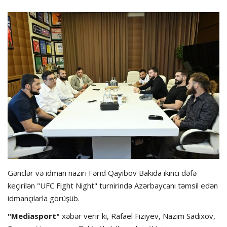
Hadisə
Olimpiada
Layihə
Formula 1
İdman növləri
Gənclər və idman naziri Fərid Qayıbov Bakıda ikinci dəfə
keçirilən "UFC Fight Night" turnirində Azərbaycanı təmsil edən
idmançılarla görüşüb.
"Mediasport"
xəbər verir ki, Rafael Fiziyev, Nazim Sadıxov,