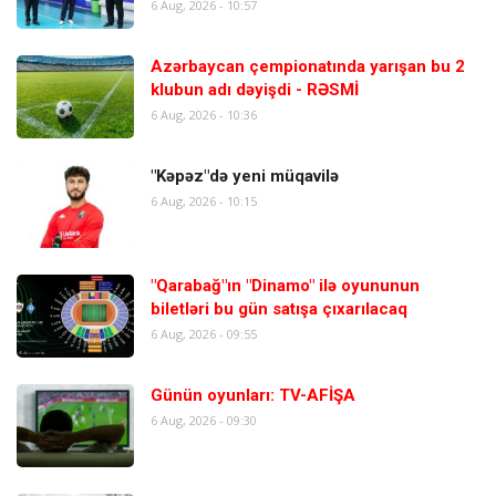
6 Aug, 2026 - 10:57
Azərbaycan çempionatında yarışan bu 2
klubun adı dəyişdi - RƏSMİ
6 Aug, 2026 - 10:36
"Kəpəz"də yeni müqavilə
6 Aug, 2026 - 10:15
"Qarabağ"ın "Dinamo" ilə oyununun
biletləri bu gün satışa çıxarılacaq
6 Aug, 2026 - 09:55
Günün oyunları: TV-AFİŞA
6 Aug, 2026 - 09:30