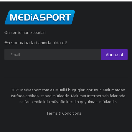
Ən son idman xəbərləri
Ən son xəbərləri anında əldə et!
Abunə ol
2025 Mediasport.com.az Müəllif hüquqları qorunur. Məlumatdan
istifadə etdikdə istinad mütləqdir. Məlumat internet səhifələrində
istifadə edildikdə müvafiq keçidin qoyulması mütləqdir.
Terms & Conditions