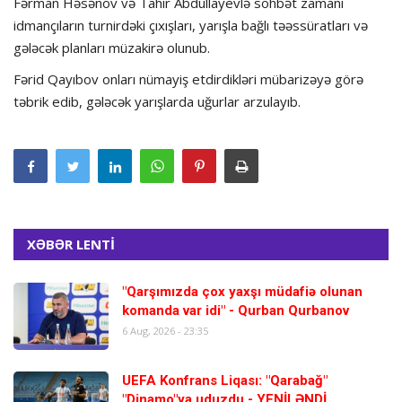
Fərman Həsənov və Tahir Abdullayevlə söhbət zamanı
idmançıların turnirdəki çıxışları, yarışla bağlı təəssüratları və
gələcək planları müzakirə olunub.
Fərid Qayıbov onları nümayiş etdirdikləri mübarizəyə görə
təbrik edib, gələcək yarışlarda uğurlar arzulayıb.
XƏBƏR LENTİ
"Qarşımızda çox yaxşı müdafiə olunan
komanda var idi" - Qurban Qurbanov
6 Aug, 2026 - 23:35
UEFA Konfrans Liqası: "Qarabağ"
"Dinamo"ya uduzdu - YENİLƏNDİ