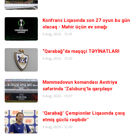
Konfrans Liqasında son 27 oyun bu gün
olacaq - Mahir üçün ev sınağı
6 Aug, 2026 - 13:41
“Qarabağ”da məşqçi TƏYİNATLARI
6 Aug, 2026 - 13:20
Məmmədovun komandası Avstriya
səfərində "Zalsburq"la qarşılaşır
6 Aug, 2026 - 13:01
"Qarabağ" Çempionlar Liqasında çıxış
etmiş güclü rəqibdir"
6 Aug, 2026 - 12:43