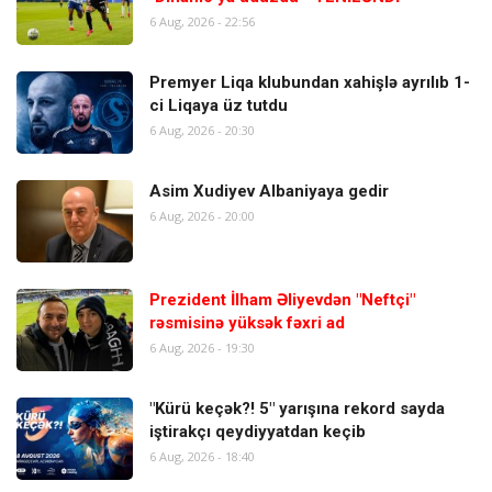
6 Aug, 2026 - 22:56
Premyer Liqa klubundan xahişlə ayrılıb 1-
ci Liqaya üz tutdu
6 Aug, 2026 - 20:30
Asim Xudiyev Albaniyaya gedir
6 Aug, 2026 - 20:00
Prezident İlham Əliyevdən "Neftçi"
rəsmisinə yüksək fəxri ad
6 Aug, 2026 - 19:30
"Kürü keçək?! 5" yarışına rekord sayda
iştirakçı qeydiyyatdan keçib
6 Aug, 2026 - 18:40