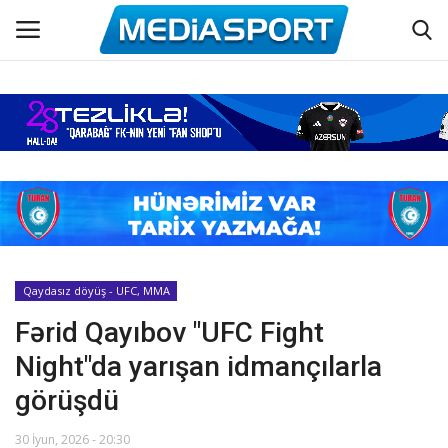
Əsas
Azərbaycan futbolu
Maraqlı
Əlaqə
Qaydasız döyüş - UFC, MMA
Fərid Qayıbov "UFC Fight
Haqqımızda
Night"da yarışan idmançılarla
Köşə yazıları
görüşdü
Dünya futbolu
30 İyun, 2026 - 20:30