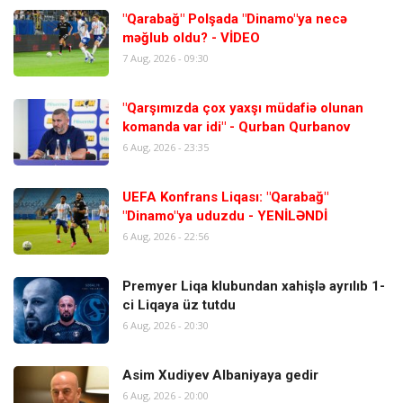
"Qarabağ" Polşada "Dinamo"ya necə
məğlub oldu? - VİDEO
7 Aug, 2026 - 09:30
"Qarşımızda çox yaxşı müdafiə olunan
komanda var idi" - Qurban Qurbanov
6 Aug, 2026 - 23:35
UEFA Konfrans Liqası: "Qarabağ"
"Dinamo"ya uduzdu - YENİLƏNDİ
6 Aug, 2026 - 22:56
Premyer Liqa klubundan xahişlə ayrılıb 1-
ci Liqaya üz tutdu
6 Aug, 2026 - 20:30
Asim Xudiyev Albaniyaya gedir
6 Aug, 2026 - 20:00