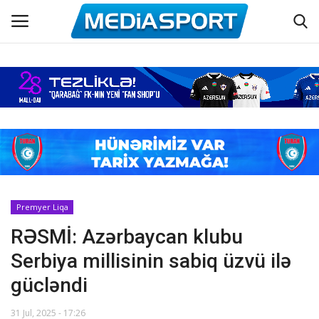
Əsas
Azərbaycan futbolu
Maraqlı
Əlaqə
Premyer Liqa
RƏSMİ: Azərbaycan klubu
Haqqımızda
Serbiya millisinin sabiq üzvü ilə
Köşə yazıları
gücləndi
Dünya futbolu
31 Jul, 2025 - 17:26