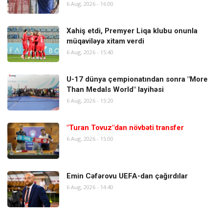
6 Aug, 2026 - 16:00
Xahiş etdi, Premyer Liqa klubu onunla
müqaviləyə xitam verdi
6 Aug, 2026 - 15:40
U-17 dünya çempionatından sonra "More
Than Medals World" layihəsi
6 Aug, 2026 - 15:20
"Turan Tovuz"dan növbəti transfer
6 Aug, 2026 - 15:00
Emin Cəfərovu UEFA-dan çağırdılar
6 Aug, 2026 - 14:40