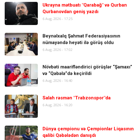
Ukrayna mətbuatı "Qarabağ" və Qurban
Qurbanovdan geniş yazdı
6 Aug, 2026 - 17:25
Beynəlxalq Şahmat Federasiyasının
nümayəndə heyəti ilə görüş oldu
6 Aug, 2026 - 17:02
Növbəti maarifləndirici görüşlər “Şamaxı”
və “Qəbələ”də keçirildi
6 Aug, 2026 - 16:40
Salah rəsmən "Trabzonspor"da
6 Aug, 2026 - 16:20
Dünya çempionu və Çempionlar Liqasının
qalibi Qəbələdən danışdı