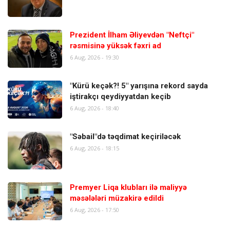
Prezident İlham Əliyevdən "Neftçi"
rəsmisinə yüksək fəxri ad
6 Aug, 2026 - 19:30
"Kürü keçək?! 5" yarışına rekord sayda
iştirakçı qeydiyyatdan keçib
6 Aug, 2026 - 18:40
"Səbail"də təqdimat keçiriləcək
6 Aug, 2026 - 18:15
Premyer Liqa klubları ilə maliyyə
məsələləri müzakirə edildi
6 Aug, 2026 - 17:50