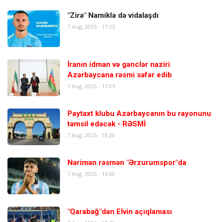
"Zirə" Namiklə də vidalaşdı
7 Aug, 2026 - 17:35
İranın idman və gənclər naziri
Azərbaycana rəsmi səfər edib
7 Aug, 2026 - 17:05
Paytaxt klubu Azərbaycanın bu rayonunu
təmsil edəcək - RƏSMİ
7 Aug, 2026 - 16:20
Nəriman rəsmən "Ərzurumspor"da
7 Aug, 2026 - 16:00
"Qarabağ"dan Elvin açıqlaması