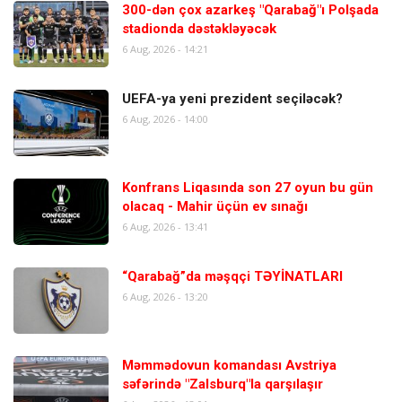
300-dən çox azarkeş "Qarabağ"ı Polşada
stadionda dəstəkləyəcək
6 Aug, 2026 - 14:21
UEFA-ya yeni prezident seçiləcək?
6 Aug, 2026 - 14:00
Konfrans Liqasında son 27 oyun bu gün
olacaq - Mahir üçün ev sınağı
6 Aug, 2026 - 13:41
“Qarabağ”da məşqçi TƏYİNATLARI
6 Aug, 2026 - 13:20
Məmmədovun komandası Avstriya
səfərində "Zalsburq"la qarşılaşır