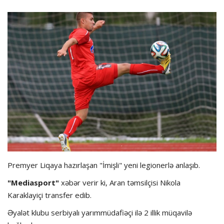
Hadisə
Olimpiada
Layihə
Formula 1
İdman növləri
Premyer Liqaya hazırlaşan "İmişli" yeni legionerlə anlaşıb.
"Mediasport"
xəbər verir ki, Aran təmsilçisi Nikola
Karaklayiçi transfer edib.
Əyalət klubu serbiyalı yarımmüdafiəçi ilə 2 illik müqavilə