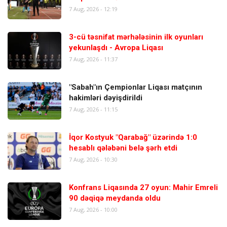
7 Aug, 2026 - 12:19
3-cü təsnifat mərhələsinin ilk oyunları
yekunlaşdı - Avropa Liqası
7 Aug, 2026 - 11:37
"Sabah"ın Çempionlar Liqası matçının
hakimləri dəyişdirildi
7 Aug, 2026 - 11:15
İqor Kostyuk "Qarabağ" üzərində 1:0
hesablı qələbəni belə şərh etdi
7 Aug, 2026 - 10:30
Konfrans Liqasında 27 oyun: Mahir Emreli
90 dəqiqə meydanda oldu
7 Aug, 2026 - 10:00