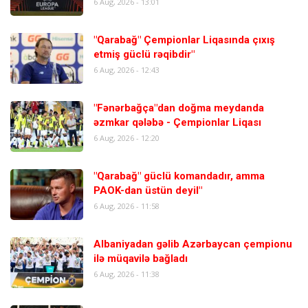
6 Aug, 2026 - 13:01
"Qarabağ" Çempionlar Liqasında çıxış
etmiş güclü rəqibdir"
6 Aug, 2026 - 12:43
"Fənərbağça"dan doğma meydanda
əzmkar qələbə - Çempionlar Liqası
6 Aug, 2026 - 12:20
"Qarabağ" güclü komandadır, amma
PAOK-dan üstün deyil"
6 Aug, 2026 - 11:58
Albaniyadan gəlib Azərbaycan çempionu
ilə müqavilə bağladı
6 Aug, 2026 - 11:38