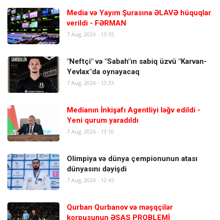
Media və Yayım Şurasına ƏLAVƏ hüquqlar
verildi - FƏRMAN
7 Aug, 2026 - 13:55
"Neftçi" və "Sabah"ın sabiq üzvü "Karvan-
Yevlax"da oynayacaq
7 Aug, 2026 - 13:33
Medianın İnkişafı Agentliyi ləğv edildi -
Yeni qurum yaradıldı
7 Aug, 2026 - 13:10
Olimpiya və dünya çempionunun atası
dünyasını dəyişdi
7 Aug, 2026 - 12:45
Qurban Qurbanov və məşqçilər
korpusunun ƏSAS PROBLEMİ