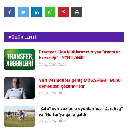
XƏBƏR LENTİ
Premyer Liqa klublarımızın yay "transfer
bazarlığı" - YENİLƏNİR
7 Aug, 2026 - 22:00
Yuri Vernidubla geniş MÜSAHİBƏ: "Bunu
deməkdən çəkinmirəm"
7 Aug, 2026 - 18:25
"Şəfa" son yoxlama oyunlarında "Qarabağ"
və "Neftçi"yə qalib gəldi
7 Aug, 2026 - 18:03