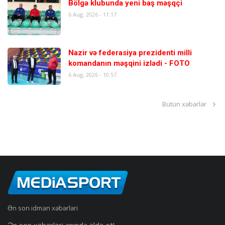
Bölgə klubunda yeni baş məşqçi
6 Aug, 2026 - 11:17
Nazir və federasiya prezidenti milli
komandanın məşqini izlədi - FOTO
6 Aug, 2026 - 10:57
Bütün xəbərlər
Ən son idman xəbərləri
Ən son xəbərləri anında əldə et!