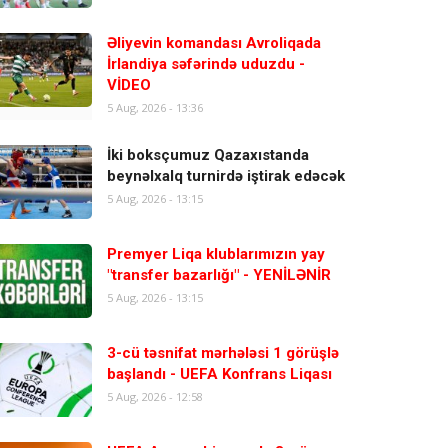
Əliyevin komandası Avroliqada
İrlandiya səfərində uduzdu -
VİDEO
5 Aug, 2026 - 13:36
İki boksçumuz Qazaxıstanda
beynəlxalq turnirdə iştirak edəcək
5 Aug, 2026 - 13:15
Premyer Liqa klublarımızın yay
"transfer bazarlığı" - YENİLƏNİR
5 Aug, 2026 - 13:15
3-cü təsnifat mərhələsi 1 görüşlə
başlandı - UEFA Konfrans Liqası
5 Aug, 2026 - 12:58