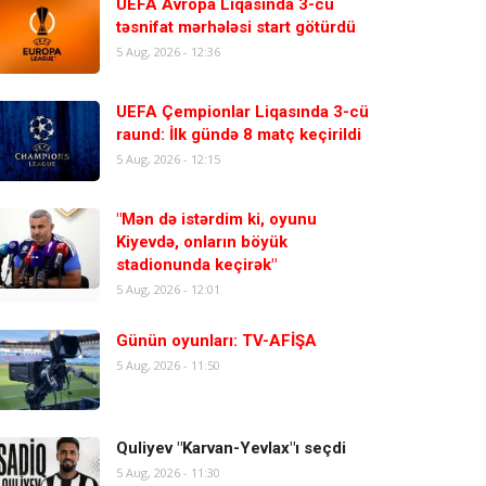
UEFA Avropa Liqasında 3-cü
təsnifat mərhələsi start götürdü
5 Aug, 2026 - 12:36
UEFA Çempionlar Liqasında 3-cü
raund: İlk gündə 8 matç keçirildi
5 Aug, 2026 - 12:15
"Mən də istərdim ki, oyunu
Kiyevdə, onların böyük
stadionunda keçirək"
5 Aug, 2026 - 12:01
Günün oyunları: TV-AFİŞA
5 Aug, 2026 - 11:50
Quliyev "Karvan-Yevlax"ı seçdi
5 Aug, 2026 - 11:30