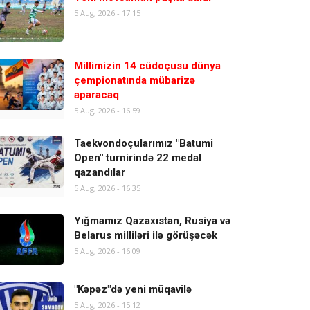
5 Aug, 2026 - 17:15
Millimizin 14 cüdoçusu dünya
çempionatında mübarizə
aparacaq
5 Aug, 2026 - 16:59
Taekvondoçularımız "Batumi
Open" turnirində 22 medal
qazandılar
5 Aug, 2026 - 16:35
Yığmamız Qazaxıstan, Rusiya və
Belarus milliləri ilə görüşəcək
5 Aug, 2026 - 16:09
"Kəpəz"də yeni müqavilə
5 Aug, 2026 - 15:12