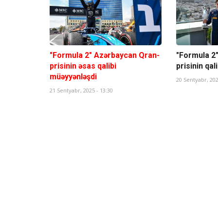
"Formula 2" Azərbaycan Qran-
"Formula 2
prisinin əsas qalibi
prisinin qal
müəyyənləşdi
20 Sentyabr, 202
21 Sentyabr, 2025 - 13:30