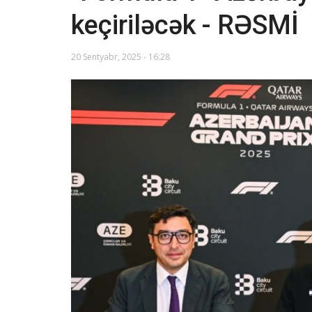
keçiriləcək - RƏSMİ
20 Sentyabr, 2025 - 16:28