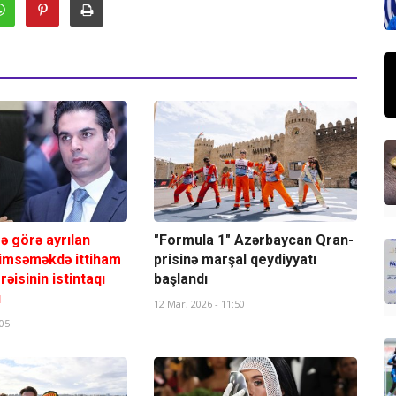
ə görə ayrılan
"Formula 1" Azərbaycan Qran-
nimsəməkdə ittiham
prisinə marşal qeydiyyatı
rəisinin istintaqı
başlandı
ı
12 Mar, 2026 - 11:50
:05