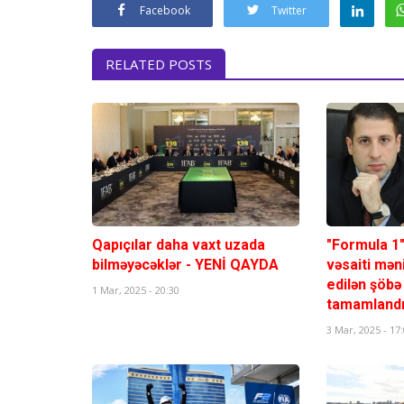
Facebook
Twitter
RELATED POSTS
Qapıçılar daha vaxt uzada
"Formula 1"
bilməyəcəklər - YENİ QAYDA
vəsaiti mə
edilən şöbə 
1 Mar, 2025 - 20:30
tamamland
3 Mar, 2025 - 17