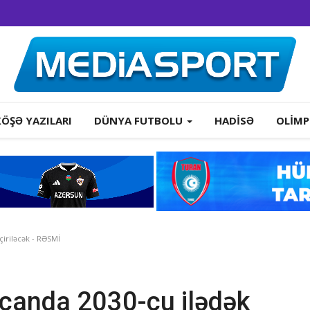
KÖŞƏ YAZILARI
DÜNYA FUTBOLU
HADISƏ
OLIMP
iriləcək - RƏSMİ
canda 2030-cu ilədək