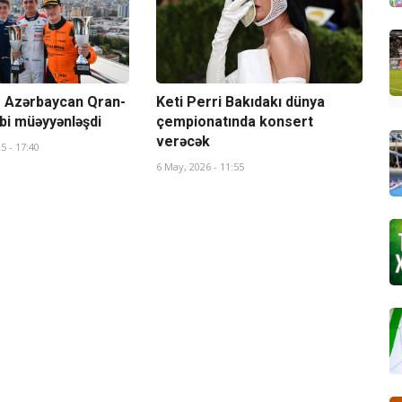
" Azərbaycan Qran-
Keti Perri Bakıdakı dünya
ibi müəyyənləşdi
çempionatında konsert
verəcək
5 - 17:40
6 May, 2026 - 11:55