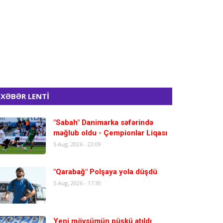
XƏBƏR LENTİ
"Sabah" Danimarka səfərində
məğlub oldu - Çempionlar Liqası
5 Aug, 2026 - 23:09
"Qarabağ" Polşaya yola düşdü
5 Aug, 2026 - 17:30
Yeni mövsümün püşkü atıldı