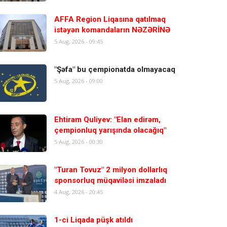
AFFA Region Liqasına qatılmaq
istəyən komandaların NƏZƏRİNƏ
5 Aug, 2026 - 09:45
"Şəfa" bu çempionatda olmayacaq
5 Aug, 2026 - 09:00
Ehtiram Quliyev: "Elan edirəm,
çempionluq yarışında olacağıq"
5 Aug, 2026 - 00:30
"Turan Tovuz" 2 milyon dollarlıq
sponsorluq müqaviləsi imzaladı
4 Aug, 2026 - 20:45
1-ci Liqada püşk atıldı