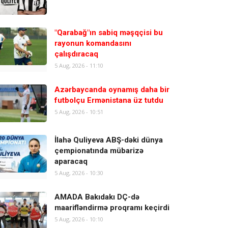
"Qarabağ"ın sabiq məşqçisi bu
rayonun komandasını
çalışdıracaq
5 Aug, 2026 - 11:10
Azərbaycanda oynamış daha bir
futbolçu Ermənistana üz tutdu
5 Aug, 2026 - 10:51
İlahə Quliyeva ABŞ-dəki dünya
çempionatında mübarizə
aparacaq
5 Aug, 2026 - 10:30
AMADA Bakıdakı DÇ-də
maarifləndirmə proqramı keçirdi
5 Aug, 2026 - 10:10