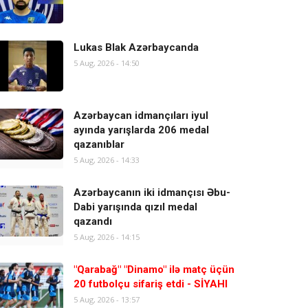
Lukas Blak Azərbaycanda
5 Aug, 2026 - 14:50
Azərbaycan idmançıları iyul
ayında yarışlarda 206 medal
qazanıblar
5 Aug, 2026 - 14:33
Azərbaycanın iki idmançısı Əbu-
Dabi yarışında qızıl medal
qazandı
5 Aug, 2026 - 14:15
"Qarabağ" "Dinamo" ilə matç üçün
20 futbolçu sifariş etdi - SİYAHI
5 Aug, 2026 - 13:57