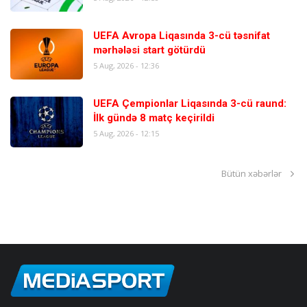
UEFA Avropa Liqasında 3-cü təsnifat
mərhələsi start götürdü
5 Aug, 2026 - 12:36
UEFA Çempionlar Liqasında 3-cü raund:
İlk gündə 8 matç keçirildi
5 Aug, 2026 - 12:15
Bütün xəbərlər