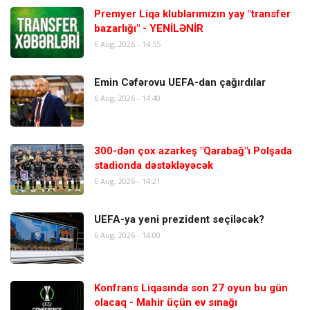
Premyer Liqa klublarımızın yay "transfer
bazarlığı" - YENİLƏNİR
6 Aug, 2026 - 14:55
Emin Cəfərovu UEFA-dan çağırdılar
6 Aug, 2026 - 14:40
300-dən çox azarkeş "Qarabağ"ı Polşada
stadionda dəstəkləyəcək
6 Aug, 2026 - 14:21
UEFA-ya yeni prezident seçiləcək?
6 Aug, 2026 - 14:00
Konfrans Liqasında son 27 oyun bu gün
olacaq - Mahir üçün ev sınağı