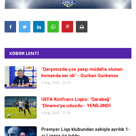
XƏBƏR LENTİ
"Qarşımızda çox yaxşı müdafiə olunan
komanda var idi" - Qurban Qurbanov
6 Aug, 2026 - 23:35
UEFA Konfrans Liqası: "Qarabağ"
"Dinamo"ya uduzdu - YENİLƏNDİ
6 Aug, 2026 - 22:56
Premyer Liqa klubundan xahişlə ayrılıb 1-
ci Liqaya üz tutdu