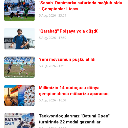
"Sabah" Danimarka səfərində məğlub oldu
- Çempionlar Liqası
5 Aug, 2026 - 23:09
"Qarabağ" Polşaya yola düşdü
5 Aug, 2026 - 17:30
Yeni mövsümün püşkü atıldı
5 Aug, 2026 - 17:15
Millimizin 14 cüdoçusu dünya
çempionatında mübarizə aparacaq
5 Aug, 2026 - 16:59
Taekvondoçularımız "Batumi Open"
turnirində 22 medal qazandılar