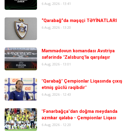
6 Aug, 2026 - 13:41
“Qarabağ”da məşqçi TƏYİNATLARI
6 Aug, 2026 - 13:20
Məmmədovun komandası Avstriya
səfərində "Zalsburq"la qarşılaşır
6 Aug, 2026 - 13:01
"Qarabağ" Çempionlar Liqasında çıxış
etmiş güclü rəqibdir"
6 Aug, 2026 - 12:43
"Fənərbağça"dan doğma meydanda
əzmkar qələbə - Çempionlar Liqası
6 Aug, 2026 - 12:20