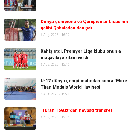
Dünya çempionu və Çempionlar Liqasının
qalibi Qəbələdən danışdı
6 Aug, 2026 - 16:00
Xahiş etdi, Premyer Liqa klubu onunla
müqaviləyə xitam verdi
6 Aug, 2026 - 15:40
U-17 dünya çempionatından sonra "More
Than Medals World" layihəsi
6 Aug, 2026 - 15:20
"Turan Tovuz"dan növbəti transfer
6 Aug, 2026 - 15:00