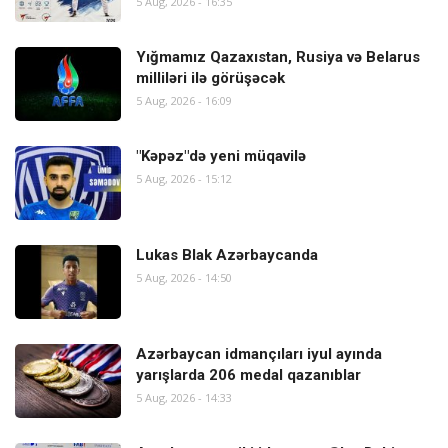
5 Aug, 2026 - 16:35
Yığmamız Qazaxıstan, Rusiya və Belarus
milliləri ilə görüşəcək
5 Aug, 2026 - 16:09
"Kəpəz"də yeni müqavilə
5 Aug, 2026 - 15:12
Lukas Blak Azərbaycanda
5 Aug, 2026 - 14:50
Azərbaycan idmançıları iyul ayında
yarışlarda 206 medal qazanıblar
5 Aug, 2026 - 14:33