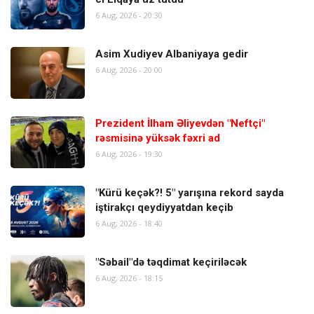
6 Aug, 2026 - 20:30
Asim Xudiyev Albaniyaya gedir
6 Aug, 2026 - 20:00
Prezident İlham Əliyevdən "Neftçi"
rəsmisinə yüksək fəxri ad
6 Aug, 2026 - 19:30
"Kürü keçək?! 5" yarışına rekord sayda
iştirakçı qeydiyyatdan keçib
6 Aug, 2026 - 18:40
"Səbail"də təqdimat keçiriləcək
6 Aug, 2026 - 18:15