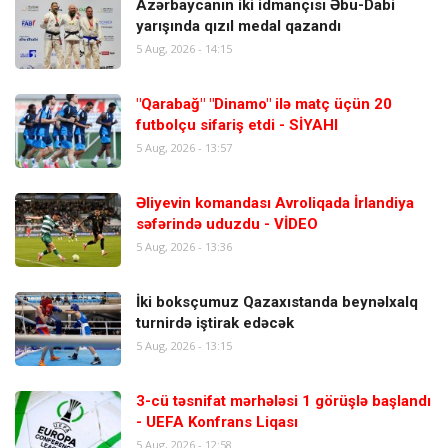
Azərbaycanın iki idmançısı Əbu-Dabi
yarışında qızıl medal qazandı
5 Aug, 2026 - 14:15
"Qarabağ" "Dinamo" ilə matç üçün 20
futbolçu sifariş etdi - SİYAHI
5 Aug, 2026 - 13:57
Əliyevin komandası Avroliqada İrlandiya
səfərində uduzdu - VİDEO
5 Aug, 2026 - 13:36
İki boksçumuz Qazaxıstanda beynəlxalq
turnirdə iştirak edəcək
5 Aug, 2026 - 13:15
3-cü təsnifat mərhələsi 1 görüşlə başlandı
- UEFA Konfrans Liqası
5 Aug, 2026 - 12:58