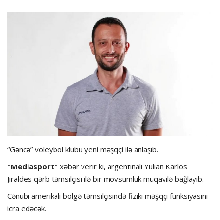
Hadisə
Olimpiada
Layihə
Formula 1
İdman növləri
“Gəncə” voleybol klubu yeni məşqçi ilə anlaşıb.
"Mediasport"
xəbər verir ki, argentinalı Yulian Karlos
Jiraldes qərb təmsilçisi ilə bir mövsümlük müqavilə bağlayıb.
Cənubi amerikalı bölgə təmsilçisində fiziki məşqçi funksiyasını
icra edəcək.