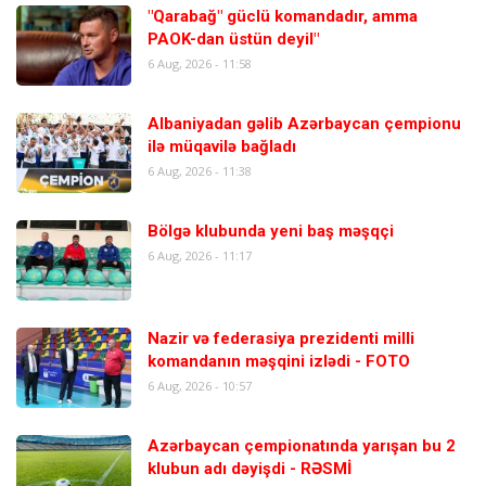
"Qarabağ" güclü komandadır, amma
PAOK-dan üstün deyil"
6 Aug, 2026 - 11:58
Albaniyadan gəlib Azərbaycan çempionu
ilə müqavilə bağladı
6 Aug, 2026 - 11:38
Bölgə klubunda yeni baş məşqçi
6 Aug, 2026 - 11:17
Nazir və federasiya prezidenti milli
komandanın məşqini izlədi - FOTO
6 Aug, 2026 - 10:57
Azərbaycan çempionatında yarışan bu 2
klubun adı dəyişdi - RƏSMİ