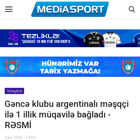
Əsas
Azərbaycan futbolu
Maraqlı
Əlaqə
Voleybol
Gəncə klubu argentinalı məşqçi
Haqqımızda
ilə 1 illik müqavilə bağladı -
Köşə yazıları
RƏSMİ
Dünya futbolu
9 Jul, 2025 - 14:50