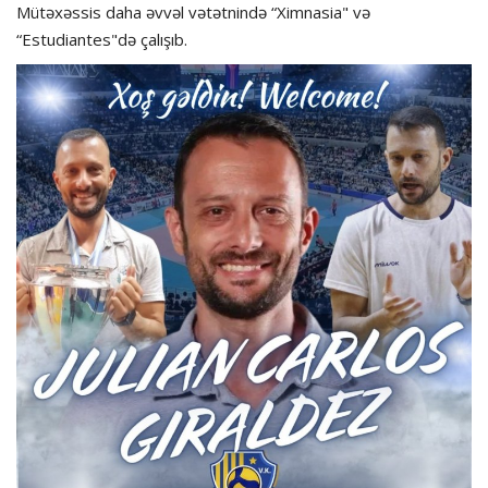
Mütəxəssis daha əvvəl vətətnində “Ximnasia" və
“Estudiantes"də çalışıb.