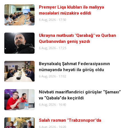
Premyer Liqa klubları ilə maliyyə
məsələləri müzakirə edildi
6 Aug, 2026 - 17:50
Ukrayna mətbuatı "Qarabağ" və Qurban
Qurbanovdan geniş yazdı
6 Aug, 2026 - 17:25
Beynəlxalq Şahmat Federasiyasının
nümayəndə heyəti ilə görüş oldu
6 Aug, 2026 - 17:02
Növbəti maarifləndirici görüşlər “Şamaxı”
və “Qəbələ”də keçirildi
6 Aug, 2026 - 16:40
Salah rəsmən "Trabzonspor"da
6 Aug, 2026 - 16:20