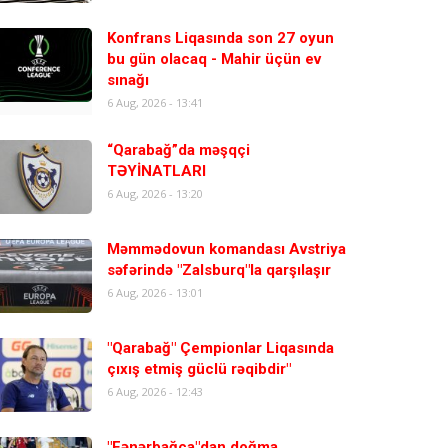
Konfrans Liqasında son 27 oyun
bu gün olacaq - Mahir üçün ev
sınağı
6 Aug, 2026 - 13:41
“Qarabağ”da məşqçi
TƏYİNATLARI
6 Aug, 2026 - 13:20
Məmmədovun komandası Avstriya
səfərində "Zalsburq"la qarşılaşır
6 Aug, 2026 - 13:01
"Qarabağ" Çempionlar Liqasında
çıxış etmiş güclü rəqibdir"
6 Aug, 2026 - 12:43
"Fənərbağça"dan doğma