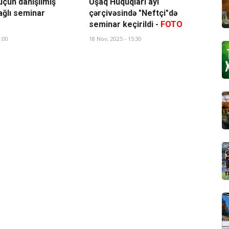
üçün danışılmış
Uşaq Hüquqları ayı
ağlı seminar
çərçivəsində "Neftçi"də
seminar keçirildi -
FOTO
3:00
18 Nov, 2025 - 15:30