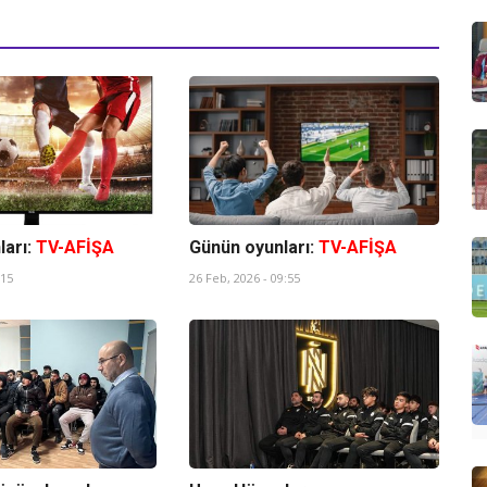
ları:
TV-AFİŞA
Günün oyunları:
TV-AFİŞA
:15
26 Feb, 2026 - 09:55