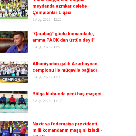
meydanda əzmkar qələbə -
Çempionlar Liqası
6 Aug, 2026 - 12:20
"Qarabağ" güclü komandadır,
amma PAOK-dan üstün deyil"
6 Aug, 2026 - 11:58
Albaniyadan gəlib Azərbaycan
çempionu ilə müqavilə bağladı
6 Aug, 2026 - 11:38
Bölgə klubunda yeni baş məşqçi
6 Aug, 2026 - 11:17
Nazir və federasiya prezidenti
milli komandanın məşqini izlədi -