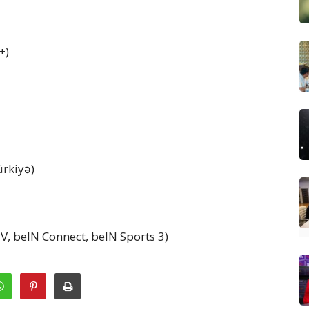
+)
ürkiyə)
TV, beIN Connect, beIN Sports 3)