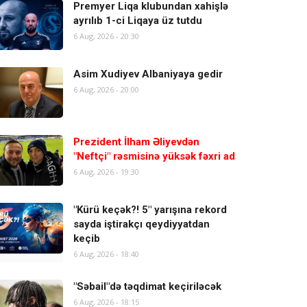
Premyer Liqa klubundan xahişlə
ayrılıb 1-ci Liqaya üz tutdu
6 Aug, 2026 - 20:30
Asim Xudiyev Albaniyaya gedir
6 Aug, 2026 - 20:00
Prezident İlham Əliyevdən
"Neftçi" rəsmisinə yüksək fəxri ad
6 Aug, 2026 - 19:30
"Kürü keçək?! 5" yarışına rekord
sayda iştirakçı qeydiyyatdan
keçib
6 Aug, 2026 - 18:40
"Səbail"də təqdimat keçiriləcək
6 Aug, 2026 - 18:15