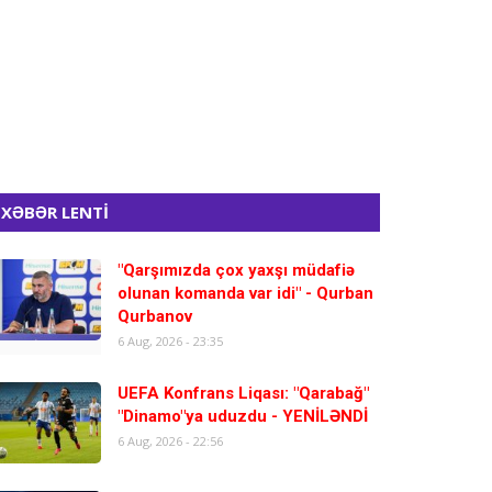
XƏBƏR LENTİ
"Qarşımızda çox yaxşı müdafiə
olunan komanda var idi" - Qurban
Qurbanov
6 Aug, 2026 - 23:35
UEFA Konfrans Liqası: "Qarabağ"
"Dinamo"ya uduzdu - YENİLƏNDİ
6 Aug, 2026 - 22:56