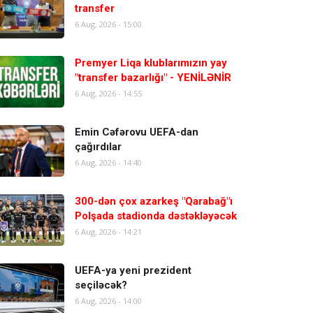
transfer
6 Aug, 2026 - 15:00
Premyer Liqa klublarımızın yay
"transfer bazarlığı" - YENİLƏNİR
6 Aug, 2026 - 14:55
Emin Cəfərovu UEFA-dan
çağırdılar
6 Aug, 2026 - 14:40
300-dən çox azarkeş "Qarabağ"ı
Polşada stadionda dəstəkləyəcək
6 Aug, 2026 - 14:21
UEFA-ya yeni prezident
seçiləcək?
6 Aug, 2026 - 14:00