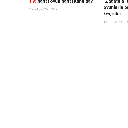
TV:
hansı oyun hansı kanalda?
"Zaqatala" 
oyunlarla b
15 Feb, 2025 - 09:55
keçirildi
17 Feb, 2025 - 1