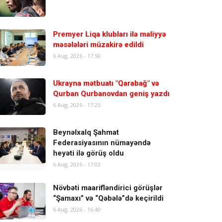
Premyer Liqa klubları ilə maliyyə
məsələləri müzakirə edildi
6 Aug, 2026 - 17:50
Ukrayna mətbuatı "Qarabağ" və
Qurban Qurbanovdan geniş yazdı
6 Aug, 2026 - 17:25
Beynəlxalq Şahmat
Federasiyasının nümayəndə
heyəti ilə görüş oldu
6 Aug, 2026 - 17:02
Növbəti maarifləndirici görüşlər
“Şamaxı” və “Qəbələ”də keçirildi
6 Aug, 2026 - 16:40