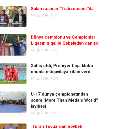
Salah rəsmən "Trabzonspor"da
6 Aug, 2026 - 16:20
Dünya çempionu və Çempionlar
Liqasının qalibi Qəbələdən danışdı
6 Aug, 2026 - 16:00
Xahiş etdi, Premyer Liqa klubu
onunla müqaviləyə xitam verdi
6 Aug, 2026 - 15:40
U-17 dünya çempionatından
sonra "More Than Medals World"
layihəsi
6 Aug, 2026 - 15:20
"Turan Tovuz"dan növbəti