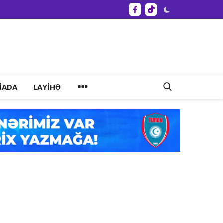
IADA
LAYIHƏ