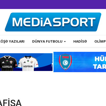
KÖŞƏ YAZILARI
DÜNYA FUTBOLU
HADISƏ
OLIMP
-AFİŞA