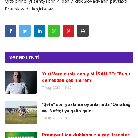
Qitə birinciliyi sentyabrın 4-dən 7-dək Slovakiyanın paytaxtı
Bratislavada keçiriləcək.
XƏBƏR LENTİ
Yuri Vernidubla geniş MÜSAHİBƏ: "Bunu
deməkdən çəkinmirəm"
7 Aug, 2026 - 18:25
"Şəfa" son yoxlama oyunlarında "Qarabağ"
və "Neftçi"yə qalib gəldi
7 Aug, 2026 - 18:03
Premyer Liqa klublarımızın yay "transfer