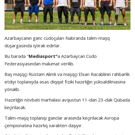
Azərbaycanın gənc cüdoçuları Nabranda təlim-məşq
düşərgəsində iştirak edirlər.
Bu barədə "
Mediasport"
a Azərbaycan Cüdo
Federasiyasından məlumat verilib.
Baş məşqçi Rüstəm Alimli və məşqçi Elxan Rəcəblinin rəhbərlik
etdiyi toplanışda əsas diqqət fiziki hazırlığın yüksəldilməsinə
yönəlib.
Hazırlığın növbəti mərhələsi avqustun 11-dən 23-dək Qubada
keçiriləcək.
Təlim-məşq toplanışı gənclər arasında keçiriləcək Avropa
çempionatına hazırlıq xarakteri daşıyır.