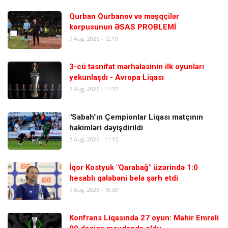
Qurban Qurbanov və məşqçilər
korpusunun ƏSAS PROBLEMİ
7 Aug, 2026 - 12:19
3-cü təsnifat mərhələsinin ilk oyunları
yekunlaşdı - Avropa Liqası
7 Aug, 2026 - 11:37
"Sabah"ın Çempionlar Liqası matçının
hakimləri dəyişdirildi
7 Aug, 2026 - 11:15
İqor Kostyuk "Qarabağ" üzərində 1:0
hesablı qələbəni belə şərh etdi
7 Aug, 2026 - 10:30
Konfrans Liqasında 27 oyun: Mahir Emreli