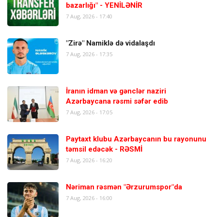
bazarlığı" - YENİLƏNİR
7 Aug, 2026 - 17:40
"Zirə" Namiklə də vidalaşdı
7 Aug, 2026 - 17:35
İranın idman və gənclər naziri
Azərbaycana rəsmi səfər edib
7 Aug, 2026 - 17:05
Paytaxt klubu Azərbaycanın bu rayonunu
təmsil edəcək - RƏSMİ
7 Aug, 2026 - 16:20
Nəriman rəsmən "Ərzurumspor"da
7 Aug, 2026 - 16:00