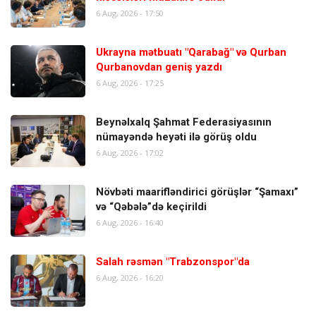
6 Aug, 2026 - 17:50
Ukrayna mətbuatı "Qarabağ" və Qurban
Qurbanovdan geniş yazdı
6 Aug, 2026 - 17:25
Beynəlxalq Şahmat Federasiyasının
nümayəndə heyəti ilə görüş oldu
6 Aug, 2026 - 17:02
Növbəti maarifləndirici görüşlər “Şamaxı”
və “Qəbələ”də keçirildi
6 Aug, 2026 - 16:40
Salah rəsmən "Trabzonspor"da
6 Aug, 2026 - 16:20