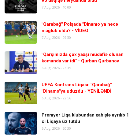
90 dəqiqə meydanda oldu
7 Aug, 2026 - 10:00
"Qarabağ" Polşada "Dinamo"ya necə
məğlub oldu? - VİDEO
7 Aug, 2026 - 09:30
"Qarşımızda çox yaxşı müdafiə olunan
komanda var idi" - Qurban Qurbanov
6 Aug, 2026 - 23:35
UEFA Konfrans Liqası: "Qarabağ"
"Dinamo"ya uduzdu - YENİLƏNDİ
6 Aug, 2026 - 22:56
Premyer Liqa klubundan xahişlə ayrılıb 1-
ci Liqaya üz tutdu
6 Aug, 2026 - 20:30