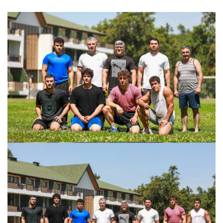
Hadisə
Olimpiada
Layihə
Formula 1
İdman növləri