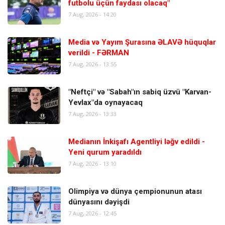
futbolu üçün faydası olacaq"
7 Aug, 2026 - 14:20
Media və Yayım Şurasına ƏLAVƏ hüquqlar
verildi - FƏRMAN
7 Aug, 2026 - 13:55
"Neftçi" və "Sabah"ın sabiq üzvü "Karvan-
Yevlax"da oynayacaq
7 Aug, 2026 - 13:33
Medianın İnkişafı Agentliyi ləğv edildi -
Yeni qurum yaradıldı
7 Aug, 2026 - 13:10
Olimpiya və dünya çempionunun atası
dünyasını dəyişdi
7 Aug, 2026 - 12:45