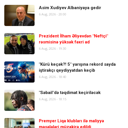
Asim Xudiyev Albaniyaya gedir
6 Aug, 2026 - 20:00
Prezident İlham Əliyevdən "Neftçi"
rəsmisinə yüksək fəxri ad
6 Aug, 2026 - 19:30
"Kürü keçək?! 5" yarışına rekord sayda
iştirakçı qeydiyyatdan keçib
6 Aug, 2026 - 18:40
"Səbail"də təqdimat keçiriləcək
6 Aug, 2026 - 18:15
Premyer Liqa klubları ilə maliyyə
məsələləri müzakirə edildi