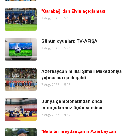
"Qarabağ"dan Elvin açıqlaması
7 Aug, 2026 - 15:43
Günün oyunları: TV-AFİŞA
7 Aug, 2026 - 15:25
Azərbaycan millisi Şimali Makedoniya
yığmasına qalib gəldi
7 Aug, 2026 - 15:05
Dünya çempionatından öncə
cüdoçularımız üçün seminar
7 Aug, 2026 - 14:47
"Belə bir meydançanın Azərbaycan