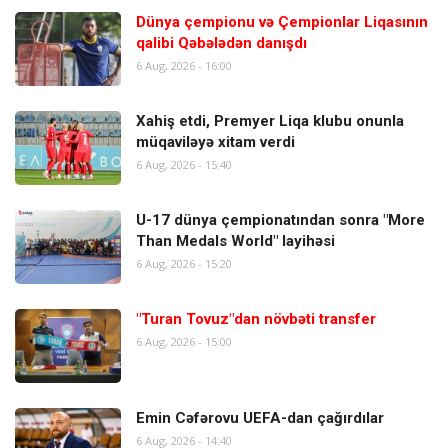
Dünya çempionu və Çempionlar Liqasının
qalibi Qəbələdən danışdı
6 Aug, 2026 - 16:00
Xahiş etdi, Premyer Liqa klubu onunla
müqaviləyə xitam verdi
6 Aug, 2026 - 15:40
U-17 dünya çempionatından sonra "More
Than Medals World" layihəsi
6 Aug, 2026 - 15:20
"Turan Tovuz"dan növbəti transfer
6 Aug, 2026 - 15:00
Emin Cəfərovu UEFA-dan çağırdılar
6 Aug, 2026 - 14:40