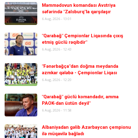
Məmmədovun komandası Avstriya
səfərində "Zalsburq"la qarşılaşır
6 Aug, 2026 - 13:01
"Qarabağ" Çempionlar Liqasında çıxış
etmiş güclü rəqibdir"
6 Aug, 2026 - 12:43
"Fənərbağça"dan doğma meydanda
əzmkar qələbə - Çempionlar Liqası
6 Aug, 2026 - 12:20
"Qarabağ" güclü komandadır, amma
PAOK-dan üstün deyil"
6 Aug, 2026 - 11:58
Albaniyadan gəlib Azərbaycan çempionu
ilə müqavilə bağladı