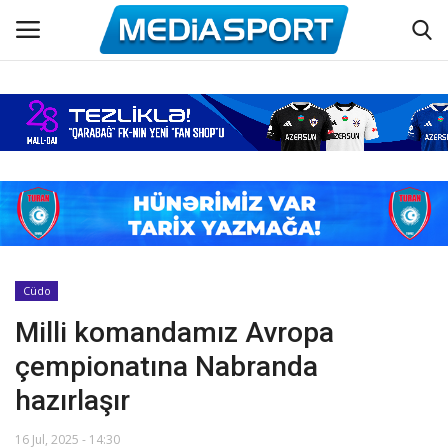
Əsas
Azərbaycan futbolu
Maraqlı
Əlaqə
Cüdo
Milli komandamız Avropa
Haqqımızda
çempionatına Nabranda
Köşə yazıları
hazırlaşır
Dünya futbolu
16 Jul, 2025 - 14:30