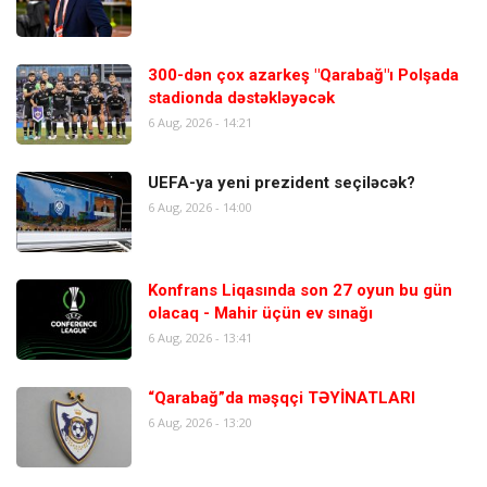
300-dən çox azarkeş "Qarabağ"ı Polşada
stadionda dəstəkləyəcək
6 Aug, 2026 - 14:21
UEFA-ya yeni prezident seçiləcək?
6 Aug, 2026 - 14:00
Konfrans Liqasında son 27 oyun bu gün
olacaq - Mahir üçün ev sınağı
6 Aug, 2026 - 13:41
“Qarabağ”da məşqçi TƏYİNATLARI
6 Aug, 2026 - 13:20