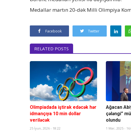
Medallar martın 20-dək Milli Olimpiya Kom
Facebook
Twitter
RELATED POSTS
Olimpiadada iştirak edəcək hər
Ağacan Abi
idmançıya 10 min dollar
çələngi” mük
veriləcək
olundu
25 İyun, 2026 - 18:22
1 Mar, 2025 - 16