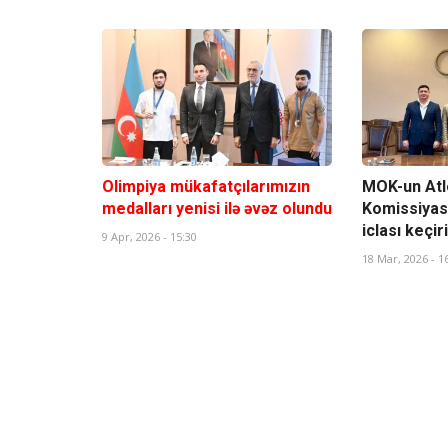
Olimpiya mükafatçılarımızın
MOK-un Atl
medalları yenisi ilə əvəz olundu
Komissiyasın
iclası keçiri
9 Apr, 2026 - 15:30
18 Mar, 2026 - 1