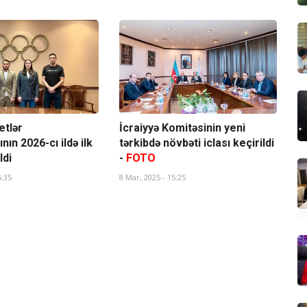
etlər
İcraiyyə Komitəsinin yeni
ın 2026-cı ildə ilk
tərkibdə növbəti iclası keçirildi
ldi
-
FOTO
6:35
8 Mar, 2025 - 15:25