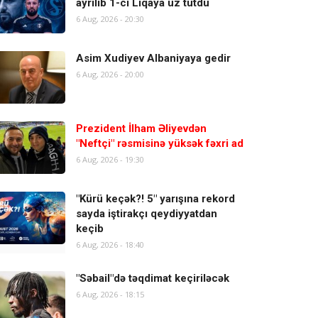
ayrılıb 1-ci Liqaya üz tutdu
6 Aug, 2026 - 20:30
Asim Xudiyev Albaniyaya gedir
6 Aug, 2026 - 20:00
Prezident İlham Əliyevdən
"Neftçi" rəsmisinə yüksək fəxri ad
6 Aug, 2026 - 19:30
"Kürü keçək?! 5" yarışına rekord
sayda iştirakçı qeydiyyatdan
keçib
6 Aug, 2026 - 18:40
"Səbail"də təqdimat keçiriləcək
6 Aug, 2026 - 18:15