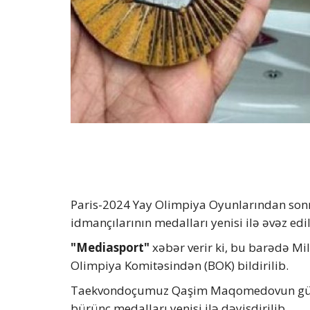
Paris-2024 Yay Olimpiya Oyunlarından so
idmançılarının medalları yenisi ilə əvəz edil
"Mediasport"
xəbər verir ki, bu barədə Mi
Olimpiya Komitəsindən (BOK) bildirilib.
Taekvondoçumuz Qaşim Maqomedovun gümü
bürünc medalları yenisi ilə dəyişdirilib.