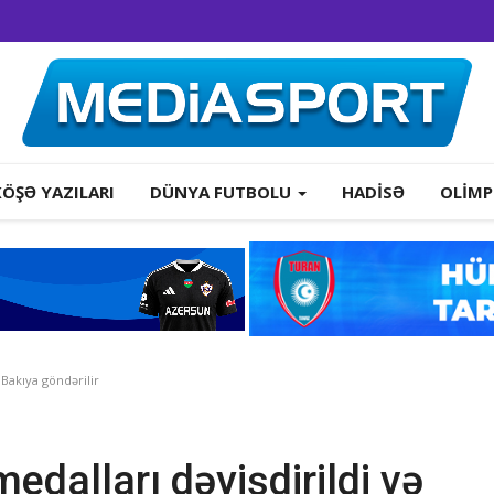
KÖŞƏ YAZILARI
DÜNYA FUTBOLU
HADISƏ
OLIMP
 Bakıya göndərilir
edalları dəyişdirildi və