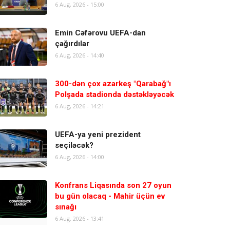
6 Aug, 2026 - 15:00
Emin Cəfərovu UEFA-dan
çağırdılar
6 Aug, 2026 - 14:40
300-dən çox azarkeş "Qarabağ"ı
Polşada stadionda dəstəkləyəcək
6 Aug, 2026 - 14:21
UEFA-ya yeni prezident
seçiləcək?
6 Aug, 2026 - 14:00
Konfrans Liqasında son 27 oyun
bu gün olacaq - Mahir üçün ev
sınağı
6 Aug, 2026 - 13:41