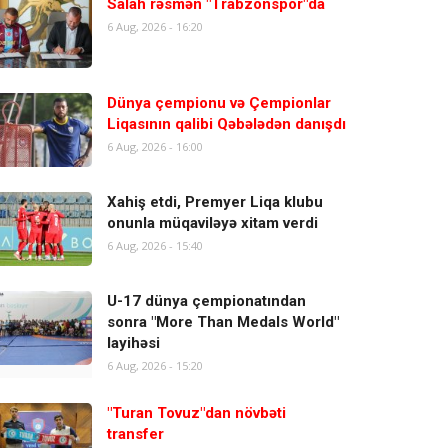
Salah rəsmən "Trabzonspor"da
6 Aug, 2026 - 16:20
Dünya çempionu və Çempionlar
Liqasının qalibi Qəbələdən danışdı
6 Aug, 2026 - 16:00
Xahiş etdi, Premyer Liqa klubu
onunla müqaviləyə xitam verdi
6 Aug, 2026 - 15:40
U-17 dünya çempionatından
sonra "More Than Medals World"
layihəsi
6 Aug, 2026 - 15:20
"Turan Tovuz"dan növbəti
transfer