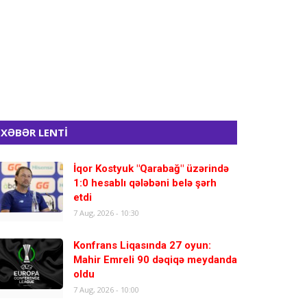
XƏBƏR LENTİ
İqor Kostyuk "Qarabağ" üzərində
1:0 hesablı qələbəni belə şərh
etdi
7 Aug, 2026 - 10:30
Konfrans Liqasında 27 oyun:
Mahir Emreli 90 dəqiqə meydanda
oldu
7 Aug, 2026 - 10:00