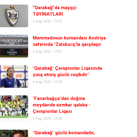
“Qarabağ”da məşqçi
TƏYİNATLARI
6 Aug, 2026 - 13:20
Məmmədovun komandası Avstriya
səfərində "Zalsburq"la qarşılaşır
6 Aug, 2026 - 13:01
"Qarabağ" Çempionlar Liqasında
çıxış etmiş güclü rəqibdir"
6 Aug, 2026 - 12:43
"Fənərbağça"dan doğma
meydanda əzmkar qələbə -
Çempionlar Liqası
6 Aug, 2026 - 12:20
"Qarabağ" güclü komandadır,