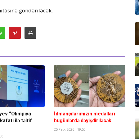
itəsinə göndəriləcək.
yev “Olimpiya
İdmançılarımızın medalları
afatı ilə təltif
bugünlərdə dəyişdiriləcək
25 Feb, 2026 - 19:50
:00