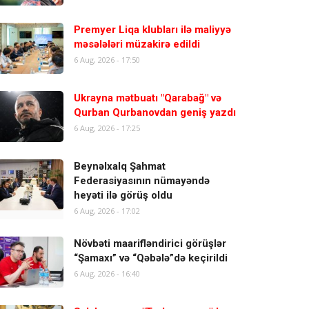
Premyer Liqa klubları ilə maliyyə
məsələləri müzakirə edildi
6 Aug, 2026 - 17:50
Ukrayna mətbuatı "Qarabağ" və
Qurban Qurbanovdan geniş yazdı
6 Aug, 2026 - 17:25
Beynəlxalq Şahmat
Federasiyasının nümayəndə
heyəti ilə görüş oldu
6 Aug, 2026 - 17:02
Növbəti maarifləndirici görüşlər
“Şamaxı” və “Qəbələ”də keçirildi
6 Aug, 2026 - 16:40