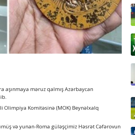
nra aşınmaya məruz qalmış Azərbaycan
ib.
lli Olimpiya Komitəsinə (MOK) Beynəlxalq
ş və yunan-Roma güləşçimiz Həsrət Cəfərovun