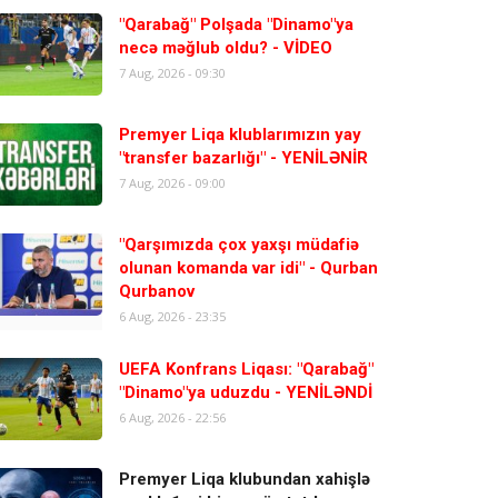
"Qarabağ" Polşada "Dinamo"ya
necə məğlub oldu? - VİDEO
7 Aug, 2026 - 09:30
Premyer Liqa klublarımızın yay
"transfer bazarlığı" - YENİLƏNİR
7 Aug, 2026 - 09:00
"Qarşımızda çox yaxşı müdafiə
olunan komanda var idi" - Qurban
Qurbanov
6 Aug, 2026 - 23:35
UEFA Konfrans Liqası: "Qarabağ"
"Dinamo"ya uduzdu - YENİLƏNDİ
6 Aug, 2026 - 22:56
Premyer Liqa klubundan xahişlə