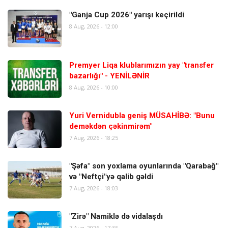
"Ganja Cup 2026" yarışı keçirildi
8 Aug, 2026 - 12:00
Premyer Liqa klublarımızın yay "transfer
bazarlığı" - YENİLƏNİR
8 Aug, 2026 - 10:00
Yuri Vernidubla geniş MÜSAHİBƏ: "Bunu
deməkdən çəkinmirəm"
7 Aug, 2026 - 18:25
"Şəfa" son yoxlama oyunlarında "Qarabağ"
və "Neftçi"yə qalib gəldi
7 Aug, 2026 - 18:03
"Zirə" Namiklə də vidalaşdı
7 Aug, 2026 - 17:35