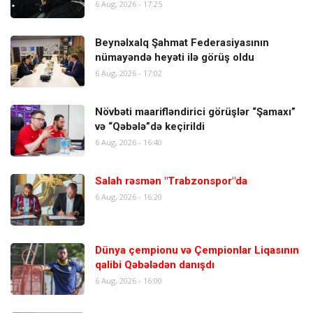
6 Aug, 2026 - 17:25
Beynəlxalq Şahmat Federasiyasının
nümayəndə heyəti ilə görüş oldu
6 Aug, 2026 - 17:02
Növbəti maarifləndirici görüşlər “Şamaxı”
və “Qəbələ”də keçirildi
6 Aug, 2026 - 16:40
Salah rəsmən "Trabzonspor"da
6 Aug, 2026 - 16:20
Dünya çempionu və Çempionlar Liqasının
qalibi Qəbələdən danışdı
6 Aug, 2026 - 16:00