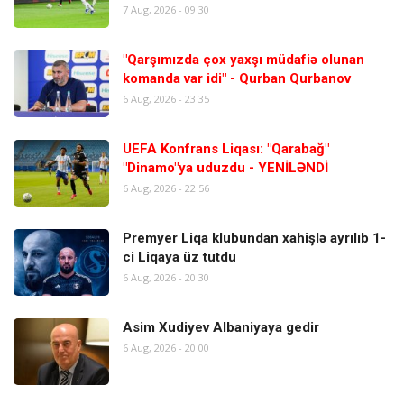
7 Aug, 2026 - 09:30
"Qarşımızda çox yaxşı müdafiə olunan
komanda var idi" - Qurban Qurbanov
6 Aug, 2026 - 23:35
UEFA Konfrans Liqası: "Qarabağ"
"Dinamo"ya uduzdu - YENİLƏNDİ
6 Aug, 2026 - 22:56
Premyer Liqa klubundan xahişlə ayrılıb 1-
ci Liqaya üz tutdu
6 Aug, 2026 - 20:30
Asim Xudiyev Albaniyaya gedir
6 Aug, 2026 - 20:00