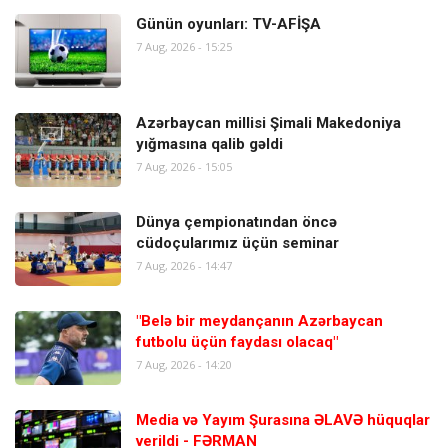
Günün oyunları: TV-AFİŞA
7 Aug, 2026 - 15:25
Azərbaycan millisi Şimali Makedoniya
yığmasına qalib gəldi
7 Aug, 2026 - 15:05
Dünya çempionatından öncə
cüdoçularımız üçün seminar
7 Aug, 2026 - 14:47
"Belə bir meydançanın Azərbaycan
futbolu üçün faydası olacaq"
7 Aug, 2026 - 14:20
Media və Yayım Şurasına ƏLAVƏ hüquqlar
verildi - FƏRMAN