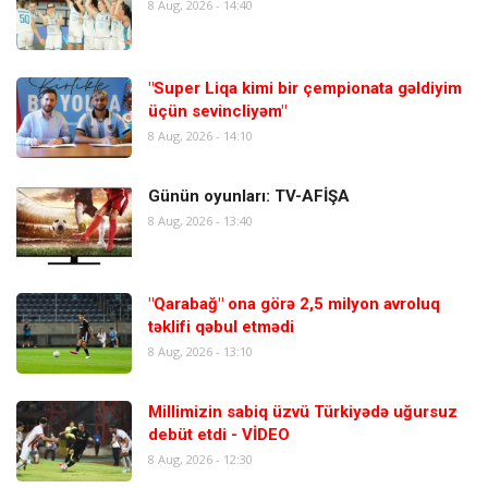
8 Aug, 2026 - 14:40
"Super Liqa kimi bir çempionata gəldiyim
üçün sevincliyəm"
8 Aug, 2026 - 14:10
Günün oyunları: TV-AFİŞA
8 Aug, 2026 - 13:40
"Qarabağ" ona görə 2,5 milyon avroluq
təklifi qəbul etmədi
8 Aug, 2026 - 13:10
Millimizin sabiq üzvü Türkiyədə uğursuz
debüt etdi - VİDEO
8 Aug, 2026 - 12:30