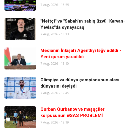
7 Aug, 2026 - 13:55
"Neftçi" və "Sabah"ın sabiq üzvü "Karvan-
Yevlax"da oynayacaq
7 Aug, 2026 - 13:33
Medianın İnkişafı Agentliyi ləğv edildi -
Yeni qurum yaradıldı
7 Aug, 2026 - 13:10
Olimpiya və dünya çempionunun atası
dünyasını dəyişdi
7 Aug, 2026 - 12:45
Qurban Qurbanov və məşqçilər
korpusunun ƏSAS PROBLEMİ
7 Aug, 2026 - 12:19