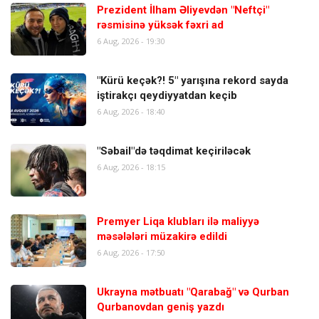
Prezident İlham Əliyevdən "Neftçi"
rəsmisinə yüksək fəxri ad
6 Aug, 2026 - 19:30
"Kürü keçək?! 5" yarışına rekord sayda
iştirakçı qeydiyyatdan keçib
6 Aug, 2026 - 18:40
"Səbail"də təqdimat keçiriləcək
6 Aug, 2026 - 18:15
Premyer Liqa klubları ilə maliyyə
məsələləri müzakirə edildi
6 Aug, 2026 - 17:50
Ukrayna mətbuatı "Qarabağ" və Qurban
Qurbanovdan geniş yazdı