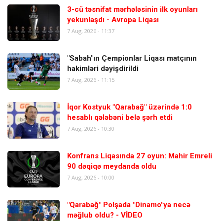
3-cü təsnifat mərhələsinin ilk oyunları
yekunlaşdı - Avropa Liqası
7 Aug, 2026 - 11:37
"Sabah"ın Çempionlar Liqası matçının
hakimləri dəyişdirildi
7 Aug, 2026 - 11:15
İqor Kostyuk "Qarabağ" üzərində 1:0
hesablı qələbəni belə şərh etdi
7 Aug, 2026 - 10:30
Konfrans Liqasında 27 oyun: Mahir Emreli
90 dəqiqə meydanda oldu
7 Aug, 2026 - 10:00
"Qarabağ" Polşada "Dinamo"ya necə
məğlub oldu? - VİDEO