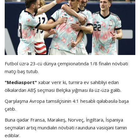
Hadisə
Olimpiada
Layihə
Formula 1
Futbol üzrə 23-cü dünya çempionatında 1/8 finalın növbəti
matçı baş tutub.
İdman növləri
"Mediasport"
xəbər verir ki, turnirə ev sahibliyi edən
ölkələrdən ABŞ seçməsi Belçika yığması ilə üz-üzə gəlib.
Qarşılaşma Avropa təmsilçisinin 4:1 hesablı qələbəsilə başa
çatıb.
Buna qədər Fransa, Mərakeş, Norveç, İngiltərə, İspaniya
seçmələri artıq mundialın növbəti raunduna vəsiqəni təmin
ediblər.