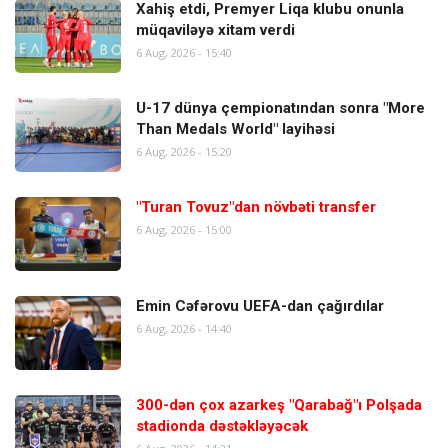
Xahiş etdi, Premyer Liqa klubu onunla
müqaviləyə xitam verdi
6 Aug, 2026 - 15:40
U-17 dünya çempionatından sonra "More
Than Medals World" layihəsi
6 Aug, 2026 - 15:20
"Turan Tovuz"dan növbəti transfer
6 Aug, 2026 - 15:00
Emin Cəfərovu UEFA-dan çağırdılar
6 Aug, 2026 - 14:40
300-dən çox azarkeş "Qarabağ"ı Polşada
stadionda dəstəkləyəcək