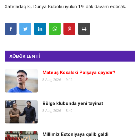
Xatırladaq ki, Dünya Kuboku iyulun 19-dək davam edəcək.
XƏBƏR LENTİ
Mateuş Koxalski Polşaya qayıdır?
8 Aug, 2026 - 19:12
Bölgə klubunda yeni təyinat
8 Aug, 2026 - 18:40
Millimiz Estoniyaya qalib gəldi