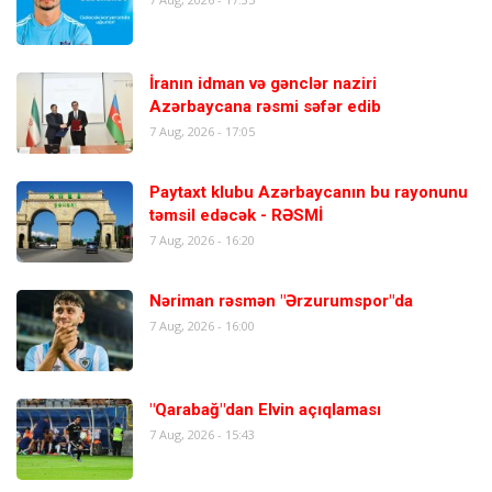
İranın idman və gənclər naziri
Azərbaycana rəsmi səfər edib
7 Aug, 2026 - 17:05
Paytaxt klubu Azərbaycanın bu rayonunu
təmsil edəcək - RƏSMİ
7 Aug, 2026 - 16:20
Nəriman rəsmən "Ərzurumspor"da
7 Aug, 2026 - 16:00
"Qarabağ"dan Elvin açıqlaması
7 Aug, 2026 - 15:43