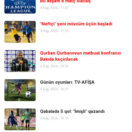
Bu axşam 8 matç olacaq
4 Aug, 2026 - 11:37
"Neftçi" yeni mövsüm üçün başladı
4 Aug, 2026 - 11:15
Qurban Qurbanovun mətbuat konfransı
Bakıda keçiriləcək
4 Aug, 2026 - 10:56
Günün oyunları: TV-AFİŞA
4 Aug, 2026 - 10:37
Qəbələdə 5 qol: "İmişli" qazandı
4 Aug, 2026 - 10:15