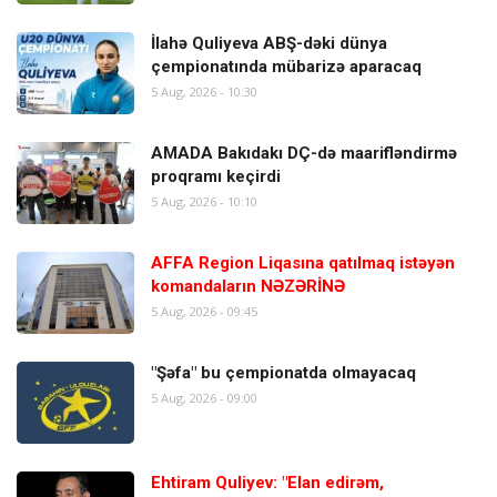
İlahə Quliyeva ABŞ-dəki dünya
çempionatında mübarizə aparacaq
5 Aug, 2026 - 10:30
AMADA Bakıdakı DÇ-də maarifləndirmə
proqramı keçirdi
5 Aug, 2026 - 10:10
AFFA Region Liqasına qatılmaq istəyən
komandaların NƏZƏRİNƏ
5 Aug, 2026 - 09:45
"Şəfa" bu çempionatda olmayacaq
5 Aug, 2026 - 09:00
Ehtiram Quliyev: "Elan edirəm,