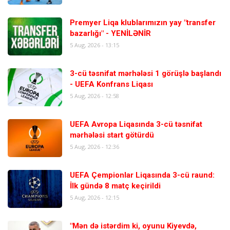
Premyer Liqa klublarımızın yay "transfer
bazarlığı" - YENİLƏNİR
5 Aug, 2026 - 13:15
3-cü təsnifat mərhələsi 1 görüşlə başlandı
- UEFA Konfrans Liqası
5 Aug, 2026 - 12:58
UEFA Avropa Liqasında 3-cü təsnifat
mərhələsi start götürdü
5 Aug, 2026 - 12:36
UEFA Çempionlar Liqasında 3-cü raund:
İlk gündə 8 matç keçirildi
5 Aug, 2026 - 12:15
"Mən də istərdim ki, oyunu Kiyevdə,