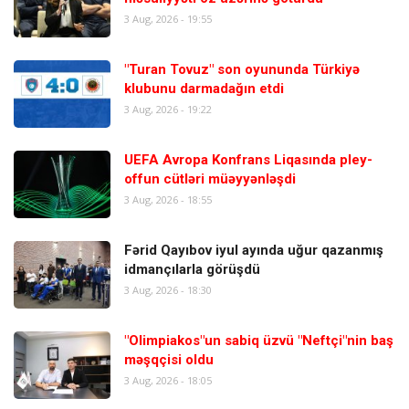
3 Aug, 2026 - 19:55
"Turan Tovuz" son oyununda Türkiyə
klubunu darmadağın etdi
3 Aug, 2026 - 19:22
UEFA Avropa Konfrans Liqasında pley-
offun cütləri müəyyənləşdi
3 Aug, 2026 - 18:55
Fərid Qayıbov iyul ayında uğur qazanmış
idmançılarla görüşdü
3 Aug, 2026 - 18:30
"Olimpiakos"un sabiq üzvü "Neftçi"nin baş
məşqçisi oldu
3 Aug, 2026 - 18:05