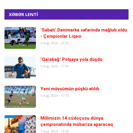
XƏBƏR LENTİ
"Sabah" Danimarka səfərində məğlub oldu
- Çempionlar Liqası
5 Aug, 2026 - 23:09
"Qarabağ" Polşaya yola düşdü
5 Aug, 2026 - 17:30
Yeni mövsümün püşkü atıldı
5 Aug, 2026 - 17:15
Millimizin 14 cüdoçusu dünya
çempionatında mübarizə aparacaq
5 Aug, 2026 - 16:59