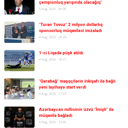
çempionluq yarışında olacağıq"
5 Aug, 2026 - 00:30
"Turan Tovuz" 2 milyon dollarlıq
sponsorluq müqaviləsi imzaladı
4 Aug, 2026 - 20:45
1-ci Liqada püşk atıldı
4 Aug, 2026 - 18:31
"Qarabağ" məşqçilərin inkişafı ilə bağlı
yeni layihəyə start verdi
4 Aug, 2026 - 17:05
Azərbaycan millisinin üzvü "İmişli" ilə
müqavilə bağladı
4 Aug, 2026 - 16:45