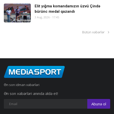
Elit yığma komandamızın üzvü Çində
bürünc medal qazandı
3 Aug, 2026 - 17:45
Bütün xəbərlər
Ən son idman xəbərləri
Ən son xəbərləri anında əldə et!
Abunə ol