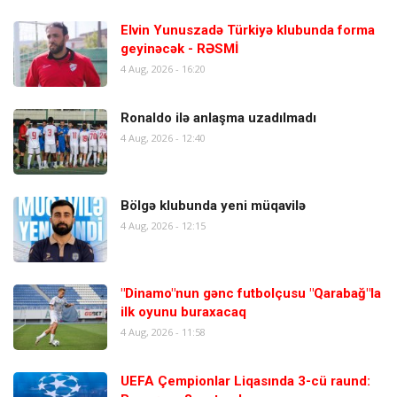
Elvin Yunuszadə Türkiyə klubunda forma
geyinəcək - RƏSMİ
4 Aug, 2026 - 16:20
Ronaldo ilə anlaşma uzadılmadı
4 Aug, 2026 - 12:40
Bölgə klubunda yeni müqavilə
4 Aug, 2026 - 12:15
"Dinamo"nun gənc futbolçusu "Qarabağ"la
ilk oyunu buraxacaq
4 Aug, 2026 - 11:58
UEFA Çempionlar Liqasında 3-cü raund: