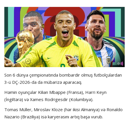
Hadisə
Olimpiada
Layihə
Formula 1
İdman növləri
Son 6 dünya çempionatında bombardir olmuş futbolçulardan
3-ü DÇ-2026-da da mübarizə aparacaq.
Həmin oyunçular Kilian Mbappe (Fransa), Harri Keyn
(İngiltərə) və Xames Rodrigesdir (Kolumbiya).
Tomas Müller, Miroslav Kloze (hər ikisi Almaniya) və Ronaldo
Nazario (Braziliya) isə karyerasını artıq başa vurub.