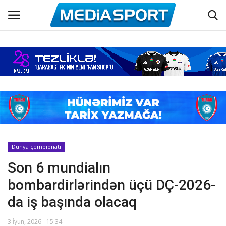
Əsas
Azərbaycan futbolu
Maraqlı
Əlaqə
Dünya çempionatı
Son 6 mundialın
Haqqımızda
bombardirlərindən üçü DÇ-2026-
Köşə yazıları
da iş başında olacaq
Dünya futbolu
3 İyun, 2026 - 15:34