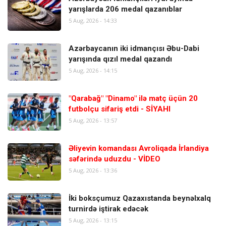
yarışlarda 206 medal qazanıblar
5 Aug, 2026 - 14:33
Azərbaycanın iki idmançısı Əbu-Dabi
yarışında qızıl medal qazandı
5 Aug, 2026 - 14:15
"Qarabağ" "Dinamo" ilə matç üçün 20
futbolçu sifariş etdi - SİYAHI
5 Aug, 2026 - 13:57
Əliyevin komandası Avroliqada İrlandiya
səfərində uduzdu - VİDEO
5 Aug, 2026 - 13:36
İki boksçumuz Qazaxıstanda beynəlxalq
turnirdə iştirak edəcək
5 Aug, 2026 - 13:15