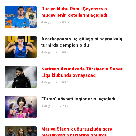
Rusiya klubu Ramil Şeydayevlə
müqavilənin detallarını açıqladı
4 Aug, 2026 - 09:50
Azərbaycanın üç güləşçisi beynəlxalq
turnirdə çempion oldu
4 Aug, 2026 - 09:20
Nəriman Axundzadə Türkiyənin Super
Liqa klubunda oynayacaq
4 Aug, 2026 - 00:10
"Turan" növbəti legionerini açıqladı
3 Aug, 2026 - 20:25
Mariya Stadnik uğursuzluğa görə
məsuliyyəti öz üzərinə götürdü