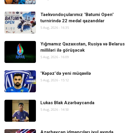
Taekvondoçularımız "Batumi Open"
turnirində 22 medal qazandılar
5 Aug, 2026 - 16:35
Yığmamız Qazaxıstan, Rusiya və Belarus
milliləri ilə görüşəcək
5 Aug, 2026 - 16:09
"Kəpəz"də yeni müqavilə
5 Aug, 2026 - 15:12
Lukas Blak Azərbaycanda
5 Aug, 2026 - 14:50
Azərbaycan idmançıları iyul ayında