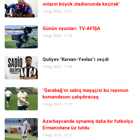
onların böyük stadionunda keçirək"
5 Aug, 2026 - 12:01
Günün oyunları: TV-AFİŞA
5 Aug, 2026 - 11:50
Quliyev "Karvan-Yevlax"ı seçdi
5 Aug, 2026 - 11:30
"Qarabağ"ın sabiq məşqçisi bu rayonun
komandasını çalışdıracaq
5 Aug, 2026 - 11:10
Azərbaycanda oynamış daha bir futbolçu
Ermənistana üz tutdu
5 Aug, 2026 - 10:51